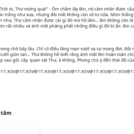
 Trời ơi, Thư mừng quá!” - Ôm chầm lấy Bin, nó cảm nhận được cậ
ẫn trắng như xưa, nhưng đôi mắt không còn vô tư nữa. Nhìn thẳng
nh như, Thư cảm nhận được cái gì đó mơ hồ lắm… Bin không còn là
hơn rất nhiều và ánh mắt phảng phất những điều gì đó bí ẩn. Bin c
mong chờ bấy lâu. Chỉ có điều lãng mạn vượt xa sự mong đợi. Đôi 
 cười giòn tan… Thư không hề biết rằng ánh mắt Bin hoàn toàn ch
p sau gốc cây, quan sát Thư, à không, Phong chú ý đến thái độ củ
17::KSV@17::KSV@17::KSV@17::KSV@17::KSV@17::KSV@17::KSV@17
 tâm