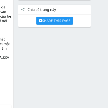
u đã
Chia sẻ trang này
 vào
 cậu bé
SHARE THIS PAGE
ó nỗi
mắt
ứa một
a Bin
::KSV