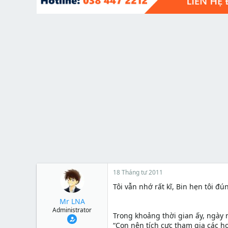
t
e
r
18 Tháng tư 2011
Tôi vẫn nhớ rất kĩ, Bin hẹn tôi đú
Mr LNA
Administrator
Trong khoảng thời gian ấy, ngày
“Con nên tích cực tham gia các h