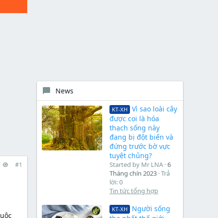
News
Vì sao loài cây
KT-XH
được coi là hóa
thạch sống này
đang bị đột biến và
đứng trước bờ vực
tuyệt chủng?
Started by Mr LNA
6
#1
Tháng chín 2023
Trả
lời: 0
Tin tức tổng hợp
Người sống
KT-XH
cuộc