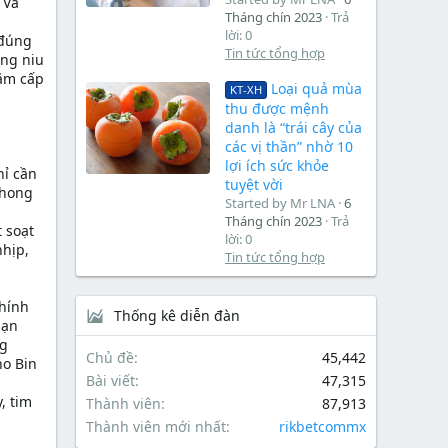
 Và
Tháng chín 2023
Trả
lời: 0
 đúng
Tin tức tổng hợp
âng niu
năm cấp
Loại quả mùa
KT-XH
thu được mệnh
danh là “trái cây của
các vị thần” nhờ 10
lợi ích sức khỏe
hỉ cần
tuyệt vời
Phong
Started by Mr LNA
6
Tháng chín 2023
Trả
 soạt
lời: 0
nhịp,
Tin tức tổng hợp
chính
Thống kê diễn đàn
bạn
ng
Chủ đề
45,442
ho Bin
Bài viết
47,315
, tim
Thành viên
87,913
Thành viên mới nhất
rikbetcommx