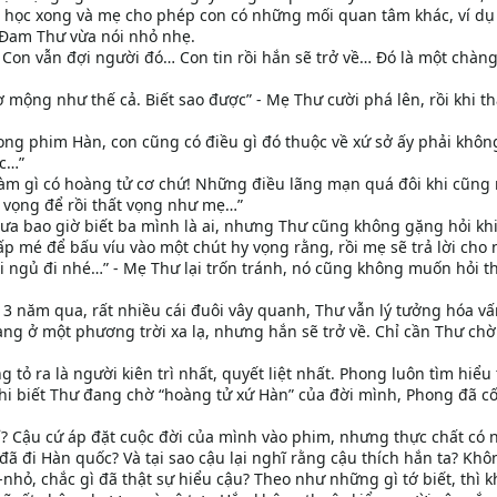
ại học xong và mẹ cho phép con có những mối quan tâm khác, ví d
 Đam Thư vừa nói nhỏ nhẹ.
… Con vẫn đợi người đó… Con tin rồi hắn sẽ trở về… Đó là một chàn
ơ mộng như thế cả. Biết sao được” - Mẹ Thư cười phá lên, rồi khi t
ong phim Hàn, con cũng có điều gì đó thuộc về xứ sở ấy phải khô
úc…”
làm gì có hoàng tử cơ chứ! Những điều lãng mạn quá đôi khi cũng
 vọng để rồi thất vọng như mẹ…”
hưa bao giờ biết ba mình là ai, nhưng Thư cũng không gặng hỏi kh
ấp mé để bấu víu vào một chút hy vọng rằng, rồi mẹ sẽ trả lời cho
ồi ngủ đi nhé…” - Mẹ Thư lại trốn tránh, nó cũng không muốn hỏi 
. 3 năm qua, rất nhiều cái đuôi vây quanh, Thư vẫn lý tưởng hóa v
ng ở một phương trời xa lạ, nhưng hắn sẽ trở về. Chỉ cần Thư chờ
 tỏ ra là người kiên trì nhất, quyết liệt nhất. Phong luôn tìm hiểu 
khi biết Thư đang chờ “hoàng tử xứ Hàn” của đời mình, Phong đã c
? Cậu cứ áp đặt cuộc đời của mình vào phim, nhưng thực chất có 
 đã đi Hàn quốc? Và tại sao cậu lại nghĩ rằng cậu thích hắn ta? Khô
hỏ, chắc gì đã thật sự hiểu cậu? Theo như những gì tớ biết, thì k