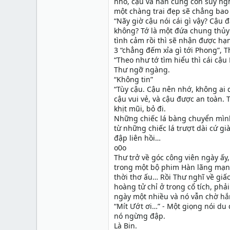
nhỏ, cậu và hắn cũng còn suy ng
một chàng trai đẹp sẽ chẳng bao 
“Nãy giờ cậu nói cái gì vậy? Cậu 
không? Tớ là một đứa chung thủy 
tình cảm rồi thì sẽ nhận được hạ
3 “chẳng đếm xỉa gì tới Phong”, T
“Theo như tớ tìm hiểu thì cái cậu
Thư ngỡ ngàng.
“Không tin”
“Tùy cậu. Cậu nên nhớ, không ai 
cậu vui vẻ, và cậu được an toàn. 
khịt mũi, bỏ đi.
Những chiếc lá bàng chuyển mình,
từ những chiếc lá trượt dài cứ gi
đập liên hồi…
o0o
Thư trở về góc công viên ngày ấy,
trong một bộ phim Hàn lãng mạn: 
thời thơ ấu… Rồi Thư nghĩ về giấ
hoàng tử chỉ ở trong cổ tích, phả
ngày một nhiều và nó vẫn chờ h
“Mít Ướt ơi…” - Một giọng nói du 
nó ngừng đập.
Là Bin.