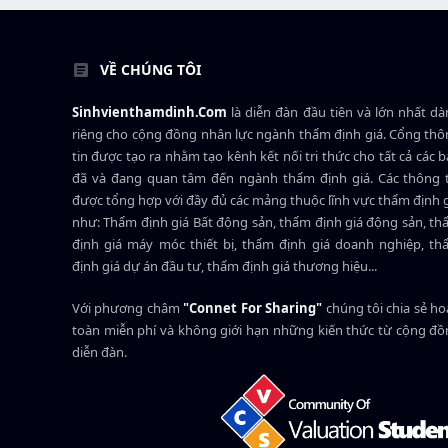
VỀ CHÚNG TÔI
Sinhvienthamdinh.Com
là diễn đàn đầu tiên và lớn nhất d
riêng cho cộng đồng nhân lực ngành
thẩm định giá
. Cổng th
tin được tạo ra nhằm tạo kênh kết nối tri thức cho tất cả các 
đã và đang quan tâm đến ngành thẩm định giá. Các thông t
được tổng hợp với đầy đủ các mảng thuộc lĩnh vực thẩm định 
như: Thẩm định giá Bất động sản, thẩm định giá động sản, t
định giá máy móc thiết bị, thẩm định giá doanh nghiệp, t
định giá dự án đầu tư, thẩm định giá thương hiệu...
Với phương châm
"Connet For Sharing"
chúng tôi chia sẻ h
toàn miễn phí và không giới hạn những kiến thức từ cộng đ
diễn đàn.