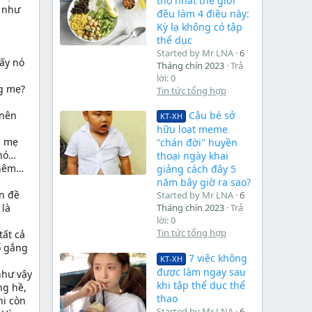
thọ nhất thế giới
ụ như
đều làm 4 điều này:
Kỳ lạ không có tập
g
thể dục
Started by Mr LNA
6
hấy nó
Tháng chín 2023
Trả
lời: 0
ng mẹ?
Tin tức tổng hợp
 nên
Cậu bé sở
KT-XH
hữu loạt meme
i mẹ
"chán đời" huyền
 nó…
thoại ngày khai
thêm…
giảng cách đây 5
năm bây giờ ra sao?
ấn đề
Started by Mr LNA
6
 là
Tháng chín 2023
Trả
lời: 0
Tin tức tổng hợp
tất cả
ố gắng
7 việc không
KT-XH
được làm ngay sau
như vậy
khi tập thể dục thể
ng hề,
thao
hi còn
Started by Mr LNA
6