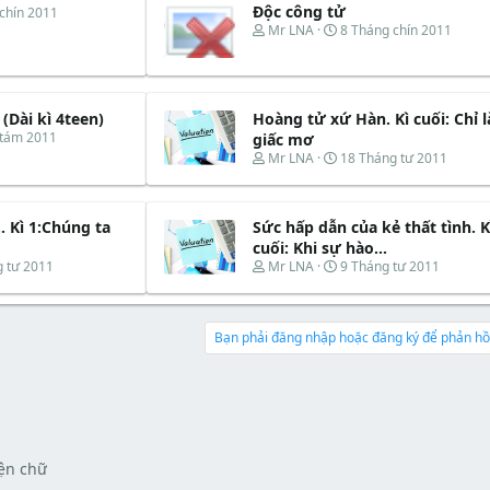
Độc công tử
chín 2011
T
N
Mr LNA
8 Tháng chín 2011
h
g
r
à
e
y
a
b
d
ắ
(Dài kì 4teen)
Hoàng tử xứ Hàn. Kì cuối: Chỉ l
s
t
 tám 2011
giấc mơ
t
đ
T
N
Mr LNA
18 Tháng tư 2011
a
ầ
h
g
r
u
r
à
t
e
y
e
. Kì 1:Chúng ta
Sức hấp dẫn của kẻ thất tình. K
a
b
r
d
ắ
cuối: Khi sự hào...
s
t
T
N
 tư 2011
Mr LNA
9 Tháng tư 2011
t
đ
h
g
a
ầ
r
à
r
u
e
y
t
a
b
Bạn phải đăng nhập hoặc đăng ký để phản hồi
e
d
ắ
r
s
t
t
đ
a
ầ
r
u
t
e
̣n chữ
r