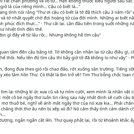
hĩ rất chân phương và vô tư… Hắn không thuộc kiểu người sâu sắc.
giờ là của riêng mình… Cậu có biết là…”
đang tính nói rằng “Thư ơi cậu có biết là tớ đã thích cậu 3 năm rồi”
và tớ nhất quyết chờ đợi hoàng tử của đời mình. Những ai biết n
nh phúc đích thực…” - Thư cãi lại. Lần đầu tiên trong suốt những 
hư nhiệt tình đến thế.
 Bin gì đấy về từ lâu rồi… Nhưng không hề tìm cậu”
quan tâm đến cậu bằng tớ. Tớ không cần nhận lại từ cậu điều gì, c
Thế thôi. Nếu tên đó tìm cậu thì bây giờ tớ đã không lo như vậy” - 
 đong đưa theo gió rồi chao đảo, rớt xuống sân trường. Tiếng sột
ày xéo tâm hồn Thư. Có thật là Bin trở về? Tim Thư bỗng chốc loạn 
 tìm lại những kí ức xưa cũ và tự mỉm cười, xem mình là nhân vật 
một cô bé ngây thơ luôn tin rằng sau này nhất định sẽ cưới cậu 
c mơ thuở bé, nghĩ về ánh mắt ngây thơ của nó xưa kia… Phải chă
i chăng thời thơ ấu nên bị xếp xó đi? Nó cảm thấy tình cảm dành c
ắn…
dương, ngân ngân cất lên. Thư quay phắt lại, rồi từ khoảnh khắc ấy