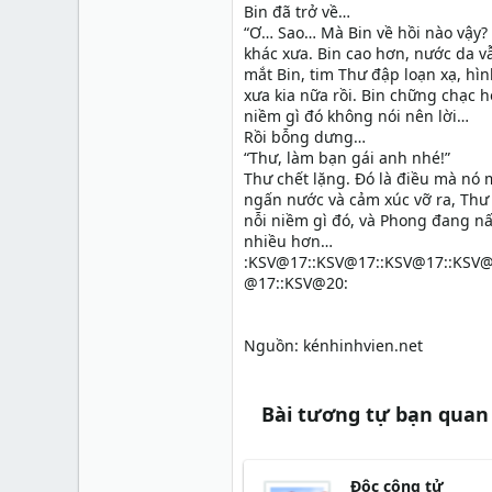
Bin đã trở về…
“Ơ… Sao… Mà Bin về hồi nào vậy?
khác xưa. Bin cao hơn, nước da v
mắt Bin, tim Thư đập loạn xạ, hì
xưa kia nữa rồi. Bin chững chạc 
niềm gì đó không nói nên lời…
Rồi bỗng dưng…
“Thư, làm bạn gái anh nhé!”
Thư chết lặng. Đó là điều mà nó 
ngấn nước và cảm xúc vỡ ra, Thư
nỗi niềm gì đó, và Phong đang nấ
nhiều hơn…
:KSV@17::KSV@17::KSV@17::KSV@
@17::KSV@20:
Nguồn: kénhinhvien.net
Bài tương tự bạn quan
Độc công tử