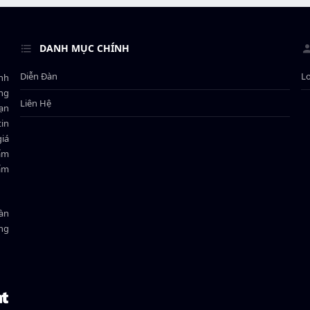
DANH MỤC CHÍNH
Diễn Đàn
L
ành
ông
Liên Hệ
bạn
in
giá
hẩm
hẩm
oàn
ồng