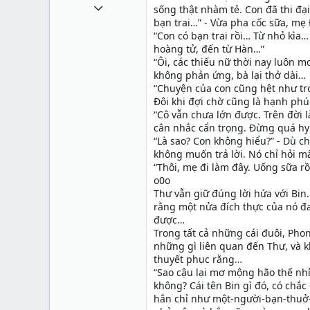
1 Tháng mười một 2010
sống thật nhàm tẻ. Con đã thi đ
bạn trai…” - Vừa pha cốc sữa, mẹ
49,065
“Con có bạn trai rồi… Từ nhỏ kìa
13
hoàng tử, đến từ Hàn…”
“Ôi, các thiếu nữ thời nay luôn m
38
không phản ứng, bà lại thở dài…
“Chuyện của con cũng hệt như tr
Đôi khi đợi chờ cũng là hạnh ph
“Cô vẫn chưa lớn được. Trên đời 
cân nhắc cẩn trọng. Đừng quá hy
“Là sao? Con không hiểu?” - Dù c
không muốn trả lời. Nó chỉ hỏi m
“Thôi, mẹ đi làm đây. Uống sữa r
o0o
Thư vẫn giữ đúng lời hứa với Bin
rằng một nửa đích thực của nó đa
được…
Trong tất cả những cái đuôi, Phong
những gì liên quan đến Thư, và 
thuyết phục rằng…
“Sao cậu lại mơ mộng hão thế nhỉ
không? Cái tên Bin gì đó, có chắc
hắn chỉ như một-người-bạn-thuở-n