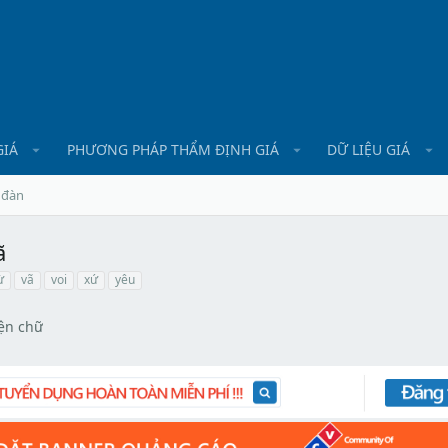
GIÁ
PHƯƠNG PHÁP THẨM ĐỊNH GIÁ
DỮ LIỆU GIÁ
 đàn
ã
ừ
vã
voi
xứ
yêu
̣n chữ