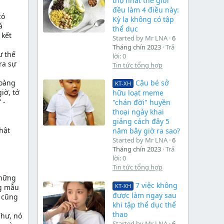
thọ nhất thế giới
đều làm 4 điều này:
có
Kỳ lạ không có tập
á
thể dục
 kết
Started by Mr LNA
6
Tháng chín 2023
Trả
ư thế
lời: 0
ra sự
Tin tức tổng hợp
Hoàng
Cậu bé sở
KT-XH
iờ, tớ
hữu loạt meme
 -
"chán đời" huyền
thoại ngày khai
giảng cách đây 5
hật
năm bây giờ ra sao?
Started by Mr LNA
6
Tháng chín 2023
Trả
lời: 0
Tin tức tổng hợp
những
7 việc không
KT-XH
ng mẫu
được làm ngay sau
h cũng
khi tập thể dục thể
thao
Thư, nó
Started by Mr LNA
6