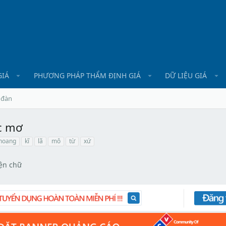
GIÁ
PHƯƠNG PHÁP THẨM ĐỊNH GIÁ
DỮ LIỆU GIÁ
 đàn
ấc mơ
hoang
kĩ
lã
mô
từ
xứ
̣n chữ