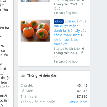
, và
Tháng chín 2023
Trả
hảm
lời: 0
m Thư
Tin tức tổng hợp
Loại quả mùa
KT-XH
thu được mệnh
lên ba
danh là “trái cây của
các vị thần” nhờ 10
ời
lợi ích sức khỏe
tuyệt vời
 ra
Started by Mr LNA
6
 có
Tháng chín 2023
Trả
người
lời: 0
Tin tức tổng hợp
ấy
o cô
ạ…”
Thống kê diễn đàn
y thuộc
m hồn
Chủ đề
45,442
i khóc.
Bài viết
47,315
 nuôi
Thành viên
87,890
có tình
Thành viên mới nhất
xx88eucom
ụy