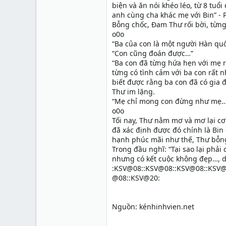
biện và ăn nói khéo léo, từ 8 tuổi
anh cùng cha khác mẹ với Bin” - 
Bỗng chốc, Đam Thư rối bời, từn
o0o
“Ba của con là một người Hàn qu
“Con cũng đoán được…”
“Ba con đã từng hứa hẹn với mẹ rấ
từng có tình cảm với ba con rất 
biết được rằng ba con đã có gia
Thư im lặng.
“Mẹ chỉ mong con đừng như mẹ… 
o0o
Tối nay, Thư nằm mơ và mơ lại cơ
đã xác định được đó chính là Bin 
hạnh phúc mãi như thế, Thư bỗng
Trong đầu nghĩ: “Tại sao lại phải
nhưng có kết cuộc không đẹp…, d
:KSV@08::KSV@08::KSV@08::KSV@
@08::KSV@20:
Nguồn: kénhinhvien.net