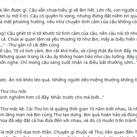
i lên được gì. Cậu vẫn chưa hiểu gì về Bin hết. Lớn rồi, con người 
àm lu mờ lí trí. Cậu có quyền hi vọng, nhưng đừng đặt niềm tin qu
ổ và mất phương hướng, nếu như chuyện tình cảm của cậu không có
g? Cậu ghét tớ vì tớ khước từ tình cảm của cậu, nên cậu nói tớ nh
 cả. Chưa ai quan tâm và yêu thương tớ như Bin, mấy ai biểu hiện 
…” - Thư gân cổ cãi đến cùng
ở cậu. Tớ có linh cảm, Bin rất khó hiểu, và cũng thật đa tình đấy. 
 Nhưng quan trọng là cậu ấy không hoàn hảo như cậu tưởng. Bây g
muốn nghe. Chỉ mong cậu sáng suốt nhận ra điều bất thường sớm…”
ược. Ăn nói khéo léo quá. Những người dẻo miệng thường không t
 Thư chu môi.
u kinh nghiệm hơn cô đấy. Nhắc trước cho mà biết…”
hư mặc kệ. Cái Thư tin là quãng thời gian 10 năm biết nhau, là 
 cảm lãng mạn mà Bin cùng Thư tạo dựng. Bin quá hoàn hảo và đú
úa đã xếp đặt cả hai đứa đến với nhau, và dù có muốn trốn trán
là một chỗ dựa tinh thần. Chuyện gì thuộc về Thư, liên quan đến 