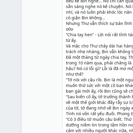
đều kể Bin nghe… Nó chỉ cần quan
sẵn sàng nghe nó kể chuyện. Nó b
nhí, và nó luôn phải khóc lóc nă
có giận Bin không…
Nhưng Thư vẫn thích sự bản lĩnh
o0o
“Chia tay hen” - Lời nói rất tỉnh 
từ ấy.
Và mặc cho Thư chảy dài hai hàng 
trách nhẹ nhàng, Bin vẫn không 
Đã một tháng từ ngày chia tay, 
trong 10 năm qua, phải chăng là 
hậu? Nó có lỗi gì? Lỗi là đã mơ m
như thế?
“Tớ nói với cậu rồi. Bin là một ng
muốn thử sức với một cô bạn khá
bạn gái mới ấy, rồi Bin cũng sẽ 
“Sau biến cố ấy, tớ trưởng thành 
về một thế giới khác đầy rẫy sự 
của tớ, tớ đang nhớ về Bin ngày x
Tính nó vốn rất yếu đuối. Phong t
“Có 3 điều tớ muốn cậu biết. Thứ 
dưỡng niềm tin trong tâm hồn non
cảm với nhiều người khác nữa, nh