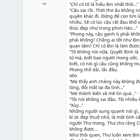
1 Tháng mười một 2010
“Chỉ có tớ là hiểu Bin nhất thôi…”
“Cậu sai rồi. Thời thơ ấu không nó
49,065
quyền khác đi. Đừng để con tim l
13
nhiều. Sẽ có lúc cậu rất đau kh
thúc đẹp như trong phim Hàn…”
38
“Phong này, cậu ganh tị phải khôn
phải không? Chẳng ai tốt như Bin
quan tâm? Chỉ có Bin là làm được
“Tớ không nói nữa. Quyết định là 
tử mà, biết bao người mong ước.
biết, có nói gì cậu cũng không 
Phong thở dài, lắc đầu.
o0o
“Mẹ thấy anh chàng này không đ
lòng, đôi mắt lại đa tình…”
“Mẹ thành kiến và mê tín quá…” -
“Tôi nói không sai đâu. Tôi nhiề
“Xùy…”
Những người xung quanh nói gì, T
kí ức đẹp thuở nhỏ, là một tình
người Thư mong. Thư cho rằng Ch
không được…
Như thói quen, Thư luôn xem Bin 