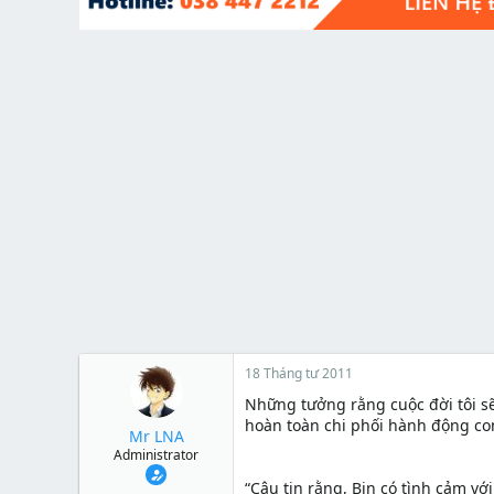
t
e
r
18 Tháng tư 2011
Những tưởng rằng cuộc đời tôi s
hoàn toàn chi phối hành động co
Mr LNA
Administrator
“Cậu tin rằng, Bin có tình cảm với