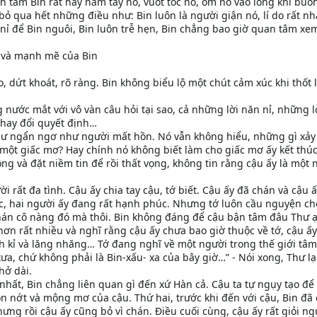
 tâm Bin rất hay nắm tay nó, vuốt tóc nó, ôm nó vào lòng khi buồn
ỏ qua hết những điều như: Bin luôn là người giận nó, lí do rất n
n nỉ để Bin nguôi, Bin luôn trễ hẹn, Bin chẳng bao giờ quan tâm xe
 và mạnh mẽ của Bin
táo, dứt khoát, rõ ràng. Bin không biểu lộ một chút cảm xúc khi thốt 
nước mắt với vô vàn câu hỏi tại sao, cả những lời năn nỉ, những l
thay đổi quyết định…
Thư ngẩn ngơ như người mất hồn. Nó vẫn không hiểu, những gì xảy
một giấc mơ? Hay chính nó không biết làm cho giấc mơ ấy kết thúc
ộng và đặt niềm tin để rồi thất vọng, không tin rằng cậu ấy là một 
ười rất đa tình. Cậu ấy chia tay cậu, tớ biết. Cậu ấy đã chán và cậu 
c, hai người ấy đang rất hạnh phúc. Nhưng tớ luôn cầu nguyện ch
chán cô nàng đó mà thôi. Bin không đáng để cậu bận tâm đâu Thư 
hơn rất nhiều và nghĩ rằng cậu ấy chưa bao giờ thuộc về tớ, cậu ấ
ích kỉ và lăng nhăng… Tớ đang nghĩ về một người trong thế giới tâ
ưa, chứ không phải là Bin-xấu- xa của bây giờ…” - Nói xong, Thư lạ
hở dài.
nhất, Bin chẳng liên quan gì đến xứ Hàn cả. Cậu ta tự ngụy tạo để
 nớt và mộng mơ của cậu. Thứ hai, trước khi đến với cậu, Bin đã 
ưng rồi cậu ấy cũng bỏ vì chán. Điều cuối cùng, cậu ấy rất giỏi ng