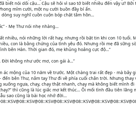
 đã biết nói dối cậu… Cậu sẽ hỏi vì sao tớ biết nhiều đến vậy ư? Bởi 
Phong mỉm cười, một nụ cười buồn đầy bí ẩn.
g dòng suy nghĩ cuồn cuộn bóp chặt tâm hồn…
ốc” - Mẹ Thư nói nhẹ nhàng…
t nhiều, nói những lời rất hay, nhưng rồi bặt tin khi con 10 tuổi. 
nhiều, con là bằng chứng của tình yêu đó. Nhưng rồi mẹ đã sững sờ
 đình bên Hàn. Thời gian đó, mẹ khủng hoảng cực độ…”
Đời không như ước mơ, con gái à…”
n ác mộng của 10 năm về trước. Một chàng trai rất đẹp - mà bây g
- đến bên Thư, nắm tay Thư đi về phía cuối chân trời. Nhưng thay 
 xuống ngựa, chạy, chạy thật nhanh, chạy mà không biết mình đi
 chạy?” thì cũng là lúc giấc mơ kết thúc… Ôi mối tình đầu tiên lãng
ẫu sao cũng là bài học nhớ đời…
08::KSV@08::KSV@08::KSV@08::KSV@08::KSV@08::KSV@08::KSV@08