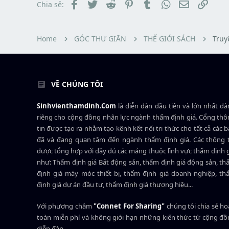
t
đ
Facebook
Twitter
Reddit
Pinterest
Tumblr
WhatsApp
Email
Link
Chia sẻ:
a
ầ
r
u
t
e
Home
GÓC THƯ GIÃN
THẾ GIỚI SÁCH
Truyê
r
VỀ CHÚNG TÔI
Sinhvienthamdinh.Com
là diễn đàn đầu tiên và lớn nhất d
riêng cho cộng đồng nhân lực ngành
thẩm định giá
. Cổng th
tin được tạo ra nhằm tạo kênh kết nối tri thức cho tất cả các 
đã và đang quan tâm đến ngành thẩm định giá. Các thông t
được tổng hợp với đầy đủ các mảng thuộc lĩnh vực thẩm định 
như: Thẩm định giá Bất động sản, thẩm định giá động sản, t
định giá máy móc thiết bị, thẩm định giá doanh nghiệp, t
định giá dự án đầu tư, thẩm định giá thương hiệu...
Với phương châm
"Connet For Sharing"
chúng tôi chia sẻ h
toàn miễn phí và không giới hạn những kiến thức từ cộng đ
diễn đàn.