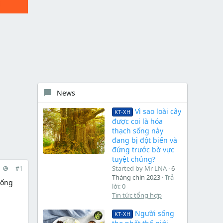
News
Vì sao loài cây
KT-XH
được coi là hóa
thạch sống này
đang bị đột biến và
đứng trước bờ vực
tuyệt chủng?
Started by Mr LNA
6
#1
Tháng chín 2023
Trả
sống
lời: 0
Tin tức tổng hợp
Người sống
KT-XH