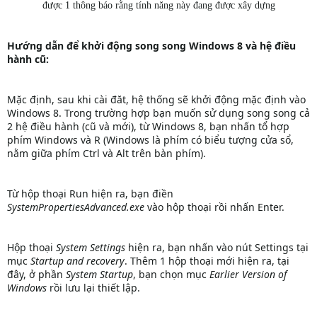
được 1 thông báo rằng tính năng này đang được xây dựng
Hướng dẫn để khởi động song song Windows 8 và hệ điều
hành cũ:
Mặc định, sau khi cài đăt, hệ thống sẽ khởi động mặc định vào
Windows 8. Trong trường hợp bạn muốn sử dụng song song cả
2 hệ điều hành (cũ và mới), từ Windows 8, bạn nhấn tổ hợp
phím Windows và R (Windows là phím có biểu tượng cửa sổ,
nằm giữa phím Ctrl và Alt trên bàn phím).
Từ hộp thoại Run hiện ra, bạn điền
SystemPropertiesAdvanced.exe
vào hộp thoại rồi nhấn Enter.
Hộp thoại
System Settings
hiện ra, bạn nhấn vào nút Settings tại
mục
Startup and recovery
. Thêm 1 hộp thoại mới hiện ra, tại
đây, ở phần
System Startup
, bạn chọn mục
Earlier Version of
Windows
rồi lưu lại thiết lập.