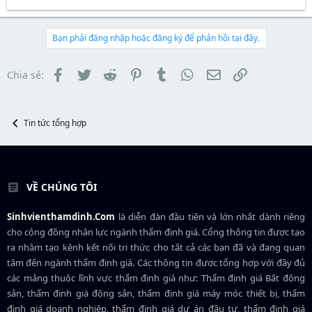
t
đ
h
g
a
ầ
r
à
r
u
e
y
t
a
b
Bạn phải đăng nhập hoặc đăng ký để phản hồi tại đây.
e
d
ắ
r
s
t
t
đ
Facebook
Twitter
Reddit
Pinterest
Tumblr
WhatsApp
Email
Link
Chia sẻ:
a
ầ
r
u
t
e
Tin tức tổng hợp
r
VỀ CHÚNG TÔI
Sinhvienthamdinh.Com
là diễn đàn đầu tiên và lớn nhất dành riêng
cho cộng đồng nhân lực ngành
thẩm định giá
. Cổng thông tin được tạo
ra nhằm tạo kênh kết nối tri thức cho tất cả các bạn đã và đang quan
tâm đến ngành thẩm định giá. Các thông tin được tổng hợp với đầy đủ
các mảng thuộc lĩnh vực thẩm định giá như: Thẩm định giá Bất động
sản, thẩm định giá động sản, thẩm định giá máy móc thiết bị, thẩm
định giá doanh nghiệp, thẩm định giá dự án đầu tư, thẩm định giá