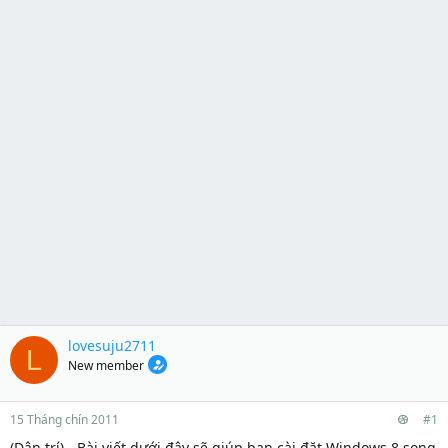
lovesuju2711
L
New member
15 Tháng chín 2011
#1
(Dân trí) - Bài viết dưới đây sẽ giúp bạn cài đặt Windows 8 song