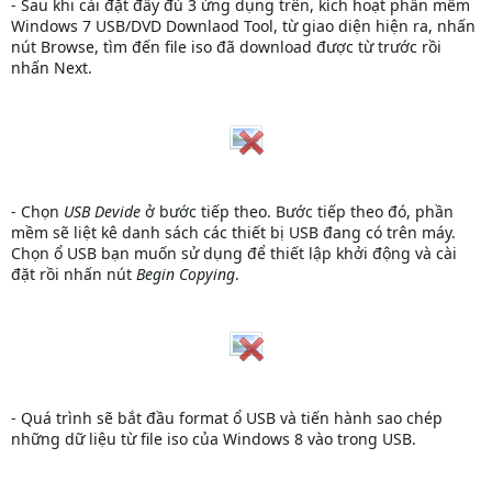
- Sau khi cài đặt đầy đủ 3 ứng dụng trên, kích hoạt phần mềm
Windows 7 USB/DVD Downlaod Tool, từ giao diện hiện ra, nhấn
nút Browse, tìm đến file iso đã download được từ trước rồi
nhấn Next.
- Chọn
USB Devide
ở bước tiếp theo. Bước tiếp theo đó, phần
mềm sẽ liệt kê danh sách các thiết bị USB đang có trên máy.
Chọn ổ USB bạn muốn sử dụng để thiết lập khởi động và cài
đặt rồi nhấn nút
Begin Copying
.
- Quá trình sẽ bắt đầu format ổ USB và tiến hành sao chép
những dữ liệu từ file iso của Windows 8 vào trong USB.