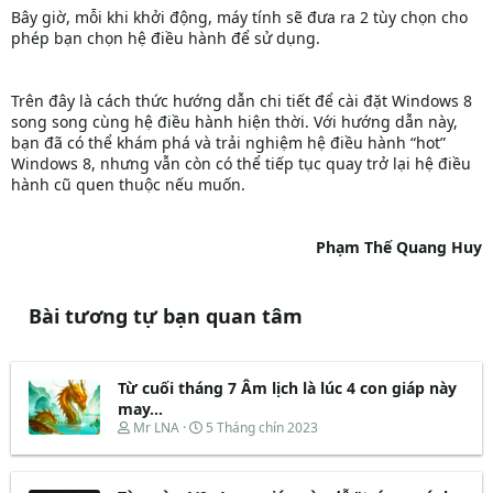
Bây giờ, mỗi khi khởi động, máy tính sẽ đưa ra 2 tùy chọn cho
phép bạn chọn hệ điều hành để sử dụng.
Trên đây là cách thức hướng dẫn chi tiết để cài đặt Windows 8
song song cùng hệ điều hành hiện thời. Với hướng dẫn này,
bạn đã có thể khám phá và trải nghiệm hệ điều hành “hot”
Windows 8, nhưng vẫn còn có thể tiếp tục quay trở lại hệ điều
hành cũ quen thuộc nếu muốn.
Phạm Thế Quang Huy
Bài tương tự bạn quan tâm
Từ cuối tháng 7 Âm lịch là lúc 4 con giáp này
may...
T
N
Mr LNA
5 Tháng chín 2023
h
g
r
à
e
y