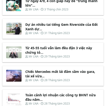
Từ ngày 4/9, 4 con giáp này dễ "trúng mánh
a
b
d
ắ
lớn"...
s
t
T
N
Mr LNA
3 Tháng chín 2023
t
đ
h
g
a
ầ
r
à
r
u
e
y
t
Dự án nhiều tai tiếng Gem Riverside của Đất
a
b
e
d
ắ
Xanh dự...
r
s
t
T
N
Mr LNA
31 Tháng tám 2023
t
đ
h
g
a
ầ
r
à
r
u
e
y
t
Từ 45-55 tuổi vẫn làm đều đặn 3 việc này
a
b
e
d
ắ
chứng tỏ...
r
s
t
T
N
Mr LNA
29 Tháng tám 2023
t
đ
h
g
a
ầ
r
à
r
u
e
y
t
Chiếc Mercedes mất lái đâm sầm vào gara,
a
b
e
d
ắ
tài xế vừa...
r
s
t
T
N
Mr LNA
28 Tháng tám 2023
t
đ
h
g
a
ầ
r
à
r
u
e
y
t
Toàn cảnh lợi nhuận các công ty BHNT nửa
a
b
e
d
ắ
đầu năm...
r
s
t
T
N
Mr LNA
28 Tháng tám 2023