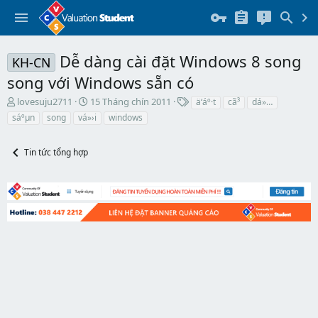
Dễ dàng cài đặt Windows 8 song
KH-CN
song với Windows sẵn có
T
N
T
lovesuju2711
15 Tháng chín 2011
ä‘áº·t
cã³
dá»…
h
g
h
sáºµn
song
vá»›i
windows
r
à
ẻ
e
y
a
b
Tin tức tổng hợp
d
ắ
s
t
t
đ
a
ầ
r
u
t
e
r