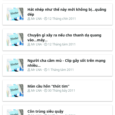
e
y
a
b
d
ắ
Hát nhép như thế này mới không bị...quăng
s
t
dép
t
đ
T
N
Mr LNA
12 Tháng chín 2011
a
ầ
h
g
r
u
r
à
t
e
y
e
Chuyện gì xãy ra nếu cho thanh dạ quang
a
b
r
d
ắ
vào...máy...
s
t
T
N
Mr LNA
12 Tháng tám 2011
t
đ
h
g
a
ầ
r
à
r
u
e
y
t
Người cha câm mù - Clip gây sốt trên mạng
a
b
e
d
ắ
nhiều...
r
s
t
T
N
Mr LNA
1 Tháng tám 2011
t
đ
h
g
a
ầ
r
à
r
u
e
y
t
Màn cầu hôn “thót tim”
a
b
e
d
ắ
T
N
Mr LNA
30 Tháng bảy 2011
r
s
t
h
g
t
đ
r
à
a
ầ
e
y
r
u
a
b
t
d
ắ
Côn trùng siêu quậy
e
s
t