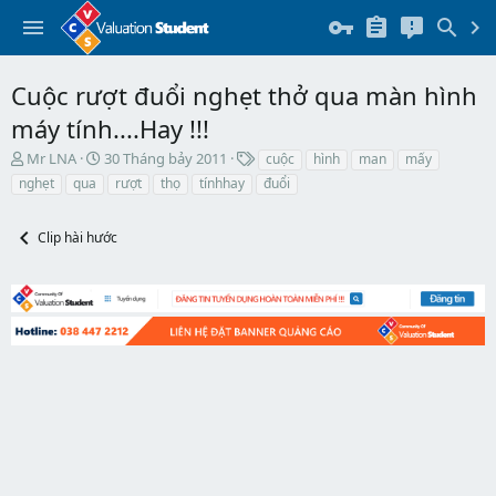
Cuộc rượt đuổi nghẹt thở qua màn hình
máy tính....Hay !!!
T
N
T
Mr LNA
30 Tháng bảy 2011
cuộc
hình
man
mấy
h
g
h
nghẹt
qua
rượt
thọ
tínhhay
đuổi
r
à
ẻ
e
y
a
b
Clip hài hước
d
ắ
s
t
t
đ
a
ầ
r
u
t
e
r