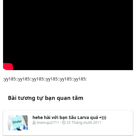
:yy185::yy185::yy185::yy185::yy185::yy185:
Bài tương tự bạn quan tâm
hehe hài với bạn Sâu Larva quá =)))
T
N
lovesuju2711
25 Tháng mười 2011
h
g
r
à