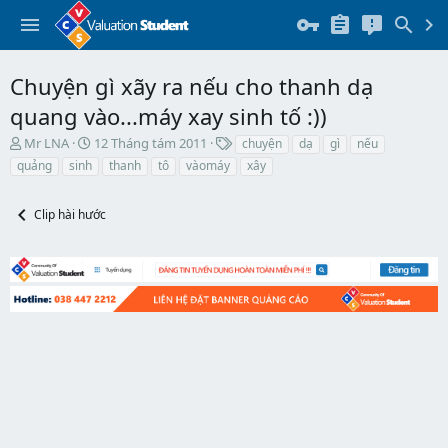
Chuyện gì xãy ra nếu cho thanh dạ
quang vào...máy xay sinh tố :))
T
N
T
Mr LNA
12 Tháng tám 2011
chuyện
dạ
gì
nếu
h
g
h
quảng
sinh
thanh
tô
vàomáy
xây
r
à
ẻ
e
y
a
b
Clip hài hước
d
ắ
s
t
t
đ
a
ầ
r
u
t
e
r