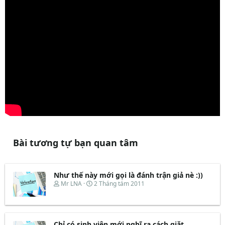
Bài tương tự bạn quan tâm
Như thế này mới gọi là đánh trận giả nè :))
T
N
Mr LNA
2 Tháng tám 2011
h
g
r
à
e
y
a
b
d
ắ
Chỉ có sinh viên mới nghĩ ra cách giặt