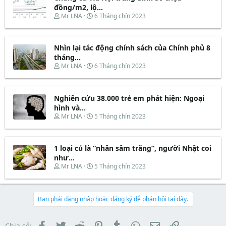
e
d
ắ
đồng/m2, lộ...
r
s
t
T
N
Mr LNA
6 Tháng chín 2023
t
đ
h
g
a
ầ
r
à
r
u
e
y
t
Nhìn lại tác động chính sách của Chính phủ 8
a
b
e
d
ắ
tháng...
r
s
t
T
N
Mr LNA
6 Tháng chín 2023
t
đ
h
g
a
ầ
r
à
r
u
e
y
t
Nghiên cứu 38.000 trẻ em phát hiện: Ngoại
a
b
e
d
ắ
hình và...
r
s
t
T
N
Mr LNA
5 Tháng chín 2023
t
đ
h
g
a
ầ
r
à
r
u
e
y
t
1 loại củ là “nhân sâm trắng”, người Nhật coi
a
b
e
d
ắ
như...
r
s
t
T
N
Mr LNA
5 Tháng chín 2023
t
đ
h
g
a
ầ
r
à
r
u
e
y
t
a
b
Bạn phải đăng nhập hoặc đăng ký để phản hồi tại đây.
e
d
ắ
r
s
t
t
đ
Facebook
Twitter
Reddit
Pinterest
Tumblr
WhatsApp
Email
Link
Chia sẻ: