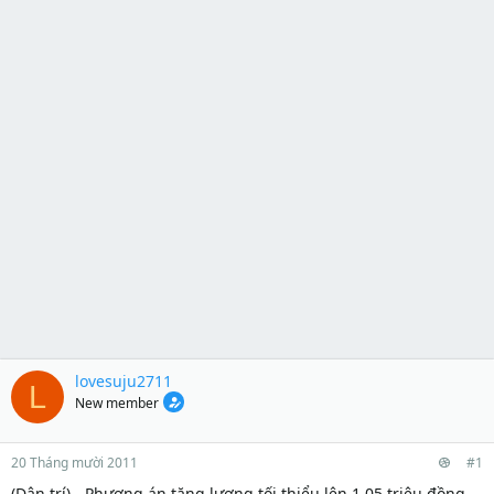
lovesuju2711
L
New member
20 Tháng mười 2011
#1
(Dân trí) - Phương án tăng lương tối thiểu lên 1,05 triệu đồng