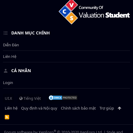
DANH MỤC CHÍNH
Diễn Đàn
Liên Hệ
CÁ NHÂN
Login
UI.X
Tiếng Việt
Liên hệ
Quy định và Nội quy
Chính sách bảo mật
Trợ giúp
R
S
S
®
Forum software by XenForo
© 2010-2020 XenForo Ltd.
|
Style and