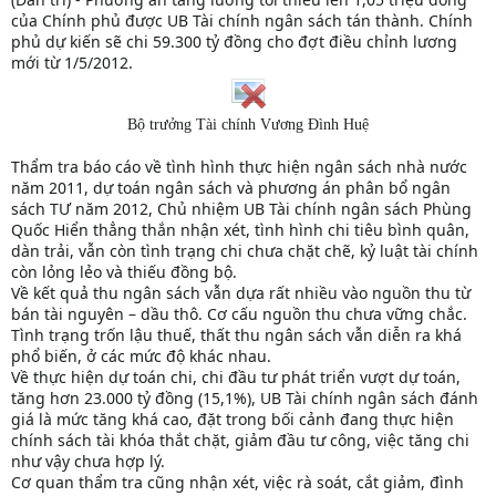
của Chính phủ được UB Tài chính ngân sách tán thành. Chính
phủ dự kiến sẽ chi 59.300 tỷ đồng cho đợt điều chỉnh lương
mới từ 1/5/2012.
Bộ trưởng Tài chính Vương Đình Huệ
Thẩm tra báo cáo về tình hình thực hiện ngân sách nhà nước
năm 2011, dự toán ngân sách và phương án phân bổ ngân
sách TƯ năm 2012, Chủ nhiệm UB Tài chính ngân sách Phùng
Quốc Hiển thẳng thắn nhận xét, tình hình chi tiêu bình quân,
dàn trải, vẫn còn tình trạng chi chưa chặt chẽ, kỷ luật tài chính
còn lỏng lẻo và thiếu đồng bộ.
Về kết quả thu ngân sách vẫn dựa rất nhiều vào nguồn thu từ
bán tài nguyên – dầu thô. Cơ cấu nguồn thu chưa vững chắc.
Tình trạng trốn lậu thuế, thất thu ngân sách vẫn diễn ra khá
phổ biến, ở các mức độ khác nhau.
Về thực hiện dự toán chi, chi đầu tư phát triển vượt dự toán,
tăng hơn 23.000 tỷ đồng (15,1%), UB Tài chính ngân sách đánh
giá là mức tăng khá cao, đặt trong bối cảnh đang thực hiện
chính sách tài khóa thắt chặt, giảm đầu tư công, việc tăng chi
như vậy chưa hợp lý.
Cơ quan thẩm tra cũng nhận xét, việc rà soát, cắt giảm, đình