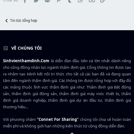
a
ầ
r
u
t
e
Tin tức tổng hợp
r
VỀ CHÚNG TÔI
Sinhvienthamdinh.Com
là diễn đàn đầu tiên và lớn nhất dành riêng
cho cộng đồng nhân lực ngành
thẩm định giá
. Cổng thông tin được tạo
ra nhằm tạo kênh kết nối tri thức cho tất cả các bạn đã và đang quan
tâm đến ngành thẩm định giá. Các thông tin được tổng hợp với đầy đủ
các mảng thuộc lĩnh vực thẩm định giá như: Thẩm định giá Bất động
sản, thẩm định giá động sản, thẩm định giá máy móc thiết bị, thẩm
định giá doanh nghiệp, thẩm định giá dự án đầu tư, thẩm định giá
thương hiệu...
Với phương châm
"Connet For Sharing"
chúng tôi chia sẻ hoàn toàn
miễn phí và không giới hạn những kiến thức từ cộng đồng diễn đàn.