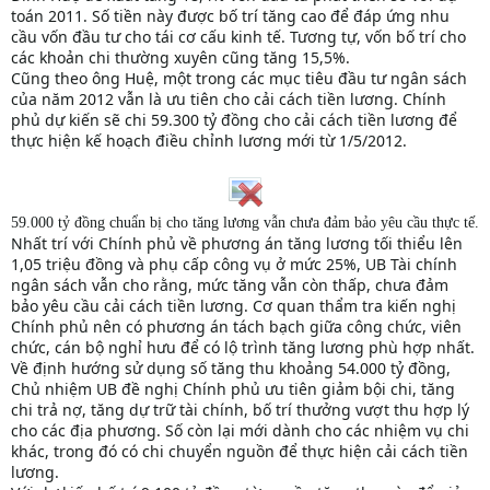
toán 2011. Số tiền này được bố trí tăng cao để đáp ứng nhu
cầu vốn đầu tư cho tái cơ cấu kinh tế. Tương tự, vốn bố trí cho
các khoản chi thường xuyên cũng tăng 15,5%.
Cũng theo ông Huệ, một trong các mục tiêu đầu tư ngân sách
của năm 2012 vẫn là ưu tiên cho cải cách tiền lương. Chính
phủ dự kiến sẽ chi 59.300 tỷ đồng cho cải cách tiền lương để
thực hiện kế hoạch điều chỉnh lương mới từ 1/5/2012.
59.000 tỷ đồng chuẩn bị cho tăng lương vẫn chưa đảm bảo yêu cầu thực tế.
Nhất trí với Chính phủ về phương án tăng lương tối thiểu lên
1,05 triệu đồng và phụ cấp công vụ ở mức 25%, UB Tài chính
ngân sách vẫn cho rằng, mức tăng vẫn còn thấp, chưa đảm
bảo yêu cầu cải cách tiền lương. Cơ quan thẩm tra kiến nghị
Chính phủ nên có phương án tách bạch giữa công chức, viên
chức, cán bộ nghỉ hưu để có lộ trình tăng lương phù hợp nhất.
Về định hướng sử dụng số tăng thu khoảng 54.000 tỷ đồng,
Chủ nhiệm UB đề nghị Chính phủ ưu tiên giảm bội chi, tăng
chi trả nợ, tăng dự trữ tài chính, bố trí thưởng vượt thu hợp lý
cho các địa phương. Số còn lại mới dành cho các nhiệm vụ chi
khác, trong đó có chi chuyển nguồn để thực hiện cải cách tiền
lương.