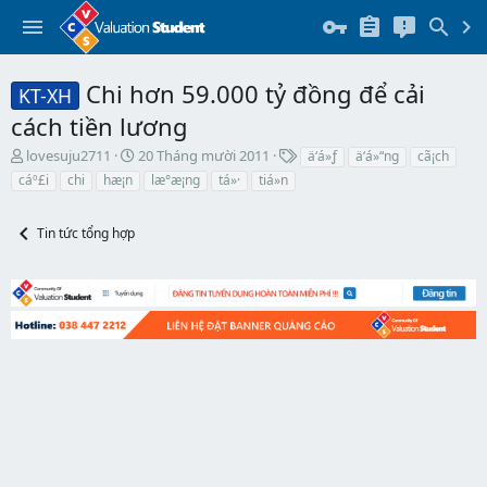
Chi hơn 59.000 tỷ đồng để cải
KT-XH
cách tiền lương
T
N
T
lovesuju2711
20 Tháng mười 2011
ä‘á»ƒ
ä‘á»“ng
cã¡ch
h
g
h
cáº£i
chi
hæ¡n
læ°æ¡ng
tá»·
tiá»n
r
à
ẻ
e
y
a
b
Tin tức tổng hợp
d
ắ
s
t
t
đ
a
ầ
r
u
t
e
r