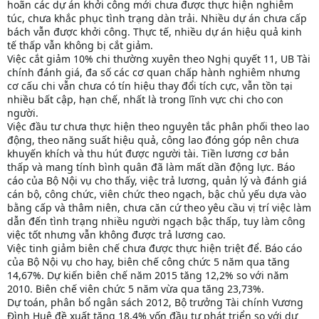
hoãn các dự án khởi công mới chưa được thực hiện nghiêm
túc, chưa khắc phục tình trạng dàn trải. Nhiều dự án chưa cấp
bách vẫn được khởi công. Thực tế, nhiều dự án hiệu quả kinh
tế thấp vẫn không bị cắt giảm.
Việc cắt giảm 10% chi thường xuyên theo Nghị quyết 11, UB Tài
chính đánh giá, đa số các cơ quan chấp hành nghiêm nhưng
cơ cấu chi vẫn chưa có tín hiệu thay đổi tích cực, vẫn tồn tại
nhiều bất cập, hạn chế, nhất là trong lĩnh vực chi cho con
người.
Việc đầu tư chưa thực hiện theo nguyên tắc phân phối theo lao
động, theo năng suất hiệu quả, công lao đóng góp nên chưa
khuyến khích và thu hút được người tài. Tiền lương cơ bản
thấp và mang tính bình quân đã làm mất dần động lực. Báo
cáo của Bộ Nội vụ cho thấy, việc trả lương, quản lý và đánh giá
cán bộ, công chức, viên chức theo ngạch, bậc chủ yếu dựa vào
bằng cấp và thâm niên, chưa căn cứ theo yêu cầu vị trí việc làm
dẫn đến tình trạng nhiều người ngạch bậc thấp, tuy làm công
việc tốt nhưng vẫn không được trả lương cao.
Việc tinh giảm biên chế chưa được thực hiện triệt để. Báo cáo
của Bộ Nội vụ cho hay, biên chế công chức 5 năm qua tăng
14,67%. Dự kiến biên chế năm 2015 tăng 12,2% so với năm
2010. Biên chế viên chức 5 năm vừa qua tăng 23,73%.
Dự toán, phân bổ ngân sách 2012, Bộ trưởng Tài chính Vương
Đình Huệ đề xuất tăng 18,4% vốn đầu tư phát triển so với dự