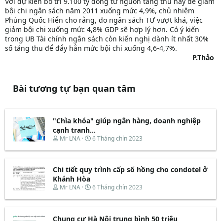
Với dự kiến bố trí 9.100 tỷ đồng từ nguồn tăng thu này để giảm
bội chi ngân sách năm 2011 xuống mức 4,9%, chủ nhiệm
Phùng Quốc Hiển cho rằng, do ngân sách TƯ vượt khá, việc
giảm bội chi xuống mức 4,8% GDP sẽ hợp lý hơn. Có ý kiến
trong UB Tài chính ngân sách còn kiến nghị dành ít nhất 30%
số tăng thu để đẩy hẳn mức bội chi xuống 4,6-4,7%.
P.Thảo
Bài tương tự bạn quan tâm
"Chìa khóa" giúp ngân hàng, doanh nghiệp
cạnh tranh...
T
N
Mr LNA
6 Tháng chín 2023
h
g
r
à
e
y
Chi tiết quy trình cấp sổ hồng cho condotel ở
a
b
d
ắ
Khánh Hòa
s
t
T
N
Mr LNA
6 Tháng chín 2023
t
đ
h
g
a
ầ
r
à
r
u
e
y
t
Chung cư Hà Nội trung bình 50 triệu
a
b