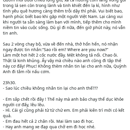
trong lá sen còn trong lành và tinh khiết đến lạ kì, hình như
tình yêu quê hương càng thêm trỗi dậy thì phải. Vui biết bao,
hạnh phúc biết bao khi gặp một người Việt Nam. Lại càng vui
khi người ta sẵn sàng làm bạn với mình, tiếp thêm cho mình
niềm tin vào cuộc sống. Dù gì đi nữa, đến giờ phút này, nó vẫn
tin anh.
Sau 2 vòng chạy bộ, vừa về đến nhà, thở hổn hển, nó nhận
ngay được tin nhắn:“Sao rồi em? Where are you now?”
Làm một hơi hết 2 cốc nước đầy. Mệt không tả nổi. Chao ôi.
Thật là kinh khủng. Ấy vậy mà chiều nào anh cũng đi tập thế
này cơ đấy! Phục! Không thèm nhắn tin lại cho anh nữa, Quỳnh
Anh đi tắm rồi nấu cơm.
23h30.
- Sao lúc chiều không nhắn tin lại cho anh thế???
- Em sắp chết rồi đây ! Thế này mà anh bảo chạy thể dục khỏe
người cơ đấy, lêu lêu.
- Hì. Cái gì cũng phải từ từ chứ em. Em phải kiên trì mới có kết
quả.
- Em đau hết cả 2 chân rồi. Mai làm sao đi học.
- Hay anh mang xe đạp qua chở em đi học nhé.