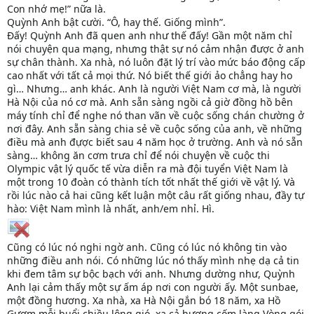
Con nhớ mẹ!” nữa là.
Quỳnh Anh bật cười. “Ô, hay thế. Giống mình”.
Đấy! Quỳnh Anh đã quen anh như thế đấy! Gần một năm chỉ
nói chuyện qua mạng, nhưng thật sự nó cảm nhận được ở anh
sự chân thành. Xa nhà, nó luôn đặt lý trí vào mức báo động cấp
cao nhất với tất cả mọi thứ. Nó biết thế giới ảo chẳng hay ho
gì… Nhưng… anh khác. Anh là người Việt Nam cơ mà, là người
Hà Nội của nó cơ mà. Anh sẵn sàng ngồi cả giờ đồng hồ bên
máy tính chỉ để nghe nó than vãn về cuộc sống chán chường ở
nơi đây. Anh sẵn sàng chia sẻ về cuộc sống của anh, về những
điều mà anh đựợc biết sau 4 năm học ở trường. Anh và nó sẵn
sàng… không ăn cơm trưa chỉ để nói chuyện về cuộc thi
Olympic vật lý quốc tế vừa diễn ra mà đội tuyển Việt Nam là
một trong 10 đoàn có thành tích tốt nhất thế giới về vật lý. Và
rồi lúc nào cả hai cũng kết luận một câu rất giống nhau, đầy tự
hào: Việt Nam mình là nhất, anh/em nhỉ. Hì.
Cũng có lúc nó nghi ngờ anh. Cũng có lúc nó không tin vào
những điều anh nói. Có những lúc nó thấy mình nhẹ dạ cả tin
khi đem tâm sự bộc bạch với anh. Nhưng dường như, Quỳnh
Anh lại cảm thấy một sự ấm áp nơi con người ấy. Một sunbae,
một đồng hương. Xa nhà, xa Hà Nội gắn bó 18 năm, xa Hồ
Gươm mỗi buổi chiều lộng gió, xa cả hương cốm làng Vòng gói