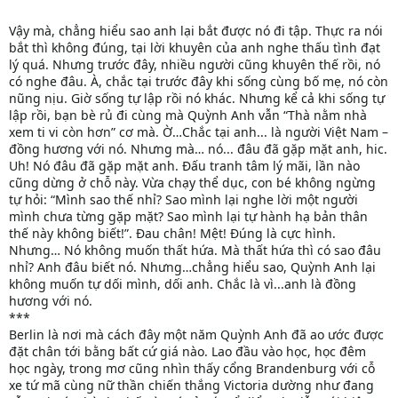
Vậy mà, chẳng hiểu sao anh lại bắt được nó đi tập. Thực ra nói
bắt thì không đúng, tại lời khuyên của anh nghe thấu tình đạt
lý quá. Nhưng trước đây, nhiều người cũng khuyên thế rồi, nó
có nghe đâu. À, chắc tại trước đây khi sống cùng bố mẹ, nó còn
nũng nịu. Giờ sống tự lập rồi nó khác. Nhưng kể cả khi sống tự
lập rồi, bạn bè rủ đi cùng mà Quỳnh Anh vẫn “Thà nằm nhà
xem ti vi còn hơn” cơ mà. Ờ…Chắc tại anh... là người Việt Nam –
đồng hương với nó. Nhưng mà… nó... đâu đã gặp mặt anh, hic.
Uh! Nó đâu đã gặp mặt anh. Đấu tranh tâm lý mãi, lần nào
cũng dừng ở chỗ này. Vừa chạy thể dục, con bé không ngừng
tự hỏi: “Mình sao thế nhỉ? Sao mình lại nghe lời một người
mình chưa từng gặp mặt? Sao mình lại tự hành hạ bản thân
thế này không biết!”. Đau chân! Mệt! Đúng là cực hình.
Nhưng… Nó không muốn thất hứa. Mà thất hứa thì có sao đâu
nhỉ? Anh đâu biết nó. Nhưng…chẳng hiểu sao, Quỳnh Anh lại
không muốn tự dối mình, dối anh. Chắc là vì...anh là đồng
hương với nó.
***
Berlin là nơi mà cách đây một năm Quỳnh Anh đã ao ước được
đặt chân tới bằng bất cứ giá nào. Lao đầu vào học, học đêm
học ngày, trong mơ cũng nhìn thấy cổng Brandenburg với cỗ
xe tứ mã cùng nữ thần chiến thắng Victoria dường như đang