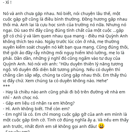
- Xì !
Nó và anh chưa gặp nhau. Nó biết, nói chuyện lâu thế, một
cuộc gặp gỡ cũng là điều bình thường. Đồng hương gặp nhau
thôi mà. Anh lại là cựu học sinh của trường nó nữa. Nhưng nó
ngại. Dù sao thì đây cũng đúng tính chất của một cuộc …gặp
gỡ có chủ ý và làm quen nhau qua mạng - điều mà Quỳnh Anh
không thích tẹo nào. Ngày trước lúc còn ở nhà, mẹ thường
xuyên kiểm soát chuyện nó kết bạn qua mạng. Cũng đúng thôi,
thế giới ảo đầy rẫy những mối nguy hiểm khó lường, mẹ lo là
phải. Dần dần, những ý nghĩ đó cũng ngấm vào tư duy của
Quỳnh Anh. Nó nói với anh: "Hữu duyên thiên lý năng tương
ngộ. Vô duyên đối diện bất tương phùng. Nếu có duyên thì
chẳng cần sắp xếp, chúng ta cũng gặp nhau thôi. Em thấy thú
vị đấy chứ. Xem chúng ta có duyên không nào. Hehe’’
***
- Hay là chiều nào anh cũng phải đi bộ trên đường về nhà em
nhỉ - Anh chọc nó.
- Gặp em liệu có nhận ra em không?
- Hì. Anh không biết. Thế còn em?
- Em nghĩ là có. Em chỉ mong cuộc gặp gỡ của anh em mình là
một cuộc gặp tình cờ. Tình cờ đúng nghĩa ấy ạ. Và nếu em thấy
anh trước, nhất định em sẽ không gọi anh đâu!
- Sao vậy em?