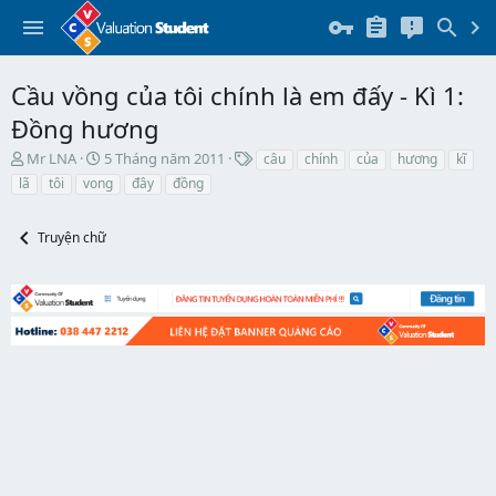
Cầu vồng của tôi chính là em đấy - Kì 1:
Đồng hương
T
N
T
Mr LNA
5 Tháng năm 2011
câu
chính
của
hương
kĩ
h
g
h
lã
tôi
vong
đây
đồng
r
à
ẻ
e
y
a
b
Truyện chữ
d
ắ
s
t
t
đ
a
ầ
r
u
t
e
r