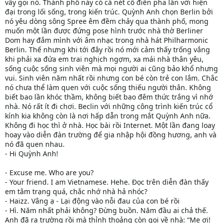
vẫy gọi nó. Thành phố này có cả nét cổ điển pha lẫn với hiện
đại trong lối sống, trong kiến trúc. Quỳnh Anh chọn Berlin bởi
nó yêu dòng sông Spree êm đềm chảy qua thành phố, mong
muốn một lần được đứng pose hình trước nhà thờ Berliner
Dom hay đắm mình với âm nhạc trong nhà hát Philharmonic
Berlin. Thế nhưng khi tới đây rồi nó mới cảm thấy trống vắng
khi phải xa đứa em trai nghịch ngợm, xa mái nhà thân yêu,
sống cuộc sống sinh viên mà mọi người ai cũng bảo khổ nhưng
vui. Sinh viên năm nhất rồi nhưng con bé còn trẻ con lắm. Chắc
nó chưa thể làm quen với cuộc sống thiếu người thân. Không
biết bao lần khóc thầm, không biết bao đêm thức trắng vì nhớ
nhà. Nó rất ít đi chơi. Beclin với những công trình kiến trúc cổ
kính kia không còn là nơi hấp dẫn trong mắt Quỳnh Anh nữa.
Không đi học thì ở nhà. Học bài rồi Internet. Một lần đang loay
hoay vào diễn đàn trường để gia nhập hội đồng hương, anh và
nó đã quen nhau.
- Hi Quỳnh Anh!
- Excuse me. Who are you?
- Your friend. I am Vietnamese. Hehe. Đọc trên diễn đàn thấy
em tâm trạng quá, chắc nhớ nhà hả nhóc?
- Haizz. Vâng ạ - Lại động vào nỗi đau của con bé rồi
- Hì. Năm nhất phải không? Đừng buồn. Năm đầu ai chả thế.
Anh đã ra trường rồi mà thỉnh thoảng còn gọi về nhà: “Mẹ ơi!