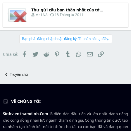
t
a
b
e
d
ắ
Thư gửi cậu bạn thân nhất của tớ…
r
s
t
T
N
Mr LNA
18 Tháng tư 2011
t
đ
h
g
a
ầ
r
à
r
u
e
y
t
a
b
e
d
ắ
Bạn phải đăng nhập hoặc đăng ký để phản hồi tại đây.
r
s
t
t
đ
a
ầ
Facebook
Twitter
Reddit
Pinterest
Tumblr
WhatsApp
Email
Link
Chia sẻ:
r
u
t
e
r
Truyện chữ
VỀ CHÚNG TÔI
Sinhvienthamdinh.Com
là diễn đàn đầu tiên và lớn nhất dành riêng
cho cộng đồng nhân lực ngành
thẩm định giá
. Cổng thông tin được tạo
ra nhằm tạo kênh kết nối tri thức cho tất cả các bạn đã và đang quan