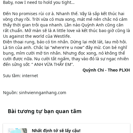
Baby, now I need to hold you tight…
Đến No promises rùi cơ à. Nhanh thế. Vậy là sắp kết thúc hai
vòng chạy rồi. Trời vừa có mưa xong, mát mẻ nên chắc nó cảm
thấy thời gian trôi qua nhanh. Lần nào Quỳnh Anh cũng căn
rất chuẩn. Mở màn sẽ là A little love và kết thúc bao giờ cũng là
Us against the world của Westlife.
Điện thoại rung, báo có tin nhắn. Dừng lại một lát, lau mồ hôi.
Là tin của anh. Chắc lại “where’re u now” đây mừ. Con bé nghĩ
bụng, mỉm cười mở tin nhắn. Nhưng đọc xong, nó không thể
cười được nữa. Nụ cười tắt ngấm, thay vào đó là sự ngạc nhiên
đến sửng sốt: “ ANH VỪA THẤY EM”.
Quỳnh Chi - Theo PLXH
Sưu tầm: internet
Nguồn: sinhviennganhang.com
Bài tương tự bạn quan tâm
Nhất định tớ sẽ lấy cậu!