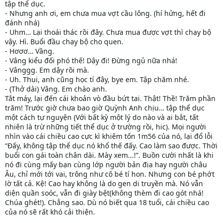
tập thể dục.
- Nhưng anh ơi, em chưa mua vợt cầu lông. (hí hửng, hết đi
đánh nhá)
- Uhm… Lại thoái thác rồi đây. Chưa mua được vợt thì chạy bộ
vậy. Hì. Buổi đầu chạy bộ cho quen.
- Hơơơ… Vầng.
- Vâng kiểu đối phó thế! Dậy đi! Đừng ngủ nữa nhá!
- Vânggg. Em dậy rồi mà.
- Uh. Thui, anh cũng học tí đây, bye em. Tập chăm nhé.
- (Thở dài) Vâng. Em chào anh.
Tắt máy, lại đến cái khoản vò đầu bứt tai. Thật! Thề! Trăm phần
trăm! Trước giờ chưa bao giờ Quỳnh Anh chịu… tập thể dục
một cách tự nguyện (Với bất kỳ một lý do nào và ai bắt, tất
nhiên là trừ những tiết thể dục ở trường rồi, hic). Mọi người
nhìn vào cái chiều cao cực kì khiêm tốn 1m56 của nó, lại đổ lỗi
“Đấy, không tập thể dục nó khổ thế đấy. Cao làm sao được. Thời
buổi con gái toàn chân dài. Mày xem...!”. Buồn cười nhất là khi
nó đi cùng mấy bạn cùng lớp người bản địa hay người châu
Âu, chỉ mới tới vai, trông như cô bé tí hon. Nhưng con bé phớt
lờ tất cả. Kệ! Cao hay không là do gen di truyền mà. Nó vẫn
diện quần soóc, vẫn đi giày bệt(không thèm đi cao gót nhá!
Chúa ghét!). Chẳng sao. Dù nó biết qua 18 tuổi, cái chiều cao
của nó sẽ rất khó cải thiện.