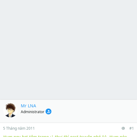
Mr LNA
Administrator
5 Tháng năm 2011
#1
Hum nay hơi tâm trạng :| thui thì post truyện nhá ^^. Hum nào