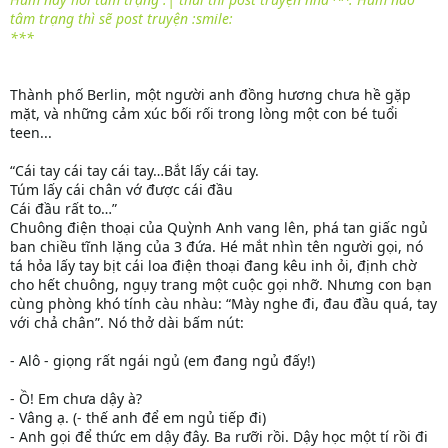
tâm trạng thì sẽ post truyện :smile:
***
Thành phố Berlin, một người anh đồng hương chưa hề gặp
mặt, và những cảm xúc bối rối trong lòng một con bé tuổi
teen...
“Cái tay cái tay cái tay…Bắt lấy cái tay.
Túm lấy cái chân vớ được cái đầu
Cái đầu rất to…”
Chuông điện thoại của Quỳnh Anh vang lên, phá tan giấc ngủ
ban chiều tĩnh lặng của 3 đứa. Hé mắt nhìn tên người gọi, nó
tá hỏa lấy tay bịt cái loa điện thoại đang kêu inh ỏi, định chờ
cho hết chuông, ngụy trang một cuộc gọi nhỡ. Nhưng con bạn
cùng phòng khó tính càu nhàu: “Mày nghe đi, đau đầu quá, tay
với chả chân”. Nó thở dài bấm nút:
- Alô - giọng rất ngái ngủ (em đang ngủ đấy!)
- Ồ! Em chưa dậy à?
- Vâng ạ. (- thế anh để em ngủ tiếp đi)
- Anh gọi để thức em dậy đây. Ba rưỡi rồi. Dậy học một tí rồi đi