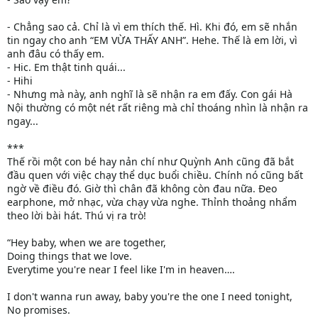
- Chẳng sao cả. Chỉ là vì em thích thế. Hì. Khi đó, em sẽ nhắn
tin ngay cho anh “EM VỪA THẤY ANH”. Hehe. Thế là em lời, vì
anh đâu có thấy em.
- Hic. Em thật tinh quái...
- Hihi
- Nhưng mà này, anh nghĩ là sẽ nhận ra em đấy. Con gái Hà
Nội thường có một nét rất riêng mà chỉ thoáng nhìn là nhận ra
ngay...
***
Thế rồi một con bé hay nản chí như Quỳnh Anh cũng đã bắt
đầu quen với việc chạy thể dục buổi chiều. Chính nó cũng bất
ngờ về điều đó. Giờ thì chân đã không còn đau nữa. Đeo
earphone, mở nhạc, vừa chạy vừa nghe. Thỉnh thoảng nhẩm
theo lời bài hát. Thú vị ra trò!
“Hey baby, when we are together,
Doing things that we love.
Everytime you're near I feel like I'm in heaven….
I don't wanna run away, baby you're the one I need tonight,
No promises.