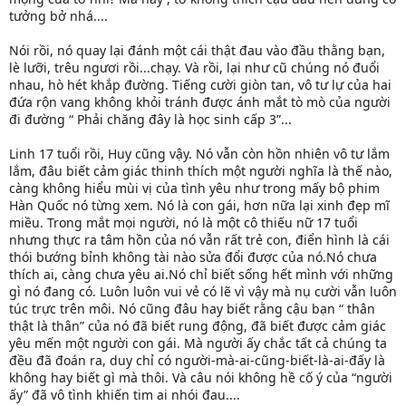
tưởng bở nhá....
Nói rồi, nó quay lại đánh một cái thật đau vào đầu thằng bạn,
lè lưỡi, trêu ngươi rồi...chạy. Và rồi, lại như cũ chúng nó đuổi
nhau, hò hét khắp đường. Tiếng cười giòn tan, vô tư lự của hai
đứa rộn vang không khỏi tránh được ánh mắt tò mò của người
đi đường “ Phải chăng đây là học sinh cấp 3”...
Linh 17 tuổi rồi, Huy cũng vậy. Nó vẫn còn hồn nhiên vô tư lắm
lắm, đâu biết cảm giác thinh thích một người nghĩa là thế nào,
càng không hiểu mùi vị của tình yêu như trong mấy bộ phim
Hàn Quốc nó từng xem. Nó là con gái, hơn nữa lại xinh đẹp mĩ
miều. Trong mắt mọi người, nó là một cô thiếu nữ 17 tuổi
nhưng thực ra tâm hồn của nó vẫn rất trẻ con, điển hình là cái
thói bướng bỉnh không tài nào sửa đổi được của nó.Nó chưa
thích ai, càng chưa yêu ai.Nó chỉ biết sống hết mình với những
gì nó đang có. Luôn luôn vui vẻ có lẽ vì vậy mà nụ cười vẫn luôn
túc trực trên môi. Nó cũng đâu hay biết rằng cậu bạn “ thân
thật là thân” của nó đã biết rung động, đã biết được cảm giác
yêu mến một người con gái. Mà người ấy chắc tất cả chúng ta
đều đã đoán ra, duy chỉ có người-mà-ai-cũng-biết-là-ai-đấy là
không hay biết gì mà thôi. Và câu nói không hề cố ý của “người
ấy” đã vô tình khiến tim ai nhói đau....