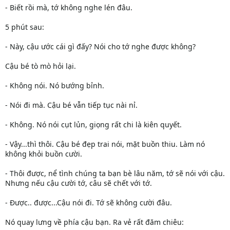
- Biết rồi mà, tớ không nghe lén đâu.
5 phút sau:
- Này, cậu ước cái gì đấy? Nói cho tớ nghe được không?
Cậu bé tò mò hỏi lại.
- Không nói. Nó bướng bỉnh.
- Nói đi mà. Cậu bé vẫn tiếp tục nài nỉ.
- Không. Nó nói cụt lủn, giọng rất chi là kiên quyết.
- Vậy...thì thôi. Cậu bé đẹp trai nói, mặt buồn thiu. Làm nó
không khỏi buồn cười.
- Thôi được, nể tình chúng ta bạn bè lâu năm, tớ sẽ nói với cậu.
Nhưng nếu cậu cười tớ, câu sẽ chết với tớ.
- Được.. được...Cậu nói đi. Tớ sẽ không cười đâu.
Nó quay lưng về phía cậu bạn. Ra vẻ rất đăm chiêu: