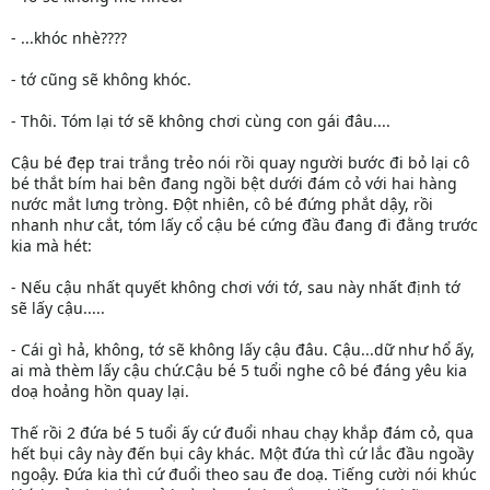
- ...khóc nhè????
- tớ cũng sẽ không khóc.
- Thôi. Tóm lại tớ sẽ không chơi cùng con gái đâu....
Cậu bé đẹp trai trắng trẻo nói rồi quay người bước đi bỏ lại cô
bé thắt bím hai bên đang ngồi bệt dưới đám cỏ với hai hàng
nước mắt lưng tròng. Đột nhiên, cô bé đứng phắt dậy, rồi
nhanh như cắt, tóm lấy cổ cậu bé cứng đầu đang đi đằng trước
kia mà hét:
- Nếu cậu nhất quyết không chơi với tớ, sau này nhất định tớ
sẽ lấy cậu.....
- Cái gì hả, không, tớ sẽ không lấy cậu đâu. Cậu...dữ như hổ ấy,
ai mà thèm lấy cậu chứ.Cậu bé 5 tuổi nghe cô bé đáng yêu kia
doạ hoảng hồn quay lại.
Thế rồi 2 đứa bé 5 tuổi ấy cứ đuổi nhau chạy khắp đám cỏ, qua
hết bụi cây này đến bụi cây khác. Một đứa thì cứ lắc đầu ngoầy
ngoậy. Đứa kia thì cứ đuổi theo sau đe doạ. Tiếng cười nói khúc