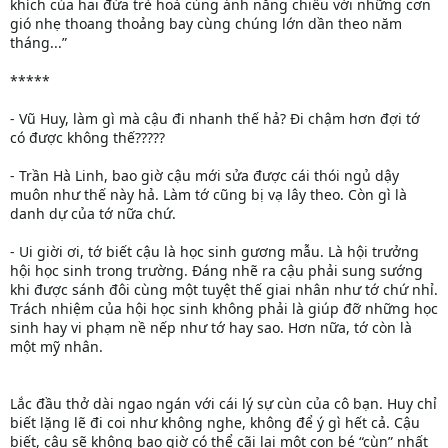
khích của hai đứa trẻ hoà cùng ánh nắng chiều với những cơn
gió nhẹ thoang thoảng bay cùng chúng lớn dần theo năm
tháng...”
*****
- Vũ Huy, làm gì mà cậu đi nhanh thế hả? Đi chậm hơn đợi tớ
có được không thế?????
- Trần Hà Linh, bao giờ cậu mới sửa được cái thói ngủ dậy
muôn như thế này hả. Làm tớ cũng bị vạ lây theo. Còn gì là
danh dự của tớ nữa chứ.
- Ui giời ơi, tớ biết cậu là học sinh gương mẫu. Là hội trưởng
hội học sinh trong trường. Đáng nhẽ ra cậu phải sung sướng
khi được sánh đôi cùng một tuyệt thế giai nhân như tớ chứ nhỉ.
Trách nhiệm của hội học sinh không phải là giúp đỡ những học
sinh hay vi phạm nề nếp như tớ hay sao. Hơn nữa, tớ còn là
một mỹ nhân.
Lắc đầu thở dài ngao ngán với cái lý sự cùn của cô bạn. Huy chỉ
biết lặng lẽ đi coi như không nghe, không để ý gì hết cả. Cậu
biết, cậu sẽ không bao giờ có thể cãi lại một con bé “cùn” nhất