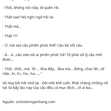
- Thôi, không nói nữa, tớ quên rồi.
- Thật sao? Nó nghi ngờ hỏi lại
.
- Thật mà...
- Thật ???
- Ừ, mà sao cậu phiền phức thế? Cậu bé nổi cáu.
- Á... à...cậu vừa nói ai phiền phức hả? Tớ phải xử lý cậu mới
được...
- Thôi...thôi...mà. Tớ ... đùa đấy... đùa mà... đừng..chọc lét...tớ
nữa...hi..hi...ha...ha......”
Vũ Huy bồi hồi nhớ lại . Đôi môi khẽ cười. Phải chăng những nỗ
lực từ bấy lâu nay của cậu đều có mục đích....Vì ai kia...
Nguồn: sinhviennganhang.com