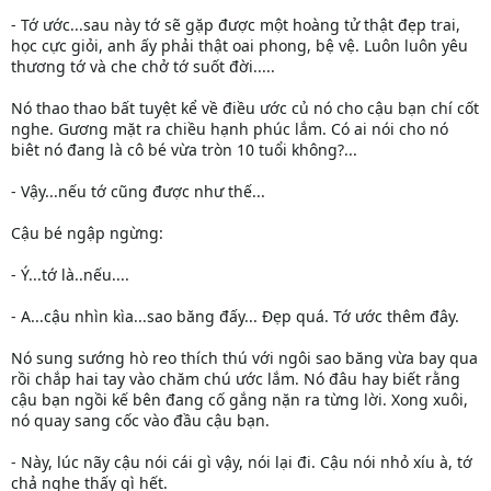
- Tớ ước...sau này tớ sẽ gặp được một hoàng tử thật đẹp trai,
học cực giỏi, anh ấy phải thật oai phong, bệ vệ. Luôn luôn yêu
thương tớ và che chở tớ suốt đời.....
Nó thao thao bất tuyệt kể về điều ước củ nó cho cậu bạn chí cốt
nghe. Gương mặt ra chiều hạnh phúc lắm. Có ai nói cho nó
biêt nó đang là cô bé vừa tròn 10 tuổi không?...
- Vậy...nếu tớ cũng được như thế...
Cậu bé ngập ngừng:
- Ý...tớ là..nếu....
- A...cậu nhìn kìa...sao băng đấy... Đẹp quá. Tớ ước thêm đây.
Nó sung sướng hò reo thích thú với ngôi sao băng vừa bay qua
rồi chắp hai tay vào chăm chú ước lắm. Nó đâu hay biết rằng
cậu bạn ngồi kế bên đang cố gắng nặn ra từng lời. Xong xuôi,
nó quay sang cốc vào đầu cậu bạn.
- Này, lúc nãy cậu nói cái gì vậy, nói lại đi. Cậu nói nhỏ xíu à, tớ
chả nghe thấy gì hết.