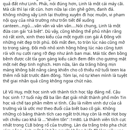
quả đất như Linh. Phải, nói đúng hơn, Linh là một cái máy cãi.
Mà cãi thì lại rất cùn. hơn nữa lại còn ghê gớm, đanh đá.
Không những vậy Linh lại thường xuyên đi học muộn, vi phạm
nội quy của nhà trường như trốn tiết để xuống
canteen...ngủ....vân vân và vân vân....Nói chung, Linh là một
đứa con gái “cá biệt”. Dù vậy, cũng không thể phủ nhận rằng
nó rất xinh, xinh theo kiểu của một người con gái Á Đông với
những nét đẹp trời phú. Đôi mắt đen, to tròn lúc nào cũng mở
to trong sáng. Đôi môi nhỏ xinh hồng hồng lúc nào cũng tươi
rói với nụ cười rạng rỡ đẹp như ánh ban mai. Mái tóc đen bồng
bềnh được cắt tỉa gọn gàng kiểu cách đem đến cho gương mặt
một nét đẹp tinh nghịch. Hơn nữa, làn da trắng hồng mịn
màng không bắt nắng càng khiến cho cô thiếu nữ tuổi teen kia
thêm nổi bật trước đám đông. Tóm lại, nó tự khen mình là tuyệt
thế giai nhân quả cũng không ngoa chút nào.
Lê Vũ Huy, một học sinh với thành tích học tập đáng nể. Cậu
học sinh 17 tuổi này đã ba lần đạt giải nhất thành phố môn Tin
học và chế tạo phần mềm vi tính. Cậu là niềm vinh dự của cả
trường và là ước mơ theo đuổi của biết bao cô gái. Không
những có bảng thành tích cao ngất trời.Huy còn là một Hot boy
với chiều cao khá là ...”khiêm tốn” :1m80. Là thành viên tích cực
nhất trong CLB bóng rổ của trường. Làn da trắng trẻo pha chút