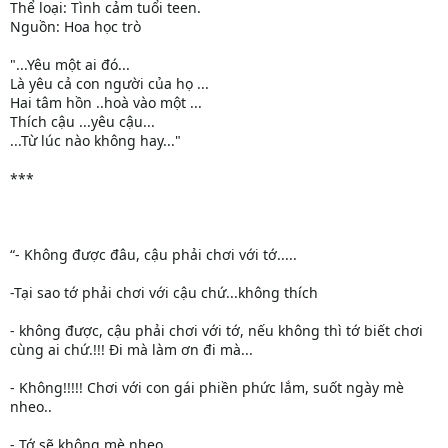
Thể loại: Tình cảm tuổi teen.
Nguồn: Hoa học trò
"...Yêu một ai đó...
Là yêu cả con người của họ ...
Hai tâm hồn ..hoà vào một ...
Thích cậu ...yêu cậu...
...Từ lúc nào không hay..."
***
“- Không được đâu, cậu phải chơi với tớ.....
-Tại sao tớ phải chơi với cậu chứ...không thích
- không được, cậu phải chơi với tớ, nếu không thì tớ biết chơi
cùng ai chứ.!!! Đi mà làm ơn đi mà...
- Không!!!!! Chơi với con gái phiền phức lắm, suốt ngày mè
nheo..
- Tớ sẽ không mè nheo.