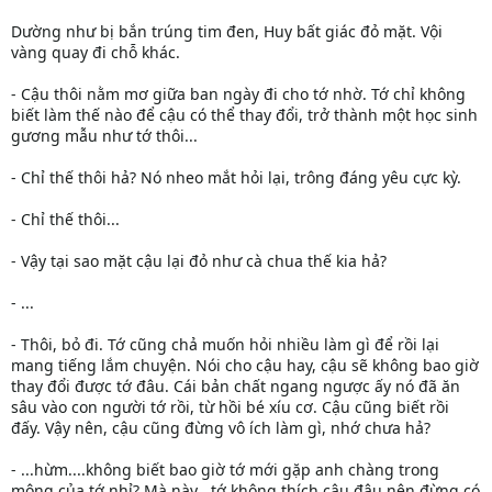
Dường như bị bắn trúng tim đen, Huy bất giác đỏ mặt. Vội
vàng quay đi chỗ khác.
- Cậu thôi nằm mơ giữa ban ngày đi cho tớ nhờ. Tớ chỉ không
biết làm thế nào để cậu có thể thay đổi, trở thành một học sinh
gương mẫu như tớ thôi...
- Chỉ thế thôi hả? Nó nheo mắt hỏi lại, trông đáng yêu cực kỳ.
- Chỉ thế thôi...
- Vậy tại sao mặt cậu lại đỏ như cà chua thế kia hả?
- ...
- Thôi, bỏ đi. Tớ cũng chả muốn hỏi nhiều làm gì để rồi lại
mang tiếng lắm chuyện. Nói cho cậu hay, cậu sẽ không bao giờ
thay đổi được tớ đâu. Cái bản chất ngang ngược ấy nó đã ăn
sâu vào con người tớ rồi, từ hồi bé xíu cơ. Cậu cũng biết rồi
đấy. Vậy nên, cậu cũng đừng vô ích làm gì, nhớ chưa hả?
- ...hừm....không biết bao giờ tớ mới gặp anh chàng trong
mộng của tớ nhỉ? Mà này , tớ không thích cậu đâu nên đừng có