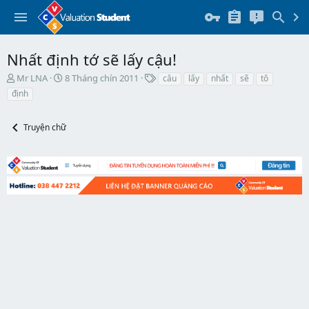
Nhất định tớ sẽ lấy cậu!
T
N
T
Mr LNA
8 Tháng chín 2011
câu
lấy
nhất
sẽ
tô
h
g
h
định
r
à
ẻ
e
y
a
b
Truyện chữ
d
ắ
s
t
t
đ
a
ầ
r
u
t
e
r