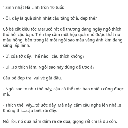
“ Sinh nhật Hà Linh tròn 10 tuổi:
- Ôi, đây là quà sinh nhật cậu tặng tớ à, đẹp thế?
Cô bé cắt kiểu tóc Marucô rất đẽ thương đang ngây ngô thích
thú hỏi cậu bạn. Trên tay cầm một hộp quà nhỏ được thắt nơ
màu hồng, bên trong là một ngôi sao màu vàng ánh kim đang
sáng lấp lánh.
- Ừ, của tớ đấy. Thế nào , cậu thích không?
- Ui...Tớ thích lắm. Ngôi sao này dùng để ước à?
Cậu bé đẹp trai vui vẻ gật đầu.
- Ngôi sao to như thế này, cậu có thể ước bao nhiêu cũng được
mà.
- Thích thế. Vậy...tớ ước đây. Mà này, cấm cậu nghe lén nhá..!!
Không thì....cậu biết rồi đấy.
Nói rồi, nó đưa nắm đấm ra đe doạ, giọng rất chi là du côn.