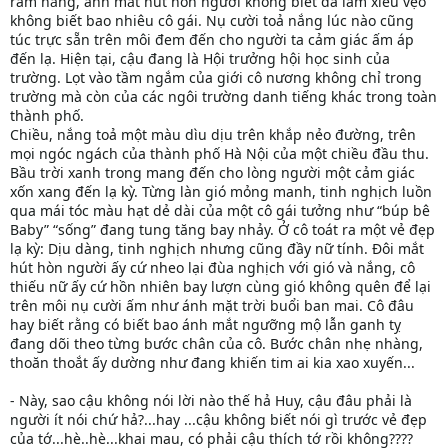
rám nắng, ánh mắt hút hồn người không biết đã làm xiêu vẹo
không biết bao nhiêu cô gái. Nụ cười toả nắng lúc nào cũng
túc trực sẵn trên môi đem đến cho người ta cảm giác ấm áp
đến lạ. Hiện tại, cậu đang là Hội trưởng hội học sinh của
trường. Lọt vào tầm ngắm của giới cô nương không chỉ trong
trường mà còn của các ngôi trường danh tiếng khác trong toàn
thành phố.
Chiều, nắng toả một màu dìu dịu trên khắp nẻo đường, trên
mọi ngóc ngách của thành phố Hà Nội của một chiều đầu thu.
Bầu trời xanh trong mang đến cho lòng người một cảm giác
xốn xang đến lạ kỳ. Từng làn gió mỏng manh, tinh nghịch luồn
qua mái tóc màu hạt dẻ dài của một cô gái tưởng như “búp bê
Baby” “sống” đang tung tăng bay nhảy. Ở cô toát ra một vẻ đẹp
lạ kỳ: Dịu dàng, tinh nghịch nhưng cũng đầy nữ tính. Đôi mắt
hút hòn người ấy cứ nheo lại đùa nghịch với gió và nắng, cô
thiếu nữ ấy cứ hồn nhiên bay lượn cùng gió không quên để lại
trên môi nụ cười ấm như ánh mặt trời buổi ban mai. Cô đâu
hay biết rằng có biết bao ánh mắt ngưỡng mộ lẫn ganh tỵ
đang dõi theo từng bước chân của cô. Bước chân nhẹ nhàng,
thoăn thoắt ấy dường như đang khiến tim ai kia xao xuyến...
- Này, sao cậu không nói lời nào thế hả Huy, cậu đâu phải là
người ít nói chứ hả?...hay ...cậu không biết nói gì trước vẻ đẹp
của tớ...hè..hè...khai mau, có phải cậu thích tớ rồi không????