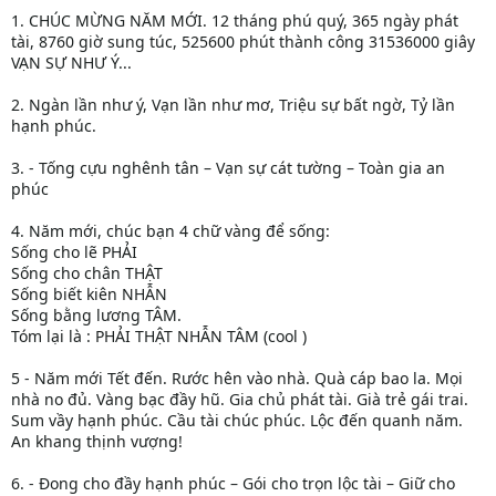
1. CHÚC MỪNG NĂM MỚI. 12 tháng phú quý, 365 ngày phát
tài, 8760 giờ sung túc, 525600 phút thành công 31536000 giây
VẠN SỰ NHƯ Ý...
2. Ngàn lần như ý, Vạn lần như mơ, Triệu sự bất ngờ, Tỷ lần
hạnh phúc.
3. - Tống cựu nghênh tân – Vạn sự cát tường – Toàn gia an
phúc
4. Năm mới, chúc bạn 4 chữ vàng để sống:
Sống cho lẽ PHẢI
Sống cho chân THẬT
Sống biết kiên NHẪN
Sống bằng lương TÂM.
Tóm lại là : PHẢI THẬT NHẪN TÂM (cool )
5 - Năm mới Tết đến. Rước hên vào nhà. Quà cáp bao la. Mọi
nhà no đủ. Vàng bạc đầy hũ. Gia chủ phát tài. Già trẻ gái trai.
Sum vầy hạnh phúc. Cầu tài chúc phúc. Lộc đến quanh năm.
An khang thịnh vượng!
6. - Đong cho đầy hạnh phúc – Gói cho trọn lộc tài – Giữ cho