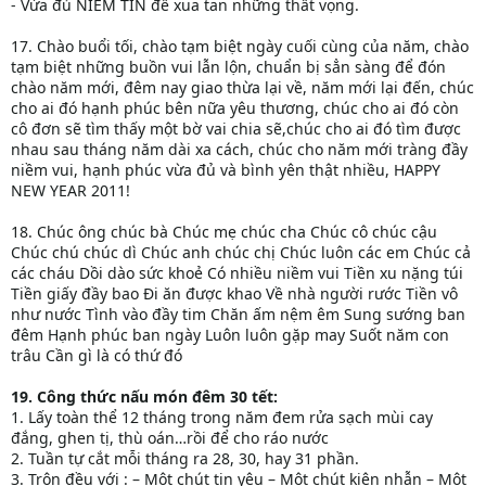
- Vừa đủ NIỀM TIN để xua tan những thất vọng.
17. Chào buổi tối, chào tạm biệt ngày cuối cùng của năm, chào
tạm biệt những buồn vui lẫn lộn, chuẩn bị sẳn sàng để đón
chào năm mới, đêm nay giao thừa lại về, năm mới lại đến, chúc
cho ai đó hạnh phúc bên nữa yêu thương, chúc cho ai đó còn
cô đơn sẽ tìm thấy một bờ vai chia sẽ,chúc cho ai đó tìm được
nhau sau tháng năm dài xa cách, chúc cho năm mới tràng đầy
niềm vui, hạnh phúc vừa đủ và bình yên thật nhiều, HAPPY
NEW YEAR 2011!
18. Chúc ông chúc bà Chúc mẹ chúc cha Chúc cô chúc cậu
Chúc chú chúc dì Chúc anh chúc chị Chúc luôn các em Chúc cả
các cháu Dồi dào sức khoẻ Có nhiều niềm vui Tiền xu nặng túi
Tiền giấy đầy bao Đi ăn được khao Về nhà người rước Tiền vô
như nước Tình vào đầy tim Chăn ấm nệm êm Sung sướng ban
đêm Hạnh phúc ban ngày Luôn luôn gặp may Suốt năm con
trâu Cần gì là có thứ đó
19. Công thức nấu món đêm 30 tết:
1. Lấy toàn thể 12 tháng trong năm đem rửa sạch mùi cay
đắng, ghen tị, thù oán…rồi để cho ráo nước
2. Tuần tự cắt mỗi tháng ra 28, 30, hay 31 phần.
3. Trộn đều với : – Một chút tin yêu – Một chút kiên nhẫn – Một