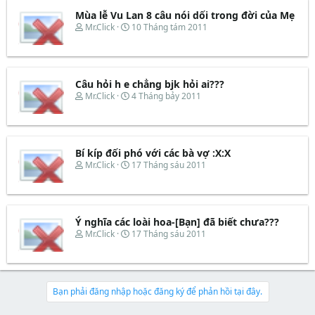
t
a
b
e
d
ắ
Mùa lễ Vu Lan 8 câu nói dối trong đời của Mẹ
r
s
t
T
N
Mr.Click
10 Tháng tám 2011
t
đ
h
g
a
ầ
r
à
r
u
e
y
t
a
b
e
d
ắ
Câu hỏi h e chẳng bjk hỏi ai???
r
s
t
T
N
Mr.Click
4 Tháng bảy 2011
t
đ
h
g
a
ầ
r
à
r
u
e
y
t
a
b
e
d
ắ
Bí kíp đối phó với các bà vợ :X:X
r
s
t
T
N
Mr.Click
17 Tháng sáu 2011
t
đ
h
g
a
ầ
r
à
r
u
e
y
t
a
b
e
d
ắ
Ý nghĩa các loài hoa-[Bạn] đã biết chưa???
r
s
t
T
N
Mr.Click
17 Tháng sáu 2011
t
đ
h
g
a
ầ
r
à
r
u
e
y
t
a
b
e
d
ắ
Bạn phải đăng nhập hoặc đăng ký để phản hồi tại đây.
r
s
t
t
đ