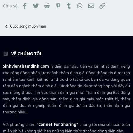
a
ầ
Facebook
Twitter
Reddit
Pinterest
Tumblr
WhatsApp
Email
Link
Chia sẻ:
r
u
t
e
r
Cuộc sống muôn màu
VỀ CHÚNG TÔI
Sinhvienthamdinh.Com
là diễn đàn đầu tiên và lớn nhất dành riêng
cho cộng đồng nhân lực ngành
thẩm định giá
. Cổng thông tin được tạo
ra nhằm tạo kênh kết nối tri thức cho tất cả các bạn đã và đang quan
tâm đến ngành thẩm định giá. Các thông tin được tổng hợp với đầy đủ
các mảng thuộc lĩnh vực thẩm định giá như: Thẩm định giá Bất động
sản, thẩm định giá động sản, thẩm định giá máy móc thiết bị, thẩm
định giá doanh nghiệp, thẩm định giá dự án đầu tư, thẩm định giá
thương hiệu...
Với phương châm
"Connet For Sharing"
chúng tôi chia sẻ hoàn toàn
miễn phí và không giới hạn những kiến thức từ cộng đồng diễn đàn.