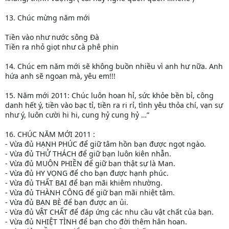
13. Chúc mừng năm mới
Tiền vào như nước sông Đà
Tiền ra nhỏ giọt như cà phê phin
14. Chúc em năm mới sẽ không buồn nhiều vì anh hư nữa. Anh
hứa anh sẽ ngoan mà, yêu em!!!
15. Năm mới 2011: Chúc luôn hoan hỉ, sức khỏe bền bỉ, công
danh hết ý, tiền vào bạc tỉ, tiền ra ri rỉ, tình yêu thỏa chí, vạn sự
như ý, luôn cười hi hi, cung hỷ cung hỷ …”
16. CHÚC NĂM MỚI 2011 :
- Vừa đủ HẠNH PHÚC để giữ tâm hồn bạn được ngọt ngào.
- Vừa đủ THỬ THÁCH để giữ bạn luôn kiên nhẫn.
- Vừa đủ MUỘN PHIỀN để giữ bạn thật sự là Man.
- Vừa đủ HY VỌNG để cho bạn được hạnh phúc.
- Vừa đủ THẤT BẠI để bạn mãi khiêm nhường.
- Vừa đủ THÀNH CÔNG để giữ bạn mãi nhiệt tâm.
- Vừa đủ BẠN BÈ để bạn được an ủi.
- Vừa đủ VẬT CHẤT để đáp ứng các nhu cầu vật chất của bạn.
- Vừa đủ NHIỆT TÌNH để bạn cho đời thêm hân hoan.