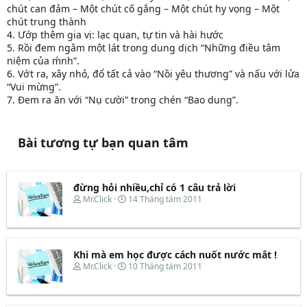
chút can đảm – Một chút cố gắng – Một chút hy vọng – Một
chút trung thành
4. Ướp thêm gia vị: lạc quan, tự tin và hài hước
5. Rồi đem ngâm một lát trong dung dịch “Những điều tâm
niệm của ḿnh”.
6. Vớt ra, xây nhỏ, đổ tất cả vào “Nồi yêu thương” và nấu với lửa
“Vui mừng”.
7. Đem ra ăn với “Nụ cười” trong chén “Bao dung”.
Bài tương tự bạn quan tâm
đừng hỏi nhiều,chỉ có 1 câu trả lời
T
N
Mr.Click
14 Tháng tám 2011
h
g
r
à
e
y
a
b
d
ắ
Khi mà em học được cách nuốt nước mắt !
s
t
T
N
Mr.Click
10 Tháng tám 2011
t
đ
h
g
a
ầ
r
à
r
u
e
y