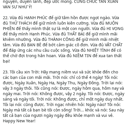
nguyện, duyên lành, đẹp ước mong. CUNG CHÚC TÂN XUÂN
VẠN SỰ NHƯ Ý!
22. Vừa đủ HẠNH PHÚC để giữ tâm hồn được ngọt ngào. Vừa
đủ THỬ THÁCH để giữ mình luôn kiên cường. Vừa đủ MUỘN
PHIỀN để thấy mình thật sự là một con người. Vừa đủ HI VỌNG
để thấy mình Hạnh Phúc. Vừa đủ THẤT BẠI để giữ mình mãi
khiêm nhường. Vừa đủ THÀNH CÔNG để giữ mình mãi nhiệt
tâm. Vừa đủ BẠN BÈ để bớt cảm giác cô đơn. Vừa đủ VẬT CHẤT
để đáp ứng các nhu cầu cuộc sống. Vừa đủ NHIỆT TÌNH để có
thể chờ đợi trong hân hoan. Vừa đủ NIỀM TIN để xua tan thất
bại!
23. Tôi cầu xin Trời: Hãy mang niềm vui và sức khỏe đến cho
các bạn của con mãi mãi. Trời nói: chỉ có thể 4 ngày! Tôi nói:
được, Ngày Xuân, Ngày Hạ, Ngày Thu, Ngày Đông. Trời lại nói:
vậy 3 ngày thôi. Tôi cũng nói: Được, ngày hôm qua, hôm nay và
ngày mai. Trời nói: Không được, vậy 2 ngày. Tôi nói: Được, ngày
sáng và ngày tối. Trời nói: Không được, chỉ một ngày duy nhất.
Tôi lại nói: cũng được. Trời ngạc nhiên hỏi: Ngày nào? Tôi nói:
Ngày mà tất cả bạn bè tôi còn sống! Trời... khóc và nói: Sau này
tất cả bạn của ngươi ngày ngày đều khỏe mạnh và vui vẻ.
Happy New Year!