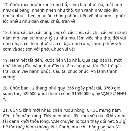
17. Chúc mọi người khoẻ như hổ, sống lâu như rùa, mắt tinh
như đại bàng, nhanh nhẹn như thỏ, tinh ranh như cáo, ăn
nhiều như... heo, mau ăn chóng nhớn, tiền vô như nước, phúc
lộc nhiều như đàn châu chấu tràn về.
18. Chúc các bà, các ông, các cô, các chú, các chị, các anh sang
năm mới vạn sự như ý, tỷ sự như mơ, làm việc như thơ, đời vui
như nhạc, coi tiền như rác, coi bạc như rơm, chung thủy với
cơm và sắc son với phở. Chúc vui vẻ!
19. Năm hết tết đến. Rước hên vào nhà. Quà cáp bao la, một
nhà không đủ. Vàng bạc đầy tủ. Gia chủ phát tài. Già trẻ gái
trai, sum vầy hạnh phúc. Cầu tài chúc phúc. An lành thịnh
vượng!
20. Chúc bạn 12 tháng phú quý, 365 ngày phát tài, 8760 giờ
sung túc, 525600 phút thành công 31536000 giây VẠN SỰ NHƯ
Ý.
21. CUNG kính mời nhau chén rượu nồng. CHÚC mừng năm
đến, tiễn năm xong. TÂN niên phúc lộc khơi vừa dạ. XUÂN mới
tài danh khởi thỏa lòng. VẠN chuyện lo toan thay đổi hết. SỰ gì
bế tắc thảy hanh thông. NHƯ anh, như chị, bằng bè bạn. Ý