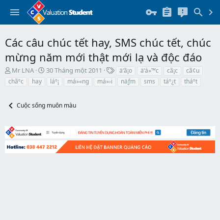
Các câu chúc tết hay, SMS chúc tết, chúc
mừng năm mới thật mới lạ và độc đáo
T
N
T
Mr LNA
30 Tháng một 2011
ä‘ã¡o
ä‘á»™c
cã¡c
cã¢u
h
g
h
chãºc
hay
láº¡
má»«ng
má»›i
näƒm
sms
táº¿t
tháº­t
r
à
ẻ
e
y
a
b
Cuộc sống muôn màu
d
ắ
s
t
t
đ
a
ầ
r
u
t
e
r