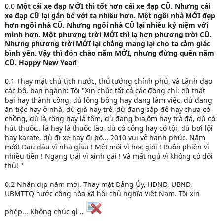
0.0
Một cái xe đạp MỚI thì tốt hơn cái xe đạp CŨ. Nhưng cái
xe đạp CŨ lại gắn bó với ta nhiều hơn. Một ngôi nhà MỚI đẹp
hơn ngôi nhà CŨ. Nhưng ngôi nhà CŨ lại nhiều kỷ niệm với
mình hơn. Một phương trời MỚI thì lạ hơn phương trời CŨ.
Nhưng phương trời MỚI lại chẳng mang lại cho ta cảm giác
bình yên. Vậy thì đón chào năm MỚI, nhưng đừng quên năm
CŨ. Happy New Year!
0.1 Thay mặt chủ tịch nước, thủ tướng chính phủ, và Lãnh đạo
các bộ, ban ngành: Tôi "Xin chúc tất cả các đồng chí: dù thất
bại hay thành công, dù lông bông hay đang làm việc, dù đang
ăn tiệc hay ở nhà, dù già hay trẻ, dù đang sắp đẻ hay chưa có
chồng, dù là rồng hay là tôm, dù đang bia ôm hay trà đá, dù có
hút thuốc.. lá hay là thuốc lào, dù có công hay có tội, dù bơi lội
hay karate, dù đi xe hay đi bộ... 2010 vui vẻ hạnh phúc. Năm
mới! Đau đầu vì nhà giàu ! Mệt mỏi vì học giỏi ! Buồn phiền vì
nhiều tiền ! Ngang trái vì xinh gái ! Và mất ngủ vì không có đối
thủ! "
0.2 Nhân dịp năm mới. Thay mặt Đảng Ủy, HĐND, UBND,
UBMTTQ nước cộng hòa xã hội chủ nghĩa Việt Nam. Tôi xin
phép... Không chúc gì ..