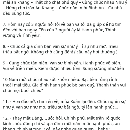
mãi an khang – Thắt cho chặt phú quý – Cùng chúc nhau Như ý
– Hứng cho tròn An Khang – Chúc năm mới Bình An – Cả nhà
đều Sung túc.
7. Hôm nay có 3 người hỏi tôi về bạn và tôi đã giúp để họ tìm
đến với bạn ngay. Tên của 3 người ấy là Hạnh phúc, Thịnh
vượng và Tình yêu”.
8. - Chúc cả gia đình bạn vạn sự như ý, Tỉ sự như mơ, Triệu
triệu bất ngờ, Không chờ cũng đến! ( câu này hơi thường )
9 - Cung chúc tân niên. Vạn sự bình yên. Hạnh phúc vô biên.
Vui vẻ triền miên. Kiếm được nhiều tiền. Sung sướng như tiên
10 Năm mới chúc nhau sức khỏe nhiều. Bạc tiền rủng rỉnh
thoải mái tiêu. Gia đình hạnh phúc bè bạn quý. Thanh thản vui
chơi mọi buổi chiều”
11. - Hoa đào nở, chim én về, mùa Xuân lại đến. Chúc nghìn sự
như ý, vạn sự như mơ, triệu sự bất ngờ, tỷ lần hạnh phúc…
12. - Thay mặt Đảng, Quốc hội, Chính phủ, Mặt trận Tổ quốc
kính chúc đồng chí và gia đình một năm mới hạnh phúc, an
khang, thịnh vượng! ( cái này nghe quen quen …hehe )