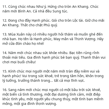
11. Cùng chúc nhau Như ý. Hứng cho tròn An Khang. Chúc
năm mới Bình An. Cả nhà đều Sung túc.
12. Đong cho đầy Hạnh phúc. Gói cho tròn Lộc tài. Giữ cho mãi
An Khang. Thắt cho chặt Phú quý.
13. Mùa Xuân này có nhiều người hỏi thăm và muốn ghé đến
nhà bạn. Họ tên là Hạnh phúc, May mắn và Thịnh Vượng. Hãy
mở cửa đón chào họ nhé!
14. Năm mới chúc nhau sức khỏe nhiều. Bạc tiền rủng rỉnh
thoải mái tiêu. Gia đình hạnh phúc bè bạn quý. Thanh thản vui
chơi mọi buổi chiều!
15. Kính chúc mọi người một năm mới tràn đầy niềm vui và
hạnh phúc! Vui trong sức khoẻ, trẻ trong tâm hồn, khôn trong
lý tưởng, trưởng thành trong... tất cả mọi lĩnh vực.
16. Sang năm mới chúc mọi người có một bầu trời sức khoẻ,
một biển cả tình thương, một đại dương tình cảm, một điệp
khúc tình yêu, một người yêu chung thủy, một tình bạn mênh
mông, một gia đình thịnh vượng.