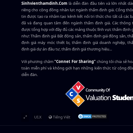
Sinhvienthamdinh.Com
là diễn đàn đầu tiên và lớn nhất d
riêng cho cộng đồng nhân lực ngành
thẩm định giá
. Cổng th
tin được tạo ra nhằm tạo kênh kết nối tri thức cho tất cả các 
đã và đang quan tâm đến ngành thẩm định giá. Các thông t
được tổng hợp với đầy đủ các mảng thuộc lĩnh vực thẩm định 
như: Thẩm định giá Bất động sản, thẩm định giá động sản, t
định giá máy móc thiết bị, thẩm định giá doanh nghiệp, t
định giá dự án đầu tư, thẩm định giá thương hiệu...
Với phương châm
"Connet For Sharing"
chúng tôi chia sẻ h
toàn miễn phí và không giới hạn những kiến thức từ cộng đ
diễn đàn.
UI.X
Tiếng Việt