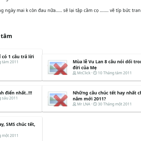
ọng ngày mai k còn đau nữa..... sẽ lại tập cầm cọ ....... vẽ típ bức tra
 tâm
có 1 câu trả lời
Mùa lễ Vu Lan 8 câu nói dối tr
g tám 2011
đời của Mẹ
T
N
Mr.Click
10 Tháng tám 2011
h
g
r
à
e
y
h điển nhất..!!!
Những câu chúc tết hay nhất c
a
b
d
ắ
g sáu 2011
năm mới 2011?
s
t
T
N
Mr LNA
30 Tháng một 2011
t
đ
h
g
a
ầ
r
à
r
u
e
y
t
ay, SMS chúc tết,
a
b
e
d
ắ
r
s
t
g một 2011
t
đ