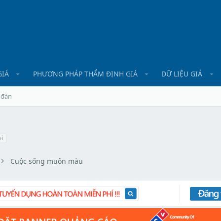
GIÁ
PHƯƠNG PHÁP THẨM ĐỊNH GIÁ
DỮ LIỆU GIÁ
 đàn
i
Cuộc sống muôn màu