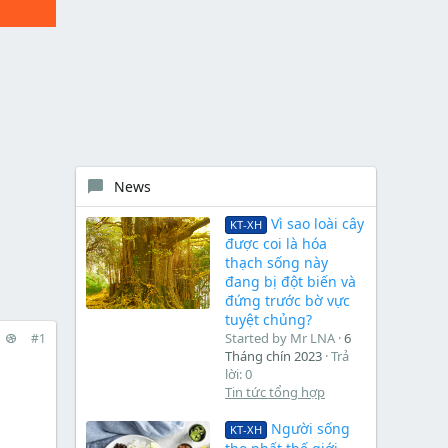
News
Vì sao loài cây
KT-XH
được coi là hóa
thạch sống này
đang bị đột biến và
đứng trước bờ vực
tuyệt chủng?
Started by Mr LNA
6
#1
Tháng chín 2023
Trả
lời: 0
Tin tức tổng hợp
Người sống
KT-XH