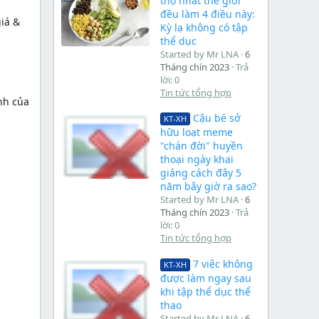
thọ nhất thế giới
đều làm 4 điều này:
giá &
Kỳ lạ không có tập
thể dục
Started by Mr LNA
6
Tháng chín 2023
Trả
lời: 0
Tin tức tổng hợp
ính của
Cậu bé sở
KT-XH
hữu loạt meme
"chán đời" huyền
thoại ngày khai
giảng cách đây 5
năm bây giờ ra sao?
Started by Mr LNA
6
Tháng chín 2023
Trả
lời: 0
Tin tức tổng hợp
7 việc không
KT-XH
được làm ngay sau
khi tập thể dục thể
thao
Started by Mr LNA
6