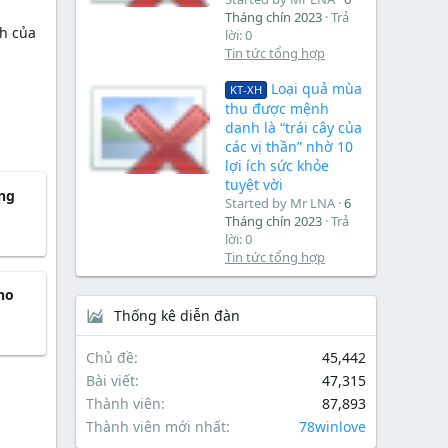
Tháng chín 2023
Trả
nh của
lời: 0
Tin tức tổng hợp
Loại quả mùa
KT-XH
thu được mệnh
danh là “trái cây của
các vị thần” nhờ 10
lợi ích sức khỏe
tuyệt vời
ong
Started by Mr LNA
6
Tháng chín 2023
Trả
lời: 0
Tin tức tổng hợp
ho
Thống kê diễn đàn
Chủ đề
45,442
Bài viết
47,315
Thành viên
87,893
Thành viên mới nhất
78winlove