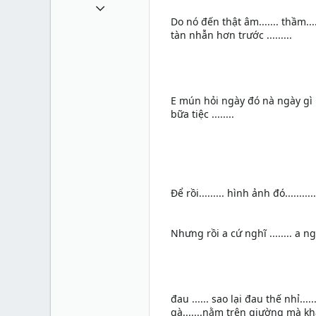
11 Tháng sáu 2011
Do nó đến thật âm....... thầm..
993
tàn nhẫn hơn trước .........
0
0
36
E mún hỏi ngày đó nà ngày gì ...
sites.google.com
bữa tiệc ........
Để rồi......... hình ảnh đó.........
Nhưng rồi a cứ nghĩ ........ a nghĩ
đau ...... sao lại đau thế nhỉ..
gà.......nằm trên giường mà khá