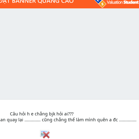
Câu hỏi h e chẳng bjk hỏi ai???​
 quay lại ............. cũng chẳng thể làm mình quên a đc ..............