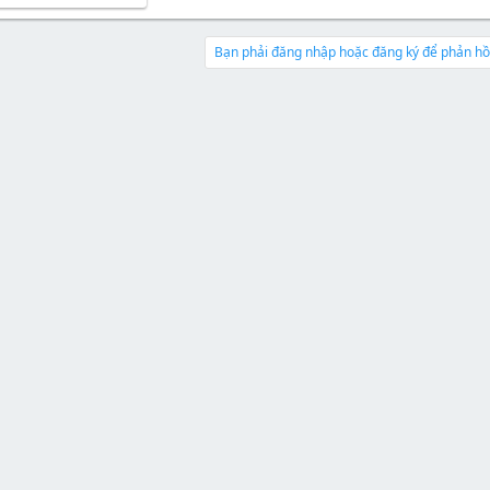
a
ầ
r
u
t
Bạn phải đăng nhập hoặc đăng ký để phản hồi
e
r