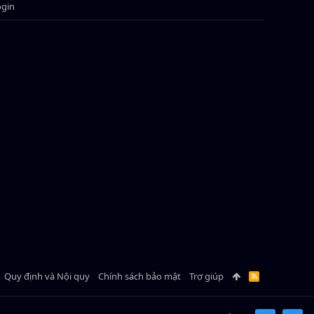
ogin
Quy định và Nội quy
Chính sách bảo mật
Trợ giúp
R
S
S