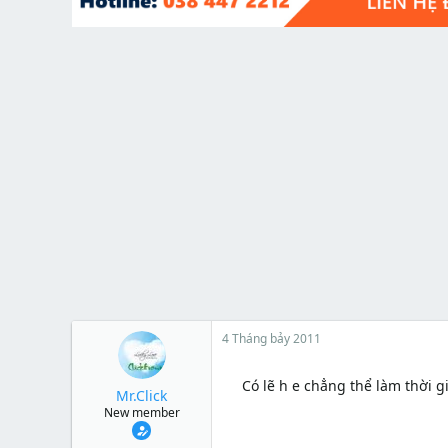
t
e
r
4 Tháng bảy 2011
Có lẽ h e chẳng thể làm thời gian
Mr.Click
New member