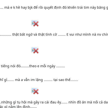
..... mà e k hề hay bjk để rồi quyết định đó khiến trái tim này băng 
......... thật bất ngờ và thật tình cờ ........ E vui như mình nà nv ch
.. tiếng nói đó.........theo e mỗi ngày .........
 gì....... mà a vẫn im lặng ......... tại sao thế........
.....những gì tụ hội mà gây ra cái đau êy....... nhìn đồ ăn mà nổi cả da
c gì nằm lên đinh.......