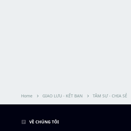
Home
GIAO LƯU - KẾT BẠN
TÂM SỰ - CHIA SẺ
VỀ CHÚNG TÔI