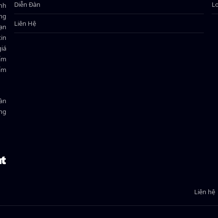
Diễn Đàn
L
ành
ông
Liên Hệ
bạn
in
giá
hẩm
hẩm
oàn
ồng
Liên hệ