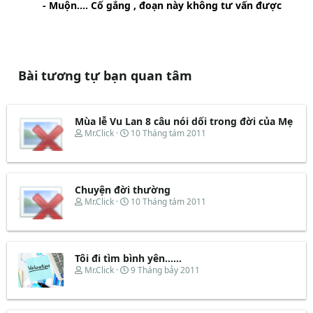
- Muộn.... Cố gắng , đoạn này không tư vấn được
Bài tương tự bạn quan tâm
Mùa lễ Vu Lan 8 câu nói dối trong đời của Mẹ
T
N
Mr.Click
10 Tháng tám 2011
h
g
r
à
e
y
a
b
d
ắ
Chuyện đời thường
s
t
T
N
Mr.Click
10 Tháng tám 2011
t
đ
h
g
a
ầ
r
à
r
u
e
y
t
a
b
e
d
ắ
Tôi đi tìm bình yên......
r
s
t
T
N
Mr.Click
9 Tháng bảy 2011
t
đ
h
g
a
ầ
r
à
r
u
e
y
t