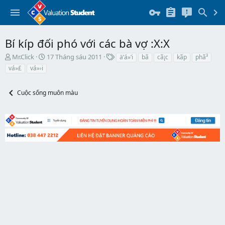
Bí kíp đối phó với các bà vợ :X:X
T
N
T
Mr.Click
17 Tháng sáu 2011
ä‘á»‘i
bã­
cã¡c
kã­p
phã³
h
g
h
vá»£
vá»›i
r
à
ẻ
e
y
a
b
Cuộc sống muôn màu
d
ắ
s
t
t
đ
a
ầ
r
u
t
e
r