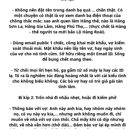
- Không nên đặt tên trong danh bạ quá ... chân thật. Có
một chuyện có thật là vợ xem danh bạ điện thoại của
chồng thắc mắc: sao anh quen lắm Hằng thế, nào là Hằng
Sơn La, Hằng Gia Lâm, Hằng Phú Thọ,... (thực chất là Hàng
- thế người ta mới bảo Lộ Hàng Roài).
- Dùng email public 1 chiếc, công khai mật khẩu, vợ kiểm
soát thoải mái. Mật khẩu nên lấy tên vợ, hay ngày sinh
của vợ cho nó tình củm. Sở hữu riêng một Email ID. Sống
để bụng chết mang theo.
- Từ chối mọi lời hẹn hò, gạ gẫm từ số máy lạ hay các ID
lạ. Tỏ ra là nghiêm túc đàng hoàng nhất là với cái kiểu tình
cho không biếu không. Các bà vợ hay có trò giả gái tán
tỉnh lắm.
Bí kíp 2: Trốn nhà đi nhậu nhẹt, hoặc đi kiếm phở
- Thông báo với vợ: Anh này anh kia, hay nhóm này nhóm
nọ, có vụ này vụ kia,... nhưng anh không muốn đi, chỉ
muốn về nhà với vợ con thôi. Chả mấy khi có dịp nhưng
thôi, về nhà vẫn hơn (thở dài)... Đảm bảo vợ lại ép mình đi