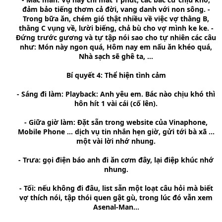
đảm bảo tiếng thơm cả đời, vang danh với non sông. -
Trong bữa ăn, chém gió thật nhiều về việc vợ thằng B,
thằng C vụng về, lười biếng, chả bù cho vợ mình ke ke. -
Đứng trước gương và tự tập nói sao cho tự nhiên các câu
như: Món này ngon quá, Hôm nay em nấu ăn khéo quá,
Nhà sạch sẽ ghê ta, ...
Bí quyết 4: Thể hiện tình cảm
- Sáng đi làm: Playback: Anh yêu em. Bác nào chịu khó thì
hôn hít 1 vài cái (cố lên).
- Giữa giờ làm: Đặt sẵn trong website của Vinaphone,
Mobile Phone ... dịch vụ tin nhắn hẹn giờ, gửi tới bà xã ...
một vài lời nhớ nhung.
- Trưa: gọi điện báo anh đi ăn cơm đây, lại điệp khúc nhớ
nhung.
- Tối: nếu không đi đâu, list sẵn một loạt câu hỏi mà biết
vợ thích nói, tập thói quen gật gù, trong lúc đó vẫn xem
Asenal-Man...