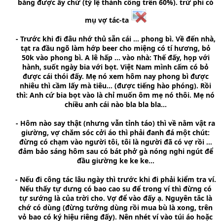
bằng được ấy chứ (tỷ lệ thành công trên 60%). trừ phi có
mụ vợ tác-ta
- Trước khi đi đâu nhớ thủ sẵn cái ... phong bì. Về đến nhà,
tạt ra đầu ngõ làm hớp beer cho miệng có tí hương, bỏ
50k vào phong bì. A lê hấp ... vào nhà: Thế đấy, họp với
hành, suốt ngày bia với bọt. Việt Nam mình cấm có bỏ
được cái thói đấy. Mẹ nó xem hôm nay phong bì được
nhiêu thì cầm lấy mà tiêu... (được tiếng hào phóng). Rồi
thì: Anh cứ bia bọt vào là chỉ muốn ôm mẹ nó thôi. Mẹ nó
chiều anh cái nào bla bla bla...
- Hôm nào say thật (nhưng vẫn tỉnh táo) thì về nằm vật ra
giường, vợ chăm sóc cởi áo thì phải đanh đá một chút:
đừng có chạm vào người tôi, tôi là người đã có vợ rồi ...
đảm bảo sáng hôm sau có bát phở gà nóng nghi ngút để
đầu giường ke ke ke...
- Nếu đi công tác lâu ngày thì trước khi đi phải kiểm tra ví.
Nếu thấy tự dưng có bao cao su để trong ví thì đừng có
tự sướng là của trời cho. Vợ để vào đấy ạ. Nguyên tắc là
chớ có dùng (đừng tưởng dùng rồi mua bù là xong, trên
vỏ bao có ký hiệu riêng đấy). Nên nhét ví vào túi áo hoặc