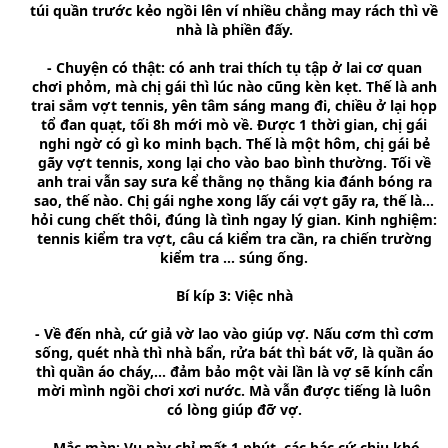
túi quần trước kẻo ngồi lên ví nhiều chẳng may rách thì về
nhà là phiền đấy.
- Chuyện có thật: có anh trai thích tụ tập ở lai cơ quan
chơi phỏm, mà chị gái thì lúc nào cũng kèn kẹt. Thế là anh
trai sắm vợt tennis, yên tâm sáng mang đi, chiều ở lại họp
tổ đan quạt, tối 8h mới mò về. Được 1 thời gian, chị gái
nghi ngờ có gì ko minh bạch. Thế là một hôm, chị gái bẻ
gãy vợt tennis, xong lại cho vào bao bình thường. Tối về
anh trai vẫn say sưa kể thằng nọ thằng kia đánh bóng ra
sao, thế nào. Chị gái nghe xong lấy cái vợt gãy ra, thế là...
hỏi cung chết thôi, đúng là tình ngay lý gian. Kinh nghiệm:
tennis kiểm tra vợt, câu cá kiểm tra cần, ra chiến trường
kiểm tra ... súng ống.
Bí kíp 3: Việc nhà
- Về đến nhà, cứ giả vờ lao vào giúp vợ. Nấu cơm thì cơm
sống, quét nhà thì nhà bẩn, rửa bát thì bát vỡ, là quần áo
thì quần áo cháy,... đảm bảo một vài lần là vợ sẽ kính cẩn
mời mình ngồi chơi xơi nước. Mà vẫn được tiếng là luôn
có lòng giúp đỡ vợ.
- Mắc màn: Vụ này chỉ mất 1 phút, các bác cứ chịu khó,