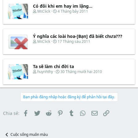
a
b
e
d
ắ
Có đôi khi em hay im lặng...
r
s
t
T
N
Mr.Click
4 Tháng bảy 2011
t
đ
h
g
a
ầ
r
à
r
u
e
y
t
a
b
e
d
ắ
Ý nghĩa các loài hoa-[Bạn] đã biết chưa???
r
s
t
T
N
Mr.Click
17 Tháng sáu 2011
t
đ
h
g
a
ầ
r
à
r
u
e
y
t
a
b
e
d
ắ
Ta sẽ làm chi đời ta
r
s
t
T
N
huynhthy
30 Tháng mười hai 2010
t
đ
h
g
a
ầ
r
à
r
u
e
y
t
a
b
e
d
ắ
Bạn phải đăng nhập hoặc đăng ký để phản hồi tại đây.
r
s
t
t
đ
a
ầ
Facebook
Twitter
Reddit
Pinterest
Tumblr
WhatsApp
Email
Link
Chia sẻ:
r
u
t
e
r
Cuộc sống muôn màu