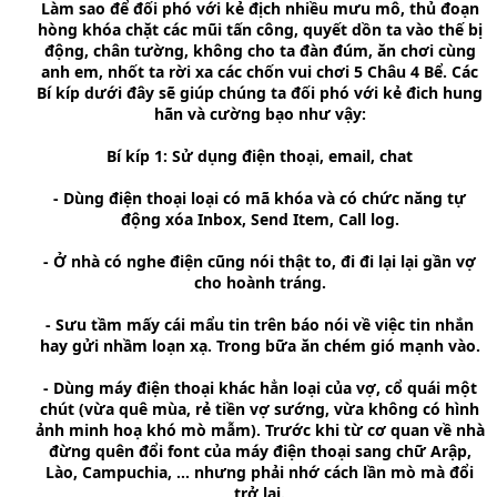
Làm sao để đối phó với kẻ địch nhiều mưu mô, thủ đoạn
hòng khóa chặt các mũi tấn công, quyết dồn ta vào thế bị
động, chân tường, không cho ta đàn đúm, ăn chơi cùng
anh em, nhốt ta rời xa các chốn vui chơi 5 Châu 4 Bể. Các
Bí kíp dưới đây sẽ giúp chúng ta đối phó với kẻ đich hung
hãn và cường bạo như vậy:
Bí kíp 1: Sử dụng điện thoại, email, chat
- Dùng điện thoại loại có mã khóa và có chức năng tự
động xóa Inbox, Send Item, Call log.
- Ở nhà có nghe điện cũng nói thật to, đi đi lại lại gần vợ
cho hoành tráng.
- Sưu tầm mấy cái mẩu tin trên báo nói về việc tin nhắn
hay gửi nhầm loạn xạ. Trong bữa ăn chém gió mạnh vào.
- Dùng máy điện thoại khác hẳn loại của vợ, cổ quái một
chút (vừa quê mùa, rẻ tiền vợ sướng, vừa không có hình
ảnh minh hoạ khó mò mẫm). Trước khi từ cơ quan về nhà
đừng quên đổi font của máy điện thoại sang chữ Arập,
Lào, Campuchia, ... nhưng phải nhớ cách lần mò mà đổi
trở lại.