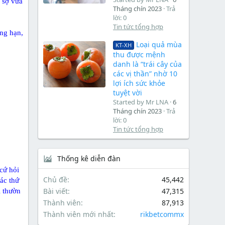
a sợ vừa
Tháng chín 2023
Trả
lời: 0
Tin tức tổng hợp
ng hạn,
Loại quả mùa
KT-XH
thu được mệnh
danh là “trái cây của
các vị thần” nhờ 10
lợi ích sức khỏe
tuyệt vời
Started by Mr LNA
6
Tháng chín 2023
Trả
lời: 0
Tin tức tổng hợp
Thống kê diễn đàn
cứ hỏi
Chủ đề
45,442
các thứ
Bài viết
47,315
i thườn
Thành viên
87,913
Thành viên mới nhất
rikbetcommx