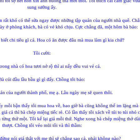
hi tôi sợ hết hồn xin anh buông tha mới thôi. Tôi thích cái cảm giác vừ
sung sướng ấy.
n rất khó có thể sửa ngay được những tập quán của người nhà quê. Chẳ
bày ở phòng khách, bà có vẻ khó chịu. Cực chẳng đã, một hôm bà bảo:
 biết chi tiêu gì cả. Hoa có ăn được đâu mà mua làm gì kia chứ?
Tôi cười:
trong nhà có hoa tươi nở rộ thì ai nấy đều vui vẻ cả.
Bà cúi đầu lầu bầu gì gì đấy. Chồng tôi bảo:
uán của người thành phố, mẹ ạ. Lâu ngày mẹ sẽ quen thôi.
y mỗi bận thấy tôi mua hoa về, bao giờ bà cũng không thể im lặng mà 
 giá cả thì bà chép miệng tiếc rẻ. Có lần thấy tôi xách về túi to túi nhỏ 
 từng thứ một. Tôi kể lại giá mỗi thứ. Nghe xong bà chép miệng thở dà
thượt. Chồng tôi véo mũi tôi và thì thầm:
đừng nói giá thật với mẹ thì sẽ chẳng sao cả, phải không nào?