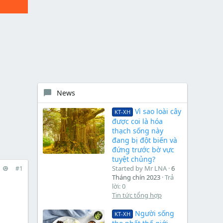
News
Vì sao loài cây
KT-XH
được coi là hóa
thạch sống này
đang bị đột biến và
đứng trước bờ vực
tuyệt chủng?
Started by Mr LNA
6
#1
Tháng chín 2023
Trả
lời: 0
Tin tức tổng hợp
Người sống
KT-XH