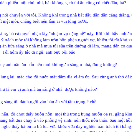
iên phiến một chút nhỉ, bát không sạch thì ăn cũng có chết đâu, hả?
ng nói chuyện với tôi. Không khí trong nhà bắt đầu dần dần căng thẳng
ất mệt mỏi, chẳng biết nên làm ai vui lòng trước.
áng, bà cả quyết nhận lấy "nhiệm vụ nặng nề" này. Rồi khi thấy anh ă
i ý trách móc tôi không làm tròn bổn phận người vợ, khiến tôi rất khó x
ng ăn bữa sáng ở nhà mà mua túi sữa trên đường đi làm, mang đến cơ qu
Tối hôm ấy lúc đi ngủ, anh bực bội bảo:
 mẹ anh nấu ăn bẩn nên mới không ăn sáng ở nhà, đúng không?
lưng lại, mặc cho tôi nước mắt đầm đìa vì ấm ức. Sau cùng anh thở dài:
như là em vì anh mà ăn sáng ở nhà, được không nào?
ng sáng tôi đành ngồi vào bàn ăn với tâm trạng ê chề.
nấu, tôi chợt thấy buồn nôn, mọi thứ trong bụng muốn oẹ ra, gắng kìm
uăng bát đũa chạy ù vào phòng vệ sinh, nôn thốc nôn tháo. Sau một hồi
thì nghe thấy bà bù lu bù loa vừa khóc vừa đay nghiến oán trách tôi bằn