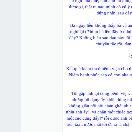
từ ngữ nhà quê, còn anh thì đứng
được gì, thật ra nào mình có cố ý
đứng nhìn, sau đấy 
Ba ngày liền không thấy bà và an
nghĩ lại từ hôm bà lên đây ở mìn
đây? Không hiểu sao dạo này tôi 
chuyện rắc rối, tâm
-
Kết quả kiểm tra ở bệnh viện cho t
Niềm hạnh phúc sắp có con pha tr
Tôi gặp anh tại cổng bệnh viện.
nhưng bộ dạng ấy khiến lòng tôi 
không giấu nổi nỗi chán ghét như 
nhìn anh ấy", và chặn một chiếc tax
một cục cưng đây!" rồi được anh b
trên taxi, nước mắt tôi ứa ra lã chã