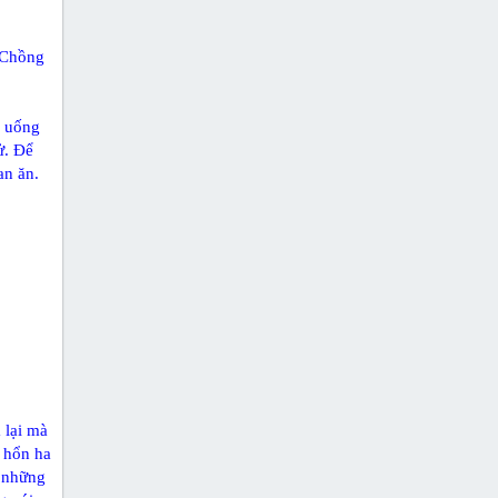
. Chồng
n uống
ử. Ðể
an ăn.
 lại mà
 hổn ha
g những