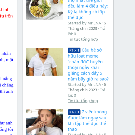
thọ nhất thế giới
đều làm 4 điều này:
chính
Kỳ lạ không có tập
ữa trên
thể dục
Started by Mr LNA
6
Tháng chín 2023
Trả
lời: 0
Tin tức tổng hợp
Cậu bé sở
KT-XH
n nhàn
hữu loạt meme
nh, một
"chán đời" huyền
thoại ngày khai
giảng cách đây 5
năm bây giờ ra sao?
i nắng
Started by Mr LNA
6
i chẳng
Tháng chín 2023
Trả
thì anh
lời: 0
Tin tức tổng hợp
7 việc không
KT-XH
được làm ngay sau
khi tập thể dục thể
như anh
thao
ổng tôi
Started by Mr LNA
6