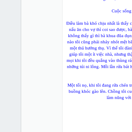
Cuộc sống 
Ðiều làm bà khó chịu nhất là thấy
nấu ăn cho vợ thì coi sao được, b
không thấy gì thì bà khua đũa đụ
nào tôi cũng phải nhảy nhót mệt b
một thú hưởng thụ. Vì thế tôi đà
giúp tôi một ít việc nhà, nhưng th
mọi khi tôi đều quẳng vào thùng rá
những túi ni lông. Mỗi lần rửa bát h
Một tối nọ, khi tôi đang rửa chén t
buồng khóc gào lên. Chồng tôi cuố
làm nũng với 