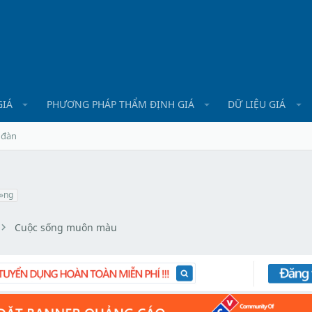
GIÁ
PHƯƠNG PHÁP THẨM ĐỊNH GIÁ
DỮ LIỆU GIÁ
 đàn
»ng
Cuộc sống muôn màu