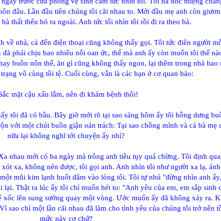
 ngay trước cửa phòng vệ sinh căm tức nhìn tôi. Tôi há hốc miệng chẳn
 nôn đâu. Lần đầu tiên chúng tôi cãi nhau to. Mới đầu mẹ anh còn giươ
bà thất thểu bỏ ra ngoài. Anh tức tối nhìn tôi rồi đi ra theo bà.
h về nhà, cả đến điện thoại cũng không thấy gọi. Tôi tức điên người mỗ
h đã phải chịu bao nhiêu nỗi oan ức, thế mà anh ấy còn muốn tôi thế nà
hay buồn nôn thế, ăn gì cũng không thấy ngon, lại thêm trong nhà bao
 trạng vô cùng tồi tệ. Cuối cùng, vẫn là các bạn ở cơ quan bảo:
 Sắc mặt cậu xấu lắm, nên đi khám bệnh thôi!
hấy tôi đã có bầu. Bây giờ mới rõ tại sao sáng hôm ấy tôi bỗng dưng bu
ộn với một chút buồn giận oán trách: Tại sao chồng mình và cả bà mẹ
nữa lại không nghĩ tới chuyện ấy nhỉ?
 Xa nhau mới có ba ngày mà trông anh tiều tụy quá chừng. Tôi định qua
xót xa, không nén được, tôi gọi anh. Anh nhìn tôi như người xa lạ, ánh
một mũi kim lạnh buốt đâm vào lòng tôi. Tôi tự nhủ "đừng nhìn anh ấy
i lại. Thật ra lúc ấy tôi chỉ muốn hét to: "Anh yêu của em, em sắp sinh
ế xốc lên sung sướng quay một vòng. Ước muốn ấy đã không xảy ra. K
. Vì sao chỉ một lần cãi nhau đã làm cho tình yêu của chúng tôi trở nên tồi
mức này cơ chứ?