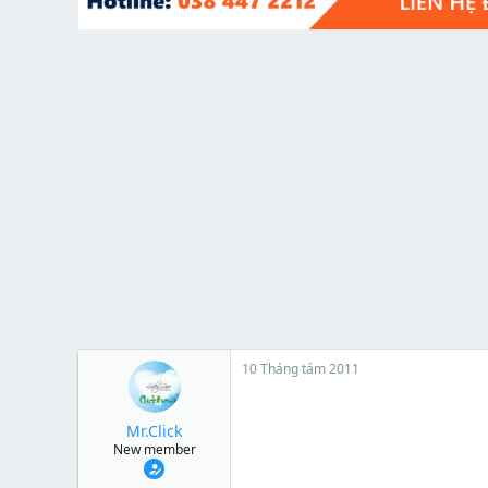
t
e
r
10 Tháng tám 2011
Mr.Click
New member