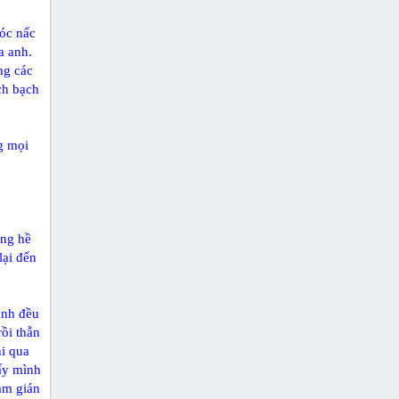
hóc nấc
a anh.
ng các
ách bạch
g mọi
ông hề
lại đến
anh đều
rồi thẫn
hi qua
 ấy mình
ạm gián