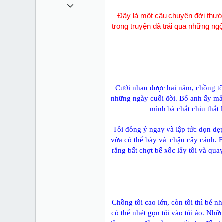
11 Tháng sáu 2011
Ðây là một câu chuyện đời thườ
993
trong truyện đã trải qua những ng
0
0
36
sites.google.com
Cưới nhau được hai năm, chồng tô
những ngày cuối đời. Bố anh ấy mấ
mình bà chắt chiu thắt
Tôi đồng ý ngay và lập tức dọn d
vừa có thể bày vài chậu cây cảnh.
rằng bất chợt bế xốc lấy tôi và qu
Chồng tôi cao lớn, còn tôi thì bé 
có thể nhét gọn tôi vào túi áo. Nh