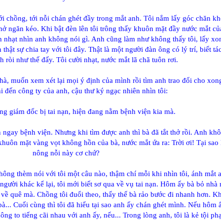
ới chồng, tới nỗi chán ghét đầy trong mắt anh. Tôi nắm lấy góc chăn k
mở ngăn kéo. Khi bật đèn lên tôi trông thấy khuôn mặt đầy nước mắt củ
ạnh nhạt nhìn anh không nói gì. Anh cũng làm như không thấy tôi, lấy xo
 thật sự chia tay với tôi đây. Thật là một người đàn ông có lý trí, biết t
ch ròi như thế đấy. Tôi cười nhạt, nước mắt lã chã tuôn rơi.
à, muốn xem xét lại mọi ý định của mình rồi tìm anh trao đổi cho xon
 đến công ty của anh, cậu thư ký ngạc nhiên nhìn tôi:
ổng giám đốc bị tai nạn, hiện đang nằm bệnh viện kia mà.
n ngay bệnh viện. Nhưng khi tìm được anh thì bà đã tắt thở rồi. Anh kh
 khuôn mặt vàng vọt không hồn của bà, nước mắt ứa ra: Trời ơi! Tại sao 
nông nỗi này cơ chứ?
ông thèm nói với tôi một câu nào, thậm chí mỗi khi nhìn tôi, ánh mắt 
người khác kể lại, tôi mới biết sơ qua về vụ tai nạn. Hôm ấy bà bỏ nhà 
 về quê mà. Chồng tôi đuổi theo, thấy thế bà rảo bước đi nhanh hơn. K
à... Cuối cùng thì tôi đã hiểu tại sao anh ấy chán ghét mình. Nếu hôm
 to tiếng cãi nhau với anh ấy, nếu... Trong lòng anh, tôi là kẻ tội ph