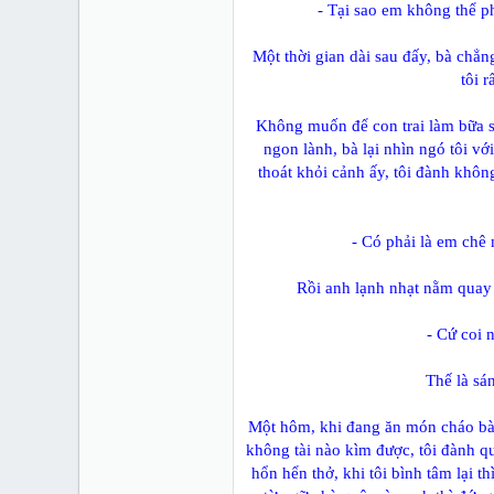
- Tại sao em không thể ph
Một thời gian dài sau đấy, bà chẳ
tôi r
Không muốn để con trai làm bữa s
ngon lành, bà lại nhìn ngó tôi vớ
thoát khỏi cảnh ấy, tôi đành khô
- Có phải là em chê
Rồi anh lạnh nhạt nằm quay 
- Cứ coi 
Thế là sá
Một hôm, khi đang ăn món cháo bà 
không tài nào kìm được, tôi đành q
hổn hển thở, khi tôi bình tâm lại 