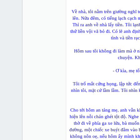
Về nhà, tôi nằm trên giường nghĩ t
lên. Nửa đêm, có tiếng lạch cạch 
Thì ra anh về nhà lấy tiền. Tôi l
thứ liền vội vã bỏ đi. Có lẽ anh định
tình và tiền rạ
Hôm sau tôi không đi làm mà ở nh
chuyện. Khi
- Ơ kìa, mẹ t
Tôi trố mắt cứng họng, lập tức đế
nhìn tôi, mặt cứ lầm lầm. Tôi nhìn
Cho tới hôm an táng mẹ, anh vẫn kh
hiện lên nỗi chán ghét tột độ. Nghe 
thờ đi về phía ga xe lửa, bà muốn
đường, một chiếc xe buýt đâm vào b
không nôn oẹ, nếu hôm ấy mình không