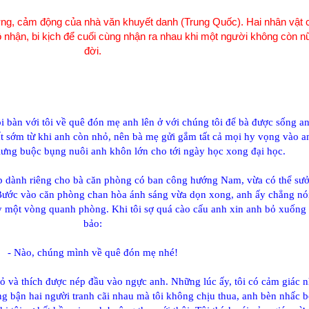
ng, cảm động của nhà văn khuyết danh (Trung Quốc). Hai nhân vật 
ộ nhận, bi kịch để cuối cùng nhận ra nhau khi một người không còn n
đời.
i bàn với tôi về quê đón mẹ anh lên ở với chúng tôi để bà được sống a
t sớm từ khi anh còn nhỏ, nên bà mẹ gửi gắm tất cả mọi hy vọng vào a
 lưng buộc bụng nuôi anh khôn lớn cho tới ngày học xong đại học.
ẹp dành riêng cho bà căn phòng có ban công hướng Nam, vừa có thể sưở
 Bước vào căn phòng chan hòa ánh sáng vừa dọn xong, anh ấy chẳng nó
ay một vòng quanh phòng. Khi tôi sợ quá cào cấu anh xin anh bỏ xuống 
bảo:
- Nào, chúng mình về quê đón mẹ nhé!
nhỏ và thích được nép đầu vào ngực anh. Những lúc ấy, tôi có cảm giác 
ững bận hai người tranh cãi nhau mà tôi không chịu thua, anh bèn nhấc b