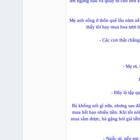
lên ngang đầu và quay tít cho đến k
Mẹ anh sống ở thôn quê lâu năm nê
thấy tôi hay mua hoa tươi 
- Các con thật chẳng
- Mẹ ơi, 
- Ðây là tập q
Bà không nói gì nữa, nhưng sau đấ
mua hết bao nhiêu tiền. Khi tôi nói
mua sắm được, bà gặng hỏi giá tiền
- Ngốc ơi, nếu em 