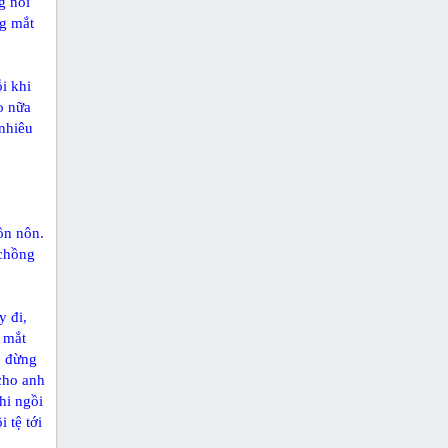
g nói
ng mắt
i khi
o nữa
 nhiêu
ồn nôn.
 chồng
y đi,
 mắt
, đừng
 cho anh
hi ngồi
 tệ tới