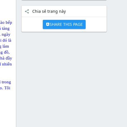
Chia sẻ trang này
vào bếp
SHARE THIS PAGE
ả tảng
, ngày
i đó là
g làm
ng đồ,
nhà đầy
ĩ nhiên
ì trong
o. Tôi