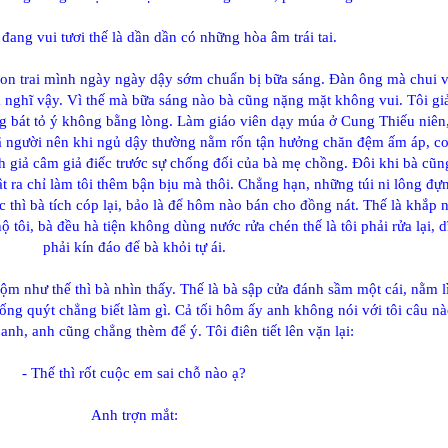
đang vui tươi thế là dần dần có những hòa âm trái tai.
 con trai mình ngày ngày dậy sớm chuẩn bị bữa sáng. Ðàn ông mà chui 
à nghĩ vậy. Vì thế mà bữa sáng nào bà cũng nặng mặt không vui. Tôi gi
ng bát tỏ ý không bằng lòng. Làm giáo viên dạy múa ở Cung Thiếu niên
ã người nên khi ngủ dậy thường nằm rốn tận hưởng chăn đệm ấm áp, co
nh giả câm giả điếc trước sự chống đối của bà mẹ chồng. Ðôi khi bà cũn
ật ra chỉ làm tôi thêm bận bịu mà thôi. Chẳng hạn, những túi ni lông đự
c thì bà tích cóp lại, bảo là để hôm nào bán cho đồng nát. Thế là khắp 
ộ tôi, bà đều hà tiện không dùng nước rửa chén thế là tôi phải rửa lại, d
phải kín đáo để bà khỏi tự ái.
rộm như thế thì bà nhìn thấy. Thế là bà sập cửa đánh sầm một cái, nằm l
ng quýt chẳng biết làm gì. Cả tối hôm ấy anh không nói với tôi câu nà
anh, anh cũng chẳng thèm để ý. Tôi điên tiết lên vặn lại:
- Thế thì rốt cuộc em sai chỗ nào ạ?
Anh trợn mắt: