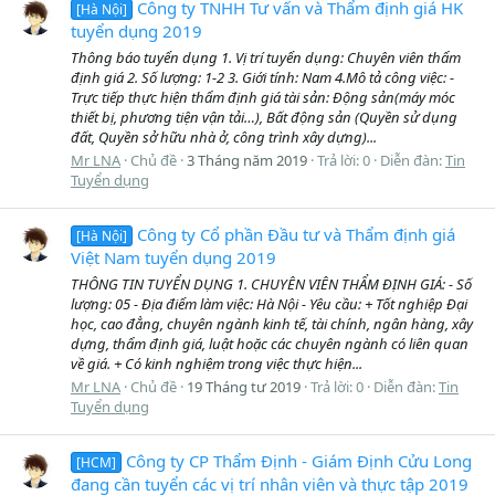
Công ty TNHH Tư vấn và Thẩm định giá HK
[Hà Nội]
tuyển dụng 2019
Thông báo tuyển dụng 1. Vị trí tuyển dụng: Chuyên viên thẩm
định giá 2. Số lượng: 1-2 3. Giới tính: Nam 4.Mô tả công việc: -
Trực tiếp thực hiện thẩm định giá tài sản: Động sản(máy móc
thiết bị, phương tiện vận tải…), Bất động sản (Quyền sử dụng
đất, Quyền sở hữu nhà ở, công trình xây dựng)...
Mr LNA
Chủ đề
3 Tháng năm 2019
Trả lời: 0
Diễn đàn:
Tin
Tuyển dụng
Công ty Cổ phần Đầu tư và Thẩm định giá
[Hà Nội]
Việt Nam tuyển dụng 2019
THÔNG TIN TUYỂN DỤNG 1. CHUYÊN VIÊN THẨM ĐỊNH GIÁ: - Số
lượng: 05 - Địa điểm làm việc: Hà Nội - Yêu cầu: + Tốt nghiệp Đại
học, cao đẳng, chuyên ngành kinh tế, tài chính, ngân hàng, xây
dựng, thẩm định giá, luật hoặc các chuyên ngành có liên quan
về giá. + Có kinh nghiệm trong việc thực hiện...
Mr LNA
Chủ đề
19 Tháng tư 2019
Trả lời: 0
Diễn đàn:
Tin
Tuyển dụng
Công ty CP Thẩm Định - Giám Định Cửu Long
[HCM]
đang cần tuyển các vị trí nhân viên và thực tập 2019