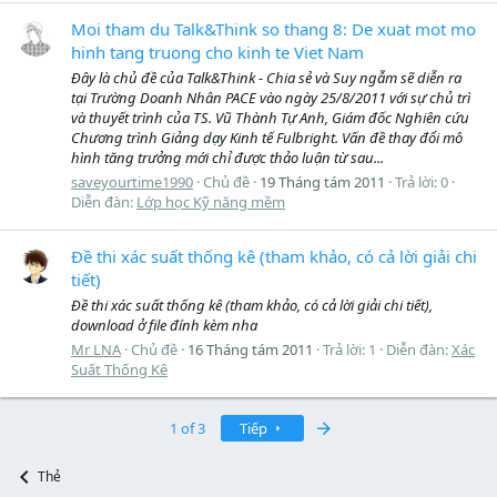
Moi tham du Talk&Think so thang 8: De xuat mot mo
hinh tang truong cho kinh te Viet Nam
Đây là chủ đề của Talk&Think - Chia sẻ và Suy ngẫm sẽ diễn ra
tại Trường Doanh Nhân PACE vào ngày 25/8/2011 với sự chủ trì
và thuyết trình của TS. Vũ Thành Tự Anh, Giám đốc Nghiên cứu
Chương trình Giảng dạy Kinh tế Fulbright. Vấn đề thay đổi mô
hình tăng trưởng mới chỉ được thảo luận từ sau...
saveyourtime1990
Chủ đề
19 Tháng tám 2011
Trả lời: 0
Diễn đàn:
Lớp học Kỹ năng mềm
Đề thi xác suất thống kê (tham khảo, có cả lời giải chi
tiết)
Đề thi xác suất thống kê (tham khảo, có cả lời giải chi tiết),
download ở file đính kèm nha
Mr LNA
Chủ đề
16 Tháng tám 2011
Trả lời: 1
Diễn đàn:
Xác
Suất Thống Kê
Last
1 of 3
Tiếp
Thẻ