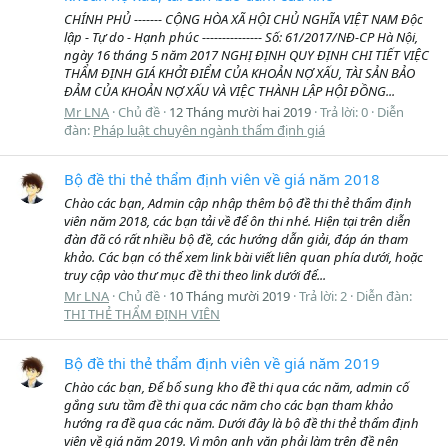
CHÍNH PHỦ ------- CỘNG HÒA XÃ HỘI CHỦ NGHĨA VIỆT NAM Độc
lập - Tự do - Hạnh phúc --------------- Số: 61/2017/NĐ-CP Hà Nội,
ngày 16 tháng 5 năm 2017 NGHỊ ĐỊNH QUY ĐỊNH CHI TIẾT VIỆC
THẨM ĐỊNH GIÁ KHỞI ĐIỂM CỦA KHOẢN NỢ XẤU, TÀI SẢN BẢO
ĐẢM CỦA KHOẢN NỢ XẤU VÀ VIỆC THÀNH LẬP HỘI ĐỒNG...
Mr LNA
Chủ đề
12 Tháng mười hai 2019
Trả lời: 0
Diễn
đàn:
Pháp luật chuyên ngành thẩm định giá
Bộ đề thi thẻ thẩm định viên về giá năm 2018
Chào các bạn, Admin cập nhập thêm bộ đề thi thẻ thẩm định
viên năm 2018, các bạn tải về để ôn thi nhé. Hiện tại trên diễn
đàn đã có rất nhiều bộ đề, các hướng dẫn giải, đáp án tham
khảo. Các bạn có thể xem link bài viết liên quan phía dưới, hoặc
truy cập vào thư mục đề thi theo link dưới để...
Mr LNA
Chủ đề
10 Tháng mười 2019
Trả lời: 2
Diễn đàn:
THI THẺ THẨM ĐỊNH VIÊN
Bộ đề thi thẻ thẩm định viên về giá năm 2019
Chào các bạn, Để bổ sung kho đề thi qua các năm, admin cố
gắng sưu tầm đề thi qua các năm cho các bạn tham khảo
hướng ra đề qua các năm. Dưới đây là bộ đề thi thẻ thẩm định
viên về giá năm 2019. Vì môn anh văn phải làm trên đề nên