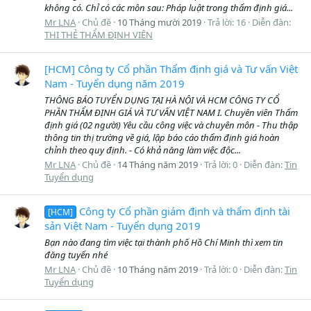
không có. Chỉ có các môn sau: Pháp luật trong thẩm định giá...
Mr LNA
Chủ đề
10 Tháng mười 2019
Trả lời: 16
Diễn đàn:
THI THẺ THẨM ĐỊNH VIÊN
[HCM] Công ty Cổ phần Thẩm định giá và Tư vấn Việt
Nam - Tuyển dụng năm 2019
THÔNG BÁO TUYỂN DỤNG TẠI HÀ NỘI VÀ HCM CÔNG TY CỔ
PHẦN THẨM ĐỊNH GIÁ VÀ TƯ VẤN VIỆT NAM I. Chuyên viên Thẩm
định giá (02 người) Yêu cầu công việc và chuyên môn - Thu thập
thông tin thị trường về giá, lập báo cáo thẩm định giá hoàn
chỉnh theo quy định. - Có khả năng làm việc độc...
Mr LNA
Chủ đề
14 Tháng năm 2019
Trả lời: 0
Diễn đàn:
Tin
Tuyển dụng
Công ty Cổ phần giám định và thẩm định tài
[HCM]
sản Việt Nam - Tuyển dụng 2019
Bạn nào đang tìm việc tại thành phố Hồ Chí Minh thì xem tin
đăng tuyển nhé
Mr LNA
Chủ đề
10 Tháng năm 2019
Trả lời: 0
Diễn đàn:
Tin
Tuyển dụng