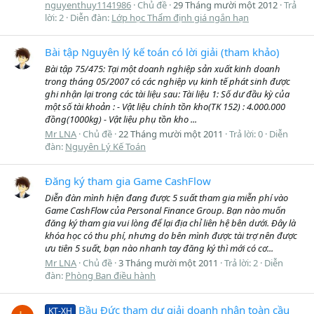
nguyenthuy1141986
Chủ đề
29 Tháng mười một 2012
Trả
lời: 2
Diễn đàn:
Lớp học Thẩm định giá ngắn hạn
Bài tập Nguyên lý kế toán có lời giải (tham khảo)
Bài tập 75/475: Tại một doanh nghiệp sản xuất kinh doanh
trong tháng 05/2007 có các nghiệp vụ kinh tế phát sinh được
ghi nhận lại trong các tài liệu sau: Tài liệu 1: Số dư đầu kỳ của
một số tài khoản : - Vật liệu chính tồn kho(TK 152) : 4.000.000
đồng(1000kg) - Vật liệu phụ tồn kho ...
Mr LNA
Chủ đề
22 Tháng mười một 2011
Trả lời: 0
Diễn
đàn:
Nguyên Lý Kế Toán
Đăng ký tham gia Game CashFlow
Diễn đàn mình hiện đang được 5 suất tham gia miễn phí vào
Game CashFlow của Personal Finance Group. Bạn nào muốn
đăng ký tham gia vui lòng để lại địa chỉ liên hệ bên dưới. Đây là
khóa học có thu phí, nhưng do bên mình được tài trợ nên được
ưu tiên 5 suất, bạn nào nhanh tay đăng ký thì mới có cơ...
Mr LNA
Chủ đề
3 Tháng mười một 2011
Trả lời: 2
Diễn
đàn:
Phòng Ban điều hành
Bầu Đức tham dự giải doanh nhân toàn cầu
KT-XH