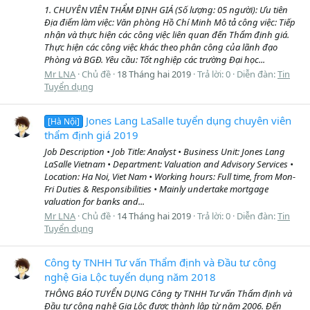
1. CHUYÊN VIÊN THẨM ĐỊNH GIÁ (Số lượng: 05 người): Ưu tiên
Địa điểm làm việc: Văn phòng Hồ Chí Minh Mô tả công việc: Tiếp
nhận và thực hiện các công việc liên quan đến Thẩm định giá.
Thực hiện các công việc khác theo phân công của lãnh đạo
Phòng và BGĐ. Yêu cầu: Tốt nghiệp các trường Đại học...
Mr LNA
Chủ đề
18 Tháng hai 2019
Trả lời: 0
Diễn đàn:
Tin
Tuyển dụng
Jones Lang LaSalle tuyển dụng chuyên viên
[Hà Nội]
thẩm định giá 2019
Job Description • Job Title: Analyst • Business Unit: Jones Lang
LaSalle Vietnam • Department: Valuation and Advisory Services •
Location: Ha Noi, Viet Nam • Working hours: Full time, from Mon-
Fri Duties & Responsibilities • Mainly undertake mortgage
valuation for banks and...
Mr LNA
Chủ đề
14 Tháng hai 2019
Trả lời: 0
Diễn đàn:
Tin
Tuyển dụng
Công ty TNHH Tư vấn Thẩm định và Đầu tư công
nghệ Gia Lộc tuyển dụng năm 2018
THÔNG BÁO TUYỂN DỤNG Công ty TNHH Tư vấn Thẩm định và
Đầu tư công nghệ Gia Lộc được thành lập từ năm 2006. Đến