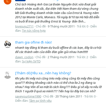
L
Chủ tịch Hoàng Anh Gia Lai Đoàn Nguyên Đức vừa đoạt giải
doanh nhân xuất sắc, đại diện Việt Nam tham dự vòng chung
kết Giải thưởng doanh nhân toàn cầu của Ernst & Young năm
2012 tại Monte Carlo, Monaco. Tối ngày 8/10 tại Hà Nội đã diễn
ra buổi lễ trao giải thưởng Ernst & Young- Bản lĩnh...
lovesuju2711
Chủ đề
9 Tháng mười 2011
Trả lời: 0
Diễn
đàn:
Tin tức tổng hợp
tham gia ofline đi nào!
nhanh tay đăng kí tham dự buổi offline đi các bạn, đây là cơ hội
để các thành viên của diễn đàn gần gũi nhau hơn!!!!!!!
dawn_codon
Chủ đề
2 Tháng mười 2011
Trả lời: 2
Diễn
đàn:
Sự kiện SVTD
[Thăm dò]Yêu xa...nên hay không?
Khi yêu thì mấy núi cũng trèo mấy sông cũng lội mấy đèo cũng
qua??? Không khoảng cách nào có thể chia lìa 2 ng đang iu
nhau? Hay Vốn dĩ xa mặt là cách lòng??? Điều gì sẽ xảy ra nếu lỡ
thích 1 người ở quá xa mình??? Tiến hay lùi đây bà con nhỉ?
saveyourtime1990
Chủ đề
20 Tháng tám 2011
Trả lời: 0
Diễn đàn:
Tâm sự tình yêu