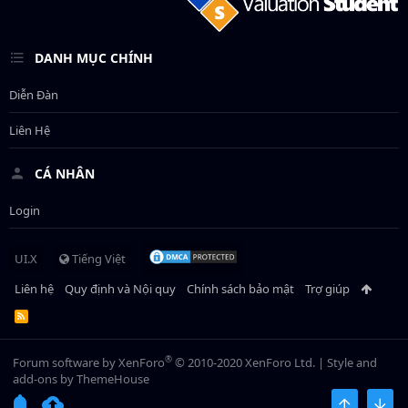
DANH MỤC CHÍNH
Diễn Đàn
Liên Hệ
CÁ NHÂN
Login
UI.X
Tiếng Việt
Liên hệ
Quy định và Nội quy
Chính sách bảo mật
Trợ giúp
R
S
S
®
Forum software by XenForo
© 2010-2020 XenForo Ltd.
|
Style and
add-ons by ThemeHouse