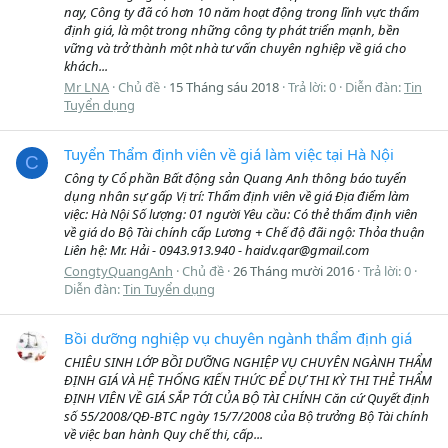
nay, Công ty đã có hơn 10 năm hoạt động trong lĩnh vực thẩm
định giá, là một trong những công ty phát triển mạnh, bền
vững và trở thành một nhà tư vấn chuyên nghiệp về giá cho
khách...
Mr LNA
Chủ đề
15 Tháng sáu 2018
Trả lời: 0
Diễn đàn:
Tin
Tuyển dụng
Tuyển Thẩm định viên về giá làm việc tại Hà Nội
C
Công ty Cổ phần Bất động sản Quang Anh thông báo tuyển
dụng nhân sự gấp Vị trí: Thẩm định viên về giá Địa điểm làm
việc: Hà Nội Số lượng: 01 người Yêu cầu: Có thẻ thẩm định viên
về giá do Bộ Tài chính cấp Lương + Chế độ đãi ngộ: Thỏa thuận
Liên hệ: Mr. Hải - 0943.913.940 - haidv.qar@gmail.com
CongtyQuangAnh
Chủ đề
26 Tháng mười 2016
Trả lời: 0
Diễn đàn:
Tin Tuyển dụng
Bồi dưỡng nghiệp vụ chuyên ngành thẩm định giá
CHIÊU SINH LỚP BỒI DƯỠNG NGHIỆP VỤ CHUYÊN NGÀNH THẨM
ĐỊNH GIÁ VÀ HỆ THỐNG KIẾN THỨC ĐỂ DỰ THI KỲ THI THẺ THẨM
ĐỊNH VIÊN VỀ GIÁ SẮP TỚI CỦA BỘ TÀI CHÍNH Căn cứ Quyết định
số 55/2008/QĐ-BTC ngày 15/7/2008 của Bộ trưởng Bộ Tài chính
về việc ban hành Quy chế thi, cấp...