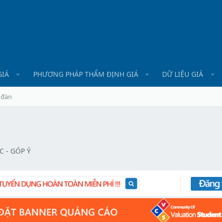
GIÁ
PHƯƠNG PHÁP THẨM ĐỊNH GIÁ
DỮ LIỆU GIÁ
 đàn
C - GÓP Ý