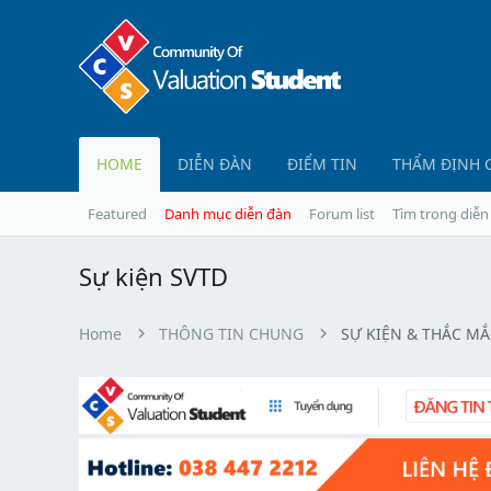
HOME
DIỄN ĐÀN
ĐIỂM TIN
THẨM ĐỊNH 
Featured
Danh mục diễn đàn
Forum list
Tìm trong diễn
Sự kiện SVTD
Home
THÔNG TIN CHUNG
SỰ KIỆN & THẮC MẮ