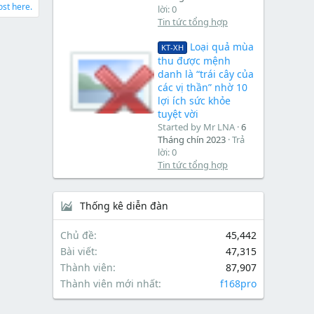
ost here.
lời: 0
Tin tức tổng hợp
Loại quả mùa
KT-XH
thu được mệnh
danh là “trái cây của
các vị thần” nhờ 10
lợi ích sức khỏe
tuyệt vời
Started by Mr LNA
6
Tháng chín 2023
Trả
lời: 0
Tin tức tổng hợp
Thống kê diễn đàn
Chủ đề
45,442
Bài viết
47,315
Thành viên
87,907
Thành viên mới nhất
f168pro