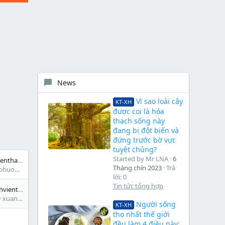
News
Vì sao loài cây
KT-XH
được coi là hóa
thạch sống này
đang bị đột biến và
đứng trước bờ vực
tuyệt chủng?
Started by Mr LNA
6
Đội bóng của Sinhvienthamdinh.Com
Tháng chín 2023
Trả
phuongkt52
lời: 0
Tin tức tổng hợp
Mừng sinh nhật sinhvienthamdinh.com tròn một tuổi- hình ảnh chia sẻ và cảm nhận !
xuancuongkythuat
Người sống
KT-XH
thọ nhất thế giới
đều làm 4 điều này: