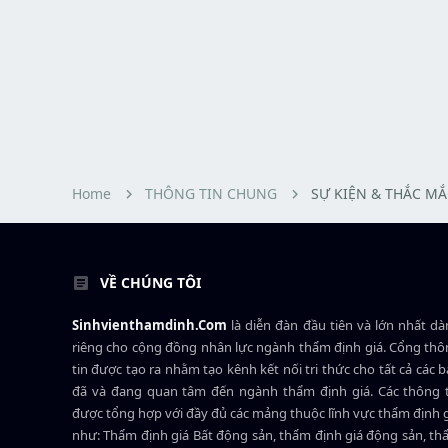
Home
THÔNG TIN CHUNG
SỰ KIỆN & THẮC MẮ
VỀ CHÚNG TÔI
Sinhvienthamdinh.Com
là diễn đàn đầu tiên và lớn nhất d
riêng cho cộng đồng nhân lực ngành
thẩm định giá
. Cổng th
tin được tạo ra nhằm tạo kênh kết nối tri thức cho tất cả các 
đã và đang quan tâm đến ngành thẩm định giá. Các thông t
được tổng hợp với đầy đủ các mảng thuộc lĩnh vực thẩm định 
như: Thẩm định giá Bất động sản, thẩm định giá động sản, t