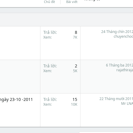
Chủ đề
Bài viết
24 Tháng chín 201
Trả lời
8
chuyencho
Xem
7K
6 Tháng ba 201
Trả lời
2
rajathiraj
Xem
5K
22 Tháng mười 201
ngày 23-10 -2011
Trả lời
15
Mr LN
Xem
10K