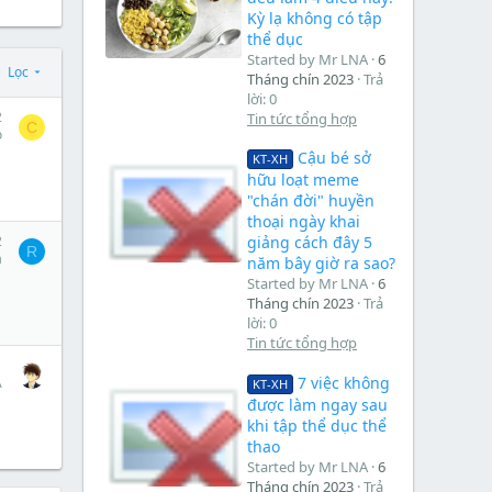
Kỳ lạ không có tập
thể dục
Started by Mr LNA
6
Lọc
Tháng chín 2023
Trả
lời: 0
2
Tin tức tổng hợp
C
o
Cậu bé sở
KT-XH
hữu loạt meme
"chán đời" huyền
thoại ngày khai
2
giảng cách đây 5
R
a
năm bây giờ ra sao?
Started by Mr LNA
6
Tháng chín 2023
Trả
lời: 0
Tin tức tổng hợp
1
7 việc không
A
KT-XH
được làm ngay sau
khi tập thể dục thể
thao
Started by Mr LNA
6
Tháng chín 2023
Trả