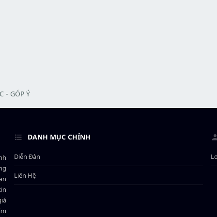
C - GÓP Ý
DANH MỤC CHÍNH
Diễn Đàn
L
ành
ông
Liên Hệ
bạn
in
giá
hẩm