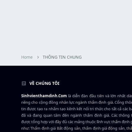
Home
THÔNG TIN CHUNG
VỀ CHÚNG TÔI
Sinhvienthamdinh.Com
là diễn đàn đầu tiên và lớn nhất d
riêng cho cộng đồng nhân lực ngành
thẩm định giá
. Cổng th
tin được tạo ra nhằm tạo kênh kết nối tri thức cho tất cả các 
đã và đang quan tâm đến ngành thẩm định giá. Các thông t
được tổng hợp với đầy đủ các mảng thuộc lĩnh vực thẩm định 
như: Thẩm định giá Bất động sản, thẩm định giá động sản, t