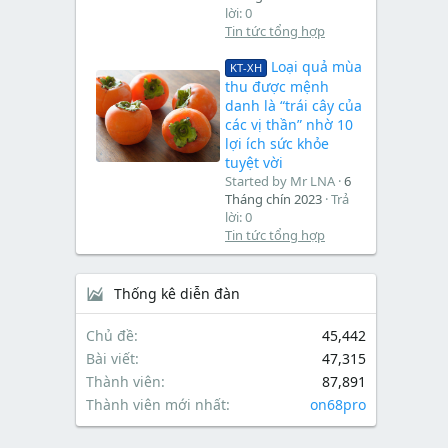
lời: 0
Tin tức tổng hợp
Loại quả mùa
KT-XH
thu được mệnh
danh là “trái cây của
các vị thần” nhờ 10
lợi ích sức khỏe
tuyệt vời
Started by Mr LNA
6
Tháng chín 2023
Trả
lời: 0
Tin tức tổng hợp
Thống kê diễn đàn
Chủ đề
45,442
Bài viết
47,315
Thành viên
87,891
Thành viên mới nhất
on68pro