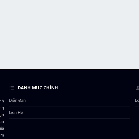
DANH MỤC CHÍNH
Diễn Đàn
L
ành
ông
Liên Hệ
bạn
in
giá
hẩm