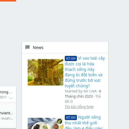
News
Vì sao loài cây
KT-XH
được coi là hóa
thạch sống này
đang bị đột biến và
đứng trước bờ vực
tuyệt chủng?
Started by Mr LNA
6
Góp ý về giao diện trong diễn đàn
Tháng chín 2023
Trả
2011
Mr LNA
lời: 0
Tin tức tổng hợp
Mừng sinh nhật sinhvienthamdinh.com tròn một tuổi- hình ảnh chia sẻ và cảm nhận !
Người sống
KT-XH
xuancuongkythuat
thọ nhất thế giới
đều làm 4 điều này: