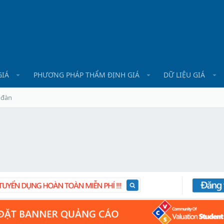
GIÁ
PHƯƠNG PHÁP THẨM ĐỊNH GIÁ
DỮ LIỆU GIÁ
 đàn