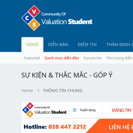
HOME
DIỄN ĐÀN
ĐIỂM TIN
THẨM ĐỊNH 
Featured
Danh mục diễn đàn
Forum list
Tìm trong diễn
SỰ KIỆN & THẮC MẮC - GÓP Ý
Home
THÔNG TIN CHUNG