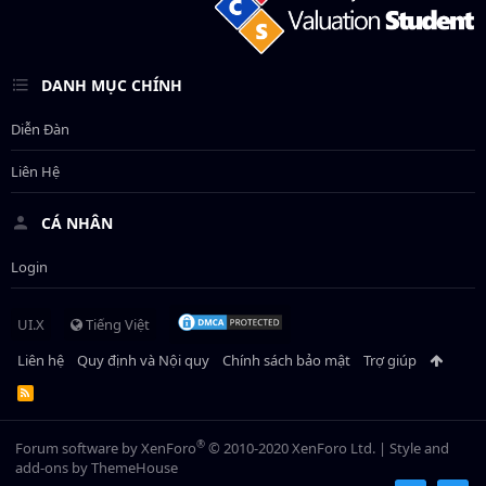
DANH MỤC CHÍNH
Diễn Đàn
Liên Hệ
CÁ NHÂN
Login
UI.X
Tiếng Việt
Liên hệ
Quy định và Nội quy
Chính sách bảo mật
Trợ giúp
R
S
S
®
Forum software by XenForo
© 2010-2020 XenForo Ltd.
|
Style and
add-ons by ThemeHouse