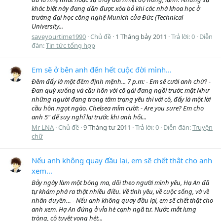
khác biệt này đang dần được xóa bỏ khi các nhà khoa học ở
trường đại học công nghệ Munich của Đức (Technical
University...
saveyourtime1990
Chủ đề
1 Tháng bảy 2011
Trả lời: 0
Diễn
đàn:
Tin tức tổng hợp
Em sẽ ở bên anh đến hết cuộc đời mình...
Đêm đấy là một đêm định mệnh... 7 p.m: - Em sẽ cưới anh chứ? -
Đan quỳ xuống và cầu hôn với cô gái đang ngồi trước mặt Như
những người đang trong tâm trạng yêu thì với cô, đấy là một lời
cầu hôn ngọt ngào. Chelsea mỉm cười: - Are you sure? Em cho
anh 5" để suy nghĩ lại trước khi anh hối...
Mr LNA
Chủ đề
9 Tháng tư 2011
Trả lời: 0
Diễn đàn:
Truyện
chữ
Nếu anh không quay đầu lại, em sẽ chết thật cho anh
xem...
Bảy ngày làm một bóng ma, dõi theo người mình yêu, Hạ An đã
tự khám phá ra thật nhiều điều. Về tình yêu, về cuộc sống, và về
nhân duyên… - Nếu anh không quay đầu lại, em sẽ chết thật cho
anh xem. Hạ An đứng ở vỉa hè cạnh ngã tư. Nước mắt lưng
tròng, cô tuyệt vọng hét...