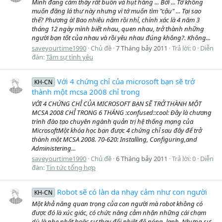
Mình đang cảm thấy rất buồn và hụt hẫng ... Bởi ... Tớ không
muốn đăng lá thư này nhưng vì tớ muốn tìm "cậu" ... Tại sao
thế? Phương à! Bao nhiêu năm rồi nhỉ, chính xác là 4 năm 3
tháng 12 ngày mình biết nhau, quen nhau, trở thành những
người bạn tốt của nhau và rồi yêu nhau đúng không?. Không...
saveyourtime1990
Chủ đề
7 Tháng bảy 2011
Trả lời: 0
Diễn
đàn:
Tâm sự tình yêu
Với 4 chứng chỉ của microsoft bạn sẽ trở
KH-CN
thành một mcsa 2008 chỉ trong
VỚI 4 CHỨNG CHỈ CỦA MICROSOFT BẠN SẼ TRỞ THÀNH MỘT
MCSA 2008 CHỈ TRONG 6 THÁNG :confused::cool: Đây là chương
trình đào tạo chuyên ngành quản trị hệ thống mạng của
MicrosoftMột khóa học bạn được 4 chứng chỉ sau đây để trở
thành một MCSA 2008. 70-620: Installing, Configuring,and
Administering...
saveyourtime1990
Chủ đề
6 Tháng bảy 2011
Trả lời: 0
Diễn
đàn:
Tin tức tổng hợp
Robot sẽ có làn da nhạy cảm như con người
KH-CN
Một khả năng quan trọng của con người mà robot không có
được đó là xúc giác, có chức năng cảm nhận những cái chạm
dù là nhẹ nhất hoặc sự thay đổi nhiệt độ nóng, lạnh. Nhưng sự