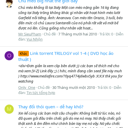
Chú mèo big nhất thế giới đây
Chú mèo khổng lồ tại Italy Một con mèo nặng gần 16 kg đang
sống tại Italy trông không khác gì nhân vật hoạt hình mèo lười
Garfield nổi tiếng. Ảnh: Ananova. Con mèo tên Orazio, 3 tuổi, béo
đến mức cô chủ Laura Santarelli của nó phải rất vất vả mới bế
được nó lên. Cũng giống như nhân vật hoạt...
Mr SieuPham
Chủ đề
7 Tháng mười hai 2010
Trả lời: 0
Diễn
đàn:
Vui Nhộn
Link torrent TRILOGY vol 1-4 ( DVD học ảo
Khác
O
thuật )
<div>Đơn giản la xem clip bên dưới ;)) các bạn sẽ thích mê cho
mà xem [V-Z] Link đêy ;;) ( hihi, mình đang cần seed file này muh
) http://www.mediafire.com/?0yq4774jdwbx5yb :X:X:X thk you for
watching
Only_One
Chủ đề
30 Tháng mười một 2010
Trả lời: 0
Diễn
đàn:
Tin tức tổng hợp
Thay đổi thói quen – dễ hay khó?
M
Xin kể cùng các bạn một câu chuyện: Không biết từ lúc nào, nó
đã quen gối đầu trên chiếc gối do mẹ nó may. Nó thấy chiếc gối
thật xinh & êm đềm như chính bàn tay mẹ nó vậy. Nó yêu chiếc