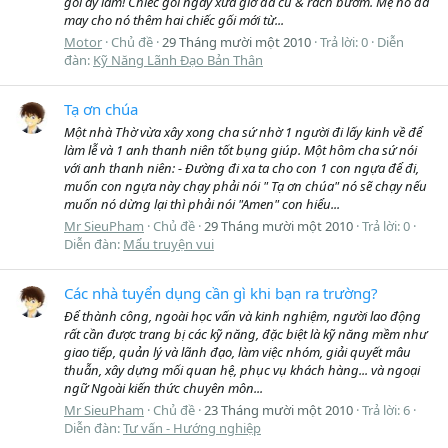
gối ấy lắm! Chiếc gối ngày xưa giờ đã cũ & rách bươm. Mẹ nó đã
may cho nó thêm hai chiếc gối mới từ...
Motor
Chủ đề
29 Tháng mười một 2010
Trả lời: 0
Diễn
đàn:
Kỹ Năng Lãnh Đạo Bản Thân
Tạ ơn chúa
Một nhà Thờ vừa xây xong cha sứ nhờ 1 người đi lấy kinh về để
làm lễ và 1 anh thanh niên tốt bụng giúp. Một hôm cha sứ nói
với anh thanh niên: - Đường đi xa ta cho con 1 con ngựa để đi,
muốn con ngựa này chạy phải nói " Tạ ơn chúa" nó sẽ chạy nếu
muốn nó dừng lại thì phải nói "Amen" con hiểu...
Mr SieuPham
Chủ đề
29 Tháng mười một 2010
Trả lời: 0
Diễn đàn:
Mẩu truyện vui
Các nhà tuyển dụng cần gì khi bạn ra trường?
Để thành công, ngoài học vấn và kinh nghiệm, người lao động
rất cần được trang bị các kỹ năng, đặc biệt là kỹ năng mềm như
giao tiếp, quản lý và lãnh đạo, làm việc nhóm, giải quyết mâu
thuẫn, xây dựng mối quan hệ, phục vụ khách hàng... và ngoại
ngữ Ngoài kiến thức chuyên môn...
Mr SieuPham
Chủ đề
23 Tháng mười một 2010
Trả lời: 6
Diễn đàn:
Tư vấn - Hướng nghiệp