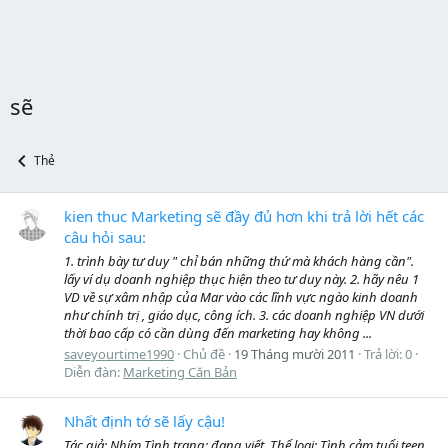
sẽ
Thẻ
kien thuc Marketing sẽ đầy đủ hơn khi trả lời hết các
câu hỏi sau:
1. trình bày tư duy " chỉ bán những thứ mà khách hàng cần".
lấy ví dụ doanh nghiệp thục hiện theo tư duy này. 2. hãy nêu 1
VD về sự xâm nhập của Mar vào các lĩnh vực ngào kinh doanh
như chính trị , giáo dục, công ích. 3. các doanh nghiệp VN dưới
thời bao cấp có cần dùng đến marketing hay không ...
saveyourtime1990
Chủ đề
19 Tháng mười 2011
Trả lời: 0
Diễn đàn:
Marketing Căn Bản
Nhất định tớ sẽ lấy cậu!
Tác giả: Nhím Tình trạng: đang viết. Thể loại: Tình cảm tuổi teen.