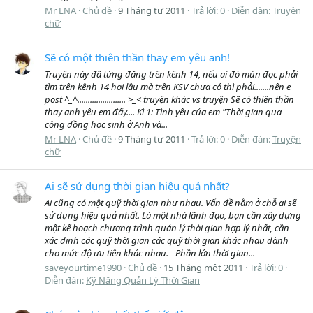
Mr LNA
Chủ đề
9 Tháng tư 2011
Trả lời: 0
Diễn đàn:
Truyện
chữ
Sẽ có một thiên thần thay em yêu anh!
Truyện này đã từng đăng trên kênh 14, nếu ai đó mún đọc phải
tìm trên kênh 14 hơi lâu mà trên KSV chưa có thì phải.......nên e
post ^_^....................... >_< truyện khác vs truyện Sẽ có thiên thần
thay anh yêu em đấy.... Kì 1: Tình yêu của em "Thời gian qua
cộng đồng học sinh ở Anh và...
Mr LNA
Chủ đề
9 Tháng tư 2011
Trả lời: 0
Diễn đàn:
Truyện
chữ
Ai sẽ sử dụng thời gian hiệu quả nhất?
Ai cũng có một quỹ thời gian như nhau. Vấn đề nằm ở chỗ ai sẽ
sử dụng hiệu quả nhất. Là một nhà lãnh đạo, bạn cần xây dựng
một kế hoạch chương trình quản lý thời gian hợp lý nhất, cần
xác định các quỹ thời gian các quỹ thời gian khác nhau dành
cho mức độ ưu tiên khác nhau. - Phần lớn thời gian...
saveyourtime1990
Chủ đề
15 Tháng một 2011
Trả lời: 0
Diễn đàn:
Kỹ Năng Quản Lý Thời Gian