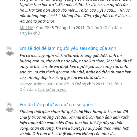
Nguồn: Hoa học trò "...Yêu một ai đó... Là yêu cả con người của
họ ... Hai tâm hồn ..hoà vào một ... Thích cậu ...yêu cậu... ...Từ lúc
nào không hay..." *** “- Không được đâu, cậu phải chơi với tớ.....
-Tại sao tớ phải chơi...
Mr LNA
Chủ đề
8 Tháng chín 2011
Trả lời: 0
Diễn đàn:
Truyện chữ
Em sẽ đợi để làm người yêu sau cùng của anh
Em có một suy nghĩ rất khờ là: nếu không giữ được anh thì
buông anh ra, cho anh tự do yêu, tự do lựa chọn, khi chán rồi sẽ
quay về bên em, để em được làm người yêu sau cùng của anh.
Anh ơi! Em vẫn thích gọi anh như thế, nghe nó thân thương làm
sao, nhưng đáp trả tiếng gọi của em chỉ là sự im...
saveyourtime1990
Chủ đề
8 Tháng chín 2011
Trả lời: 0
Diễn đàn:
Tâm sự tình yêu
Em đã từng nhớ và giờ em sẽ quên !
Khoảng thời gian chưa thể gọi là dài lâu nhưng khi con tim đã
chai lỳ trước những vết đau, khi mà mỗi lần hình ảnh anh xuất
hiện trong đầu emnó đều được bao bọc bởi lớp dày sự thất
vọng, chán chường, khi em đã biết yêu quý bản thân mình hơn
và bản lĩnh hơn thì...... thật lòng em không còn nhớ về...