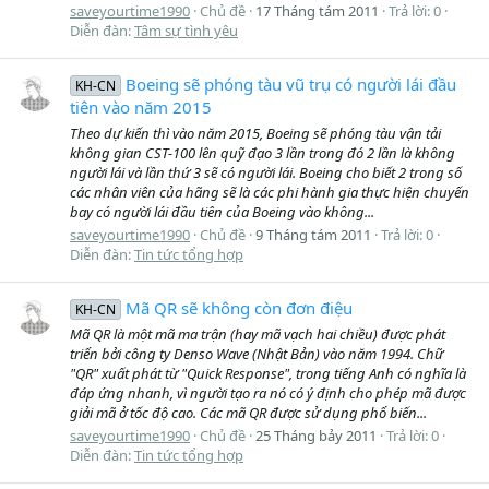
saveyourtime1990
Chủ đề
17 Tháng tám 2011
Trả lời: 0
Diễn đàn:
Tâm sự tình yêu
Boeing sẽ phóng tàu vũ trụ có người lái đầu
KH-CN
tiên vào năm 2015
Theo dự kiến thì vào năm 2015, Boeing sẽ phóng tàu vận tải
không gian CST-100 lên quỹ đạo 3 lần trong đó 2 lần là không
người lái và lần thứ 3 sẽ có người lái. Boeing cho biết 2 trong số
các nhân viên của hãng sẽ là các phi hành gia thực hiện chuyến
bay có người lái đầu tiên của Boeing vào không...
saveyourtime1990
Chủ đề
9 Tháng tám 2011
Trả lời: 0
Diễn đàn:
Tin tức tổng hợp
Mã QR sẽ không còn đơn điệu
KH-CN
Mã QR là một mã ma trận (hay mã vạch hai chiều) được phát
triển bởi công ty Denso Wave (Nhật Bản) vào năm 1994. Chữ
"QR" xuất phát từ "Quick Response", trong tiếng Anh có nghĩa là
đáp ứng nhanh, vì người tạo ra nó có ý định cho phép mã được
giải mã ở tốc độ cao. Các mã QR được sử dụng phổ biến...
saveyourtime1990
Chủ đề
25 Tháng bảy 2011
Trả lời: 0
Diễn đàn:
Tin tức tổng hợp