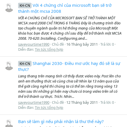
Với 4 chứng chỉ của microsoft bạn sẽ trở
KH-CN
thành một mcsa 2008
VỚI 4 CHỨNG CHỈ CỦA MICROSOFT BẠN SẼ TRỞ THÀNH MỘT
MCSA :nerd:2008 CHỈ TRONG 6 THÁNG Đây là chương trình đào
tạo chuyên ngành quản trị hệ thống mạng của Microsoft Một
khóa học bạn được 4 chứng chỉ sau đây để trở thành một MCSA
2008. 70-620: Installing, Configuring,and...
saveyourtime1990
Chủ đề
16 Tháng bảy 2011
Trả lời: 0
Diễn đàn:
Tin tức tổng hợp
Shanghai 2030- Điều mơ ước hay đó sẽ là sự
KH-CN
thực?
Lang thang trên mạng tình cờ thấy được video này. Post lên cho
anh em thưởng thức và cùng chia sẻ! Nhìn lại 13 năm qua của
thế giới công nghệ thì chúng ta có thể tin rằng trong vòng 13
năm sau thì những gì hiện nay chưa có trong video trên sẽ có
thể trở thành sự thực. Trích: Nhìn...
saveyourtime1990
Chủ đề
12 Tháng bảy 2011
Trả lời: 0
Diễn đàn:
Tin tức tổng hợp
Bạn sẽ làm gì nếu phải nhận lá thư thế này?