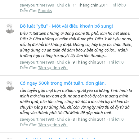
saveyourtime1990
Chủ đề
11 Tháng chín 2011
Trả lời: 0
Diễn đàn:
Ebooks
Bộ luật "yêu" - Một vài điều khoản bổ sung!
Điều 1: Xét xem những ai đang alone thì phải làm họ hết alone.
Điều 2: Cấm những ai mồm thối được yêu. Điều 3: Khi yêu nhau,
nếu bị đòi hỏi thì không được kháng cự, hãy hợp tác thân thiện,
dùng dụng cụ an toàn để đảm bảo 2 bên cùng có lợi... Tránh
trường hợp chống trả quyết liệt làm tổn thương...
saveyourtime1990
Chủ đề
9 Tháng chín 2011
Trả lời: 0
Diễn đàn:
Tâm sự tình yêu
Có ngay 500k trong một tuần, đơn giản.
cần tuyễn gấp một bạn nữ làm người yêu có lương Tình hình là
mình mới chia tay bạn gái, nhưng mà cô ấy còn thương mình
nhiều quá, nên tấn công cũng dữ dội. lí do chia tay thì làm ơn
chuyện riêng tư đừng hỏi. chỉ còn vài ngày nữa thì cô ấy từ đà
nẵng vào thành phố Hồ Chí Minh để gặp mình roài...
saveyourtime1990
Chủ đề
8 Tháng chín 2011
Trả lời: 0
Diễn đàn:
Tâm sự tình yêu