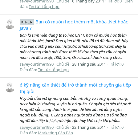
saveyourtime1990
Chủ đề
6 Tháng bảy 2011
Trả lời: 0
Diễn
đàn:
Tin tức tổng hợp
Bạn có muốn học thêm một khóa .Net hoặc
KH-CN
Java ?
Bạn là sinh viên đang theo học CNTT, bạn có muốn học thêm
một khóa .Net, Java? Đơn giản thôi, nếu đã có đủ đam mê, hãy
click vào đường link sau: Http://bachkhoa-aptech.com Đây là
một chương trình mới được thiết kế dựa theo yêu cầu chuyên
môn của Microsoft, IBM, Sun, Oracle…chỉ dành riêng cho...
saveyourtime1990
Chủ đề
28 Tháng sáu 2011
Trả lời: 0
Diễn đàn:
Tin tức tổng hợp
6 kỹ năng cần thiết để trở thành một chuyên gia tiếp
thị giỏi
Hãy bắt đầu với kỹ năng căn bản nhưng vô cùng quan trọng,
tuy nhiên lại thường xuyên bị bỏ quên. Chuyên gia tiếp thị phải
là người sẵn sàng dành thời gian để tiếp xúc và lắng nghe
người tiêu dùng. 1. Lắng nghe người tiêu dùng Đa số những
người làm tiếp thị lại quá bận rộn hay khó chịu khi phải...
saveyourtime1990
Chủ đề
22 Tháng sáu 2011
Trả lời: 0
Diễn đàn:
Marketing Căn Bản