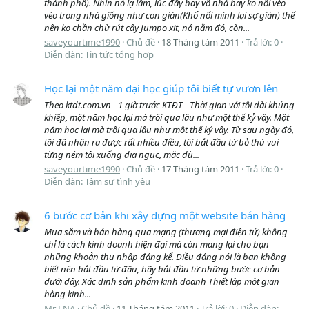
thành phố). Nhìn nó lạ lắm, lúc đầy bay vô nhà bay ko nổi vèo
vèo trong nhà giống như con gián(Khổ nổi mình lại sợ gián) thế
nên ko chần chừ rút cây Jumpo xịt, nó nằm đó, còn...
saveyourtime1990
Chủ đề
18 Tháng tám 2011
Trả lời: 0
Diễn đàn:
Tin tức tổng hợp
Học lại một năm đại học giúp tôi biết tự vươn lên
Theo ktdt.com.vn - 1 giờ trước KTĐT - Thời gian với tôi dài khủng
khiếp, một năm học lại mà trôi qua lâu như một thế kỷ vậy. Một
năm học lại mà trôi qua lâu như một thế kỷ vậy. Từ sau ngày đó,
tôi đã nhận ra được rất nhiều điều, tôi bắt đầu từ bỏ thú vui
từng ném tôi xuống địa ngục, mặc dù...
saveyourtime1990
Chủ đề
17 Tháng tám 2011
Trả lời: 0
Diễn đàn:
Tâm sự tình yêu
6 bước cơ bản khi xây dựng một website bán hàng
Mua sắm và bán hàng qua mạng (thương mại điện tử) không
chỉ là cách kinh doanh hiện đại mà còn mang lại cho bạn
những khoản thu nhập đáng kể. Điều đáng nói là bạn không
biết nên bắt đầu từ đâu, hãy bắt đầu từ những bước cơ bản
dưới đây. Xác định sản phẩm kinh doanh Thiết lập một gian
hàng kinh...
Mr LNA
Chủ đề
11 Tháng tám 2011
Trả lời: 0
Diễn đàn: