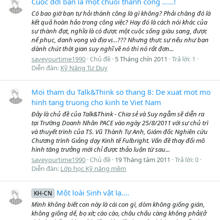
Cuộc đời bạn là một chuỗi thành công ……!
Có bao giờ bạn tự hỏi thành công là gì không? Phải chăng đó là
kết quả hoàn hảo trong công việc? Hay đó là cách nói khác của
sự thành đạt, nghĩa là có được một cuộc sống giàu sang, được
nể phục, danh vọng và địa vị…??? Nhưng thực sự nếu như bạn
dành chút thời gian suy nghĩ về nó thì nó rất đơn...
saveyourtime1990
Chủ đề
5 Tháng chín 2011
Trả lời: 1
Diễn đàn:
Kỹ Năng Tư Duy
Moi tham du Talk&Think so thang 8: De xuat mot mo
hinh tang truong cho kinh te Viet Nam
Đây là chủ đề của Talk&Think - Chia sẻ và Suy ngẫm sẽ diễn ra
tại Trường Doanh Nhân PACE vào ngày 25/8/2011 với sự chủ trì
và thuyết trình của TS. Vũ Thành Tự Anh, Giám đốc Nghiên cứu
Chương trình Giảng dạy Kinh tế Fulbright. Vấn đề thay đổi mô
hình tăng trưởng mới chỉ được thảo luận từ sau...
saveyourtime1990
Chủ đề
19 Tháng tám 2011
Trả lời: 0
Diễn đàn:
Lớp học Kỹ năng mềm
Một loài Sinh vật lạ....
KH-CN
Mình không biết con này là cái con gì, dòm không giống gián,
không giống dế, bọ xít; cào cào, châu chấu càng không phải(ở