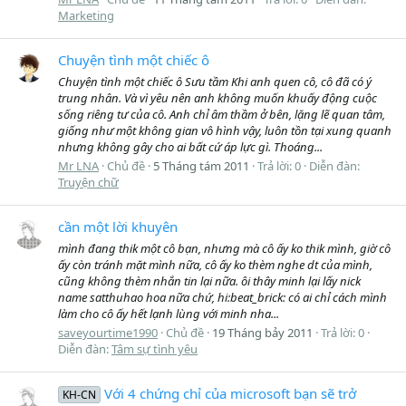
Marketing
Chuyện tình một chiếc ô
Chuyện tình một chiếc ô Sưu tầm Khi anh quen cô, cô đã có ý
trung nhân. Và vì yêu nên anh không muốn khuấy động cuộc
sống riêng tư của cô. Anh chỉ âm thầm ở bên, lặng lẽ quan tâm,
giống như một không gian vô hình vậy, luôn tồn tại xung quanh
nhưng không gây cho ai bất cứ áp lực gì. Thoáng...
Mr LNA
Chủ đề
5 Tháng tám 2011
Trả lời: 0
Diễn đàn:
Truyện chữ
cần một lời khuyên
mình đang thik một cô bạn, nhưng mà cô ấy ko thik mình, giờ cô
ấy còn tránh mặt mình nữa, cô ấy ko thèm nghe dt của mình,
cũng không thèm nhắn tin lại nữa. ôi thây minh lại lấy nick
name satthuhao hoa nữa chứ, hi:beat_brick: có ai chỉ cách mình
làm cho cô ấy hết lạnh lùng với minh nha...
saveyourtime1990
Chủ đề
19 Tháng bảy 2011
Trả lời: 0
Diễn đàn:
Tâm sự tình yêu
Với 4 chứng chỉ của microsoft bạn sẽ trở
KH-CN