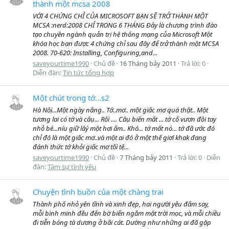
thành một mcsa 2008
VỚI 4 CHỨNG CHỈ CỦA MICROSOFT BẠN SẼ TRỞ THÀNH MỘT
MCSA :nerd:2008 CHỈ TRONG 6 THÁNG Đây là chương trình đào
tạo chuyên ngành quản trị hệ thống mạng của Microsoft Một
khóa học bạn được 4 chứng chỉ sau đây để trở thành một MCSA
2008. 70-620: Installing, Configuring,and...
saveyourtime1990
Chủ đề
16 Tháng bảy 2011
Trả lời: 0
Diễn đàn:
Tin tức tổng hợp
Một chút trong tớ...s2
Hà Nôị...Một ngày nắng.. Tớ..mơ.. một giấc mơ quá thật.. Một
tương lai có tớ và câụ... Rôì .... Câụ biến mất ... tớ cố vươn đôi tay
nhỏ bé...níu giữ lâý một hơi ấm.. Khó... tớ mất nó... tớ đã ước đó
chỉ đó là một giấc mơ..và một ai đó ở một thế giơí khak đang
đánh thức tớ khỏi giấc mơ tôì tệ...
saveyourtime1990
Chủ đề
7 Tháng bảy 2011
Trả lời: 0
Diễn
đàn:
Tâm sự tình yêu
Chuyện tình buồn của một chàng trai
Thành phố nhỏ yên tĩnh và xinh đẹp, hai người yêu đắm say,
mỗi bình minh đều đến bờ biển ngắm mặt trời mọc, và mỗi chiều
đi tiễn bóng tà dương ở bãi cát. Dường như những ai đã gặp