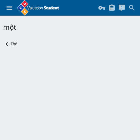
một
Thẻ