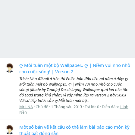
ღ Mỗi tuần một bộ Wallpaper.. ღ | Niềm vui nho nhỏ
cho cuộc sống! | Verson 2
Trích: Như đã nói ở trên thì Phiên bản đầu tiên nó nằm ở đây: ღ
Mỗi tuần một bộ Wallpaper.. ღ | Niềm vui nho nhỏ cho cuộc
sống! (Made by Tuanjn) Do số lượng Wallpaper quá lơn nên tốc
độ Load trang khá chậm, vì vậy mình lập ra Verson 2 này :X:X:X
Với sự tiếp bước của ღ Mỗi tuần một bộ...
Mr LNA
Chủ đề
1 Tháng sáu 2013
Trả lời: 0
Diễn đàn:
Hình
Nền
Một số bản vẽ kết cấu có thể làm bài báo cáo môn kỹ
thuật bất động sản