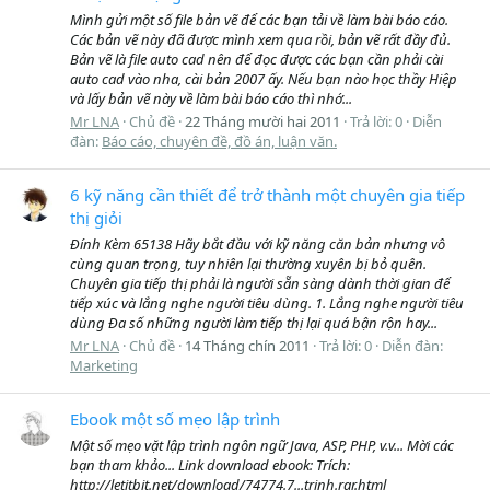
Mình gửi một số file bản vẽ để các bạn tải về làm bài báo cáo.
Các bản vẽ này đã được mình xem qua rồi, bản vẽ rất đầy đủ.
Bản vẽ là file auto cad nên để đọc được các bạn cần phải cài
auto cad vào nha, cài bản 2007 ấy. Nếu bạn nào học thầy Hiệp
và lấy bản vẽ này về làm bài báo cáo thì nhớ...
Mr LNA
Chủ đề
22 Tháng mười hai 2011
Trả lời: 0
Diễn
đàn:
Báo cáo, chuyên đề, đồ án, luận văn.
6 kỹ năng cần thiết để trở thành một chuyên gia tiếp
thị giỏi
Ðính Kèm 65138 Hãy bắt đầu với kỹ năng căn bản nhưng vô
cùng quan trọng, tuy nhiên lại thường xuyên bị bỏ quên.
Chuyên gia tiếp thị phải là người sẵn sàng dành thời gian để
tiếp xúc và lắng nghe người tiêu dùng. 1. Lắng nghe người tiêu
dùng Đa số những người làm tiếp thị lại quá bận rộn hay...
Mr LNA
Chủ đề
14 Tháng chín 2011
Trả lời: 0
Diễn đàn:
Marketing
Ebook một số mẹo lập trình
Một số mẹo vặt lập trình ngôn ngữ Java, ASP, PHP, v.v... Mời các
bạn tham khảo... Link download ebook: Trích:
http://letitbit.net/download/74774.7...trinh.rar.html