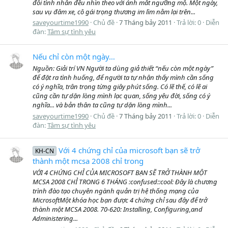
đôi tình nhân đều nhìn theo với ánh mắt ngưỡng mộ. Một ngày,
sau vụ đâm xe, cô gái trọng thương im lìm nằm lại trên...
saveyourtime1990
Chủ đề
7 Tháng bảy 2011
Trả lời: 0
Diễn
đàn:
Tâm sự tình yêu
Nếu chỉ còn một ngày…
Nguồn: Giải trí VN Người ta dùng giả thiết “nếu còn một ngày”
để đặt ra tình huống, để người ta tự nhận thấy mình cần sống
có ý nghĩa, trân trọng từng giây phút sống. Có lẽ thế, có lẽ ai
cũng cần tự dặn lòng mình lạc quan, sống yêu đời, sống có ý
nghĩa... và bản thân ta cũng tự dặn lòng mình...
saveyourtime1990
Chủ đề
7 Tháng bảy 2011
Trả lời: 0
Diễn
đàn:
Tâm sự tình yêu
Với 4 chứng chỉ của microsoft bạn sẽ trở
KH-CN
thành một mcsa 2008 chỉ trong
VỚI 4 CHỨNG CHỈ CỦA MICROSOFT BẠN SẼ TRỞ THÀNH MỘT
MCSA 2008 CHỈ TRONG 6 THÁNG :confused::cool: Đây là chương
trình đào tạo chuyên ngành quản trị hệ thống mạng của
MicrosoftMột khóa học bạn được 4 chứng chỉ sau đây để trở
thành một MCSA 2008. 70-620: Installing, Configuring,and
Administering...