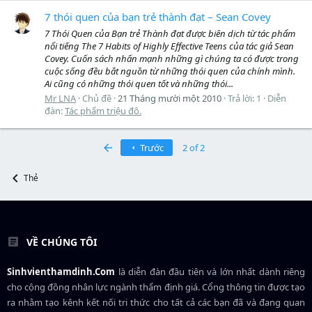
7 thói quen của bạn trẻ thành đạt – Sean Covey
7 Thói Quen của Bạn trẻ Thành đạt được biên dịch từ tác phẩm
nổi tiếng The 7 Habits of Highly Effective Teens của tác giả Sean
Covey. Cuốn sách nhấn mạnh những gì chúng ta có được trong
cuộc sống đều bắt nguồn từ những thói quen của chính mình.
Ai cũng có những thói quen tốt và những thói...
Mr LNA
Chủ đề
21 Tháng mười một 2010
Trả lời: 1
Diễn
đàn:
Tác phẩm triệu đô.
First
Trước
2 of 2
Thẻ
VỀ CHÚNG TÔI
Sinhvienthamdinh.Com
là diễn đàn đầu tiên và lớn nhất dành riêng
cho cộng đồng nhân lực ngành
thẩm định giá
. Cổng thông tin được tạo
ra nhằm tạo kênh kết nối tri thức cho tất cả các bạn đã và đang quan