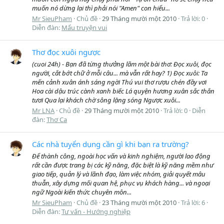
muốn nó dừng lại thì phải nói "Amen" con hiểu...
Mr SieuPham
Chủ đề
29 Tháng mười một 2010
Trả lời: 0
Diễn đàn:
Mẩu truyện vui
Thơ đọc xuôi ngược
(cuoi 24h) - Bạn đã từng thưởng lãm một bài thơ: Đọc xuôi, đọc
người, cắt bớt chữ ở mỗi câu... mà vẫn rất hay? 1) Đọc xuôi: Ta
mến cảnh xuân ánh sáng ngời Thú vui thơ rượu chén đầy vơi
Hoa cài dậu trúc cành xanh biếc Lá quyện hương xuân sắc thắn
tươi Qua lại khách chờ sông lặng sóng Ngược xuôi...
Mr LNA
Chủ đề
29 Tháng mười một 2010
Trả lời: 0
Diễn
đàn:
Thơ Ca
Các nhà tuyển dụng cần gì khi bạn ra trường?
Để thành công, ngoài học vấn và kinh nghiệm, người lao động
rất cần được trang bị các kỹ năng, đặc biệt là kỹ năng mềm như
giao tiếp, quản lý và lãnh đạo, làm việc nhóm, giải quyết mâu
thuẫn, xây dựng mối quan hệ, phục vụ khách hàng... và ngoại
ngữ Ngoài kiến thức chuyên môn...
Mr SieuPham
Chủ đề
23 Tháng mười một 2010
Trả lời: 6
Diễn đàn:
Tư vấn - Hướng nghiệp