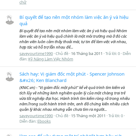
chữ
Bí quyết để tạo nên một nhóm làm việc ăn ý và hiệu
quả
Bí quyết để tạo nên một nhóm làm việc ăn ý và hiệu quả Nhóm
làm việc ăn ý và hiệu quả chính là một môi trường mà ở đó các
nhân viên luôn cảm thấy thoải mái, tự tin để làm việc với nhau,
hợp tác và hỗ trợ lẫn nhau để...
saveyourtime1990
Chủ đề
16 Tháng ba 2011
Trả lời: 0
Diễn
đàn:
Kỹ Năng Làm Việc Nhóm
Sách hay: Vị giám đốc một phút - Spencer Johnson
&#x26; Ken Blanchard
(KNiC.vn) - "Vị giám đốc một phút" kể về quá trình tìm kiếm và
tích lũy về những kinh nghiệm quản lý của một chàng trai trẻ
vừa tốt nghiệp đại học. Hành trình tìm kiếm ròng rã trong nhiều
năm.Trong suốt hành trình trên, anh đã chứng kiến nhiều cách
quản lý khác nhau nhưng vẫn chưa tìm ra người...
saveyourtime1990
Chủ đề
15 Tháng một 2011
Trả lời: 0
Diễn đàn:
Ebooks