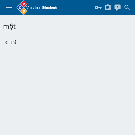
một
Thẻ