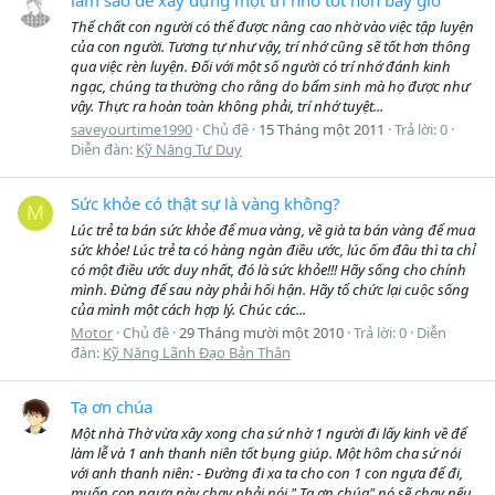
làm sao để xây dựng một trí nhớ tốt hơn bây giờ
Thể chất con người có thể được nâng cao nhờ vào việc tập luyện
của con người. Tương tự như vậy, trí nhớ cũng sẽ tốt hơn thông
qua việc rèn luyện. Đối với một số người có trí nhớ đánh kinh
ngạc, chúng ta thường cho rằng do bẩm sinh mà họ được như
vậy. Thực ra hoàn toàn không phải, trí nhớ tuyệt...
saveyourtime1990
Chủ đề
15 Tháng một 2011
Trả lời: 0
Diễn đàn:
Kỹ Năng Tư Duy
Sức khỏe có thật sự là vàng không?
M
Lúc trẻ ta bán sức khỏe để mua vàng, về già ta bán vàng để mua
sức khỏe! Lúc trẻ ta có hàng ngàn điều ước, lúc ốm đâu thì ta chỉ
có một điều ước duy nhất, đó là sức khỏe!!! Hãy sống cho chính
mình. Đừng để sau này phải hối hận. Hãy tổ chức lại cuộc sống
của mình một cách hợp lý. Chúc các...
Motor
Chủ đề
29 Tháng mười một 2010
Trả lời: 0
Diễn
đàn:
Kỹ Năng Lãnh Đạo Bản Thân
Tạ ơn chúa
Một nhà Thờ vừa xây xong cha sứ nhờ 1 người đi lấy kinh về để
làm lễ và 1 anh thanh niên tốt bụng giúp. Một hôm cha sứ nói
với anh thanh niên: - Đường đi xa ta cho con 1 con ngựa để đi,
muốn con ngựa này chạy phải nói " Tạ ơn chúa" nó sẽ chạy nếu