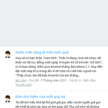
Nước mắt cũng là một món quà
Huy và cô bạn thân "nam tính" Thảo Vi đang chơi với nhau rất
thân và rất vui. Bỗng một ngày, Vi tuyên bố sẽ trở nên "nữ tính",
vì cô bạn đang. Đêm qua Arsenal thắng Barcelona 2-1. Huy đến
lớp mặt mày bí xị trong khi Vi thì tươi rói cười trêu ngươi nó:
“Thấy chưa, tao đã bảo Arsenal của tao thắng...
Mr LNA
Chủ đề
5 Tháng năm 2011
Trả lời: 0
Diễn đàn:
Truyện chữ
Đòn thù hiểm của một quý bà
Tôi đã tìm hiểu khá kỹ thế giới gái gọi. Nếu muốn tuyển gái gọi
tốt nhất là nhờ các ông xe ôm giúp đỡ. Phụ nữ như tôi không