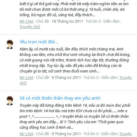
biết tí gì về thế giới này. Phải mất tới mấy trăm nghìn tiền xe ôm
tôi mới chọn được một cô bé thật ưng ý, 18 tuổi, chân dài, da
trắng, bộ ngực đồ sộ, sáng loà, đầy thách...
Mr LNA
Chủ đề
18 Tháng tư 2011
Trả lời: 0
Diễn đàn:
Truyện chữ
Yêu trọn một đời...
Năm ấy, cô mười sáu tuổi, lần đầu thích một chàng trai. Anh
không cao lắm, nho nhã thư sinh nhưng lại thích chơi đá bóng,
có một giọng nói rất trầm, thành tích học tập tốt, thường đứng
nhất trong lớp. Tuy lúc ấy, vấn đề yêu sớm đã không còn là
chuyện gì to tát, nữ sinh theo đuổi nam sinh...
Mr LNA
Chủ đề
9 Tháng tư 2011
Trả lời: 0
Diễn đàn:
Truyện
chữ
Sẽ có một thiên thần thay em yêu anh!
Truyện này đã từng đăng trên kênh 14, nếu ai đó mún đọc phải
tìm trên kênh 14 hơi lâu mà trên KSV chưa có thì phải.......nên e
post ^_^....................... >_< truyện khác vs truyện Sẽ có thiên thần
thay anh yêu em đấy.... Kì 1: Tình yêu của em "Thời gian qua
cộng đồng học sinh ở Anh và...
Mr LNA
Chủ đề
9 Tháng tư 2011
Trả lời: 0
Diễn đàn:
Truyện