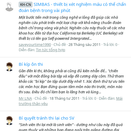
SIMBAS - thiết bị xét nghiệm máu có thể chẩn
KH-CN
đoán bệnh trong vài phút
Một bước tiến mới trong công nghệ vi lỏng đã giúp các nhà
nghiên cứu phát triển một loại chip với khả năng chuẩn đoán
bệnh chỉ trong vòng vài phút. Nghiên cứu này thuộc về các nha
khoa học đến từ đại học California tại Berkeley (UC Berkeley) với
thiết bị có tên gọi Self-powered Intergrated...
saveyourtime1990
Chủ đề
28 Tháng sáu 2011
Trả lời: 0
Diễn đàn:
Tin tức tổng hợp
Bí kíp ôn thi
Gần đến kì thi, không phải ai cũng đủ kiên nhẫn để... "chiến
đấu" với một đống bài tập và xấp đề cương dày cộm. Thử tham
khảo các "bí kíp" ôn tập dưới đây nhé! 1. Xác định thứ tự ưu tiên
các môn học Bạn đừng quan tâm môn nào thi trước, môn nào
thi sau. Điều đó chỉ làm bạn lo lắng hơn và lúng...
Mr LNA
Chủ đề
18 Tháng tư 2011
Trả lời: 0
Diễn đàn:
Mái
trường thân yêu
Bí quyết tránh thi lại cho SV
“Sinh viên thi lại mới là sinh viên” - dường như câu này đã quá
quen thuộc với những bạn đang ngồi trên giảng đường đại