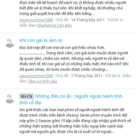
thực hiện tốt kế hoạch đã vạch ra; 2) không được nhiều người
biết đến và 3) thiếu hụt vốn. Khi khởi nghiệp, tôi thường chú
trọng giải quyết hai vấn đề đầu tiên bằng...
saveyourtime1990
Chủ đề
14 Tháng bảy 2011
Trả lời: 0
Diễn đàn:
Marketing Căn Bản
Khi con gái bị làm lơ
Đọc bài này để con trai và con gái hiểu nhau hơn.
............................ Trong tình cảm, con gái luôn muốn được người
ấy quan tâm, chăm sóc mình. Nhưng nếu người ta vô tâm và
thiếu tinh tế, thì con gái sẽ có những biểu hiện thế nào nhỉ? Khi
đã quen nhau, XX luôn muốn được chiều chuộng...
saveyourtime1990
Chủ đề
7 Tháng bảy 2011
Trả lời: 0
Diễn
đàn:
Tâm sự tình yêu
Những điều bí ẩn : Người ngoài hành tinh
KH-CN
thời cổ đại
Xin giới thiệu các bạn loạt phim về người ngoài hành tinh đã
được trình chiếu trên kênh History. Series phim truyền hình Mỹ
này gồm 2 Season gồm 15 tập (vẫn đang cập nhập) giải thích về
những hiện tượng bất thường hiện hữu ngay bên cạnh loài
người mà nguồn gốc được cho là có xuất sứ từ ngoài...