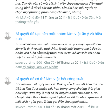
học. Tuy vậy, vẫn có một vài sinh viên chưa bao giờ bị điểm dưới
trung bình ở tất cả các học phần. Lên đại học, mỗi người tự
chọn một phương pháp riêng cho mình, nhưng...
Mr LNA
Chủ đề
18 Tháng tư 2011
Trả lời: 0
Diễn đàn:
Mái
trường thân yêu
Bí quyết để tạo nên một nhóm làm việc ăn ý và hiệu
quả
Bí quyết để tạo nên một nhóm làm việc ăn ý và hiệu quả Nhóm
làm việc ăn ý và hiệu quả chính là một môi trường mà ở đó các
nhân viên luôn cảm thấy thoải mái, tự tin để làm việc với nhau,
hợp tác và hỗ trợ lẫn nhau để...
saveyourtime1990
Chủ đề
16 Tháng ba 2011
Trả lời: 0
Diễn
đàn:
Kỹ Năng Làm Việc Nhóm
Bí quyết để có thể làm việc hết công suất
Đối với bạn một ngày làm việc 8 tiếng vẫn là quá ít? Làm thế nào
để bạn làm được nhiều việc hơn trong cùng khoảng thời gian
như vậy? Dưới đây là một số lời khuyên dành cho bạn: 1. Nói
chuyện điện thoại không quá 3 phút và viết tin nhắn qua email
một cách ngắn gọn. Tránh gọi điện cho người thích...
saveyourtime1990
Chủ đề
15 Tháng một 2011
Trả lời: 0