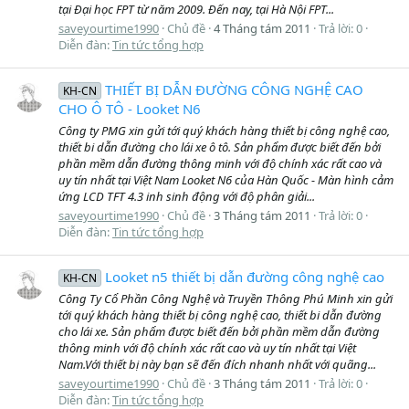
tại Đại học FPT từ năm 2009. Đến nay, tại Hà Nội FPT...
saveyourtime1990
Chủ đề
4 Tháng tám 2011
Trả lời: 0
Diễn đàn:
Tin tức tổng hợp
THIẾT BỊ DẪN ĐƯỜNG CÔNG NGHỆ CAO
KH-CN
CHO Ô TÔ - Looket N6
Công ty PMG xin gửi tới quý khách hàng thiết bị công nghệ cao,
thiết bi dẫn đường cho lái xe ô tô. Sản phẩm được biết đến bởi
phần mềm dẫn đường thông minh với độ chính xác rất cao và
uy tín nhất tại Việt Nam Looket N6 của Hàn Quốc - Màn hình cảm
ứng LCD TFT 4.3 inh sinh động với độ phân giải...
saveyourtime1990
Chủ đề
3 Tháng tám 2011
Trả lời: 0
Diễn đàn:
Tin tức tổng hợp
Looket n5 thiết bị dẫn đường công nghệ cao
KH-CN
Công Ty Cổ Phần Công Nghệ và Truyền Thông Phú Minh xin gửi
tới quý khách hàng thiết bị công nghệ cao, thiết bi dẫn đường
cho lái xe. Sản phẩm được biết đến bởi phần mềm dẫn đường
thông minh với độ chính xác rất cao và uy tín nhất tại Việt
Nam.Với thiết bị này bạn sẽ đến đích nhanh nhất với quãng...
saveyourtime1990
Chủ đề
3 Tháng tám 2011
Trả lời: 0
Diễn đàn:
Tin tức tổng hợp