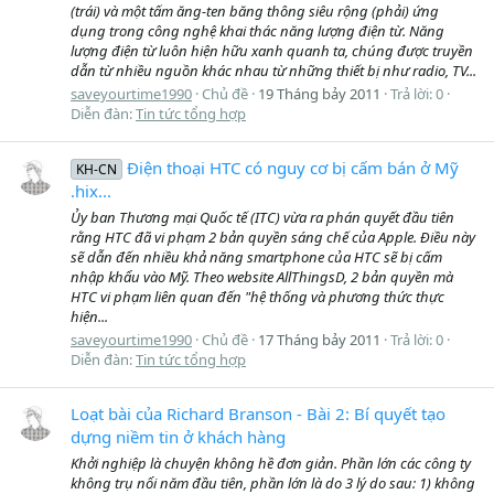
(trái) và một tấm ăng-ten băng thông siêu rộng (phải) ứng
dụng trong công nghệ khai thác năng lượng điện từ. Năng
lượng điện từ luôn hiện hữu xanh quanh ta, chúng được truyền
dẫn từ nhiều nguồn khác nhau từ những thiết bị như radio, TV...
saveyourtime1990
Chủ đề
19 Tháng bảy 2011
Trả lời: 0
Diễn đàn:
Tin tức tổng hợp
Điện thoại HTC có nguy cơ bị cấm bán ở Mỹ
KH-CN
.hix...
Ủy ban Thương mại Quốc tế (ITC) vừa ra phán quyết đầu tiên
rằng HTC đã vi phạm 2 bản quyền sáng chế của Apple. Điều này
sẽ dẫn đến nhiều khả năng smartphone của HTC sẽ bị cấm
nhập khẩu vào Mỹ. Theo website AllThingsD, 2 bản quyền mà
HTC vi phạm liên quan đến "hệ thống và phương thức thực
hiện...
saveyourtime1990
Chủ đề
17 Tháng bảy 2011
Trả lời: 0
Diễn đàn:
Tin tức tổng hợp
Loạt bài của Richard Branson - Bài 2: Bí quyết tạo
dựng niềm tin ở khách hàng
Khởi nghiệp là chuyện không hề đơn giản. Phần lớn các công ty
không trụ nổi năm đầu tiên, phần lớn là do 3 lý do sau: 1) không