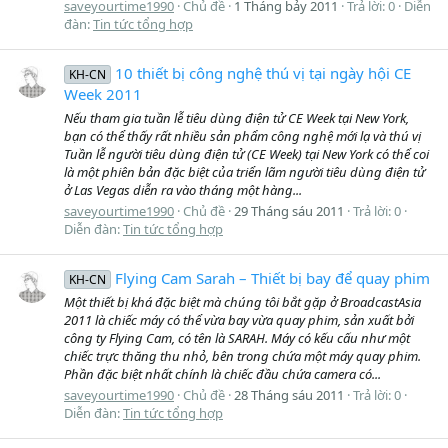
saveyourtime1990
Chủ đề
1 Tháng bảy 2011
Trả lời: 0
Diễn
đàn:
Tin tức tổng hợp
10 thiết bị công nghệ thú vị tại ngày hội CE
KH-CN
Week 2011
Nếu tham gia tuần lễ tiêu dùng điện tử CE Week tại New York,
bạn có thể thấy rất nhiều sản phẩm công nghệ mới lạ và thú vị
Tuần lễ người tiêu dùng điện tử (CE Week) tại New York có thể coi
là một phiên bản đặc biệt của triển lãm người tiêu dùng điện tử
ở Las Vegas diễn ra vào tháng một hàng...
saveyourtime1990
Chủ đề
29 Tháng sáu 2011
Trả lời: 0
Diễn đàn:
Tin tức tổng hợp
Flying Cam Sarah – Thiết bị bay để quay phim
KH-CN
Một thiết bị khá đặc biệt mà chúng tôi bắt gặp ở BroadcastAsia
2011 là chiếc máy có thể vừa bay vừa quay phim, sản xuất bởi
công ty Flying Cam, có tên là SARAH. Máy có kếu cấu như một
chiếc trực thăng thu nhỏ, bên trong chứa một máy quay phim.
Phần đặc biệt nhất chính là chiếc đầu chứa camera có...
saveyourtime1990
Chủ đề
28 Tháng sáu 2011
Trả lời: 0
Diễn đàn:
Tin tức tổng hợp