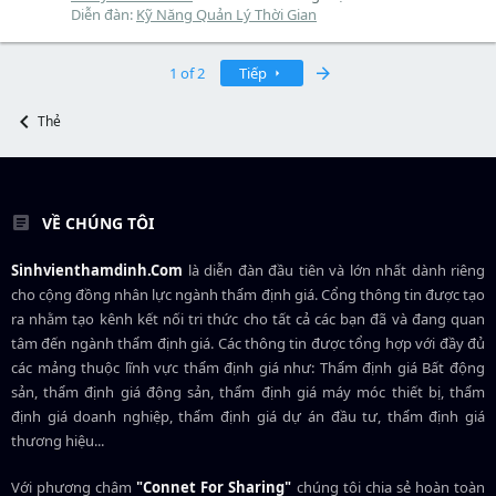
Diễn đàn:
Kỹ Năng Quản Lý Thời Gian
Last
1 of 2
Tiếp
Thẻ
VỀ CHÚNG TÔI
Sinhvienthamdinh.Com
là diễn đàn đầu tiên và lớn nhất dành riêng
cho cộng đồng nhân lực ngành
thẩm định giá
. Cổng thông tin được tạo
ra nhằm tạo kênh kết nối tri thức cho tất cả các bạn đã và đang quan
tâm đến ngành thẩm định giá. Các thông tin được tổng hợp với đầy đủ
các mảng thuộc lĩnh vực thẩm định giá như: Thẩm định giá Bất động
sản, thẩm định giá động sản, thẩm định giá máy móc thiết bị, thẩm
định giá doanh nghiệp, thẩm định giá dự án đầu tư, thẩm định giá
thương hiệu...
Với phương châm
"Connet For Sharing"
chúng tôi chia sẻ hoàn toàn