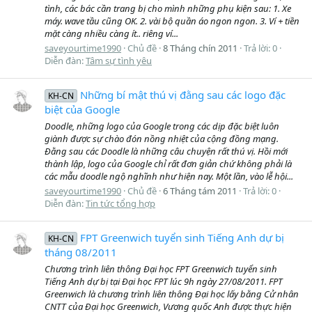
tình, các bác cần trang bị cho mình những phụ kiện sau: 1. Xe
máy. wave tầu cũng OK. 2. vài bộ quần áo ngon ngon. 3. Ví + tiền
mặt càng nhiều càng ít.. riêng ví...
saveyourtime1990
Chủ đề
8 Tháng chín 2011
Trả lời: 0
Diễn đàn:
Tâm sự tình yêu
Những bí mật thú vị đằng sau các logo đặc
KH-CN
biệt của Google
Doodle, những logo của Google trong các dịp đặc biệt luôn
giành được sự chào đón nồng nhiệt của cộng đồng mạng.
Đằng sau các Doodle là những câu chuyện rất thú vị. Hồi mới
thành lập, logo của Google chỉ rất đơn giản chứ không phải là
các mẫu doodle ngộ nghĩnh như hiện nay. Một lần, vào lễ hội...
saveyourtime1990
Chủ đề
6 Tháng tám 2011
Trả lời: 0
Diễn đàn:
Tin tức tổng hợp
FPT Greenwich tuyển sinh Tiếng Anh dự bị
KH-CN
tháng 08/2011
Chương trình liên thông Đại học FPT Greenwich tuyển sinh
Tiếng Anh dự bị tại Đại học FPT lúc 9h ngày 27/08/2011. FPT
Greenwich là chương trình liên thông Đại học lấy bằng Cử nhân
CNTT của Đại học Greenwich, Vương quốc Anh được thực hiện