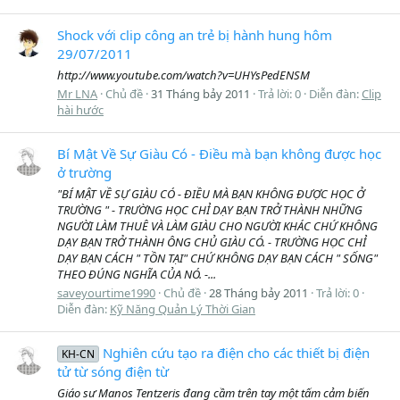
Shock với clip công an trẻ bị hành hung hôm
29/07/2011
http://www.youtube.com/watch?v=UHYsPedENSM
Mr LNA
Chủ đề
31 Tháng bảy 2011
Trả lời: 0
Diễn đàn:
Clip
hài hước
Bí Mật Về Sự Giàu Có - Điều mà bạn không được học
ở trường
"BÍ MẬT VỀ SỰ GIÀU CÓ - ĐIỀU MÀ BẠN KHÔNG ĐƯỢC HỌC Ở
TRƯỜNG " - TRƯỜNG HỌC CHỈ DẠY BẠN TRỞ THÀNH NHỮNG
NGƯỜI LÀM THUÊ VÀ LÀM GIÀU CHO NGƯỜI KHÁC CHỨ KHÔNG
DẠY BẠN TRỞ THÀNH ÔNG CHỦ GIÀU CÓ. - TRƯỜNG HỌC CHỈ
DẠY BẠN CÁCH " TỒN TẠI" CHỨ KHÔNG DẠY BẠN CÁCH " SỐNG"
THEO ĐÚNG NGHĨA CỦA NÓ. -...
saveyourtime1990
Chủ đề
28 Tháng bảy 2011
Trả lời: 0
Diễn đàn:
Kỹ Năng Quản Lý Thời Gian
Nghiên cứu tạo ra điện cho các thiết bị điện
KH-CN
tử từ sóng điện từ
Giáo sư Manos Tentzeris đang cầm trên tay một tấm cảm biến