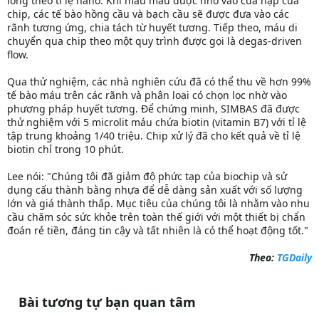
lỏng theo tỉ lệ nano. Khi mẫu máu được nhỏ vào cửa nạp của
chip, các tế bào hồng cầu và bạch cầu sẽ được đưa vào các
rãnh tương ứng, chia tách từ huyết tương. Tiếp theo, máu di
chuyển qua chip theo một quy trình được gọi là degas-driven
flow.
Qua thử nghiệm, các nhà nghiên cứu đã có thể thu về hơn 99%
tế bào máu trên các rãnh và phân loại có chọn lọc nhờ vào
phương pháp huyết tương. Để chứng minh, SIMBAS đã được
thử nghiệm với 5 microlit máu chứa biotin (vitamin B7) với tỉ lệ
tập trung khoảng 1/40 triệu. Chip xử lý đã cho kết quả về tỉ lệ
biotin chỉ trong 10 phút.
Lee nói: "Chúng tôi đã giảm độ phức tạp của biochip và sử
dụng cấu thành bằng nhựa để dễ dàng sản xuất với số lượng
lớn và giá thành thấp. Mục tiêu của chúng tôi là nhằm vào nhu
cầu chăm sóc sức khỏe trên toàn thế giới với một thiết bị chẩn
đoán rẻ tiền, đáng tin cậy và tất nhiên là có thể hoạt động tốt."
Theo:
TGDaily
Bài tương tự bạn quan tâm