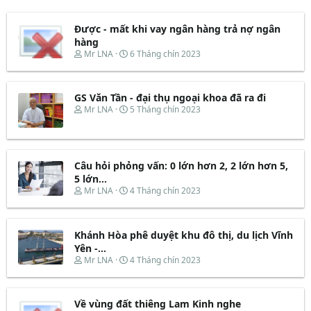
Được - mất khi vay ngân hàng trả nợ ngân
hàng
T
N
Mr LNA
6 Tháng chín 2023
h
g
r
à
e
y
GS Văn Tần - đại thụ ngoại khoa đã ra đi
a
b
d
ắ
T
N
Mr LNA
5 Tháng chín 2023
s
t
h
g
t
đ
r
à
a
ầ
e
y
r
u
a
b
t
d
ắ
Câu hỏi phỏng vấn: 0 lớn hơn 2, 2 lớn hơn 5,
e
s
t
5 lớn...
r
t
đ
T
N
Mr LNA
4 Tháng chín 2023
a
ầ
h
g
r
u
r
à
t
e
y
e
Khánh Hòa phê duyệt khu đô thị, du lịch Vĩnh
a
b
r
d
ắ
Yên -...
s
t
T
N
Mr LNA
4 Tháng chín 2023
t
đ
h
g
a
ầ
r
à
r
u
e
y
t
Về vùng đất thiêng Lam Kinh nghe
a
b