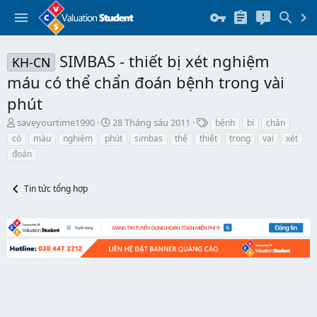
SIMBAS - thiết bị xét nghiệm
KH-CN
máu có thể chẩn đoán bệnh trong vài
phút
T
N
T
saveyourtime1990
28 Tháng sáu 2011
bệnh
bí
chân
h
g
h
có
màu
nghiệm
phút
simbas
thế
thiết
trong
vai
xét
r
à
ẻ
đoán
e
y
a
b
d
ắ
Tin tức tổng hợp
s
t
t
đ
a
ầ
r
u
t
e
r