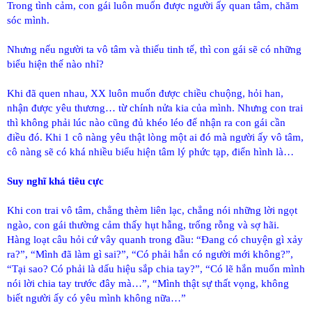
Trong tình cảm, con gái luôn muốn được người ấy quan tâm, chăm
sóc mình.
Nhưng nếu người ta vô tâm và thiếu tinh tế, thì con gái sẽ có những
biểu hiện thế nào nhỉ?
Khi đã quen nhau, XX luôn muốn được chiều chuộng, hỏi han,
nhận được yêu thương… từ chính nửa kia của mình. Nhưng con trai
thì không phải lúc nào cũng đủ khéo léo để nhận ra con gái cần
điều đó. Khi 1 cô nàng yêu thật lòng một ai đó mà người ấy vô tâm,
cô nàng sẽ có khá nhiều biểu hiện tâm lý phức tạp, điển hình là…
Suy nghĩ khá tiêu cực
Khi con trai vô tâm, chẳng thèm liên lạc, chẳng nói những lời ngọt
ngào, con gái thường cảm thấy hụt hẫng, trống rỗng và sợ hãi.
Hàng loạt câu hỏi cứ vây quanh trong đầu: “Đang có chuyện gì xảy
ra?”, “Mình đã làm gì sai?”, “Có phải hắn có người mới không?”,
“Tại sao? Có phải là dấu hiệu sắp chia tay?”, “Có lẽ hắn muốn mình
nói lời chia tay trước đây mà…”, “Mình thật sự thất vọng, không
biết người ấy có yêu mình không nữa…”