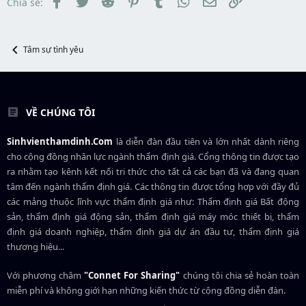
Facebook
Twitter
Reddit
Pinterest
Tumblr
WhatsApp
Email
Link
Chia sẻ:
a
ầ
r
u
t
e
Tâm sự tình yêu
r
VỀ CHÚNG TÔI
Sinhvienthamdinh.Com
là diễn đàn đầu tiên và lớn nhất dành riêng
cho cộng đồng nhân lực ngành
thẩm định giá
. Cổng thông tin được tạo
ra nhằm tạo kênh kết nối tri thức cho tất cả các bạn đã và đang quan
tâm đến ngành thẩm định giá. Các thông tin được tổng hợp với đầy đủ
các mảng thuộc lĩnh vực thẩm định giá như: Thẩm định giá Bất động
sản, thẩm định giá động sản, thẩm định giá máy móc thiết bị, thẩm
định giá doanh nghiệp, thẩm định giá dự án đầu tư, thẩm định giá
thương hiệu...
Với phương châm
"Connet For Sharing"
chúng tôi chia sẻ hoàn toàn
miễn phí và không giới hạn những kiến thức từ cộng đồng diễn đàn.