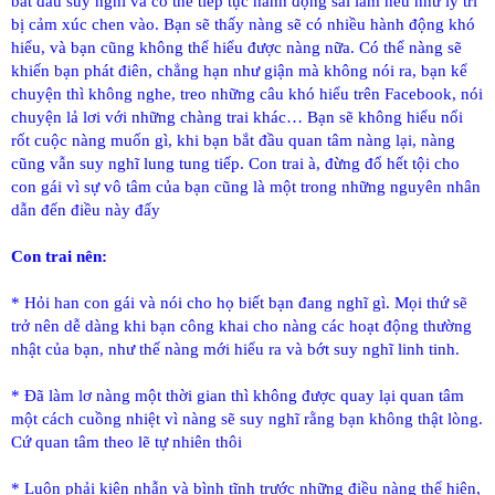
bắt đầu suy nghĩ và có thể tiếp tục hành động sai lầm nếu như lý trí
bị cảm xúc chen vào. Bạn sẽ thấy nàng sẽ có nhiều hành động khó
hiểu, và bạn cũng không thể hiểu được nàng nữa. Có thể nàng sẽ
khiến bạn phát điên, chẳng hạn như giận mà không nói ra, bạn kể
chuyện thì không nghe, treo những câu khó hiểu trên Facebook, nói
chuyện lả lơi với những chàng trai khác… Bạn sẽ không hiểu nổi
rốt cuộc nàng muốn gì, khi bạn bắt đầu quan tâm nàng lại, nàng
cũng vẫn suy nghĩ lung tung tiếp. Con trai à, đừng đổ hết tội cho
con gái vì sự vô tâm của bạn cũng là một trong những nguyên nhân
dẫn đến điều này đấy
Con trai nên:
* Hỏi han con gái và nói cho họ biết bạn đang nghĩ gì. Mọi thứ sẽ
trở nên dễ dàng khi bạn công khai cho nàng các hoạt động thường
nhật của bạn, như thế nàng mới hiểu ra và bớt suy nghĩ linh tinh.
* Đã làm lơ nàng một thời gian thì không được quay lại quan tâm
một cách cuồng nhiệt vì nàng sẽ suy nghĩ rằng bạn không thật lòng.
Cứ quan tâm theo lẽ tự nhiên thôi
* Luôn phải kiên nhẫn và bình tĩnh trước những điều nàng thể hiện,