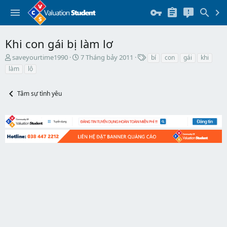
Khi con gái bị làm lơ
T
N
T
saveyourtime1990
7 Tháng bảy 2011
bí
con
gái
khi
h
g
h
làm
lộ
r
à
ẻ
e
y
a
b
Tâm sự tình yêu
d
ắ
s
t
t
đ
a
ầ
r
u
t
e
r