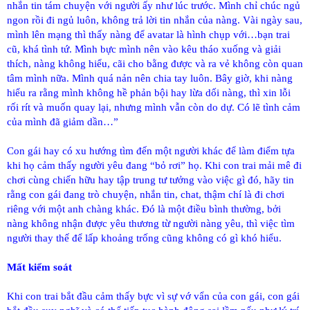
nhắn tin tám chuyện với người ấy như lúc trước. Mình chỉ chúc ngủ
ngon rồi đi ngủ luôn, không trả lời tin nhắn của nàng. Vài ngày sau,
mình lên mạng thì thấy nàng để avatar là hình chụp với…bạn trai
cũ, khá tình tứ. Mình bực mình nên vào kêu tháo xuống và giải
thích, nàng không hiểu, cãi cho bằng được và ra vẻ không còn quan
tâm mình nữa. Mình quá nản nên chia tay luôn. Bây giờ, khi nàng
hiểu ra rằng mình không hề phản bội hay lừa dối nàng, thì xin lỗi
rối rít và muốn quay lại, nhưng mình vẫn còn do dự. Có lẽ tình cảm
của mình đã giảm dần…”
Con gái hay có xu hướng tìm đến một người khác để làm điểm tựa
khi họ cảm thấy người yêu đang “bỏ rơi” họ. Khi con trai mải mê đi
chơi cùng chiến hữu hay tập trung tư tưởng vào việc gì đó, hãy tin
rằng con gái đang trò chuyện, nhắn tin, chat, thậm chí là đi chơi
riêng với một anh chàng khác. Đó là một điều bình thường, bởi
nàng không nhận được yêu thương từ người nàng yêu, thì việc tìm
người thay thế để lấp khoảng trống cũng không có gì khó hiểu.
Mất kiểm soát
Khi con trai bắt đầu cảm thấy bực vì sự vớ vẩn của con gái, con gái