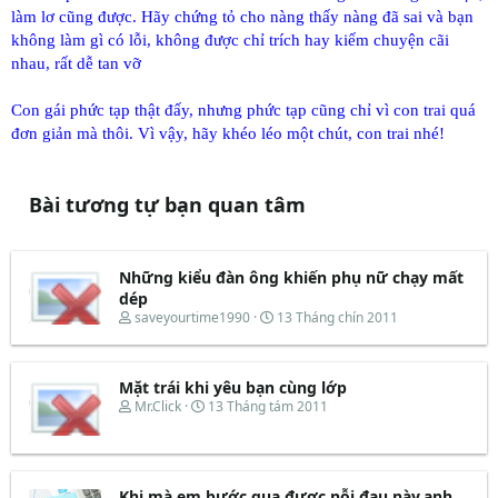
làm lơ cũng được. Hãy chứng tỏ cho nàng thấy nàng đã sai và bạn
không làm gì có lỗi, không được chỉ trích hay kiếm chuyện cãi
nhau, rất dễ tan vỡ
Con gái phức tạp thật đấy, nhưng phức tạp cũng chỉ vì con trai quá
đơn giản mà thôi. Vì vậy, hãy khéo léo một chút, con trai nhé!
Bài tương tự bạn quan tâm
Những kiểu đàn ông khiến phụ nữ chạy mất
dép
T
N
saveyourtime1990
13 Tháng chín 2011
h
g
r
à
e
y
Mặt trái khi yêu bạn cùng lớp
a
b
d
ắ
T
N
Mr.Click
13 Tháng tám 2011
s
t
h
g
t
đ
r
à
a
ầ
e
y
r
u
a
b
t
d
ắ
Khi mà em bước qua được nỗi đau này,anh