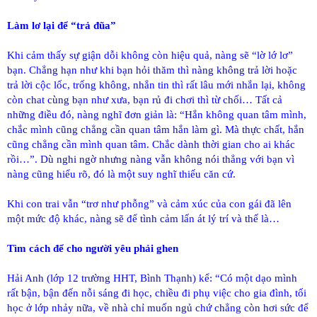
Làm lơ lại để “trả đũa”
Khi cảm thấy sự giận dỗi không còn hiệu quả, nàng sẽ “lờ lớ lơ”
bạn. Chẳng hạn như khi bạn hỏi thăm thì nàng không trả lời hoặc
trả lời cộc lốc, trống không, nhắn tin thì rất lâu mới nhắn lại, không
còn chat cùng bạn như xưa, bạn rủ đi chơi thì từ chối… Tất cả
những điều đó, nàng nghĩ đơn giản là: “Hắn không quan tâm mình,
chắc mình cũng chẳng cần quan tâm hắn làm gì. Mà thực chất, hắn
cũng chẳng cần mình quan tâm. Chắc dành thời gian cho ai khác
rồi…”. Dù nghi ngờ nhưng nàng vẫn không nói thẳng với bạn vì
nàng cũng hiểu rõ, đó là một suy nghĩ thiếu căn cứ.
Khi con trai vẫn “trơ như phỗng” và cảm xúc của con gái đã lên
một mức độ khác, nàng sẽ để tình cảm lấn át lý trí và thế là…
Tìm cách để cho người yêu phải ghen
Hải Anh (lớp 12 trường HHT, Bình Thạnh) kể: “Có một dạo mình
rất bận, bận đến nỗi sáng đi học, chiều đi phụ việc cho gia đình, tối
học ở lớp nhảy nữa, về nhà chỉ muốn ngủ chứ chẳng còn hơi sức để