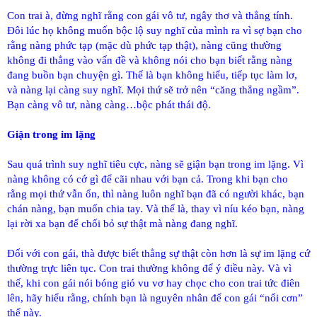
Con trai à, đừng nghĩ rằng con gái vô tư, ngây thơ và thẳng tính.
Đôi lúc họ không muốn bộc lộ suy nghĩ của mình ra vì sợ bạn cho
rằng nàng phức tạp (mặc dù phức tạp thật), nàng cũng thường
không đi thẳng vào vấn đề và không nói cho bạn biết rằng nàng
đang buồn bạn chuyện gì. Thế là bạn không hiểu, tiếp tục làm lơ,
và nàng lại càng suy nghĩ. Mọi thứ sẽ trở nên “căng thẳng ngầm”.
Bạn càng vô tư, nàng càng…bộc phát thái độ.
Giận trong im lặng
Sau quá trình suy nghĩ tiêu cực, nàng sẽ giận bạn trong im lặng. Vì
nàng không có cớ gì để cãi nhau với bạn cả. Trong khi bạn cho
rằng mọi thứ vẫn ổn, thì nàng luôn nghĩ bạn đã có người khác, bạn
chán nàng, bạn muốn chia tay. Và thế là, thay vì níu kéo bạn, nàng
lại rời xa bạn để chối bỏ sự thật mà nàng đang nghĩ.
Đối với con gái, thà được biết thẳng sự thật còn hơn là sự im lặng cứ
thường trực liên tục. Con trai thường không để ý điều này. Và vì
thế, khi con gái nói bóng gió vu vơ hay chọc cho con trai tức điên
lên, hãy hiểu rằng, chính bạn là nguyên nhân để con gái “nổi cơn”
thế này.