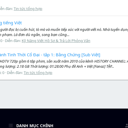
iễn đàn:
Tin tức tổng hợp
 tiếng Việt
người đọc bị cuốn hút, tò mò và muốn tiếp xúc với người viết nó. Nhà tuyển dụng
văn phạm. Lá đơn dù ngắn, song bạn cũng...
 0
Diễn đàn:
Kỹ Năng Viết Hồ Sơ & Trả Lời Phỏng Vấn
h Tinh Thời Cổ Đại - tập 1: Bằng Chứng [Sub Việt]
ình HDTV 720p gồm 6 tập phim, sản xuất năm 2010 của kênh HISTORY CHANNE
ng lượng: 2.18 GB Thời lượng: 01:28:00 Phụ đề Anh + Việt [Fanaz] TẬP...
i: 0
Diễn đàn:
Tin tức tổng hợp
DANH MỤC CHÍNH