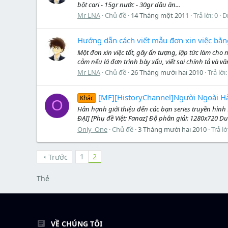
bột cari - 15gr nước - 30gr dầu ăn...
Mr LNA
Chủ đề
14 Tháng một 2011
Trả lời: 0
D
Hướng dẫn cách viết mẫu đơn xin việc bằng
Một đơn xin việc tốt, gây ấn tượng, lập tức làm cho 
cảm nếu lá đơn trình bày xấu, viết sai chính tả và 
Mr LNA
Chủ đề
26 Tháng mười hai 2010
Trả lời:
[MF][HistoryChannel]Người Ngoài Hàn
Khác
O
Hân hạnh giới thiệu đến các bạn series truyền h
ĐẠI] [Phụ đề Việt: Fanaz] Độ phân giải: 1280x720 Du
Only_One
Chủ đề
3 Tháng mười hai 2010
Trả lờ
1
2
Trước
Thẻ
VỀ CHÚNG TÔI