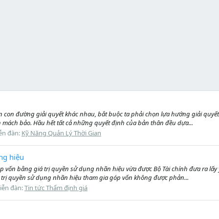
n con đường giải quyết khác nhau, bắt buộc ta phải chọn lựa hướng giải quy
 mách bảo. Hầu hết tất cả những quyết định của bản thân đều dựa...
ễn đàn:
Kỹ Năng Quản Lý Thời Gian
ng hiệu
vốn bằng giá trị quyền sử dụng nhãn hiệu vừa được Bộ Tài chính đưa ra lấy ý
 trị quyền sử dụng nhãn hiệu tham gia góp vốn không được phản...
iễn đàn:
Tin tức Thẩm định giá