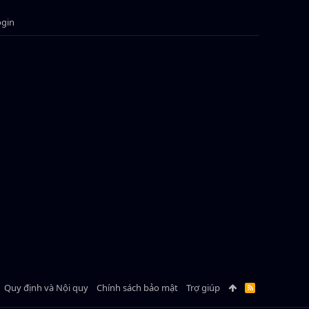
ogin
Quy định và Nội quy
Chính sách bảo mật
Trợ giúp
R
S
S