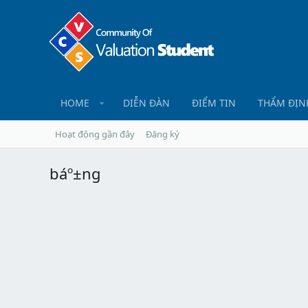
HOME
DIỄN ĐÀN
ĐIỂM TIN
THẨM ĐỊN
Hoạt động gần đây
Đăng ký
báº±ng