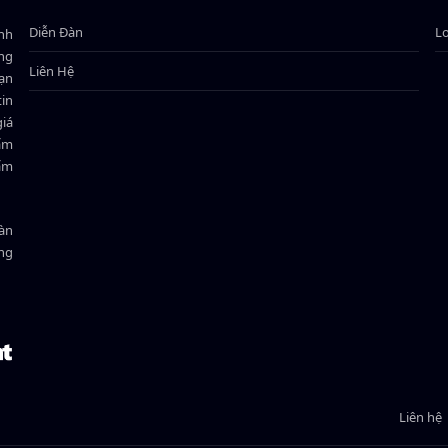
Diễn Đàn
L
ành
ông
Liên Hệ
bạn
in
giá
hẩm
hẩm
oàn
ồng
Liên hệ