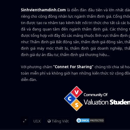
Sinhvienthamdinh.Com
là diễn đàn đầu tiên và lớn nhất d
riêng cho cộng đồng nhân lực ngành
thẩm định giá
. Cổng th
tin được tạo ra nhằm tạo kênh kết nối tri thức cho tất cả các 
đã và đang quan tâm đến ngành thẩm định giá. Các thông t
được tổng hợp với đầy đủ các mảng thuộc lĩnh vực thẩm định 
như: Thẩm định giá Bất động sản, thẩm định giá động sản, t
định giá máy móc thiết bị, thẩm định giá doanh nghiệp, t
định giá dự án đầu tư, thẩm định giá thương hiệu...
Với phương châm
"Connet For Sharing"
chúng tôi chia sẻ h
toàn miễn phí và không giới hạn những kiến thức từ cộng đ
diễn đàn.
UI.X
Tiếng Việt