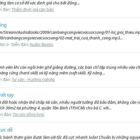
ờng làm cơ sở để xác định giá cho bất động...
n đàn:
Thẩm định giá căn bản
ống
m.vn/Stream/AudioBooks/2009/canbangcongviecvacuocsong/01-loi_gioi_thieu.mp3[/VI
009/canbangcongviecvacuocsong/02-mat_trai_cua_thanh_cong.mp3...
lời: 0
Diễn đàn:
Audio Books
 viên khi còn ngồi trên ghế giảng đường, các bạn chỉ tập trung nhiều vào ch
ng cứng (hard skill) và kỹ năng mềm (soft skill). Kỹ năng...
n đàn:
Tư vấn - Hướng nghiệp
iết tay
đất hoặc nhận thế chấp tài sản, nhiều người tưởng đã bảo đảm, không cần ra 
ích 30m2 tại phường 4, quận Tân Bình (TP.HCM) cho bà C. với...
ễn đàn:
Tin tức tổng hợp
cực dễ
c bánh thơm giòn được làm với tốc độ cực nhanh luôn! Chuẩn bị những nguyên l