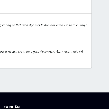
 không có thời gian đọc một lá đơn dài lê thê. Họ sẽ thiếu thiện
L: ANCIENT ALIENS SERIES [NGƯỜI NGOÀI HÀNH TINH THỜI CỔ
CÁ NHÂN