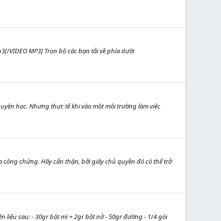
DEO MP3] Trọn bộ các bạn tải về phía dưới
uyện học. Nhưng thực tế khi vào một môi trường làm việc
công chứng. Hãy cẩn thận, bởi giấy chủ quyền đó có thể trở
iệu sau: - 30gr bột mì + 2gr bột nở - 50gr đường - 1/4 gói