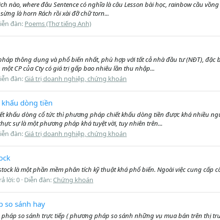
 which nào, where đâu Sentence có nghĩa là câu Lesson bài học, rainbow cầu vồ
sừng là horn Rách rồi xài đỡ chữ torn...
iễn đàn:
Poems (Thơ tiếng Anh)
p thông dụng và phổ biến nhất, phù hợp với tất cả nhà đầu tư (NĐT), đặc bi
 một CP của Cty có giá trị gấp bao nhiêu lần thu nhập...
iễn đàn:
Giá trị doanh nghiệp, chứng khoán
 khấu dòng tiền
t khấu dòng cổ tức thì phương pháp chiết khấu dòng tiền được khá nhiều n
 thực sự là một phương pháp khá tuyệt vời, tuy nhiên trên...
iễn đàn:
Giá trị doanh nghiệp, chứng khoán
ock
ck là một phần mềm phân tích kỹ thuật khá phổ biến. Ngoài việc cung cấp công
rả lời: 0
Diễn đàn:
Chứng khoán
p so sánh hay
g pháp so sánh trực tiếp ( phương pháp so sánh những vụ mua bán trên thị tr