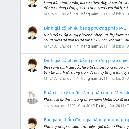
Long dài, short ngắn, tall cao Here đây, there đó,
đừng Darling tiếng gọi em cưng Merry vui thích, cái 
Mr LNA
Chủ đề
19 Tháng năm 2011
Trả lời: 0
D
Định giá cổ phiếu bằng phương pháp P/E
Định giá CP áp dụng phương pháp P/E là phương phá
có ưu điểm dễ tính và dễ hiểu. NĐT cần xác định liệu
Mr LNA
Chủ đề
17 Tháng năm 2011
Trả lời: 0
D
Định giá cổ phiếu bằng phương pháp chiết
Bên cạnh định giá cổ phiếu bằng phương pháp chiế
tích tài chính ưa dùng hơn. Về mặt lý thuyết thì đây
Mr LNA
Chủ đề
17 Tháng năm 2011
Trả lời: 0
D
Phân tích kỹ thuật bằng phần mềm Metast
Phân tích kỹ thuật bằng phần mềm Metastock Metasto
saveyourtime1990
Chủ đề
5 Tháng năm 2011
T
Bài giảng thẩm định giá bằng phương phá
Phương pháp so sánh trực tiếp ( giá bán ) • Phươn