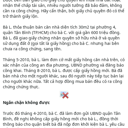
nhận thế chấp tài sản, nhiều người tưởng đã bảo đảm, không
cần ra công chứng. Hãy cẩn thận, bởi giấy chủ quyền đó có thể
trở thành giấy lộn.
Bà L. thỏa thuận bán căn nhà diện tích 30m2 tại phường 4,
quận Tân Bình (TP.HCM) cho bà C. với giá gần 600 triệu đồng.
Bà L. đã giao giấy chứng nhận quyền sở hữu nhà ở và quyền
sử dụng đất ở (gọi tắt là giấy hồng) cho bà C. nhưng hai bên
chưa ra công chứng, sang tên.
Tháng 5-2010, bà L. làm đơn cớ mất giấy hồng căn nhà trên, có
xác nhận của công an địa phương, UBND phường và đăng báo
công khai. Tháng 8-2010, bà L. được cấp giấy hồng mới. Bà đã
bán nhà cho một người khác, sau đó người này tiếp tục bán lại
cho người khác nữa. Tất cả hợp đồng mua bán đều có ra công
chứng chứng thực.
Ngăn chặn không được
Trước đó tháng 4-2010, bà C. đã làm đơn gửi UBND quận Tân
Bình, đề nghị không cấp giấy hồng mới cho bà L., đồng thời
thông báo cho quận biết bà đã nộp đơn khởi kiện bà L. yêu cầu