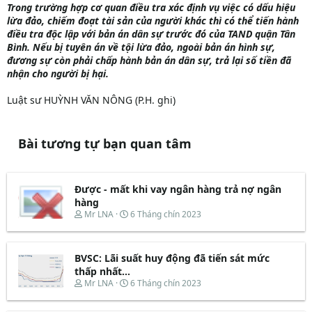
Trong trường hợp cơ quan điều tra xác định vụ việc có dấu hiệu
lừa đảo, chiếm đoạt tài sản của người khác thì có thể tiến hành
điều tra độc lập với bản án dân sự trước đó của TAND quận Tân
Bình. Nếu bị tuyên án về tội lừa đảo, ngoài bản án hình sự,
đương sự còn phải chấp hành bản án dân sự, trả lại số tiền đã
nhận cho người bị hại.
Luật sư HUỲNH VĂN NÔNG (P.H. ghi)
Bài tương tự bạn quan tâm
Được - mất khi vay ngân hàng trả nợ ngân
hàng
T
N
Mr LNA
6 Tháng chín 2023
h
g
r
à
e
y
BVSC: Lãi suất huy động đã tiến sát mức
a
b
d
ắ
thấp nhất...
s
t
T
N
Mr LNA
6 Tháng chín 2023
t
đ
h
g
a
ầ
r
à