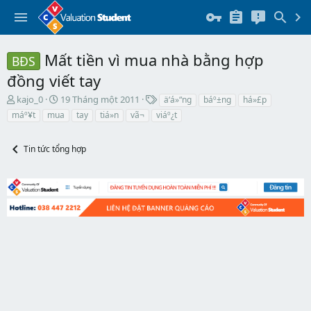
Mất tiền vì mua nhà bằng hợp
BĐS
đồng viết tay
T
N
T
kajo_0
19 Tháng một 2011
ä‘á»“ng
báº±ng
há»£p
h
g
h
máº¥t
mua
tay
tiá»n
vã¬
viáº¿t
r
à
ẻ
e
y
a
b
Tin tức tổng hợp
d
ắ
s
t
t
đ
a
ầ
r
u
t
e
r