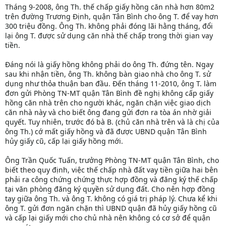
Tháng 9-2008, ông Th. thế chấp giấy hồng căn nhà hơn 80m2
trên đường Trương Định, quận Tân Bình cho ông T. để vay hơn
300 triệu đồng. Ông Th. không phải đóng lãi hằng tháng, đổi
lại ông T. được sử dụng căn nhà thế chấp trong thời gian vay
tiền.
Đáng nói là giấy hồng không phải do ông Th. đứng tên. Ngay
sau khi nhận tiền, ông Th. không bàn giao nhà cho ông T. sử
dụng như thỏa thuận ban đầu. Đến tháng 11-2010, ông T. làm
đơn gửi Phòng TN-MT quận Tân Bình đề nghị không cấp giấy
hồng căn nhà trên cho người khác, ngăn chặn việc giao dịch
căn nhà này và cho biết ông đang gửi đơn ra tòa án nhờ giải
quyết. Tuy nhiên, trước đó bà B. (chủ căn nhà trên và là chị của
ông Th.) cớ mất giấy hồng và đã được UBND quận Tân Bình
hủy giấy cũ, cấp lại giấy hồng mới.
Ông Trần Quốc Tuấn, trưởng Phòng TN-MT quận Tân Bình, cho
biết theo quy định, việc thế chấp nhà đất vay tiền giữa hai bên
phải ra công chứng chứng thực hợp đồng và đăng ký thế chấp
tại văn phòng đăng ký quyền sử dụng đất. Cho nên hợp đồng
tay giữa ông Th. và ông T. không có giá trị pháp lý. Chưa kể khi
ông T. gửi đơn ngăn chặn thì UBND quận đã hủy giấy hồng cũ
và cấp lại giấy mới cho chủ nhà nên không có cơ sở để quận