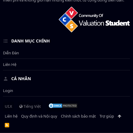
miễn phí và không giới hạn những kiến thức từ cộng đồng diễn đàn.
DANH MỤC CHÍNH
Diễn Đàn
Liên Hệ
CÁ NHÂN
Login
UI.X
Tiếng Việt
Liên hệ
Quy định và Nội quy
Chính sách bảo mật
Trợ giúp
R
S