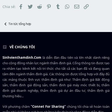
r
s
t
t
đ
Facebook
Twitter
Reddit
Pinterest
Tumblr
WhatsApp
Email
Link
Chia sẻ:
a
ầ
r
u
t
e
Tin tức tổng hợp
r
VỀ CHÚNG TÔI
Sinhvienthamdinh.Com
là diễn đàn đầu tiên và lớn nhất dành riêng
cho cộng đồng nhân lực ngành
thẩm định giá
. Cổng thông tin được tạo
ra nhằm tạo kênh kết nối tri thức cho tất cả các bạn đã và đang quan
tâm đến ngành thẩm định giá. Các thông tin được tổng hợp với đầy đủ
các mảng thuộc lĩnh vực thẩm định giá như: Thẩm định giá Bất động
sản, thẩm định giá động sản, thẩm định giá máy móc thiết bị, thẩm
định giá doanh nghiệp, thẩm định giá dự án đầu tư, thẩm định giá
thương hiệu...
Với phương châm
"Connet For Sharing"
chúng tôi chia sẻ hoàn toàn