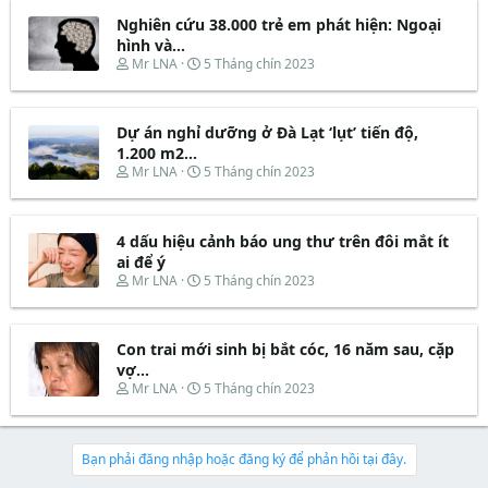
r
u
e
y
t
Nghiên cứu 38.000 trẻ em phát hiện: Ngoại
a
b
e
d
ắ
hình và...
r
s
t
T
N
Mr LNA
5 Tháng chín 2023
t
đ
h
g
a
ầ
r
à
r
u
e
y
t
Dự án nghỉ dưỡng ở Đà Lạt ‘lụt’ tiến độ,
a
b
e
d
ắ
1.200 m2...
r
s
t
T
N
Mr LNA
5 Tháng chín 2023
t
đ
h
g
a
ầ
r
à
r
u
e
y
t
4 dấu hiệu cảnh báo ung thư trên đôi mắt ít
a
b
e
d
ắ
ai để ý
r
s
t
T
N
Mr LNA
5 Tháng chín 2023
t
đ
h
g
a
ầ
r
à
r
u
e
y
t
Con trai mới sinh bị bắt cóc, 16 năm sau, cặp
a
b
e
d
ắ
vợ...
r
s
t
T
N
Mr LNA
5 Tháng chín 2023
t
đ
h
g
a
ầ
r
à
r
u
e
y
t
a
b
Bạn phải đăng nhập hoặc đăng ký để phản hồi tại đây.
e
d
ắ