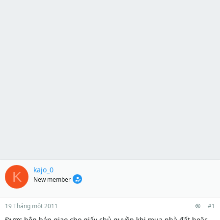
kajo_0
K
New member
19 Tháng một 2011
#1
Được bên bán giao cho giấy chủ quyền khi mua nhà đất hoặc