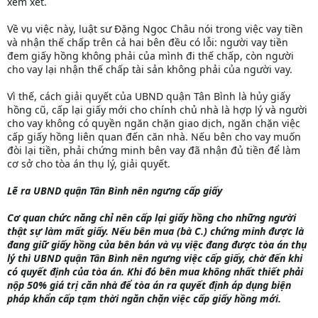
xem xét.
Về vụ việc này, luật sư Đặng Ngọc Châu nói trong việc vay tiền
và nhận thế chấp trên cả hai bên đều có lỗi: người vay tiền
đem giấy hồng không phải của mình đi thế chấp, còn người
cho vay lại nhận thế chấp tài sản không phải của người vay.
Vì thế, cách giải quyết của UBND quận Tân Bình là hủy giấy
hồng cũ, cấp lại giấy mới cho chính chủ nhà là hợp lý và người
cho vay không có quyền ngăn chặn giao dịch, ngăn chặn việc
cấp giấy hồng liên quan đến căn nhà. Nếu bên cho vay muốn
đòi lại tiền, phải chứng minh bên vay đã nhận đủ tiền để làm
cơ sở cho tòa án thụ lý, giải quyết.
Lẽ ra UBND quận Tân Bình nên ngưng cấp giấy
Cơ quan chức năng chỉ nên cấp lại giấy hồng cho những người
thật sự làm mất giấy. Nếu bên mua (bà C.) chứng minh được là
đang giữ giấy hồng của bên bán và vụ việc đang được tòa án thụ
lý thì UBND quận Tân Bình nên ngưng việc cấp giấy, chờ đến khi
có quyết định của tòa án. Khi đó bên mua không nhất thiết phải
nộp 50% giá trị căn nhà để tòa án ra quyết định áp dụng biện
pháp khẩn cấp tạm thời ngăn chặn việc cấp giấy hồng mới.