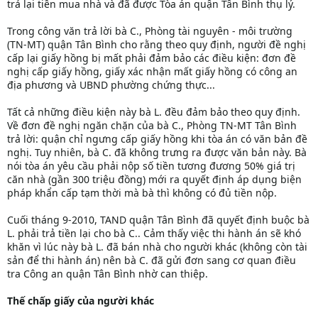
trả lại tiền mua nhà và đã được Tòa án quận Tân Bình thụ lý.
Trong công văn trả lời bà C., Phòng tài nguyên - môi trường
(TN-MT) quận Tân Bình cho rằng theo quy định, người đề nghị
cấp lại giấy hồng bị mất phải đảm bảo các điều kiện: đơn đề
nghị cấp giấy hồng, giấy xác nhận mất giấy hồng có công an
địa phương và UBND phường chứng thực...
Tất cả những điều kiện này bà L. đều đảm bảo theo quy định.
Về đơn đề nghị ngăn chặn của bà C., Phòng TN-MT Tân Bình
trả lời: quận chỉ ngưng cấp giấy hồng khi tòa án có văn bản đề
nghị. Tuy nhiên, bà C. đã không trưng ra được văn bản này. Bà
nói tòa án yêu cầu phải nộp số tiền tương đương 50% giá trị
căn nhà (gần 300 triệu đồng) mới ra quyết định áp dụng biện
pháp khẩn cấp tạm thời mà bà thì không có đủ tiền nộp.
Cuối tháng 9-2010, TAND quận Tân Bình đã quyết định buộc bà
L. phải trả tiền lại cho bà C.. Cảm thấy việc thi hành án sẽ khó
khăn vì lúc này bà L. đã bán nhà cho người khác (không còn tài
sản để thi hành án) nên bà C. đã gửi đơn sang cơ quan điều
tra Công an quận Tân Bình nhờ can thiệp.
Thế chấp giấy của người khác