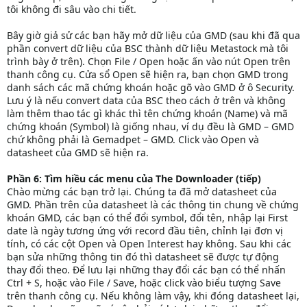
tôi không đi sâu vào chi tiết.
Bây giờ giả sử các bạn hãy mở dữ liệu của GMD (sau khi đã qua
phần convert dữ liệu của BSC thành dữ liệu Metastock mà tôi
trình bày ở trên). Chọn File / Open hoặc ấn vào nút Open trên
thanh công cụ. Cửa sổ Open sẽ hiện ra, bạn chọn GMD trong
danh sách các mã chứng khoán hoặc gõ vào GMD ở ô Security.
Lưu ý là nếu convert data của BSC theo cách ở trên và không
làm thêm thao tác gì khác thì tên chứng khoán (Name) và mã
chứng khoán (Symbol) là giống nhau, ví dụ đều là GMD – GMD
chứ không phải là Gemadpet – GMD. Click vào Open và
datasheet của GMD sẽ hiện ra.
Phần 6: Tìm hiều các menu của The Downloader (tiếp)
Chào mừng các bạn trở lại. Chúng ta đã mở datasheet của
GMD. Phần trên của datasheet là các thông tin chung về chứng
khoán GMD, các bạn có thể đổi symbol, đổi tên, nhập lại First
date là ngày tương ứng với record đầu tiên, chỉnh lại đơn vị
tính, có các cột Open và Open Interest hay không. Sau khi các
bạn sửa những thông tin đó thì datasheet sẽ được tự động
thay đổi theo. Để lưu lại những thay đổi các bạn có thể nhấn
Ctrl + S, hoặc vào File / Save, hoặc click vào biểu tượng Save
trên thanh công cụ. Nếu không làm vậy, khi đóng datasheet lại,