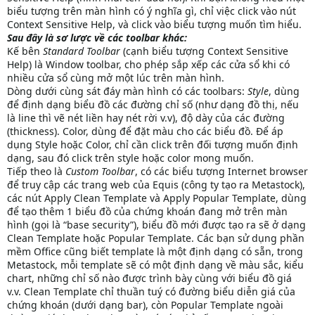
biểu tượng trên màn hình có ý nghĩa gì, chỉ việc click vào nút
Context Sensitive Help, và click vào biểu tượng muốn tìm hiểu.
Sau đây là sơ lược về các toolbar khác:
Kế bên
Standard Toolbar
(cạnh biểu tượng Context Sensitive
Help) là Window toolbar, cho phép sắp xếp các cửa sổ khi có
nhiều cửa sổ cùng mở một lúc trên màn hình.
Dòng dưới cùng sát đáy màn hình có các toolbars:
Style
, dùng
để định dạng biểu đồ các đường chỉ số (như dạng đồ thị, nếu
là line thì vẽ nét liền hay nét rời v.v), độ dày của các đường
(thickness). Color, dùng để đặt màu cho các biểu đồ. Để áp
dụng Style hoặc Color, chỉ cần click trên đối tượng muốn định
dạng, sau đó click trên style hoặc color mong muốn.
Tiếp theo là
Custom Toolbar
, có các biểu tượng Internet browser
để truy cập các trang web của Equis (công ty tạo ra Metastock),
các nút Apply Clean Template và Apply Popular Template, dùng
để tạo thêm 1 biểu đồ của chứng khoán đang mở trên màn
hình (gọi là “base security”), biểu đồ mới được tạo ra sẽ ở dạng
Clean Template hoặc Popular Template. Các bạn sử dụng phần
mềm Office cũng biết template là một định dạng có sẵn, trong
Metastock, mỗi template sẽ có một định dạng về màu sắc, kiểu
chart, những chỉ số nào được trình bày cùng với biểu đồ giá
v.v. Clean Template chỉ thuần tuý có đường biểu diễn giá của
chứng khoán (dưới dạng bar), còn Popular Template ngoài