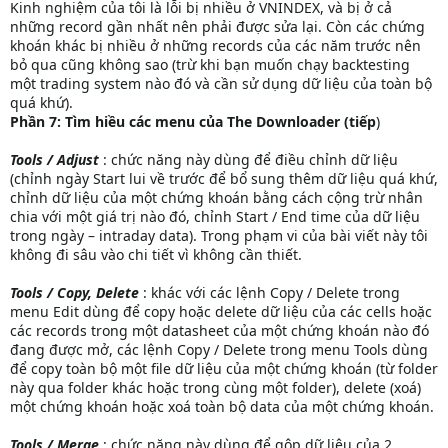
Kinh nghiệm của tôi là lỗi bị nhiều ở VNINDEX, và bị ở cả
những record gần nhất nên phải được sửa lại. Còn các chứng
khoán khác bị nhiều ở những records của các năm trước nên
bỏ qua cũng không sao (trừ khi bạn muốn chạy backtesting
một trading system nào đó và cần sử dụng dữ liệu của toàn bộ
quá khứ).
Phần 7: Tìm hiều các menu của The Downloader (tiếp
)
Tools / Adjust
: chức năng này dùng để điều chỉnh dữ liệu
(chỉnh ngày Start lui về trước để bổ sung thêm dữ liệu quá khứ,
chỉnh dữ liệu của một chứng khoán bằng cách cộng trừ nhân
chia với một giá trị nào đó, chỉnh Start / End time của dữ liệu
trong ngày – intraday data). Trong phạm vi của bài viết này tôi
không đi sâu vào chi tiết vì không cần thiết.
Tools / Copy, Delete
: khác với các lệnh Copy / Delete trong
menu Edit dùng để copy hoặc delete dữ liệu của các cells hoặc
các records trong một datasheet của một chứng khoán nào đó
đang được mở, các lệnh Copy / Delete trong menu Tools dùng
để copy toàn bộ một file dữ liệu của một chứng khoán (từ folder
này qua folder khác hoặc trong cùng một folder), delete (xoá)
một chứng khoán hoặc xoá toàn bộ data của một chứng khoán.
Tools / Merge
: chức năng này dùng để gộp dữ liệu của 2