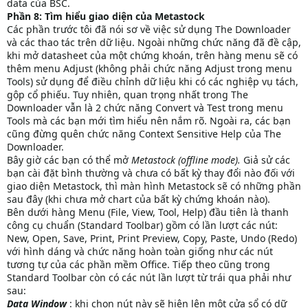
data của BSC.
Phần 8: Tìm hiểu giao diện của Metastock
Các phần trước tôi đã nói sơ về việc sử dụng The Downloader
và các thao tác trên dữ liệu. Ngoài những chức năng đã đề cập,
khi mở datasheet của một chứng khoán, trên hàng menu sẽ có
thêm menu Adjust (không phải chức năng Adjust trong menu
Tools) sử dụng để điều chỉnh dữ liệu khi có các nghiệp vụ tách,
gộp cổ phiếu. Tuy nhiên, quan trọng nhất trong The
Downloader vẫn là 2 chức năng Convert và Test trong menu
Tools mà các bạn mới tìm hiểu nên nắm rõ. Ngoài ra, các bạn
cũng đừng quên chức năng Context Sensitive Help của The
Downloader.
Bây giờ các bạn có thể mở
Metastock (offline mode).
Giả sử các
bạn cài đặt bình thường và chưa có bất kỳ thay đổi nào đối với
giao diện Metastock, thì màn hình Metastock sẽ có những phần
sau đây (khi chưa mở chart của bất kỳ chứng khoán nào).
Bên dưới hàng Menu (File, View, Tool, Help) đầu tiên là thanh
công cụ chuẩn (Standard Toolbar) gồm có lần lượt các nút:
New, Open, Save, Print, Print Preview, Copy, Paste, Undo (Redo)
với hình dáng và chức năng hoàn toàn giống như các nút
tương tự của các phần mềm Office. Tiếp theo cũng trong
Standard Toolbar còn có các nút lần lượt từ trái qua phải như
sau:
Data Window
: khi chọn nút này sẽ hiện lên một cửa sổ có dữ