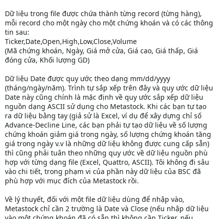
Dữ liệu trong file được chứa thành từng record (từng hàng),
mỗi record cho một ngày cho một chứng khoán và có các thông
tin sau:
Ticker,Date,Open,High,Low,Close,Volume
(Mã chứng khoán, Ngày, Giá mở cửa, Giá cao, Giá thấp, Giá
đóng cửa, Khối lượng GD)
Dữ liệu Date được quy ước theo dạng mm/dd/yyyy
(tháng/ngày/năm). Trình tự sắp xếp trên đây và quy ước dữ liệu
Date này cũng chính là mặc định về quy ước sắp xếp dữ liệu
nguồn dạng ASCII sử dụng cho Metastock. Khi các bạn tự tạo
ra dữ liệu bằng tay (giả sử là Excel, ví dụ để xây dựng chỉ số
Advance-Decline Line, các bạn phải tự tạo dữ liệu về số lượng
chứng khoán giảm giá trong ngày, số lượng chứng khoán tăng
giá trong ngày v.v là những dữ liệu không được cung cấp sẵn)
thì cũng phải tuân theo những quy ước về dữ liệu nguồn phù
hợp với từng dạng file (Excel, Quattro, ASCII). Tôi không đi sâu
vào chi tiết, trong phạm vi của phần này dữ liệu của BSC đã
phù hợp với mục đích của Metastock rồi.
Về lý thuyết, đối với một file dữ liệu dùng để nhập vào,
Metastock chỉ cần 2 trường là Date và Close (nếu nhập dữ liệu
vào một chứng khoán đã có sẵn thì không cần Ticker, nếu