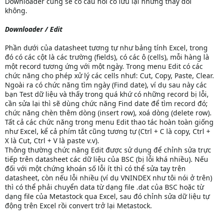
Downloader cũng sẽ có câu hỏi có lưu lại những thay đổi
không.
Downloader / Edit
Phần dưới của datasheet tương tự như bảng tính Excel, trong
đó có các cột là các trường (fields), có các ô (cells), mỗi hàng là
một record tương ứng với một ngày. Trong menu Edit có các
chức năng cho phép xử lý các cells nhưl: Cut, Copy, Paste, Clear.
Ngoài ra có chức năng tìm ngày (Find date), ví dụ sau này các
bạn Test dữ liệu và thấy trong quá khứ có những record bị lỗi,
cần sửa lại thì sẽ dùng chức năng Find date để tìm record đó;
chức năng chèn thêm dòng (insert row), xoá dòng (delete row).
Tất cả các chức năng trong menu Edit thao tác hoàn toàn giống
như Excel, kể cả phím tắt cũng tương tự (Ctrl + C là copy, Ctrl +
X là Cut, Ctrl + V là paste v.v).
Thông thường chức năng Edit được sử dụng để chỉnh sửa trực
tiếp trên datasheet các dữ liệu của BSC (bị lỗi khá nhiều). Nếu
đối với một chứng khoán số lỗi ít thì có thể sửa tay trên
datasheet, còn nếu lỗi nhiều (ví dụ VNINDEX như tôi nói ở trên)
thì có thể phải chuyển data từ dạng file .dat của BSC hoặc từ
dạng file của Metastock qua Excel, sau đó chỉnh sửa dữ liệu tự
động trên Excel rồi convert trở lại Metastock.