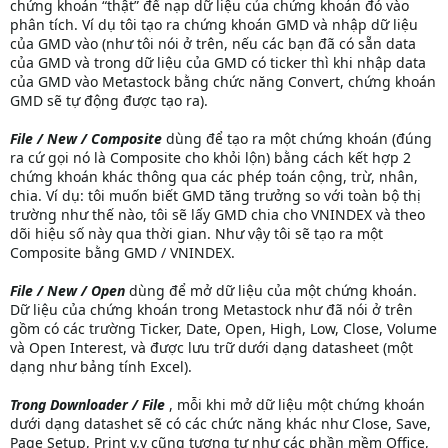
chứng khoán “thật” để nạp dữ liệu của chứng khoán đó vào
phân tích. Ví dụ tôi tạo ra chứng khoán GMD và nhập dữ liệu
của GMD vào (như tôi nói ở trên, nếu các bạn đã có sẵn data
của GMD và trong dữ liệu của GMD có ticker thì khi nhập data
của GMD vào Metastock bằng chức năng Convert, chứng khoán
GMD sẽ tự động được tạo ra).
File / New / Composite
dùng để tạo ra một chứng khoán (đúng
ra cứ gọi nó là Composite cho khỏi lộn) bằng cách kết hợp 2
chứng khoán khác thông qua các phép toán cộng, trừ, nhân,
chia. Ví dụ: tôi muốn biết GMD tăng trưởng so với toàn bộ thị
trường như thế nào, tôi sẽ lấy GMD chia cho VNINDEX và theo
dõi hiệu số này qua thời gian. Như vậy tôi sẽ tạo ra một
Composite bằng GMD / VNINDEX.
File / New / Open
dùng để mở dữ liệu của một chứng khoán.
Dữ liệu của chứng khoán trong Metastock như đã nói ở trên
gồm có các trường Ticker, Date, Open, High, Low, Close, Volume
và Open Interest, và được lưu trữ dưới dạng datasheet (một
dạng như bảng tính Excel).
Trong Downloader / File
, mỗi khi mở dữ liệu một chứng khoán
dưới dạng datashet sẽ có các chức năng khác như Close, Save,
Page Setup, Print v.v cũng tương tự như các phần mềm Office,