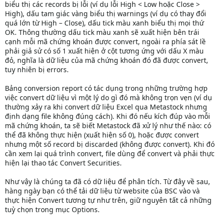
biểu thị các records bị lỗi (ví dụ lỗi High < Low hoặc Close >
High), dấu tam giác vàng biểu thị warnings (ví dụ có thay đổi
quá lớn từ High – Close), dấu tick màu xanh biểu thị mọi thứ
OK. Thông thường dấu tick màu xanh sẽ xuất hiện bên trái
cạnh mỗi mã chứng khoán được convert, ngoài ra phía sát lề
phải giả sử có số 1 xuất hiện ở cột tương ứng với dấu X màu
đỏ, nghĩa là dữ liệu của mã chứng khoán đó đã được convert,
tuy nhiên bị errors.
Bảng conversion report có tác dụng trong những trường hợp
việc convert dữ liệu vì một lý do gì đó mà không trọn vẹn (ví dụ
thường xảy ra khi convert dữ liệu Excel qua Metastock nhưng
định dạng file không đúng cách). Khi đó nếu kích đúp vào mỗi
mã chứng khoán, ta sẽ biết Metastock đã xử lý như thế nào: có
thể đã không thực hiện (xuất hiện số 0), hoặc được convert
nhưng một số record bị discarded (không được convert). Khi đó
cần xem lại quá trình convert, file dùng để convert và phải thực
hiện lại thao tác Convert Securities.
Như vậy là chúng ta đã có dữ liệu để phân tích. Từ đây về sau,
hàng ngày bạn có thể tải dữ liệu từ website của BSC vào và
thực hiện Convert tương tự như trên, giữ nguyên tất cả những
tuỳ chọn trong mục Options.