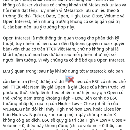
không có ticker và chưa có chứng khoán thì Metastock tự tạo và
hỏi mình đặt tên). Tuy nhiên vì Metastock lưu dữ liệu theo 6
trường (fields): Ticker, Date, Open, High, Low, Close, Volume và
Open Interest, nên những trường không có sẽ bị gán giá trị =
0, các bạn nên lưu ý trường hợp này.
Open Interest là một thông tin quan trọng cho phân tích kỹ
thuật, tuy nhiên nó liên quan đến Options (quyền mua / quyền
bán) vốn chưa có trên TTCK Việt Nam, chứ nó không phải là
khối lượng dư mua hay dư bán sau mỗi phiên như một số
người lầm tưởng. Vì vậy chúng ta có thể bỏ qua Open Interest.
Lưu ý quan trọng: sau này khi sử dụng tốt Metastock, các bạn
cần kiểm tra (Test) dữ liệu vì dữ
liệu của BSC có nhiều chỗ
sai. TTCK Việt Nam lấy giá Open là giá Close của hôm trước, với
phương thức khớp lệnh theo phiên như hiện nay giá Open có
thể không nằm trong khoảng High – Low. Bên cạnh đó BSC
thường nhập lộn giá trị của High – Low – Close (nhất là của
VNINDEX) nên đôi khi thấy High nhỏ hơn Low, hoặc Close lớn
hơn High v.v. Ngoài ra, khi trong một ngày chứng khoán X
không có giao dịch, BSC sẽ quy giá trị của High = Low = Close =
Volume = 0, điều này không đúng (chỉ có volume = 0 thôi, còn