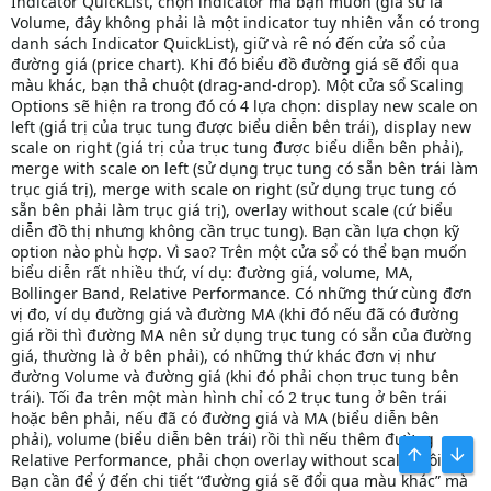
Indicator QuickList, chọn indicator mà bạn muốn (giả sử là
Volume, đây không phải là một indicator tuy nhiên vẫn có trong
danh sách Indicator QuickList), giữ và rê nó đến cửa sổ của
đường giá (price chart). Khi đó biểu đồ đường giá sẽ đổi qua
màu khác, bạn thả chuột (drag-and-drop). Một cửa sổ Scaling
Options sẽ hiện ra trong đó có 4 lựa chọn: display new scale on
left (giá trị của trục tung được biểu diễn bên trái), display new
scale on right (giá trị của trục tung được biểu diễn bên phải),
merge with scale on left (sử dụng trục tung có sẵn bên trái làm
trục giá trị), merge with scale on right (sử dụng trục tung có
sẵn bên phải làm trục giá trị), overlay without scale (cứ biểu
diễn đồ thị nhưng không cần trục tung). Bạn cần lựa chọn kỹ
option nào phù hợp. Vì sao? Trên một cửa sổ có thể bạn muốn
biểu diễn rất nhiều thứ, ví dụ: đường giá, volume, MA,
Bollinger Band, Relative Performance. Có những thứ cùng đơn
vị đo, ví dụ đường giá và đường MA (khi đó nếu đã có đường
giá rồi thì đường MA nên sử dụng trục tung có sẵn của đường
giá, thường là ở bên phải), có những thứ khác đơn vị như
đường Volume và đường giá (khi đó phải chọn trục tung bên
trái). Tối đa trên một màn hình chỉ có 2 trục tung ở bên trái
hoặc bên phải, nếu đã có đường giá và MA (biểu diễn bên
phải), volume (biểu diễn bên trái) rồi thì nếu thêm đường
Relative Performance, phải chọn overlay without scale thôi.
BÊN TRÊN
BOT
Bạn cần để ý đến chi tiết “đường giá sẽ đổi qua màu khác” mà