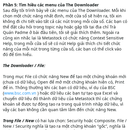
Phần 5: Tìm hiều các menu của The Downloader
Sau đây tôi trình bày về các menu của The Downloader. Mỗi khi
chọn một chức năng nhất định, một cửa sổ sẽ hiện ra, tôi xin
không đi chi tiết vào tất cả các nút trong mỗi cửa sổ. Các bạn có
thể đặt câu hỏi trong topic này hoặc gặp tôi tại địa chỉ Trà
Quán Padme ở bài đầu tiên, tôi sẽ giải thích thêm. Ngoài ra
cũng xin nhắc lại là Metastock có chức năng Context Sensitive
Help, trong mỗi cửa sổ sẽ có nút Help giải thích chi tiết chức
năng của mỗi nút trong từng cửa sổ, các bạn có thể click vào
đó để tìm hiểu.
The Downloader / File:
Trong mục File có chức năng New để tạo một chứng khoán mới
(chưa có dữ liệu), Open để mở một chứng khoán hiện có, Print
để in. Thông thường khi các bạn có dữ liệu, ví dụ của BSC
(
www.bsc.com.vn
) hoặc dữ liệu các bạn tự tạo qua Excel và
chuyển dữ liệu đó thành dữ liệu của Metastock thì các chứng
khoán sẽ được tự động tạo ra trong quá trình nhập dữ liệu, vì
vậy các bạn không cần quan tâm lắm đến chức năng New.
Trong File / New
có hai lựa chọn: Security hoặc Composite. File /
New / Security nghĩa là tạo ra một chứng khoán “gốc”, nghĩa là