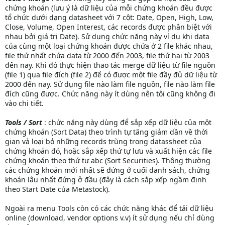
chứng khoán (lưu ý là dữ liệu của mỗi chứng khoán đều được
tổ chức dưới dạng datasheet với 7 cột: Date, Open, High, Low,
Close, Volume, Open Interest, các records được phân biệt với
nhau bởi giá trị Date). Sử dụng chức năng này ví dụ khi data
của cùng một loại chứng khoán được chứa ở 2 file khác nhau,
file thứ nhất chứa data từ 2000 đến 2003, file thứ hai từ 2003
đến nay. Khi đó thực hiện thao tác merge dữ liệu từ file nguồn
(file 1) qua file đích (file 2) để có được một file đầy đủ dữ liệu từ
2000 đến nay. Sử dụng file nào làm file nguồn, file nào làm file
đích cũng được. Chức năng này ít dùng nên tôi cũng không đi
vào chi tiết.
Tools / Sort
: chức năng này dùng để sắp xếp dữ liệu của một
chứng khoán (Sort Data) theo trình tự tăng giảm dần về thời
gian và loại bỏ những records trùng trong datassheet của
chứng khoán đó, hoặc sắp xếp thứ tự lưu và xuất hiện các file
chứng khoán theo thứ tự abc (Sort Securities). Thông thường
các chứng khoán mới nhất sẽ đứng ở cuối danh sách, chứng
khoán lâu nhất đứng ở đầu (đây là cách sắp xếp ngầm định
theo Start Date của Metastock).
Ngoài ra menu Tools còn có các chức năng khác để tải dữ liệu
online (download, vendor options v.v) ít sử dụng nếu chỉ dùng