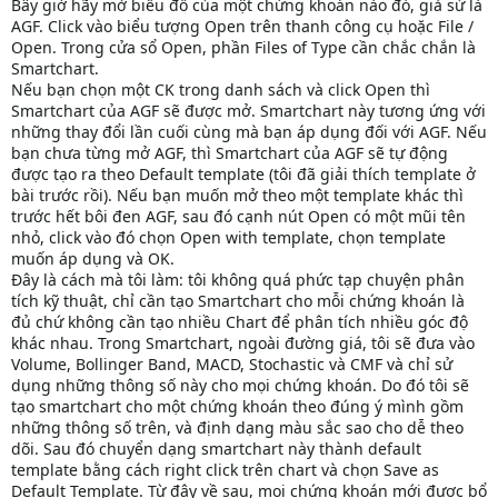
Bây giờ hãy mở biểu đồ của một chứng khoán nào đó, giả sử là
AGF. Click vào biểu tượng Open trên thanh công cụ hoặc File /
Open. Trong cửa sổ Open, phần Files of Type cần chắc chắn là
Smartchart.
Nếu bạn chọn một CK trong danh sách và click Open thì
Smartchart của AGF sẽ được mở. Smartchart này tương ứng với
những thay đổi lần cuối cùng mà bạn áp dụng đối với AGF. Nếu
bạn chưa từng mở AGF, thì Smartchart của AGF sẽ tự động
được tạo ra theo Default template (tôi đã giải thích template ở
bài trước rồi). Nếu bạn muốn mở theo một template khác thì
trước hết bôi đen AGF, sau đó cạnh nút Open có một mũi tên
nhỏ, click vào đó chọn Open with template, chọn template
muốn áp dụng và OK.
Đây là cách mà tôi làm: tôi không quá phức tạp chuyện phân
tích kỹ thuật, chỉ cần tạo Smartchart cho mỗi chứng khoán là
đủ chứ không cần tạo nhiều Chart để phân tích nhiều góc độ
khác nhau. Trong Smartchart, ngoài đường giá, tôi sẽ đưa vào
Volume, Bollinger Band, MACD, Stochastic và CMF và chỉ sử
dụng những thông số này cho mọi chứng khoán. Do đó tôi sẽ
tạo smartchart cho một chứng khoán theo đúng ý mình gồm
những thông số trên, và định dạng màu sắc sao cho dễ theo
dõi. Sau đó chuyển dạng smartchart này thành default
template bằng cách right click trên chart và chọn Save as
Default Template. Từ đây về sau, mọi chứng khoán mới được bổ