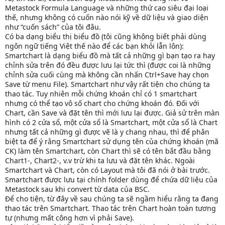
Metastock Formula Language và những thứ cao siêu đại loại
thế, nhưng không có cuốn nào nói kỹ về dữ liệu và giao diện
như “cuốn sách” của tôi đâu.
Có ba dạng biểu thị biểu đồ (tôi cũng không biết phải dùng
ngôn ngữ tiếng Việt thế nào để các bạn khỏi lẫn lôn):
Smartchart là dạng biểu đồ mà tất cả những gì bạn tạo ra hay
chỉnh sửa trên đó đều được lưu lại tức thì (được coi là những
chỉnh sửa cuối cùng mà không cần nhấn Ctrl+Save hay chọn
Save từ menu File). Smartchart như vậy rất tiện cho chúng ta
thao tác. Tuy nhiên mỗi chứng khoán chỉ có 1 smartchart
nhưng có thể tạo vô số chart cho chứng khoán đó. Đối với
Chart, cần Save và đặt tên thì mới lưu lại được. Giả sử trên màn
hình có 2 cửa sổ, một cửa sổ là Smartchart, một cửa sổ là Chart
nhưng tất cả những gì được vẽ là y chang nhau, thì để phân
biệt ta để ý rằng Smartchart sử dụng tên của chứng khoán (mã
CK) làm tên Smartchart, còn Chart thì sẽ có tên bắt đầu bằng
Chart1-, Chart2-, v.v trừ khi ta lưu và đặt tên khác. Ngoài
Smartchart và Chart, còn có Layout mà tôi đã nói ở bài trước.
Smartchart được lưu tại chính folder dùng để chứa dữ liệu của
Metastock sau khi convert từ data của BSC.
Để cho tiện, từ đây về sau chúng ta sẽ ngầm hiểu rằng ta đang
thao tác trên Smartchart. Thao tác trên Chart hoàn toàn tương
tự (nhưng mất công hơn vì phải Save).