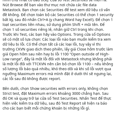
Nút Browse để bạn vào thư mục nơi chứa các file data
Metastock. Bạn chọn các Securities để test xem dữ liệu có vấn
đề không. Để chọn toàn bộ các Securities có thể chọn 1 security
bất kỳ, sau đó nhấn Ctrl+A (y chang Word hay Excel!). Để chọn 1
loạt securities liền nhau, sử dụng phím Shift + mũi tên. Để
chọn 1 số securities riêng lẻ, nhấn giữ Ctrl trong khi chọn.
Trước khi Test, các bạn hãy vào Options. Trong cửa sổ Options
sẽ có một số lựa chọn: Các loại lỗi nào bạn muốn kiểm tra xem
dữ liệu bị lỗi. Có thể chọn tất cả các loại lỗi, tuy vậy vì thị
trường CKVN giao dịch theo phiên, lấy giá Close hôm trước làm
giá Open hôm sau nên hay bị lỗi 1100 “Open outside of High-
Low range”, đây là một lỗi đối với Metastock nhưng không phải
là một lỗi đối với TTCKVN nên cần bỏ chọn lỗi 1100 – nếu không
số lượng lỗi báo quá nhiều, khó theo dõi và khi số lỗi vượt qua
ngưỡng Maximum errors mà mình đặt ở dưới thì sẽ ngưng lại,
các lỗi sau đó không được report.
Bên dưới, chọn Show securities with errors only, không chọn
Strict test, đặt Maximum errors khoảng 3000 chẳng hạn. Sau
đó OK và quay trở lại cửa sổ Test Securities. Nhấn Test để thực
hiện việc kiểm tra dữ liệu, sau đó Test Report sẽ hiện ra báo
cho các bạn biết mỗi chứng khoán bị những lỗi gì.