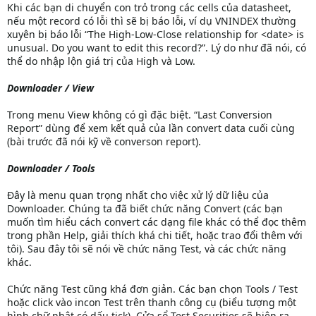
Khi các bạn di chuyển con trỏ trong các cells của datasheet,
nếu một record có lỗi thì sẽ bị báo lỗi, ví dụ VNINDEX thường
xuyên bị báo lỗi “The High-Low-Close relationship for <date> is
unusual. Do you want to edit this record?”. Lý do như đã nói, có
thể do nhập lộn giá trị của High và Low.
Downloader / View
Trong menu View không có gì đặc biệt. “Last Conversion
Report” dùng để xem kết quả của lần convert data cuối cùng
(bài trước đã nói kỹ về converson report).
Downloader / Tools
Đây là menu quan trọng nhất cho việc xử lý dữ liệu của
Downloader. Chúng ta đã biết chức năng Convert (các bạn
muốn tìm hiểu cách convert các dạng file khác có thể đọc thêm
trong phần Help, giải thích khá chi tiết, hoặc trao đổi thêm với
tôi). Sau đây tôi sẽ nói về chức năng Test, và các chức năng
khác.
Chức năng Test cũng khá đơn giản. Các bạn chọn Tools / Test
hoặc click vào incon Test trên thanh công cụ (biểu tượng một
hình chữ nhật có dấu tick). Cửa sổ Test Securities sẽ hiện ra.