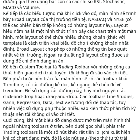
đường giá theo dạng bar còn có các chỉ số RSI, Stochastic,
MACD và Volume.
Kế tiếp là các biểu tượng mà khi click vào đó, màn hình sẽ trình
bày Broad Layout của thị trường tiền tệ, NASDAQ và NYSE (có
thể các phiên bản thấp không có những layout này). Layout
hiểu nôm na là một hình thức trình bày các chart trên một màn
hình, một layout có thể chứa nhiều chứng khoán (khác với
template là cách triển khai biểu đồ cho 1 chứng khoán nhất
định). Broad Layout cho phép có những thông tin bao quát
nhất về thị trường. Ngoài ra thuật ngữ layout cũng được sử
dụng để chỉ định dạng in ấn.
Kế bên Custom Toolbar là
Trading Too
lbar với những công cụ
thực hiện giao dịch trực tuyến, tôi không đi sâu vào chi tiết.
Bên phải hoặc bên trái của màn hình sẽ có các toolbar khác:
Trendline, có các đường kẻ dọc, kẻ ngang, kẻ chéo để vẽ
trendline. Để sử dụng các đường này, hãy nhớ nguyên tắc
click-and-drop hoặc drag-and-drop. Các toolbars Line Studies,
Gann, Regression, Data, Text v.v tương đối dễ thao tác, tuy
nhiên việc sử dụng phụ thuộc nhiều vào kiến thức phân tích kỹ
thuật nên tôi không đi vào chi tiết.
Cuối cùng, khi một biểu đồ đang được mở trên màn hình thì
ngoài những toolbars ở trên, bên dưới góc phải, phía trên
Trading toolbars là một số nút khác rất tiện lợi (chỉ xuất hiện
khi có chart đang mở), đó là các nút sau (theo thứ tự từ trái