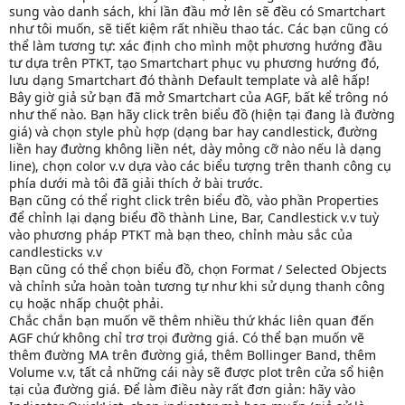
sung vào danh sách, khi lần đầu mở lên sẽ đều có Smartchart
như tôi muốn, sẽ tiết kiệm rất nhiều thao tác. Các bạn cũng có
thể làm tương tự: xác định cho mình một phương hướng đầu
tư dựa trên PTKT, tạo Smartchart phục vụ phương hướng đó,
lưu dạng Smartchart đó thành Default template và alê hấp!
Bây giờ giả sử bạn đã mở Smartchart của AGF, bất kể trông nó
như thế nào. Bạn hãy click trên biểu đồ (hiện tại đang là đường
giá) và chọn style phù hợp (dạng bar hay candlestick, đường
liền hay đường không liền nét, dày mỏng cỡ nào nếu là dạng
line), chọn color v.v dựa vào các biểu tượng trên thanh công cụ
phía dưới mà tôi đã giải thích ở bài trước.
Bạn cũng có thể right click trên biểu đồ, vào phần Properties
để chỉnh lại dạng biểu đồ thành Line, Bar, Candlestick v.v tuỳ
vào phương pháp PTKT mà bạn theo, chỉnh màu sắc của
candlesticks v.v
Bạn cũng có thể chọn biểu đồ, chọn Format / Selected Objects
và chỉnh sửa hoàn toàn tương tự như khi sử dụng thanh công
cụ hoặc nhấp chuột phải.
Chắc chắn bạn muốn vẽ thêm nhiều thứ khác liên quan đến
AGF chứ không chỉ trơ trọi đường giá. Có thể bạn muốn vẽ
thêm đường MA trên đường giá, thêm Bollinger Band, thêm
Volume v.v, tất cả những cái này sẽ được plot trên cửa sổ hiện
tại của đường giá. Để làm điều này rất đơn giản: hãy vào