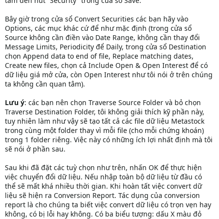
tâm đến nút “Security” trong cửa sổ Save.
Bây giờ trong cửa sổ Convert Securities các bạn hãy vào
Options, các mục khác cứ để như mặc định (trong cửa sổ
Source không cần điền vào Date Range, không cần thay đổi
Message Limits, Periodicity để Daily, trong cửa sổ Destination
chọn Append data to end of file, Replace matching dates,
Create new files, chọn cả Include Open & Open Interest để có
dữ liệu giá mở cửa, còn Open Interest như tôi nói ở trên chúng
ta không cần quan tâm).
Lưu ý
: các bạn nên chọn Traverse Source Folder và bỏ chọn
Traverse Destination Folder, tôi không giải thích kỹ phần này,
tuy nhiên làm như vậy sẽ tạo tất cả các file dữ liệu Metastock
trong cùng một folder thay vì mỗi file (cho mỗi chứng khoán)
trong 1 folder riêng. Việc này có những ích lợi nhất định mà tôi
sẽ nói ở phần sau.
Sau khi đã đặt các tuỳ chọn như trên, nhấn OK để thực hiện
việc chuyển đổi dữ liệu. Nếu nhập toàn bộ dữ liệu từ đầu có
thể sẽ mất khá nhiều thời gian. Khi hoàn tất việc convert dữ
liệu sẽ hiện ra Conversion Report. Tác dụng của conversion
report là cho chúng ta biết việc convert dữ liệu có trọn vẹn hay
không, có bị lỗi hay không. Có ba biểu tượng: dấu X màu đỏ