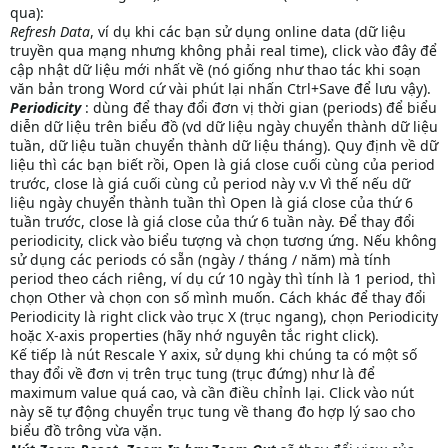
qua):
Refresh Data
, ví dụ khi các bạn sử dụng online data (dữ liệu
truyền qua mạng nhưng không phải real time), click vào đây để
cập nhật dữ liệu mới nhất về (nó giống như thao tác khi soạn
văn bản trong Word cứ vài phút lại nhấn Ctrl+Save để lưu vậy).
Periodicity
: dùng để thay đổi đơn vị thời gian (periods) để biểu
diễn dữ liệu trên biểu đồ (vd dữ liệu ngày chuyển thành dữ liệu
tuần, dữ liệu tuần chuyển thành dữ liệu tháng). Quy định về dữ
liệu thì các bạn biết rồi, Open là giá close cuối cùng của period
trước, close là giá cuối cùng củ period này v.v Vì thế nếu dữ
liệu ngày chuyển thành tuần thì Open là giá close của thứ 6
tuần trước, close là giá close của thứ 6 tuần này. Để thay đổi
periodicity, click vào biểu tượng và chọn tương ứng. Nếu không
sử dụng các periods có sẵn (ngày / tháng / năm) mà tính
period theo cách riêng, ví dụ cứ 10 ngày thì tính là 1 period, thì
chọn Other và chọn con số mình muốn. Cách khác để thay đổi
Periodicity là right click vào trục X (trục ngang), chọn Periodicity
hoặc X-axis properties (hãy nhớ nguyên tắc right click).
Kế tiếp là nút Rescale Y axix, sử dụng khi chúng ta có một số
thay đổi về đơn vị trên trục tung (trục đứng) như là để
maximum value quá cao, và cần điều chỉnh lại. Click vào nút
này sẽ tự động chuyển trục tung về thang đo hợp lý sao cho
biểu đồ trông vừa vặn.