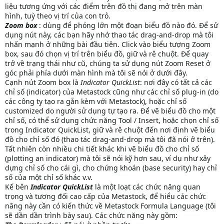
liệu tương ứng với các điểm trên đồ thị đang mở trên màn
hình, tuỳ theo vị trí của con trỏ.
Zoom box
: dùng để phóng lớn một đoạn biểu đồ nào đó. Để sử
dụng nút này, các bạn hãy nhớ thao tác drag-and-drop mà tôi
nhấn mạnh ở những bài đầu tiên. Click vào biểu tượng Zoom
box, sau đó chọn vị trí trên biểu đồ, giữ và rê chuột. Để quay
trở về trạng thái như cũ, chúng ta sử dụng nút Zoom Reset ở
góc phải phía dưới màn hình mà tôi sẽ nói ở dưới đây.
Cạnh nút Zoom box là
Indicator QuickList
: nơi đây có tất cả các
chỉ số (indicator) của Metastock cũng như các chỉ số plug-in (do
các công ty tạo ra gắn kèm với Metastock), hoặc chỉ số
customized do người sử dụng tự tạo ra. Để vẽ biểu đồ cho một
chỉ số, có thể sử dụng chức năng Tool / Insert, hoặc chọn chỉ số
trong Indicator QuickList, giữ và rê chuột đến nơi định vẽ biểu
đồ cho chỉ số đó (thao tác drag-and-drop mà tôi đã nói ở trên).
Tất nhiên còn nhiều chi tiết khác khi vẽ biểu đồ cho chỉ số
(plotting an indicator) mà tôi sẽ nói kỹ hơn sau, ví dụ như xây
dựng chỉ số cho cái gì, cho chứng khoán (base security) hay chỉ
số của một chỉ số khác v.v.
Kế bên
Indicator QuickList
là một loạt các chức năng quan
trọng và tương đối cao cấp của Metastock, để hiểu các chức
năng này cần có kiến thức về Metastock Formula Language (tôi
sẽ dần dần trình bày sau). Các chức năng này gồm: