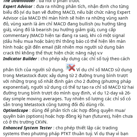
The Downloader
: đã nói ở phần trước
Expert Advisor
: đưa ra những phân tích, nhận định cho từng
biểu đồ (ví dụ bạn vẽ đường MACD, nếu bật chức năng Expert
Advisor của MACD thì màn hình sẽ hiện ra những vùng xanh
đỏ, vùng xanh là ám chỉ MACD đang bullish (xu hướng tăng
giá), vùng đỏ là bearish (xu hướng giảm giá), cung cấp
commentary (MACD hiện tại đang ra sao), khi có một signal
(dấu hiệu mua hoặc bán) thì thông báo có thể hiện lên màn
hình hoặc gửi đến email (tất nhiên mọi người sử dụng bản
crack thì không thể thực hiện chức năng này) v.v
Indicator Builder
: cho phép xây dựng các chỉ số tuỳ theo cách
phân tích của người sử dụng.
Ví dụ chỉ số MACD sử dụng
trong Metastock được xây dựng từ 2 đường trung bình trượt
với những trọng số nhất định gán cho 2 đường (phương pháp
exponential), người sử dụng có thể tự tạo ra chỉ số MACD từ hai
đường trung bình trượt do mình quy định, ví dụ 12-day và 26-
day simple moving averages. Tuy nhiên số lượng các chỉ số có
sẵn trong Metastock cũng tương đối đủ dùng rồi.
OptionScope
: dùng để phân tích các hợp đồng quyền mua/
quyền bán (options) hoặc hợp đồng kỳ hạn (futures), hiện chưa
có ở thị trường CKVN.
Enhanced System Tester
: cho phép thiết lập các trading
systems theo phương pháp PTKT thuần tuý. Ví dụ thay vì bạn