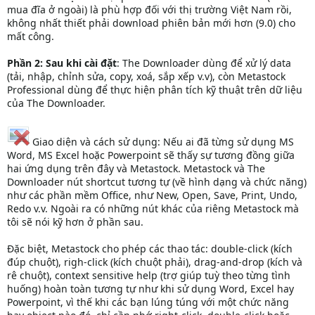
mua đĩa ở ngoài) là phù hợp đối với thị trường Việt Nam rồi,
không nhất thiết phải download phiên bản mới hơn (9.0) cho
mất công.
Phần 2: Sau khi cài đặt
: The Downloader dùng để xử lý data
(tải, nhập, chỉnh sửa, copy, xoá, sắp xếp v.v), còn Metastock
Professional dùng để thực hiện phân tích kỹ thuật trên dữ liệu
của The Downloader.
Giao diện và cách sử dụng: Nếu ai đã từng sử dụng MS
Word, MS Excel hoặc Powerpoint sẽ thấy sự tương đồng giữa
hai ứng dụng trên đây và Metastock. Metastock và The
Downloader nút shortcut tương tự (về hình dạng và chức năng)
như các phần mềm Office, như New, Open, Save, Print, Undo,
Redo v.v. Ngoài ra có những nút khác của riêng Metastock mà
tôi sẽ nói kỹ hơn ở phần sau.
Đặc biệt, Metastock cho phép các thao tác: double-click (kích
đúp chuột), righ-click (kích chuột phải), drag-and-drop (kích và
rê chuột), context sensitive help (trợ giúp tuỳ theo từng tình
huống) hoàn toàn tương tự như khi sử dụng Word, Excel hay
Powerpoint, vì thế khi các bạn lúng túng với một chức năng