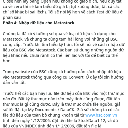
Close nên lấy bằng Open nếu không có giao dịch, nếu quy tất
cả về zero thì sẽ làm biểu đồ giá bị tụt xuống dưới, tất cả các
chỉ số khác bị sai lệch). Tôi sẽ nói kỹ hơn về cách Test dữ liệu ở
phan sau
Phần 4: Nhập dữ liệu cho Metastock
Chúng ta đã có ý tưởng sơ qua về loại dữ liệu sử dụng cho
Metastock, và chúng ta cũng tạm hài lòng với những gì BSC
cung cấp. Trước khi tìm hiểu kỹ hơn, tôi sẽ nói về cách nhập dữ
liệu của BSC vào Metastock. Các bạn sử dụng những nguồn dữ
liệu khác nếu chưa rành có thể liên lạc với tôi để biết cụ thể
hơn.
Trong website của BSC cũng có hướng dẫn cách nhập dữ liệu
vào Metastock thông qua công cụ Convert. Ở đây tôi xin hướng
dẫn vắn tắt:
Trước hết các bạn hãy lưu file dữ liệu của BSC vào một thư mục
nào đó. Bất kỳ thư mục nào trên máy tính cũng được, đặt tên
thư mục là gì cũng được. Đây là thư mục chứa file nguồn, giả
sử tôi đặt tại My Documents / DataCK. Giả sử chúng ta có các
file dữ liệu của toàn bộ chứng khoán tải từ
www.bsc.com.vn
tính đến ngày 1/12/2006, đặt tên file là StockData1.12, và dữ
liệu của VNINDEX tính đến 1/12/2006, đặt tên file là