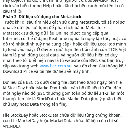
hay object nào đó, chỉ cần nhớ right-click, double-click hoặc
click vào biểu tượng Help hoặc dấu hỏi bên cạnh mũi tên là có
câu trả lời.
Phần 3: Dữ liệu sử dụng cho Metastock
Trước khi đi sâu tìm hiểu cách sử dụng Metastock, tôi sẽ nói sơ
qua về dữ liệu sử dụng để phân tích bằng Metastock.
Metastock sử dụng dữ liệu Online (được cung cấp qua
Internet, có thể ở dạng Real time nghĩa là ngay lập tức, hoặc có
độ trễ nhất định tuỳ nhà cung cấp), hoặc dữ liệu Local (do mình
tự load vào máy). Ở đây xin giới hạn đến bối cảnh của TTCK Việt
Nam là phải dùng Local data, và nguồn dữ liệu hiện có duy
nhất theo tôi biết hiện nay là từ website của BSC. Các bạn truy
cập vào trang web
www.bsc.com.vn
, sau đó chọn Giá thống kê /
Download Price và tải file dữ liệu về máy tính.
Dữ liệu của BSC có dưới dạng file .dat theo từng ngày, tên file
là StockDay hoặc MarketDay, hoặc toàn bộ dữ liệu từ đầu đến
một ngày nào đó (BSC thường gom toàn bộ dữ liệu 1-2 lần một
tháng), tên file là StockData hoặc MarketData (lưu ý phân biệt
chữ Day hoặc Data trong tên file).
File StockDay hoặc StockData chứa dữ liệu từng chứng khoán,
còn file MarketDay hoặc MarketData chứa dữ liệu của chỉ số
VNINDEX.