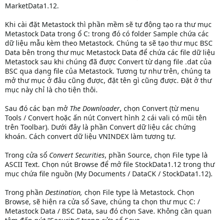
MarketData1.12.
Khi cài đặt Metastock thì phần mềm sẽ tự động tạo ra thư mục
Metastock Data trong ổ C: trong đó có folder Sample chứa các
dữ liệu mẫu kèm theo Metastock. Chúng ta sẽ tạo thư mục BSC
Data bên trong thư mục Metastock Data để chứa các file dữ liệu
Metastock sau khi chúng đã được Convert từ dạng file .dat của
BSC qua dạng file của Metastock. Tương tự như trên, chúng ta
mở thư mục ở đâu cũng được, đặt tên gì cũng được. Đặt ở thư
mục này chỉ là cho tiện thôi.
Sau đó các bạn mở
The Downloader
, chọn Convert (từ menu
Tools / Convert hoặc ấn nút Convert hình 2 cái vali có mũi tên
trên Toolbar). Dưới đây là phần Convert dữ liệu các chứng
khoán. Cách convert dữ liệu VNINDEX làm tương tự.
Trong cửa sổ
Convert Securities
, phần Source, chọn File type là
ASCII Text. Chọn nút Browse để mở file StockData1.12 trong thư
mục chứa file nguồn (My Documents / DataCK / StockData1.12).
Trong phần
Destination,
chọn File type là Metastock. Chọn
Browse, sẽ hiện ra cửa sổ Save, chúng ta chọn thư mục C: /
Metastock Data / BSC Data, sau đó chọn Save. Không cần quan