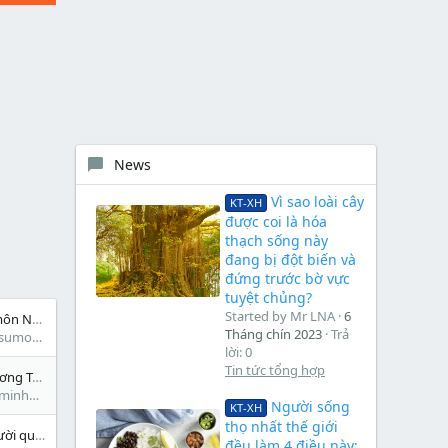
News
Vì sao loài cây
KT-XH
được coi là hóa
thạch sống này
đang bị đột biến và
đứng trước bờ vực
tuyệt chủng?
Started by Mr LNA
6
Bài tập thực hành môn Ngân hàng Thương mại
Tháng chín 2023
Trả
sumo654
lời: 0
Tin tức tổng hợp
Facebook Bị Bóp Tương Tác Tại Vì Sao
minhmkt
Người sống
KT-XH
thọ nhất thế giới
Chân dung CIO- người quản lý thông tin
đều làm 4 điều này: