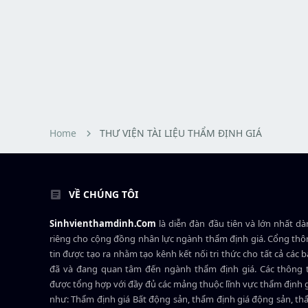
Home
THƯ VIỆN TÀI LIỆU THẨM ĐỊNH GIÁ
VỀ CHÚNG TÔI
Sinhvienthamdinh.Com
là diễn đàn đầu tiên và lớn nhất d
riêng cho cộng đồng nhân lực ngành
thẩm định giá
. Cổng th
tin được tạo ra nhằm tạo kênh kết nối tri thức cho tất cả các 
đã và đang quan tâm đến ngành thẩm định giá. Các thông t
được tổng hợp với đầy đủ các mảng thuộc lĩnh vực thẩm định 
như: Thẩm định giá Bất động sản, thẩm định giá động sản, t