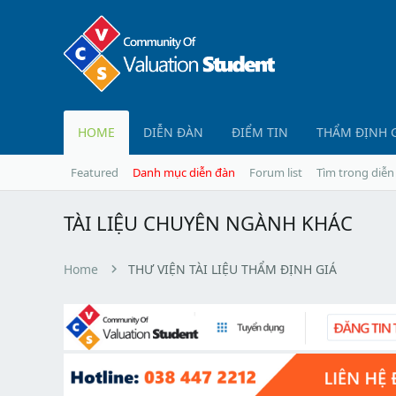
HOME
DIỄN ĐÀN
ĐIỂM TIN
THẨM ĐỊNH 
Featured
Danh mục diễn đàn
Forum list
Tìm trong diễn
TÀI LIỆU CHUYÊN NGÀNH KHÁC
Home
THƯ VIỆN TÀI LIỆU THẨM ĐỊNH GIÁ