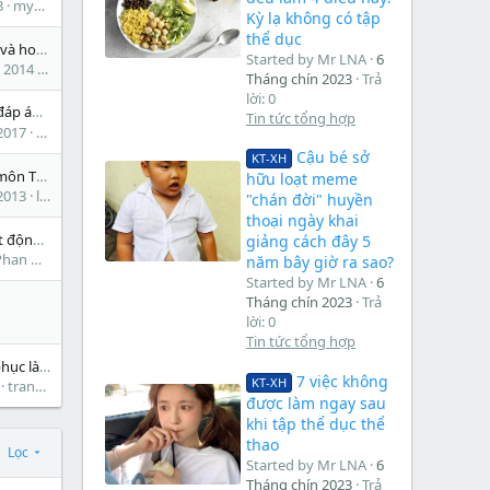
3
mybeast
Kỳ lạ không có tập
thể dục
Phân tích công việc và hoạch định nguồn nhân lực
Started by Mr LNA
6
 2014
Lá Nhỏ
Tháng chín 2023
Trả
lời: 0
oán tài chính
Tin tức tổng hợp
2017
MAiMaiai
Cậu bé sở
KT-XH
Đề thi trắc nghiệm môn Thị trường chứng khoán Đại học Ngoại thương (có đáp án, lời giải)
hữu loạt meme
2013
luong12345
"chán đời" huyền
thoại ngày khai
Luật kinh doanh bất động sản
giảng cách đây 5
han Huyền
năm bây giờ ra sao?
Started by Mr LNA
6
Tháng chín 2023
Trả
lời: 0
Tin tức tổng hợp
Đàm phán, thuyết phục là một nghệ thuật kinh doanh
7 việc không
KT-XH
trancuongtd
được làm ngay sau
khi tập thể dục thể
thao
Lọc
Started by Mr LNA
6
Tháng chín 2023
Trả