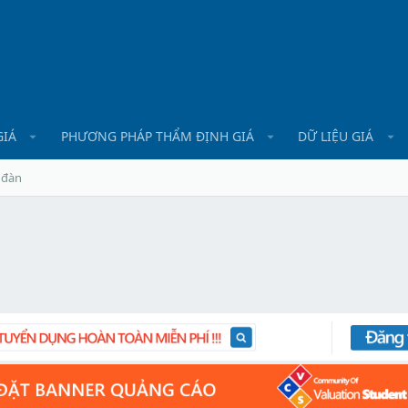
GIÁ
PHƯƠNG PHÁP THẨM ĐỊNH GIÁ
DỮ LIỆU GIÁ
 đàn