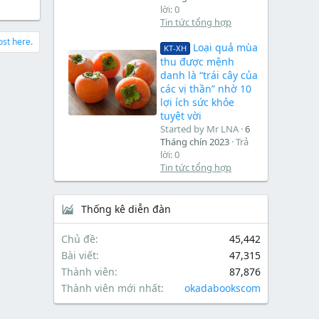
lời: 0
Tin tức tổng hợp
ost here.
Loại quả mùa
KT-XH
thu được mệnh
danh là “trái cây của
các vị thần” nhờ 10
lợi ích sức khỏe
tuyệt vời
Started by Mr LNA
6
Tháng chín 2023
Trả
lời: 0
Tin tức tổng hợp
Thống kê diễn đàn
Chủ đề
45,442
Bài viết
47,315
Thành viên
87,876
Thành viên mới nhất
okadabookscom