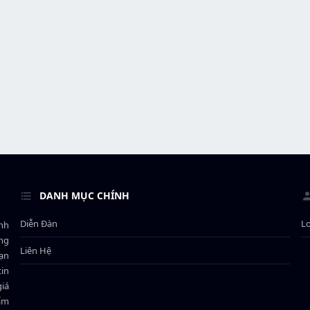
DANH MỤC CHÍNH
Diễn Đàn
L
ành
ông
Liên Hệ
bạn
in
giá
hẩm