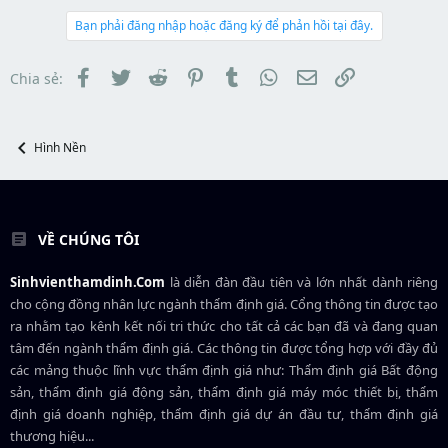
t
a
b
e
d
ắ
Bạn phải đăng nhập hoặc đăng ký để phản hồi tại đây.
r
s
t
t
đ
a
ầ
Facebook
Twitter
Reddit
Pinterest
Tumblr
WhatsApp
Email
Link
Chia sẻ:
r
u
t
e
r
Hình Nền
VỀ CHÚNG TÔI
Sinhvienthamdinh.Com
là diễn đàn đầu tiên và lớn nhất dành riêng
cho cộng đồng nhân lực ngành
thẩm định giá
. Cổng thông tin được tạo
ra nhằm tạo kênh kết nối tri thức cho tất cả các bạn đã và đang quan
tâm đến ngành thẩm định giá. Các thông tin được tổng hợp với đầy đủ
các mảng thuộc lĩnh vực thẩm định giá như: Thẩm định giá Bất động
sản, thẩm định giá động sản, thẩm định giá máy móc thiết bị, thẩm
định giá doanh nghiệp, thẩm định giá dự án đầu tư, thẩm định giá
thương hiệu...