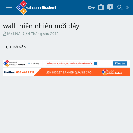
wall thiên nhiên mới đây
T
N
Mr LNA
4 Tháng sáu 2012
h
g
r
à
Hình Nền
e
y
a
b
d
ắ
s
t
t
đ
a
ầ
r
u
t
e
r