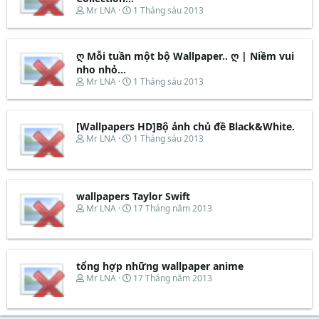
s
t
T
N
Mr LNA
1 Tháng sáu 2013
t
đ
h
g
a
ầ
r
à
r
u
e
y
t
ღ Mỗi tuần một bộ Wallpaper.. ღ | Niềm vui
a
b
e
d
ắ
nho nhỏ...
r
s
t
T
N
Mr LNA
1 Tháng sáu 2013
t
đ
h
g
a
ầ
r
à
r
u
e
y
t
[Wallpapers HD]Bộ ảnh chủ đề Black&White.
a
b
e
d
ắ
T
N
Mr LNA
1 Tháng sáu 2013
r
s
t
h
g
t
đ
r
à
a
ầ
e
y
r
u
a
b
t
d
ắ
wallpapers Taylor Swift
e
s
t
T
N
Mr LNA
17 Tháng năm 2013
r
t
đ
h
g
a
ầ
r
à
r
u
e
y
t
a
b
e
d
ắ
tổng hợp những wallpaper anime
r
s
t
T
N
Mr LNA
17 Tháng năm 2013
t
đ
h
g
a
ầ
r
à
r
u
e
y