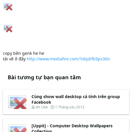
copy bên genk he he
tải về ở đây
http://www.mediafire.com/?idijdifb9ps30ic
Bài tương tự bạn quan tâm
Cùng show wall desktop cá tính trên group
Facebook
T
N
Mr LNA
1 Tháng sáu 2013
h
g
r
à
e
y
[Uppit] - Computer Desktop Wallpapers
a
b
d
ắ
Collection...