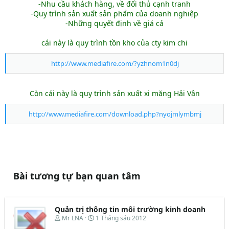
-Nhu cầu khách hàng, về đối thủ cạnh tranh
-Quy trình sản xuất sản phẩm của doanh nghiệp
-Những quyết định về giá cả
cái này là quy trình tồn kho của cty kim chi
http://www.mediafire.com/?yzhnom1n0dj
Còn cái này là quy trình sản xuất xi măng Hải Vân
http://www.mediafire.com/download.php?nyojmlymbmj
Bài tương tự bạn quan tâm
Quản trị thông tin môi trường kinh doanh
T
N
Mr LNA
1 Tháng sáu 2012
h
g