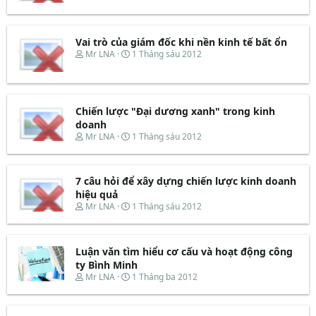
r
à
e
y
a
b
d
ắ
Vai trò của giám đốc khi nền kinh tế bất ổn
s
t
T
N
Mr LNA
1 Tháng sáu 2012
t
đ
h
g
a
ầ
r
à
r
u
e
y
t
a
b
e
d
ắ
Chiến lược "Đại dương xanh" trong kinh
r
s
t
doanh
t
đ
T
N
Mr LNA
1 Tháng sáu 2012
a
ầ
h
g
r
u
r
à
t
e
y
e
7 câu hỏi để xây dựng chiến lược kinh doanh
a
b
r
d
ắ
hiệu quả
s
t
T
N
Mr LNA
1 Tháng sáu 2012
t
đ
h
g
a
ầ
r
à
r
u
e
y
t
Luận văn tìm hiểu cơ cấu và hoạt động công
a
b
e
d
ắ
ty Bình Minh
r
s
t
T
N
Mr LNA
1 Tháng ba 2012
t
đ
h
g
a
ầ
r
à
r
u
e
y