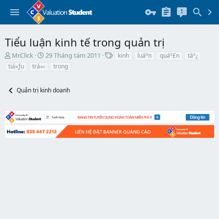
Tiểu luận kinh tế trong quản trị
T
N
T
Mr.Click
29 Tháng tám 2011
kinh
luáº­n
quáº£n
táº¿
h
g
h
tiá»ƒu
trá»‹
trong
r
à
ẻ
e
y
a
b
Quản trị kinh doanh
d
ắ
s
t
t
đ
a
ầ
r
u
t
e
r