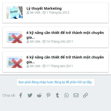
t
a
b
e
d
ắ
Lý thuyết Marketing
r
s
t
T
N
Mr LNA
1 Tháng ba 2012
t
đ
h
g
a
ầ
r
à
r
u
e
y
t
a
b
e
d
ắ
6 kỹ năng cần thiết để trở thành một chuyên
r
s
t
gia...
t
đ
T
N
Mr LNA
14 Tháng chín 2011
a
ầ
h
g
r
u
r
à
t
e
y
e
6 kỹ năng cần thiết để trở thành một chuyên
a
b
r
d
ắ
gia...
s
t
T
N
Mr LNA
11 Tháng tám 2011
t
đ
h
g
a
ầ
r
à
r
u
e
y
t
a
b
Bạn phải đăng nhập hoặc đăng ký để phản hồi tại đây.
e
d
ắ
r
s
t
t
đ
Facebook
Twitter
Reddit
Pinterest
Tumblr
WhatsApp
Email
Link
Chia sẻ:
a
ầ
r
u
t
e