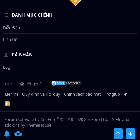
DANH MỤC CHÍNH
Diễn Đàn
Liên Hệ
CÁ NHÂN
Login
UI.X
Tiếng Việt
Liên hệ
Quy định và Nội quy
Chính sách bảo mật
Trợ giúp
R
S
S
®
Forum software by XenForo
© 2010-2020 XenForo Ltd.
|
Style and
add-ons by ThemeHouse
BÊN TRÊN
BOT