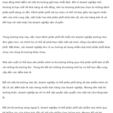
hoạt động khởi điểm với một thị trường giới hạn nhất định. Bởi vì doanh nghiệp nhỏ
thường bị hạn chế về khả năng và vốn liếng, nên họ thường phải lựa chọn từ những kênh
phân phối đang có sẵn. Kênh phân phối mà họ chọn có thể chỉ bao gồm vài người nhân
viên của nhà cung cấp, một hoặc hai nhà phân phối (nhà bán sỉ), vài cửa hàng bán lẻ và
kết hợp với một hoặc hai doanh nghiệp vận chuyển.
Trong trường hợp này, việc chọn kênh phân phối tốt nhất cho doanh nghiệp dường như
đơn giản hơn, và chính họ có thể sẽ phải thực hiện một vài chức năng của kênh phân
phối. Mặt khác, các doanh nghiệp lớn có xu hướng sử dụng nhiều loại hình phân phối khác
nhau cho từng thị trường khác nhau.
Nhà sản xuất có thể đưa sản phẩm mình ra thị trường thông qua nhà phân phối bán sỉ đối
với những thị trường lớn. Trong khi đối với những thị trường nhỏ họ có thể trực tiếp cung
cấp đến các điểm bán lẻ.
Đối với một thị trường nào đó, doanh nghiệp có thể phân phối rộng rãi sản phẩm mình tới
tất cả các điểm bán lẻ nào mong muốn bán hàng của doanh nghiệp. Nhưng trên một thị
trường khác, doanh nghiệp lại chỉ có thể cấp quyền độc quyền cho một vài cửa hàng bán
lẻ.
Đối với thị trường vùng ngoại ô, doanh nghiệp có thể phân phối sản phẩm của mình qua
hệ thống các cửa hàng bán đầy đủ dải sản phẩm cùng chủng loại. Nhưng đối với thị