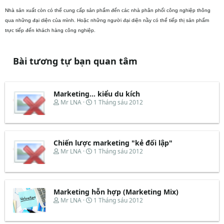
Nhà sản xuất còn có thể cung cấp sản phẩm đến các nhà phân phối công nghiệp thông
qua những đại diện của mình. Hoặc những người đại diện nầy có thể tiếp thị sản phẩm
trực tiếp đến khách hàng công nghiệp.
Bài tương tự bạn quan tâm
Marketing... kiểu du kích
T
N
Mr LNA
1 Tháng sáu 2012
h
g
r
à
e
y
a
b
d
ắ
Chiến lược marketing "kẻ đối lập"
s
t
T
N
Mr LNA
1 Tháng sáu 2012
t
đ
h
g
a
ầ
r
à
r
u
e
y
t
a
b
e
d
ắ
Marketing hỗn hợp (Marketing Mix)
r
s
t
T
N
Mr LNA
1 Tháng sáu 2012
t
đ
h
g
a
ầ
r
à
r
u
e
y