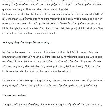
trường có mật độ dân cư dày đặc, doanh nghiệp lại có thể phân phối sản phẩm của mình
qua các cửa hàng chỉ bán các sản phẩm chọn lọc, hạn chế.
Dù lớn hay nhỏ, khi chọn kênh phân phối doanh nghiệp phải tiến hành phân tích SWOT để
hiểu thế mạnh và điểm yếu của mình cùng với những cơ hội và những mối đe doạ trên thị
trường. Doanh nghiệp cũng nên phân tích SWOT đối với các thành phần tham gia trong
kênh phân phối (tham khảo thêm Các tiêu chí chọn nhà phân phối) để hiểu và chọn đối tác
cho phù hợp với chiến lược marketing của mình.
Số lượng tầng nấc trong kênh marketing.
Mỗi đối tác trung gian thực hiện một chức năng cần thiết nhất định trong việc đưa sản
phẩm từ nhà sản xuất đến người tiêu dùng cuối cùng, và mỗi khâu trung gian được gọi là
một tầng nấc trong kênh marketing. Nhà sản xuất và người tiêu dùng cũng thực hiện một
số chức năng trong kênh nên họ cũng là một phần trong kênh marketing. Chiều dài của
kênh marketing phụ thuộc vào số lượng tầng nấc trong kênh.
Một kênh marketing không có tầng nấc, hay còn gọi là kênh marketing trực tiếp, là kênh mà
trong đó người sản xuất cung cấp sản phẩm trực tiếp đến người tiêu dùng cuối cùng.
Thị trường tiêu dùng
Trong thị trường hàng tiêu dùng, hình thức bán hàng trực tiếp đến hộ dân (door-to-door),