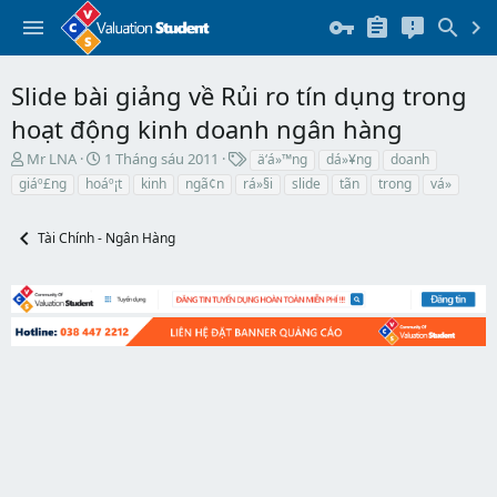
Slide bài giảng về Rủi ro tín dụng trong
hoạt động kinh doanh ngân hàng
T
N
T
Mr LNA
1 Tháng sáu 2011
ä‘á»™ng
dá»¥ng
doanh
h
g
h
giáº£ng
hoáº¡t
kinh
ngã¢n
rá»§i
slide
tã­n
trong
vá»
r
à
ẻ
e
y
a
b
Tài Chính - Ngân Hàng
d
ắ
s
t
t
đ
a
ầ
r
u
t
e
r