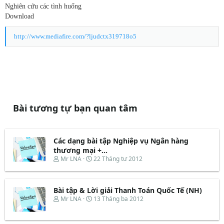
Nghiên cứu các tình huống
Download
http://www.mediafire.com/?ljudctx319718o5
Bài tương tự bạn quan tâm
Các dạng bài tập Nghiệp vụ Ngân hàng
thương mại +...
T
N
Mr LNA
22 Tháng tư 2012
h
g
r
à
e
y
Bài tập & Lời giải Thanh Toán Quốc Tế (NH)
a
b
d
ắ
T
N
Mr LNA
13 Tháng ba 2012
s
t
h
g
t
đ
r
à
a
ầ
e
y