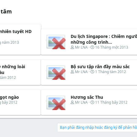
 tâm
 nhiên tuyết HD
Du lịch Singapore : Chiêm ngư
những công trình...
g năm 2013
T
N
Mr LNA
16 Tháng một 2013
h
g
r
à
e
y
 những loài
Bộ sưu tập rắn đầy màu sắc
a
b
d
ắ
T
N
Mr LNA
1 Tháng tám 2012
àu
s
t
h
g
 tám 2012
t
đ
r
à
a
ầ
e
y
r
u
a
b
t
d
ắ
ngọt ngào
Hương sắc Thu
e
s
t
T
N
g bảy 2012
Mr LNA
11 Tháng bảy 2012
r
t
đ
h
g
a
ầ
r
à
r
u
e
y
t
a
b
e
d
ắ
Bạn phải đăng nhập hoặc đăng ký để phản hồi
r
s
t
t
đ