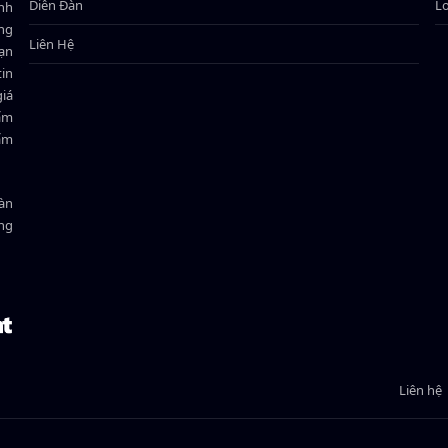
Diễn Đàn
L
ành
ông
Liên Hệ
bạn
in
giá
hẩm
hẩm
oàn
ồng
Liên hệ