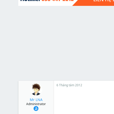
t
e
r
6 Tháng tám 2012
Mr LNA
Administrator