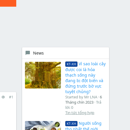
News
Vì sao loài cây
KT-XH
được coi là hóa
thạch sống này
đang bị đột biến và
đứng trước bờ vực
tuyệt chủng?
Started by Mr LNA
6
#1
Tháng chín 2023
Trả
lời: 0
Tin tức tổng hợp
Người sống
KT-XH
thọ nhất thế giới