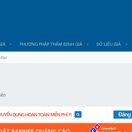
GIÁ
PHƯƠNG PHÁP THẨM ĐỊNH GIÁ
DỮ LIỆU GIÁ
 đàn
iên