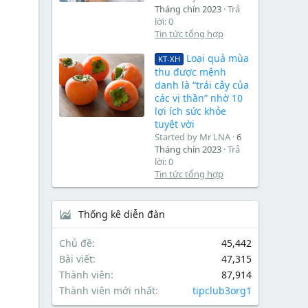
Tháng chín 2023
Trả
lời: 0
Tin tức tổng hợp
Loại quả mùa
KT-XH
thu được mệnh
danh là “trái cây của
các vị thần” nhờ 10
lợi ích sức khỏe
tuyệt vời
Started by Mr LNA
6
Tháng chín 2023
Trả
lời: 0
Tin tức tổng hợp
Thống kê diễn đàn
Chủ đề
45,442
Bài viết
47,315
Thành viên
87,914
Thành viên mới nhất
tipclub3org1