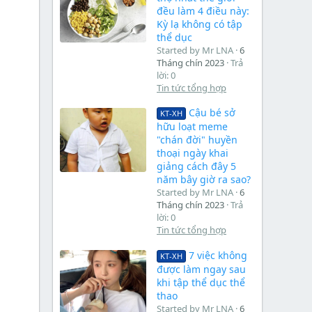
đều làm 4 điều này:
Kỳ lạ không có tập
thể dục
Started by Mr LNA
6
Tháng chín 2023
Trả
lời: 0
Tin tức tổng hợp
Cậu bé sở
KT-XH
hữu loạt meme
"chán đời" huyền
thoại ngày khai
giảng cách đây 5
năm bây giờ ra sao?
Started by Mr LNA
6
Tháng chín 2023
Trả
lời: 0
Tin tức tổng hợp
7 việc không
KT-XH
được làm ngay sau
khi tập thể dục thể
thao
Started by Mr LNA
6