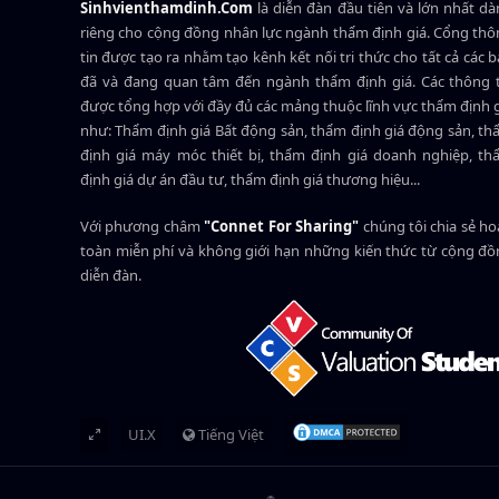
Sinhvienthamdinh.Com
là diễn đàn đầu tiên và lớn nhất d
riêng cho cộng đồng nhân lực ngành
thẩm định giá
. Cổng th
tin được tạo ra nhằm tạo kênh kết nối tri thức cho tất cả các 
đã và đang quan tâm đến ngành thẩm định giá. Các thông t
được tổng hợp với đầy đủ các mảng thuộc lĩnh vực thẩm định 
như: Thẩm định giá Bất động sản, thẩm định giá động sản, t
định giá máy móc thiết bị, thẩm định giá doanh nghiệp, t
định giá dự án đầu tư, thẩm định giá thương hiệu...
Với phương châm
"Connet For Sharing"
chúng tôi chia sẻ h
toàn miễn phí và không giới hạn những kiến thức từ cộng đ
diễn đàn.
UI.X
Tiếng Việt