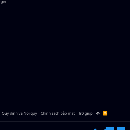
ogin
Quy định và Nội quy
Chính sách bảo mật
Trợ giúp
R
S
S