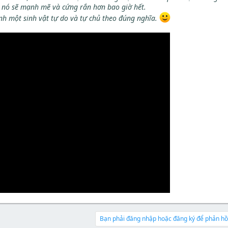
ì nó sẽ mạnh mẽ và cứng rắn hơn bao giờ hết.
nh một sinh vật tự do và tự chủ theo đúng nghĩa.
Bạn phải đăng nhập hoặc đăng ký để phản hồi