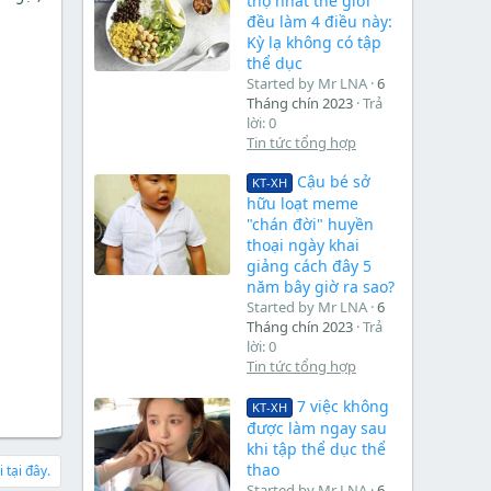
thọ nhất thế giới
đều làm 4 điều này:
Kỳ lạ không có tập
thể dục
Started by Mr LNA
6
Tháng chín 2023
Trả
lời: 0
Tin tức tổng hợp
Cậu bé sở
KT-XH
hữu loạt meme
"chán đời" huyền
thoại ngày khai
giảng cách đây 5
năm bây giờ ra sao?
Started by Mr LNA
6
Tháng chín 2023
Trả
lời: 0
Tin tức tổng hợp
7 việc không
KT-XH
được làm ngay sau
khi tập thể dục thể
thao
 tại đây.
Started by Mr LNA
6