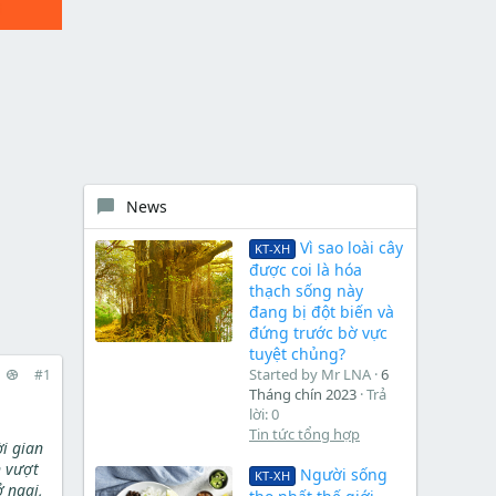
News
Vì sao loài cây
KT-XH
được coi là hóa
thạch sống này
đang bị đột biến và
đứng trước bờ vực
tuyệt chủng?
Started by Mr LNA
6
#1
Tháng chín 2023
Trả
lời: 0
Tin tức tổng hợp
i gian
n vượt
Người sống
KT-XH
 ngại,