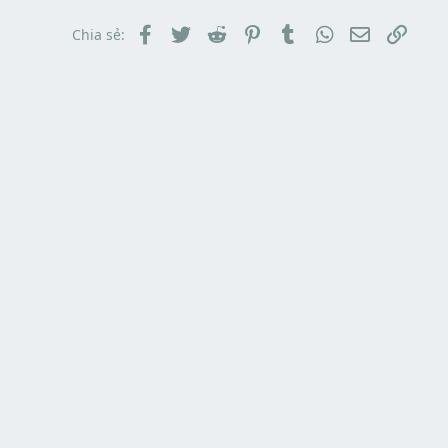
Facebook
Twitter
Reddit
Pinterest
Tumblr
WhatsApp
Email
Link
Chia sẻ: