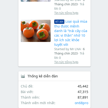
Tháng chín 2023
Trả
lời: 0
Tin tức tổng hợp
Loại quả mùa
KT-XH
thu được mệnh
danh là “trái cây của
các vị thần” nhờ 10
lợi ích sức khỏe
tuyệt vời
Started by Mr LNA
6
Tháng chín 2023
Trả
lời: 0
Tin tức tổng hợp
Thống kê diễn đàn
Chủ đề
45,442
Bài viết
47,315
Thành viên
87,891
Thành viên mới nhất
on68pro