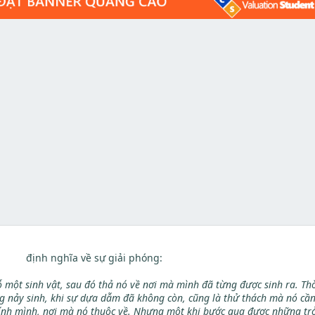
định nghĩa về sự giải phóng:
 một sinh vật, sau đó thả nó về nơi mà mình đã từng được sinh ra. Thờ
g nảy sinh, khi sự dựa dẫm đã không còn, cũng là thử thách mà nó cầ
hính mình, nơi mà nó thuộc về. Nhưng một khi bước qua được những trở