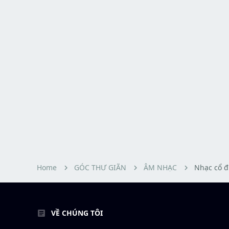
Home
GÓC THƯ GIÃN
ÂM NHẠC
Nhạc cổ đ
VỀ CHÚNG TÔI