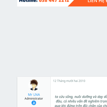
t
e
r
12 Tháng mười hai 2010
Mr LNA
ta cứu sống, nuôi dưỡng và dạy dỗ
Administrator
đầu, có nhiều vấn đề nghiêm trọn
qua khi đứng trên đôi chân của c