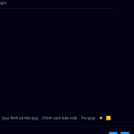
ogin
Quy định và Nội quy
Chính sách bảo mật
Trợ giúp
R
S
S