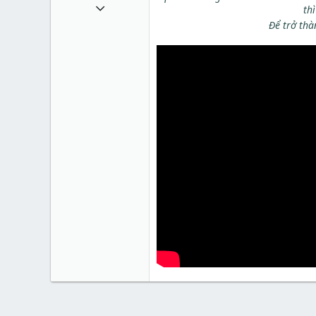
1 Tháng mười một 2010
th
Để trở thà
49,065
13
38