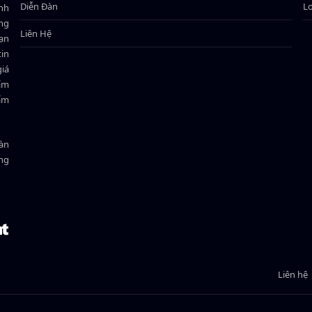
Diễn Đàn
L
ành
ông
Liên Hệ
bạn
in
giá
hẩm
hẩm
oàn
ồng
Liên hệ