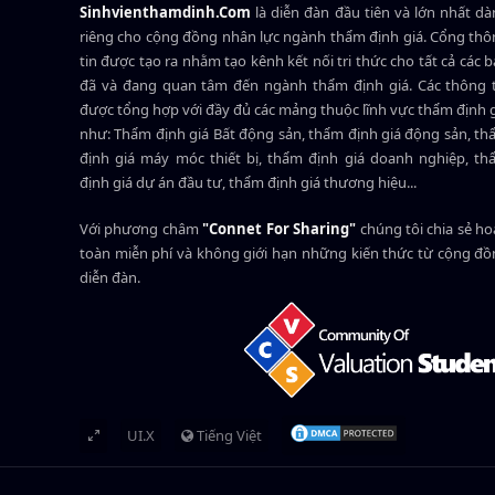
Sinhvienthamdinh.Com
là diễn đàn đầu tiên và lớn nhất d
riêng cho cộng đồng nhân lực ngành
thẩm định giá
. Cổng th
tin được tạo ra nhằm tạo kênh kết nối tri thức cho tất cả các 
đã và đang quan tâm đến ngành thẩm định giá. Các thông t
được tổng hợp với đầy đủ các mảng thuộc lĩnh vực thẩm định 
như: Thẩm định giá Bất động sản, thẩm định giá động sản, t
định giá máy móc thiết bị, thẩm định giá doanh nghiệp, t
định giá dự án đầu tư, thẩm định giá thương hiệu...
Với phương châm
"Connet For Sharing"
chúng tôi chia sẻ h
toàn miễn phí và không giới hạn những kiến thức từ cộng đ
diễn đàn.
UI.X
Tiếng Việt