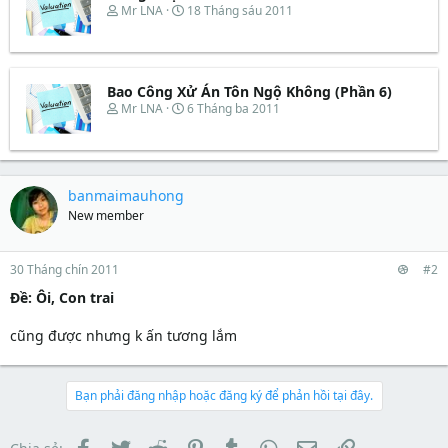
T
N
Mr LNA
18 Tháng sáu 2011
h
g
r
à
e
y
a
b
d
ắ
Bao Công Xử Án Tôn Ngộ Không (Phần 6)
s
t
T
N
Mr LNA
6 Tháng ba 2011
t
đ
h
g
a
ầ
r
à
r
u
e
y
t
a
b
e
d
ắ
banmaimauhong
r
s
t
New member
t
đ
a
ầ
r
u
t
30 Tháng chín 2011
#2
e
Ðề: Ôi, Con trai
r
cũng được nhưng k ấn tương lắm
Bạn phải đăng nhập hoặc đăng ký để phản hồi tại đây.
Facebook
Twitter
Reddit
Pinterest
Tumblr
WhatsApp
Email
Link