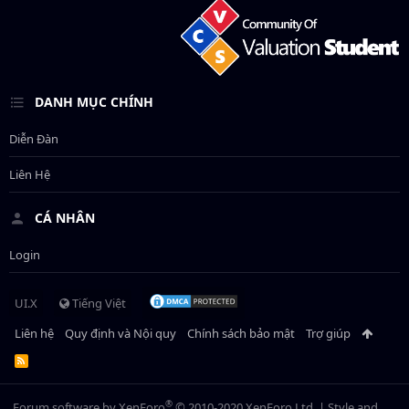
DANH MỤC CHÍNH
Diễn Đàn
Liên Hệ
CÁ NHÂN
Login
UI.X
Tiếng Việt
Liên hệ
Quy định và Nội quy
Chính sách bảo mật
Trợ giúp
R
S
S
®
Forum software by XenForo
© 2010-2020 XenForo Ltd.
|
Style and