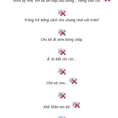
Nhìn kỹ nhé, em bé ẩn nấp sau đống... hàng siêu thị.
Trông trẻ bằng cách cho chúng chơi với trăn?
Cho bé đi xem bóng chày.
Á, bị bắt cóc rùi...
Cha và con...
Khổ thân em bé.