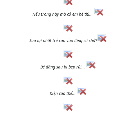
Nếu trong này mà có em bé thì...
Sao lại nhốt trẻ con vào lồng cơ chứ?
Bé đằng sau bị bẹp rùi...
Điện cao thế...