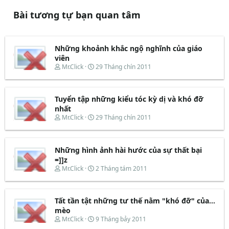
Bài tương tự bạn quan tâm
Những khoảnh khắc ngộ nghĩnh của giáo
viên
T
N
Mr.Click
29 Tháng chín 2011
h
g
r
à
e
y
Tuyển tập những kiểu tóc kỳ dị và khó đỡ
a
b
d
ắ
nhất
s
t
T
N
Mr.Click
29 Tháng chín 2011
t
đ
h
g
a
ầ
r
à
r
u
e
y
t
Những hình ảnh hài hước của sự thất bại
a
b
e
d
ắ
=]]z
r
s
t
T
N
Mr.Click
2 Tháng tám 2011
t
đ
h
g
a
ầ
r
à
r
u
e
y
t
Tất tần tật những tư thế nằm "khó đỡ" của...
a
b
e
d
ắ
mèo
r
s
t
T
N
Mr.Click
9 Tháng bảy 2011
t
đ
h
g