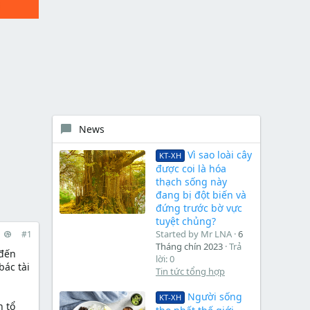
News
Vì sao loài cây
KT-XH
được coi là hóa
thạch sống này
đang bị đột biến và
đứng trước bờ vực
tuyệt chủng?
Started by Mr LNA
6
#1
Tháng chín 2023
Trả
 đến
lời: 0
bác tài
Tin tức tổng hợp
Người sống
KT-XH
n tổ