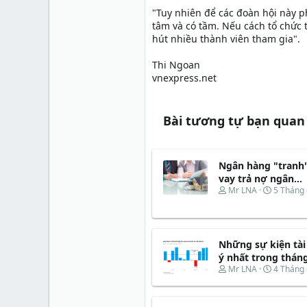
"Tuy nhiên để các đoàn hội này p
tâm và có tầm. Nếu cách tổ chức 
hút nhiều thành viên tham gia".
Thi Ngoan
vnexpress.net
Bài tương tự bạn quan
Ngân hàng "tranh
vay trả nợ ngân...
T
N
Mr LNA
5 Tháng 
h
g
r
à
e
y
a
b
Những sự kiện tài
d
ắ
s
t
ý nhất trong thán
t
đ
T
N
Mr LNA
4 Tháng 
a
ầ
h
g
r
u
r
à
t
e
y