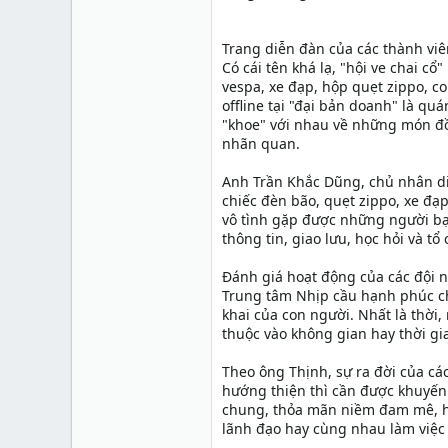
Trang diễn đàn của các thành viên
Có cái tên khá lạ, "hội ve chai cổ
vespa, xe đạp, hộp quẹt zippo, c
offline tại "đại bản doanh" là qu
"khoe" với nhau về những món đồ
nhãn quan.
Anh Trần Khắc Dũng, chủ nhân diễ
chiếc đèn bão, quẹt zippo, xe đ
vô tình gặp được những người bạn
thông tin, giao lưu, học hỏi và tổ
Đánh giá hoạt động của các đội 
Trung tâm Nhịp cầu hạnh phúc ch
khai của con người. Nhất là thời
thuộc vào không gian hay thời gi
Theo ông Thịnh, sự ra đời của c
hướng thiện thì cần được khuyến k
chung, thỏa mãn niềm đam mê, học
lãnh đạo hay cùng nhau làm việc 