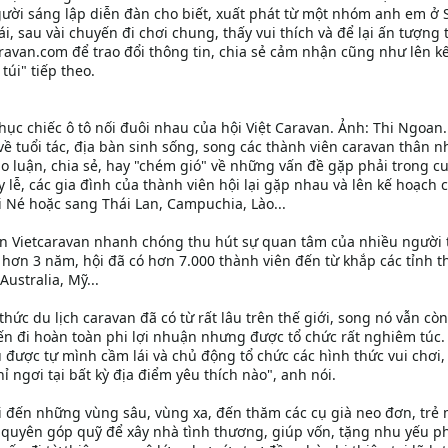
ười sáng lập diễn đàn cho biết, xuất phát từ một nhóm anh em ở 
lái, sau vài chuyến đi chơi chung, thấy vui thích và để lại ấn tượng 
ravan.com để trao đổi thông tin, chia sẻ cảm nhận cũng như lên k
túi" tiếp theo.
ục chiếc ô tô nối đuôi nhau của hội Việt Caravan. Ảnh: Thi Ngoan.
 tuổi tác, địa bàn sinh sống, song các thành viên caravan thân n
 luận, chia sẻ, hay "chém gió" về những vấn đề gặp phải trong c
 lễ, các gia đình của thành viên hội lại gặp nhau và lên kế hoạch 
 Né hoặc sang Thái Lan, Campuchia, Lào...
ên Vietcaravan nhanh chóng thu hút sự quan tâm của nhiều người 
au hơn 3 năm, hội đã có hơn 7.000 thành viên đến từ khắp các tỉnh 
Australia, Mỹ...
hức du lịch caravan đã có từ rất lâu trên thế giới, song nó vẫn cò
ến đi hoàn toàn phi lợi nhuận nhưng được tổ chức rất nghiêm túc
 được tự mình cầm lái và chủ động tổ chức các hình thức vui chơi, 
ỉ ngơi tại bất kỳ địa điểm yêu thích nào", anh nói.
 đến những vùng sâu, vùng xa, đến thăm các cụ già neo đơn, trẻ 
ng quyên góp quỹ để xây nhà tình thương, giúp vốn, tặng nhu yếu 