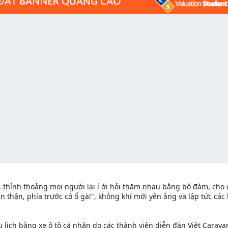
g, thỉnh thoảng mọi người lại í ới hỏi thăm nhau bằng bộ đàm, cho
n thận, phía trước có ổ gà!", không khí mới yên ắng và lập tức các 
 lịch bằng xe ô tô cá nhân do các thành viên diễn đàn Việt Carava