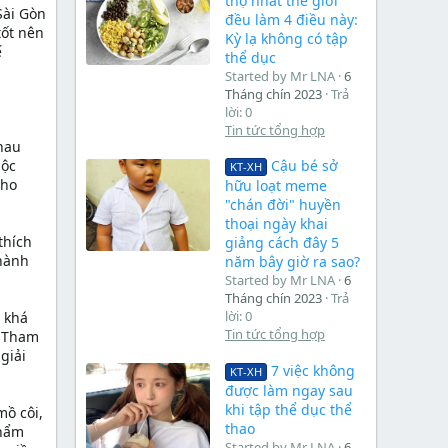
thọ nhất thế giới
Sài Gòn
đều làm 4 điều này:
tốt nên
Kỳ lạ không có tập
ế
thể dục
Started by Mr LNA
6
Tháng chín 2023
Trả
lời: 0
Tin tức tổng hợp
hau
uộc
Cậu bé sở
KT-XH
cho
hữu loạt meme
"chán đời" huyền
thoại ngày khai
thích
giảng cách đây 5
thành
năm bây giờ ra sao?
Started by Mr LNA
6
Tháng chín 2023
Trả
lời: 0
n khá
Tin tức tổng hợp
. Tham
giải
7 việc không
KT-XH
được làm ngay sau
khi tập thể dục thể
mồ côi,
thao
phẩm
Started by Mr LNA
6