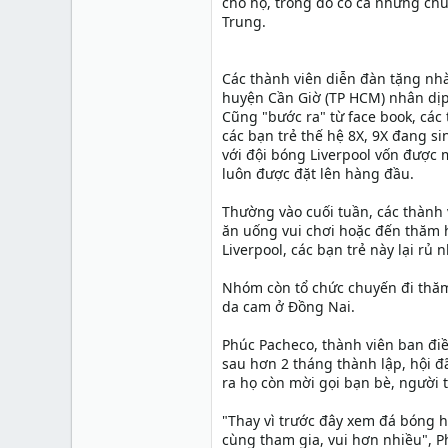
cho họ, trong đó có cả những chuy
Trung.
Các thành viên diễn đàn tặng nhà
huyện Cần Giờ (TP HCM) nhân dịp 
Cũng "bước ra" từ face book, các t
các bạn trẻ thế hệ 8X, 9X đang s
với đội bóng Liverpool vốn được 
luôn được đặt lên hàng đầu.
Thường vào cuối tuần, các thành v
ăn uống vui chơi hoặc đến thăm h
Liverpool, các bạn trẻ này lại rủ
Nhóm còn tổ chức chuyến đi thăm 
da cam ở Đồng Nai.
Phúc Pacheco, thành viên ban điề
sau hơn 2 tháng thành lập, hội đ
ra họ còn mời gọi bạn bè, người 
"Thay vì trước đây xem đá bóng h
cùng tham gia, vui hơn nhiều", P