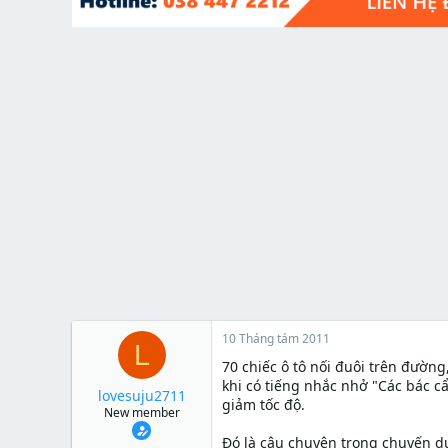
t
e
r
10 Tháng tám 2011
L
70 chiếc ô tô nối đuôi trên đườn
khi có tiếng nhắc nhở "Các bác cẩ
lovesuju2711
giảm tốc độ.
New member
Đó là câu chuyện trong chuyến du