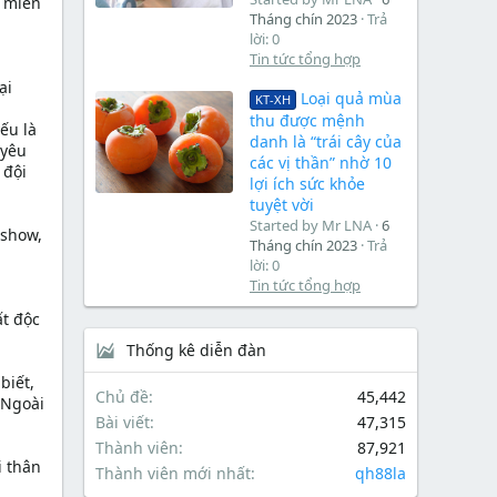
t miền
Tháng chín 2023
Trả
lời: 0
Tin tức tổng hợp
ại
Loại quả mùa
KT-XH
thu được mệnh
ếu là
danh là “trái cây của
 yêu
các vị thần” nhờ 10
 đội
lợi ích sức khỏe
tuyệt vời
Started by Mr LNA
6
 show,
Tháng chín 2023
Trả
lời: 0
Tin tức tổng hợp
ất độc
Thống kê diễn đàn
biết,
Chủ đề
45,442
 Ngoài
Bài viết
47,315
Thành viên
87,921
i thân
Thành viên mới nhất
qh88la