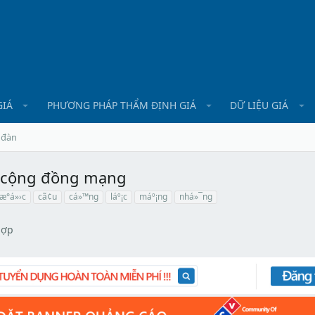
GIÁ
PHƯƠNG PHÁP THẨM ĐỊNH GIÁ
DỮ LIỆU GIÁ
 đàn
ừ cộng đồng mạng
æ°á»›c
cã¢u
cá»™ng
láº¡c
máº¡ng
nhá»¯ng
hợp