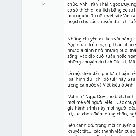
14 Tháng mười một 2010
chức. Anh Trần Thái Ngọc Duy, ng
có sở thích đi du lịch bằng xe tự 
375
mọi người lập nên website Vietca
0
hoạch cho các chuyến du lịch "bỏ 
0
34
Những chuyến du lịch với hàng ch
Gặp nhau trên mạng, khác nhau về
như gia đình nhờ những buổi thảo
sống. Vào dịp cuối tuần hoặc ngày
những chuyến du lịch Đà Lạt, Mũi
Là một diễn đàn phi lợi nhuận n
loại hình du lịch "bỏ túi" này. S
trong cả nước và Việt kiều ở Anh, 
"Admin" Ngọc Duy cho biết, hình t
mới mẻ với người Việt. "Các chuy
gia hành trình này mọi người đều
trí, lựa chọn điểm dừng chân, ngh
Bên cạnh đó, trong mỗi chuyến đi
khuyết tật..., các thành viên cũ