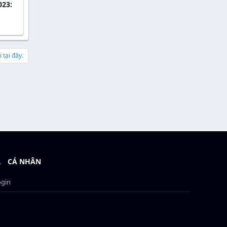
023:
 tại đây.
CÁ NHÂN
ogin