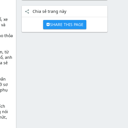
Chia sẻ trang này
ổ, xe
SHARE THIS PAGE
 và
ho thỏa
m, từ
cổ, anh
a sẻ
vấn
ở sơ
 phụ
ích
g nói
hức,