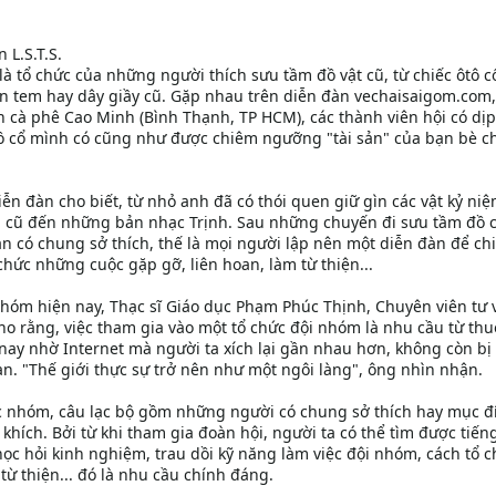
 L.S.T.S.
" là tổ chức của những người thích sưu tầm đồ vật cũ, từ chiếc ôtô c
on tem hay dây giầy cũ. Gặp nhau trên diễn đàn vechaisaigom.com,
án cà phê Cao Minh (Bình Thạnh, TP HCM), các thành viên hội có dịp
 cổ mình có cũng như được chiêm ngưỡng "tài sản" của bạn bè c
n đàn cho biết, từ nhỏ anh đã có thói quen giữ gìn các vật kỷ niệ
ạp cũ đến những bản nhạc Trịnh. Sau những chuyến đi sưu tầm đồ 
 có chung sở thích, thế là mọi người lập nên một diễn đàn để chi
 chức những cuộc gặp gỡ, liên hoan, làm từ thiện...
nhóm hiện nay, Thạc sĩ Giáo dục Phạm Phúc Thịnh, Chuyên viên tư 
o rằng, việc tham gia vào một tổ chức đội nhóm là nhu cầu từ thu
, nay nhờ Internet mà người ta xích lại gần nhau hơn, không còn bị
an. "Thế giới thực sự trở nên như một ngôi làng", ông nhìn nhận.
ác nhóm, câu lạc bộ gồm những người có chung sở thích hay mục đ
hích. Bởi từ khi tham gia đoàn hội, người ta có thể tìm được tiến
 hỏi kinh nghiệm, trau dồi kỹ năng làm việc đội nhóm, cách tổ c
từ thiện... đó là nhu cầu chính đáng.