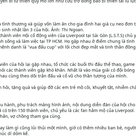
ến đi từ thiện quy mô lớn như cứu trợ đồng bào bị thiên tai lũ lụ
 tình thương và giúp vốn làm ăn cho gia đình hai già cụ neo đơn t
sinh nhật lần 3 của hội. Ảnh: Thi Ngoan.
hành viên Hội cổ động viên của Liverpool tại Sài Gòn (L.S.T.S) chủ y
inh sống và làm việc tại TP HCM. Họ gặp nhau ở điểm chung là tình
mệnh danh là "vua đấu cup" với lối chơi đẹp mắt và tinh thần đồng
iên của hội lại gặp nhau, tổ chức các buổi thi đấu thể thao, game
ỏi các thành viên gặp khó khăn. Nhất là vào mùa giải có đội bóng
 nhau cùng theo dõi trận đấu và cổ vũ cho thần tượng của mình.
hỏi, tặng quà và giúp đỡ các em trẻ mồ côi, khuyết tật, nhiễm ch
u hành, phụ trách mảng hình ảnh, nội dung diễn đàn của hội cho 
ã có trên 150 thành viên, chủ yếu là các fan hâm mộ của Liverpool.
thân, vợ chồng tham gia cùng.
ay làm gì cũng lủi thủi một mình, giờ có thêm nhiều bạn bè, ngườ
húc dí dỏm kể.