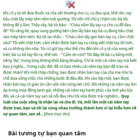
Khi cô y tá tới đưa thuốc và rửa vết thương cho cụ, cụ đau quá, khẽ rên, tay
bấu chặt lấy mép tấm nệm trải giường. Tôi vốn chỉ chú ý chăm sóc bà tôi,
không để ý lắm. Thấy vậy, bà tôi bảo: - “Cháu nắm lấy tay cụ cho cụ đỡ đau
đi!” Tôi vâng lời, quay sang giường bên cầm lấy bàn tay bà cụ đang bấu chặt
vào mép tấm nệm. Bà tôi lại nhắc: - “Cháu cầm lấy gan bàn tay cụ, cầm chặt
vào!” Tôi xiết chặt hơn, cảm nhận được bàn tay cụ cũng xiết chặt tay tôi hơn,
và cụ không rên nữa. Tôi cứ giữ tay như thế cho đến khi cô y tá rửa xong vết
loét, bà cụ bỏ tay tôi ra, khẽ nói: - “ Cảm ơn con!” Tôi đáp lời bà cụ bằng một
tiếng “dạ”, trong lòng không khỏi bâng khuâng. Chỉ là một cái nắm tay mà biết
bao ý nghĩa... Trong cuộc đời, đã có bao nhiêu cái nắm tay bạn đã trao và
được nhận? Khi mới chập chững, bạn được nhận bàn tay của cha mẹ như là
chỗ dựa vững chắc cho những bước đi đầu đời. Khi vào lớp một, bạn được
nhận bàn tay cô giáo ân cần uốn nắn từng nét chữ. Rồi những cái nắm tay ấm
áp trong mùa đông lạnh giá, những cái nắm tay hạnh phúc của tình yêu lứa
đôi, và cả cái nắm tay san sẻ nỗi đau như tôi vừa được trải nghiệm...
Quy
luật của cuộc sống là nhận lại và cho đi. Và, mỗi lần một cái nắm tay
được trao, bạn và tôi lại cùng nhau trưởng thành hơn vì lại hiểu hơn về
sự quan tâm, san sẻ...
[theo mực tím]
Bài tương tự bạn quan tâm