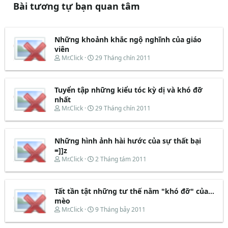
Bài tương tự bạn quan tâm
Những khoảnh khắc ngộ nghĩnh của giáo
viên
T
N
Mr.Click
29 Tháng chín 2011
h
g
r
à
e
y
Tuyển tập những kiểu tóc kỳ dị và khó đỡ
a
b
d
ắ
nhất
s
t
T
N
Mr.Click
29 Tháng chín 2011
t
đ
h
g
a
ầ
r
à
r
u
e
y
t
Những hình ảnh hài hước của sự thất bại
a
b
e
d
ắ
=]]z
r
s
t
T
N
Mr.Click
2 Tháng tám 2011
t
đ
h
g
a
ầ
r
à
r
u
e
y
t
Tất tần tật những tư thế nằm "khó đỡ" của...
a
b
e
d
ắ
mèo
r
s
t
T
N
Mr.Click
9 Tháng bảy 2011
t
đ
h
g
a
ầ
r
à