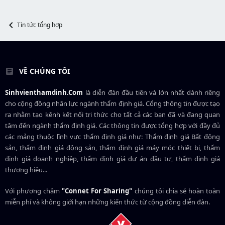
r
u
t
e
Tin tức tổng hợp
r
VỀ CHÚNG TÔI
Sinhvienthamdinh.Com
là diễn đàn đầu tiên và lớn nhất dành riêng
cho cộng đồng nhân lực ngành
thẩm định giá
. Cổng thông tin được tạo
ra nhằm tạo kênh kết nối tri thức cho tất cả các bạn đã và đang quan
tâm đến ngành thẩm định giá. Các thông tin được tổng hợp với đầy đủ
các mảng thuộc lĩnh vực thẩm định giá như: Thẩm định giá Bất động
sản, thẩm định giá động sản, thẩm định giá máy móc thiết bị, thẩm
định giá doanh nghiệp, thẩm định giá dự án đầu tư, thẩm định giá
thương hiệu...
Với phương châm
"Connet For Sharing"
chúng tôi chia sẻ hoàn toàn
miễn phí và không giới hạn những kiến thức từ cộng đồng diễn đàn.