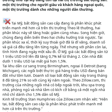
một thị trường cho người giàu và khách hàng ngoại quốc,
một thị trường dành cho những người dân thường.
Tại Mỹ, bất động sản cao cấp đang là phân khúc phát
triển mạnh mẽ hơn cả trên thị trường Theo lẽ thường, hai
phân khúc này sẽ tăng hoặc giảm cùng nhau. Song hiện giờ,
chúng đang diễn biến theo hai chiều hướng trái ngược. Tại
phân khúc xa xỉ, thời kỳ suy thoái giờ đã là dĩ vãng, doanh số
và giá cả đều tăng lên từng ngày. Thế nhưng với phần còn lại,
tình hình đang ngày một xấu đi. Ở Mỹ, giá các bất động sản từ
1 triệu USD trở lên đã tăng 0,7% kể từ tháng 2. Còn nhà đất
dưới 1 triệu USD lại mất giá hơn 1,5%.
Tại khu dân cư sang trọng Birmingham, ngoại ô Detroit (bang
Michigan), các ngôi biệt thự trị giá hàng triệu USD đang bán
đắt như tôm tươi. Doanh số loại bất động sản này trong tháng
8 đã tăng 21% so với cùng kỳ năm ngoái. Theo Zillow.com, thị
trường của những ngôi nhà có bếp ngoài trời, khu spa trong
nhà, phòng ngủ và nhà tắm có kích cỡ bằng cả một ngôi nhà
nhỏ chỉ dành cho 1,5% dân số Mỹ.
Kinh tế trưởng Stan Humphries của Zillow.com nhận xét: “Hiện
tại, bất động sản cao cấp là phân khúc phát triển mạnh mẽ
hơn cả trên thị trường.”