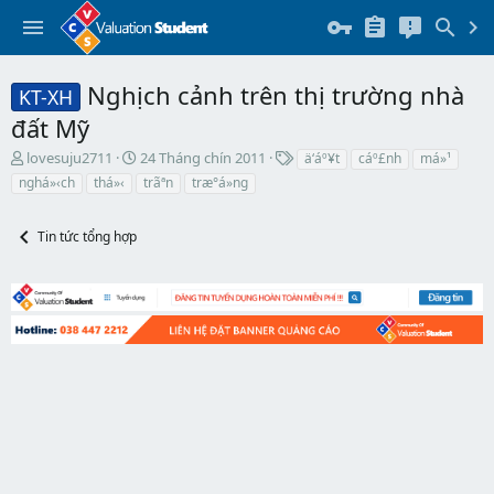
Nghịch cảnh trên thị trường nhà
KT-XH
đất Mỹ
T
N
T
lovesuju2711
24 Tháng chín 2011
ä‘áº¥t
cáº£nh
má»¹
h
g
h
nghá»‹ch
thá»‹
trãªn
træ°á»ng
r
à
ẻ
e
y
a
b
Tin tức tổng hợp
d
ắ
s
t
t
đ
a
ầ
r
u
t
e
r