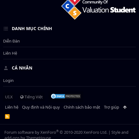
DANH MỤC CHÍNH
Diễn Đàn
Liên Hệ
CÁ NHÂN
Login
UI.X
Tiếng Việt
Liên hệ
Quy định và Nội quy
Chính sách bảo mật
Trợ giúp
R
S
S
®
Forum software by XenForo
© 2010-2020 XenForo Ltd.
|
Style and
add-ons by ThemeHouse