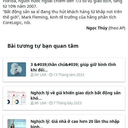
Florida, người nước ngoài chiếm đến 1/3 số vụ giao dịch, tăng
từ 10% năm 2007.
“Bất động sản xa xỉ đang thu hút khách hàng từ khắp nơi trên
thế giới”, Mark Fleming, kinh tế trưởng của hãng phân tích
CoreLogic, nói.
Ngọc Thúy
(theo
AP
)​
Bài tương tự bạn quan tâm
3 &#039;thần chú&#039; giúp giữ bình tĩnh
khi đối...
T
N
Mr LNA
13 Tháng tám 2023
h
g
r
à
e
y
Nghịch lý về giá khiến giao dịch bất động sản
a
b
d
ắ
khó...
s
t
T
N
Mr LNA
7 Tháng bảy 2023
t
đ
h
g
a
ầ
r
à
r
u
e
y
t
Nghịch lý: Giá nhà ở cao hơn 20 lần thu nhập
a
b
e
d
ắ
bình...