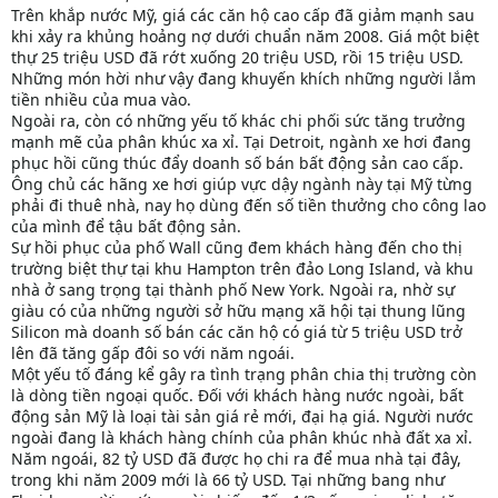
Trên khắp nước Mỹ, giá các căn hộ cao cấp đã giảm mạnh sau
khi xảy ra khủng hoảng nợ dưới chuẩn năm 2008. Giá một biệt
thự 25 triệu USD đã rớt xuống 20 triệu USD, rồi 15 triệu USD.
Những món hời như vậy đang khuyến khích những người lắm
tiền nhiều của mua vào.
Ngoài ra, còn có những yếu tố khác chi phối sức tăng trưởng
mạnh mẽ của phân khúc xa xỉ. Tại Detroit, ngành xe hơi đang
phục hồi cũng thúc đẩy doanh số bán bất động sản cao cấp.
Ông chủ các hãng xe hơi giúp vực dậy ngành này tại Mỹ từng
phải đi thuê nhà, nay họ dùng đến số tiền thưởng cho công lao
của mình để tậu bất động sản.
Sự hồi phục của phố Wall cũng đem khách hàng đến cho thị
trường biệt thự tại khu Hampton trên đảo Long Island, và khu
nhà ở sang trọng tại thành phố New York. Ngoài ra, nhờ sự
giàu có của những người sở hữu mạng xã hội tại thung lũng
Silicon mà doanh số bán các căn hộ có giá từ 5 triệu USD trở
lên đã tăng gấp đôi so với năm ngoái.
Một yếu tố đáng kể gây ra tình trạng phân chia thị trường còn
là dòng tiền ngoại quốc. Đối với khách hàng nước ngoài, bất
động sản Mỹ là loại tài sản giá rẻ mới, đại hạ giá. Người nước
ngoài đang là khách hàng chính của phân khúc nhà đất xa xỉ.
Năm ngoái, 82 tỷ USD đã được họ chi ra để mua nhà tại đây,
trong khi năm 2009 mới là 66 tỷ USD. Tại những bang như