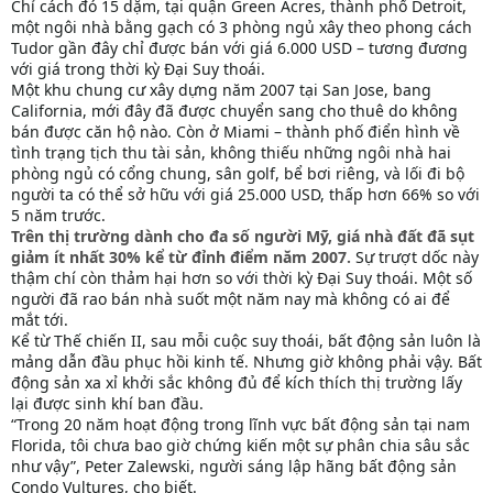
Chỉ cách đó 15 dặm, tại quận Green Acres, thành phố Detroit,
một ngôi nhà bằng gạch có 3 phòng ngủ xây theo phong cách
Tudor gần đây chỉ được bán với giá 6.000 USD – tương đương
với giá trong thời kỳ Đại Suy thoái.
Một khu chung cư xây dựng năm 2007 tại San Jose, bang
California, mới đây đã được chuyển sang cho thuê do không
bán được căn hộ nào. Còn ở Miami – thành phố điển hình về
tình trạng tịch thu tài sản, không thiếu những ngôi nhà hai
phòng ngủ có cổng chung, sân golf, bể bơi riêng, và lối đi bộ
người ta có thể sở hữu với giá 25.000 USD, thấp hơn 66% so với
5 năm trước.
Trên thị trường dành cho đa số người Mỹ, giá nhà đất đã sụt
giảm ít nhất 30% kể từ đỉnh điểm năm 2007.
Sự trượt dốc này
thậm chí còn thảm hại hơn so với thời kỳ Đại Suy thoái. Một số
người đã rao bán nhà suốt một năm nay mà không có ai để
mắt tới.
Kể từ Thế chiến II, sau mỗi cuộc suy thoái, bất động sản luôn là
mảng dẫn đầu phục hồi kinh tế. Nhưng giờ không phải vậy. Bất
động sản xa xỉ khởi sắc không đủ để kích thích thị trường lấy
lại được sinh khí ban đầu.
“Trong 20 năm hoạt động trong lĩnh vực bất động sản tại nam
Florida, tôi chưa bao giờ chứng kiến một sự phân chia sâu sắc
như vậy”, Peter Zalewski, người sáng lập hãng bất động sản
Condo Vultures, cho biết.