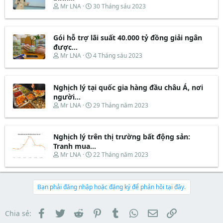
r
s
t
T
N
Mr LNA
30 Tháng sáu 2023
t
đ
h
g
a
ầ
r
à
r
u
e
y
t
Gói hỗ trợ lãi suất 40.000 tỷ đồng giải ngân
a
b
e
d
ắ
được...
r
s
t
T
N
Mr LNA
4 Tháng sáu 2023
t
đ
h
g
a
ầ
r
à
r
u
e
y
t
Nghịch lý tại quốc gia hàng đầu châu Á, nơi
a
b
e
d
ắ
người...
r
s
t
T
N
Mr LNA
29 Tháng năm 2023
t
đ
h
g
a
ầ
r
à
r
u
e
y
t
Nghịch lý trên thị trường bất động sản:
a
b
e
d
ắ
Tranh mua...
r
s
t
T
N
Mr LNA
22 Tháng năm 2023
t
đ
h
g
a
ầ
r
à
r
u
e
y
t
a
b
Bạn phải đăng nhập hoặc đăng ký để phản hồi tại đây.
e
d
ắ
r
s
t
t
đ
Facebook
Twitter
Reddit
Pinterest
Tumblr
WhatsApp
Email
Link
Chia sẻ:
a
ầ