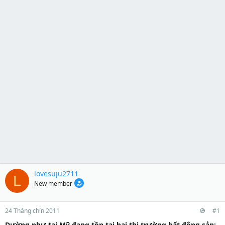
lovesuju2711
L
New member
24 Tháng chín 2011
#1
Dường như tại Mỹ đang tồn tại hai thị trường bất động sản: