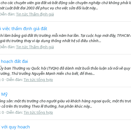
ao cho các chuyên viên gia đất và bất động sản chuyên nghiệp chứ không phải
t Luật Đất đai 2003 để phục vụ cho việc sửa đổi luật này...
Diễn đàn:
Tin tức Thẩm định giá
 việc thẩm định giá đất
hí làm bảng giá đất thị trường mỗi năm hai lần. Tại cuộc họp mới đây, TP.HCM 
iá thị trường thay vì áp dụng thống nhất hệ số điều chỉnh...
Diễn đàn:
Tin tức Thẩm định giá
 hoạch đất đai
 2, Ủy ban Thường vụ Quốc hội (TVQH) đã dành một buổi thảo luận sôi nổi về q
trường, Thứ trưởng Nguyễn Mạnh Hiển cho biết, để theo...
: 0
Diễn đàn:
Tin tức tổng hợp
t Mỹ
động sản: một thị trường cho người giàu và khách hàng ngoại quốc, một thị t
ả trên thị trường Theo lẽ thường, hai phân khúc này...
: 0
Diễn đàn:
Tin tức tổng hợp
' với quy hoạch