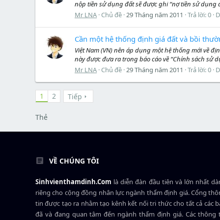
nộp tiền sử dụng đất sẽ được ghi “nợ tiền sử dụng 
Mr LNA
Chủ đề
29 Tháng năm 2011
Trả lời: 0
D
Cần một hệ thống định giá đất và bồi thư
Việt Nam (VN) nên áp dụng một hệ thống mới về địn
này được đưa ra trong báo cáo về “Chính sách sử dụn
Mr LNA
Chủ đề
29 Tháng năm 2011
Trả lời: 0
D
1
2
Tiếp
Thẻ
VỀ CHÚNG TÔI
Sinhvienthamdinh.Com
là diễn đàn đầu tiên và lớn nhất d
riêng cho cộng đồng nhân lực ngành
thẩm định giá
. Cổng th
tin được tạo ra nhằm tạo kênh kết nối tri thức cho tất cả các 
đã và đang quan tâm đến ngành thẩm định giá. Các thông t