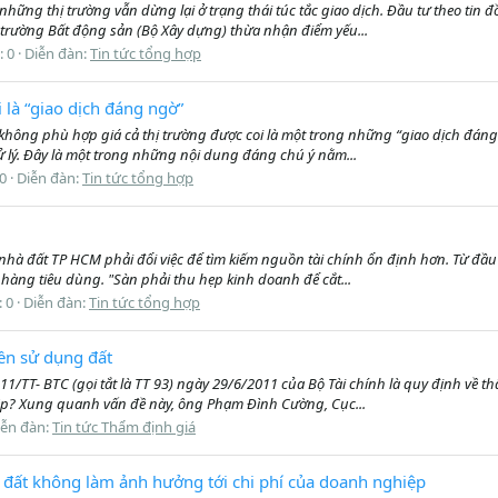
ững thị trường vẫn dừng lại ở trạng thái túc tắc giao dịch. Đầu tư theo tin
 trường Bất động sản (Bộ Xây dựng) thừa nhận điểm yếu...
: 0
Diễn đàn:
Tin tức tổng hợp
 là “giao dịch đáng ngờ”
ch không phù hợp giá cả thị trường được coi là một trong những “giao dịch đán
 lý. Đây là một trong những nội dung đáng chú ý nằm...
 0
Diễn đàn:
Tin tức tổng hợp
 nhà đất TP HCM phải đổi việc để tìm kiếm nguồn tài chính ổn định hơn. Từ đ
 hàng tiêu dùng. "Sàn phải thu hẹp kinh doanh để cắt...
: 0
Diễn đàn:
Tin tức tổng hợp
iền sử dụng đất
T- BTC (gọi tắt là TT 93) ngày 29/6/2011 của Bộ Tài chính là quy định về thẩm
ệp? Xung quanh vấn đề này, ông Phạm Đình Cường, Cục...
iễn đàn:
Tin tức Thẩm định giá
g đất không làm ảnh hưởng tới chi phí của doanh nghiệp