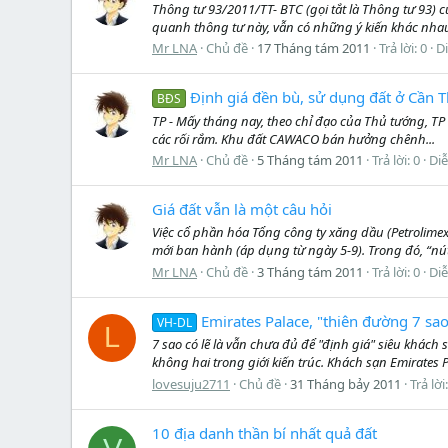
Thông tư 93/2011/TT- BTC (gọi tắt là Thông tư 93) c
quanh thông tư này, vẫn có những ý kiến khác nha
Mr LNA
Chủ đề
17 Tháng tám 2011
Trả lời: 0
D
Định giá đền bù, sử dụng đất ở Cần 
BĐS
TP - Mấy tháng nay, theo chỉ đạo của Thủ tướng, TP
các rối rắm. Khu đất CAWACO bán hưởng chênh...
Mr LNA
Chủ đề
5 Tháng tám 2011
Trả lời: 0
Di
Giá đất vẫn là một câu hỏi
Việc cổ phần hóa Tổng công ty xăng dầu (Petrolime
mới ban hành (áp dụng từ ngày 5-9). Trong đó, “nút t
Mr LNA
Chủ đề
3 Tháng tám 2011
Trả lời: 0
Di
Emirates Palace, "thiên đường 7 sao
VH-DL
L
7 sao có lẽ là vẫn chưa đủ để "định giá" siêu khách
không hai trong giới kiến trúc. Khách sạn Emirates P
lovesuju2711
Chủ đề
31 Tháng bảy 2011
Trả lời
10 địa danh thần bí nhất quả đất