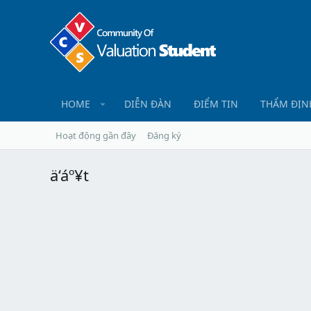
HOME
DIỄN ĐÀN
ĐIỂM TIN
THẨM ĐỊN
Hoạt động gần đây
Đăng ký
ä‘áº¥t