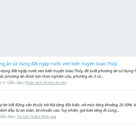
hương án sử dụng đất ngập nước ven biển huyện Giao Thủy
 sử dụng đất ngập nước ven biển huyện Giao Thủy, đề xuất phương án sử dụng 
ng các phương án được lựa chọn nghiên cứu, phương án 3 có...
i: 0
Diễn đàn:
Phân tích lợi ích chi phí
ự án bất động sản thuộc Hà Nội tăng đột biến, với mức tăng khoảng 20-30%. 
nh đầu tư an toàn, lợi nhuận cao. Tuy nhiên, giá bán tăng đi cùng...
Diễn đàn:
Tin tức Thẩm định giá