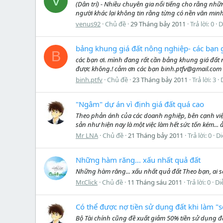
V
(Dân trí) - Nhiều chuyên gia nổi tiếng cho rằng nhữ
người khác lại không tin rằng từng có nền văn minh n
venus92
Chủ đề
29 Tháng bảy 2011
Trả lời: 0
D
bảng khung giá đất nông nghiệp- các bạn 
B
các bạn ơi. mình đang rất cần bảng khung giá đất 
được không.! cảm ơn các bạn binh.ptfv@gmail.com
binh.ptfv
Chủ đề
23 Tháng bảy 2011
Trả lời: 3
"Ngâm" dự án vì định giá đất quá cao
Theo phản ánh của các doanh nghiệp, bên cạnh việc 
sản như hiện nay là một việc làm hết sức tốn kém...
Mr LNA
Chủ đề
21 Tháng bảy 2011
Trả lời: 0
Di
Những hàm răng... xấu nhất quả đất
Những hàm răng... xấu nhất quả đất Theo bạn, ai s
Mr.Click
Chủ đề
11 Tháng sáu 2011
Trả lời: 0
Di
Có thể được nợ tiền sử dụng đất khi làm "s
Bộ Tài chính cũng đề xuất giảm 50% tiền sử dụng đấ