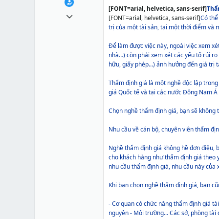
[FONT=arial, helvetica, sans-serif]
Thẩ
1 Tháng mười một 2010
[FONT=arial, helvetica, sans-serif]
Có thể
trị của một tài sản, tại một thời điểm và
49,065
13
Để làm được việc này, ngoài việc xem xét
nhà…) còn phải xem xét các yếu tố rủi ro 
38
hữu, giấy phép…) ảnh hưởng đến giá trị t
Thẩm định giá là một nghề độc lập trong
giá Quốc tế và tại các nước Đông Nam Á 
Chọn nghề thẩm định giá, bạn sẽ không t
Nhu cầu về cán bộ, chuyên viên thẩm định
Nghề thẩm định giá không hề đơn điệu, bạ
cho khách hàng như thẩm định giá theo y
nhu cầu thẩm định giá, nhu cầu này của 
Khi bạn chọn nghề thẩm định giá, bạn cũn
- Cơ quan có chức năng thẩm định giá tà
nguyên - Môi trường... Các sở, phòng tài