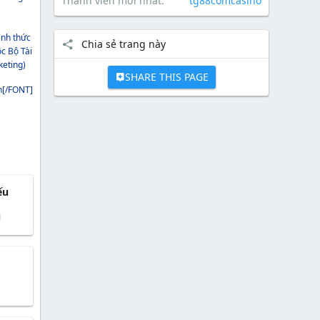
Thành viên mới nhất
tg88comcasino
ình thức
Chia sẻ trang này
c Bộ Tài
keting)
SHARE THIS PAGE
n[/FONT]
ếu
1