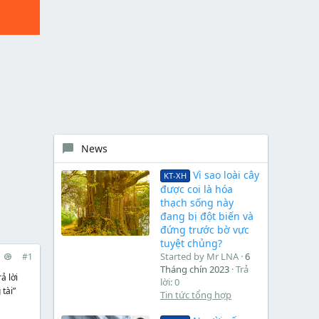
News
Vì sao loài cây
KT-XH
được coi là hóa
thạch sống này
đang bị đột biến và
đứng trước bờ vực
tuyệt chủng?
Started by Mr LNA
6
#1
Tháng chín 2023
Trả
ả lời
lời: 0
tài”
Tin tức tổng hợp