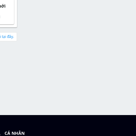
mới
1
 tại đây.
CÁ NHÂN