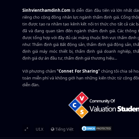
Sinhvienthamdinh.Com
là diễn đàn đầu tiên và lớn nhất d
riêng cho cộng đồng nhân lực ngành
thẩm định giá
. Cổng th
tin được tạo ra nhằm tạo kênh kết nối tri thức cho tất cả các 
đã và đang quan tâm đến ngành thẩm định giá. Các thông t
được tổng hợp với đầy đủ các mảng thuộc lĩnh vực thẩm định 
như: Thẩm định giá Bất động sản, thẩm định giá động sản, t
định giá máy móc thiết bị, thẩm định giá doanh nghiệp, t
định giá dự án đầu tư, thẩm định giá thương hiệu...
Với phương châm
"Connet For Sharing"
chúng tôi chia sẻ h
toàn miễn phí và không giới hạn những kiến thức từ cộng đ
diễn đàn.
UI.X
Tiếng Việt