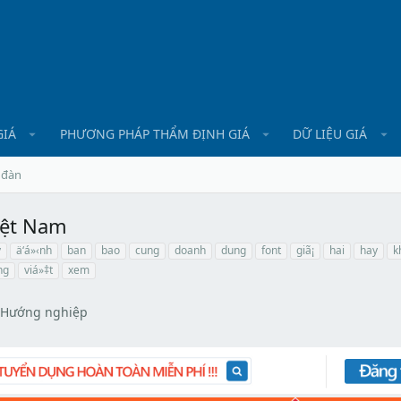
GIÁ
PHƯƠNG PHÁP THẨM ĐỊNH GIÁ
DỮ LIỆU GIÁ
 đàn
iệt Nam
ÿ
ä‘á»‹nh
ban
bao
cung
doanh
dung
font
giã¡
hai
hay
k
ng
viá»‡t
xem
- Hướng nghiệp