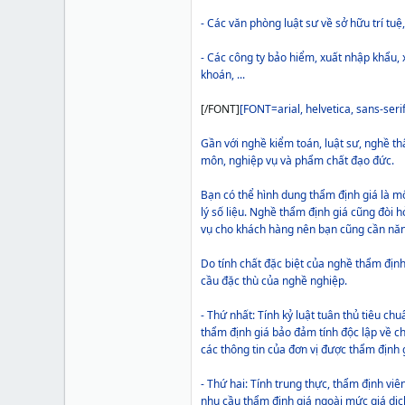
- Các văn phòng luật sư về sở hữu trí tu
- Các công ty bảo hiểm, xuất nhập khẩu, 
khoán, ...
[/FONT]
[FONT=arial, helvetica, sans-serif
Gần với nghề kiểm toán, luật sư, nghề thẩm
môn, nghiệp vụ và phẩm chất đạo đức.
Bạn có thể hình dung thẩm định giá là một 
lý số liệu. Nghề thẩm định giá cũng đòi h
vụ cho khách hàng nên bạn cũng cần năng
Do tính chất đặc biệt của nghề thẩm định
cầu đặc thù của nghề nghiệp.
- Thứ nhất: Tính kỷ luật tuân thủ tiêu c
thẩm định giá bảo đảm tính độc lập về c
các thông tin của đơn vị được thẩm định
- Thứ hai: Tính trung thực, thẩm định vi
nhu cầu thẩm định giá ngoài mức giá dị