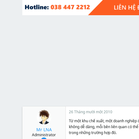
t
e
r
26 Tháng mười một 2010
Từ một khu chế xuất, một doanh nghiệp đ
không dễ dàng, mỗi bên liên quan có thể 
Mr LNA
trong những trường hợp đó.
Administrator