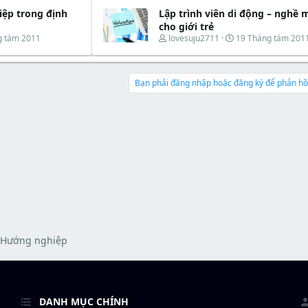
e
y
t
ệp trong định
Lập trình viên di động – nghề 
a
b
e
d
ắ
cho giới trẻ
r
s
t
T
N
g tám 2011
lovesuju2711
19 Tháng tám 201
t
đ
h
g
a
ầ
r
à
r
u
e
y
t
a
b
Bạn phải đăng nhập hoặc đăng ký để phản hồi
e
d
ắ
r
s
t
t
đ
a
ầ
r
u
t
e
r
- Hướng nghiệp
DANH MỤC CHÍNH