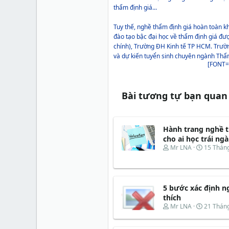
thẩm định giá...
Tuy thế, nghề thẩm định giá hoàn toàn kh
đào tạo bậc đại học về thẩm định giá đư
chính), Trường ĐH Kinh tế TP HCM. Trườ
và dự kiến tuyển sinh chuyên ngành Thẩ
[FONT=a
Bài tương tự bạn quan
Hành trang nghề t
cho ai học trái ng
T
N
Mr LNA
15 Thán
h
g
r
à
e
y
a
b
5 bước xác định n
d
ắ
s
t
thích
t
đ
T
N
Mr LNA
21 Thán
a
ầ
h
g
r
u
r
à
t