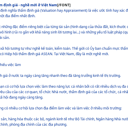
m định giá - nghề mới ở Việt Nam
[/FONT]
 định nghĩa thẩm định giá (Valuation hay Appraisement) là việc ước tính hay xác đ
 một địa điểm nhất định.
 những đặc điểm riêng biệt của từng tài sản (hình dạng của thửa đất, kích thước 
vô hình (rủi ro gắn với khả năng sinh lời tương lai…) và những yếu tố luật pháp (q
ài sản.
 xã hội tương tự như nghề kế toán, kiểm toán. Thế giới có Ủy ban chuẩn mực thẩ
có Hiệp hội thẩm định giá ASEAN. Tại Việt Nam, đây là một nghề mới.
hiếu việc làm
 giá ở nước ta ngày càng tăng nhanh theo đà tăng trưởng kinh tế thị trường.
n có cơ hội lựa chọn việc làm theo năng lực cá nhân bởi có rất nhiều dịch vụ đa
êu cầu của các cơ quan, tổ chức Nhà nước, thẩm định giá của các tổ chức, cá nh
xã hội đang ngày càng tăng.
g có nhiều cơ hội lựa chọn địa điểm làm việc và làm việc ở nhiều môi trường:
i sản, hàng hóa thuộc các bộ, ngành kinh tế như Bộ Tài chính, Ngân hàng Nhà nướ
 chính, phòng địa chính của các địa phương.