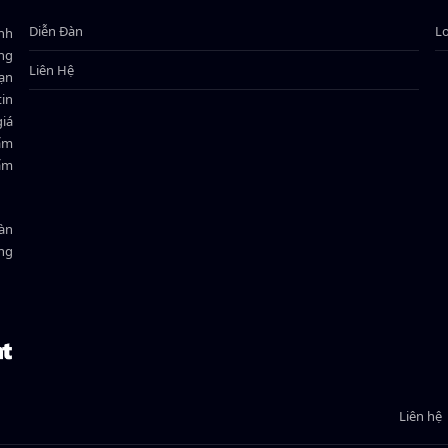
Diễn Đàn
L
ành
ông
Liên Hệ
bạn
in
giá
hẩm
hẩm
oàn
ồng
Liên hệ