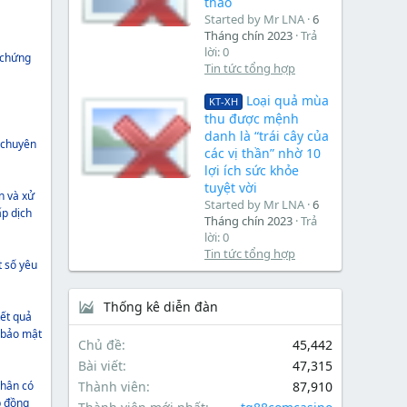
thao
Started by Mr LNA
6
Tháng chín 2023
Trả
lời: 0
y chứng
Tin tức tổng hợp
Loại quả mùa
KT-XH
thu được mệnh
danh là “trái cây của
ộ chuyên
các vị thần” nhờ 10
lợi ích sức khỏe
tuyệt vời
in và xử
Started by Mr LNA
6
ấp dịch
Tháng chín 2023
Trả
lời: 0
Tin tức tổng hợp
t số yêu
Thống kê diễn đàn
kết quả
 bảo mật
Chủ đề
45,442
Bài viết
47,315
nhân có
Thành viên
87,910
p đồng