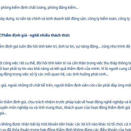
ệ, phòng kiểm định chất lượng, phòng đăng kiểm...
xây dựng, tư vấn tài chính và kinh doanh bất động sản, công ty kiểm toán, công t
]
Thẩm định giá - nghề nhiều thách thức
 định giá luôn đòi hỏi tính kiên trì, tính tự tin, sự năng động... cũng như trình đ
công việc rất cụ thể, đòi hỏi tính kiên trì và cẩn thận trong việc thu thập thông t
ỏi bạn phải tự tin vào khả năng và kết quả thẩm định của mình. Vì là người cung c
 động trong việc xử lý các mối quan hệ, các tình huống phát sinh…
 giá, ngoài những tố chất kể trên, người thẩm định viên còn cần phải đáp ứng mộ
huẩn thẩm định giá, chịu trách nhiệm trước pháp luật về hoạt động nghề nghiệp và 
huyên môn nghiệp vụ và tính trung thực, khách quan của hoạt động thẩm định giá
 giá…
ên không được nhận bất kỳ một khoản tiền hoặc các lợi ích nào khác từ tổ chức cá 
ch vụ đã thỏa thuận trong hợp đồng thẩm định không đúng các điều khoản của hợ