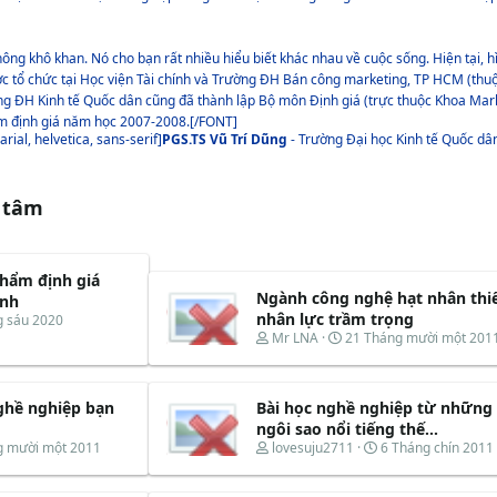
ông khô khan. Nó cho bạn rất nhiều hiểu biết khác nhau về cuộc sống. Hiện tại, h
ợc tổ chức tại Học viện Tài chính và Trường ĐH Bán công marketing, TP HCM (thuộ
ng ĐH Kinh tế Quốc dân cũng đã thành lập Bộ môn Định giá (trực thuộc Khoa Mar
m định giá năm học 2007-2008.[/FONT]
rial, helvetica, sans-serif]
PGS.TS Vũ Trí Dũng
- Trường Đại học Kinh tế Quốc dâ
 tâm
hẩm định giá
Ngành công nghệ hạt nhân thi
ành
nhân lực trầm trọng
g sáu 2020
T
N
Mr LNA
21 Tháng mười một 201
h
g
r
à
e
y
ghề nghiệp bạn
Bài học nghề nghiệp từ những
a
b
d
ắ
ngôi sao nổi tiếng thế...
s
t
T
N
g mười một 2011
lovesuju2711
6 Tháng chín 2011
t
đ
h
g
a
ầ
r
à
r
u