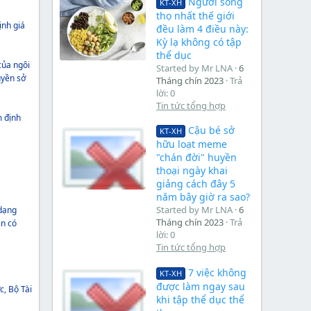
Người sống
KT-XH
thọ nhất thế giới
ịnh giá
đều làm 4 điều này:
Kỳ lạ không có tập
thể dục
của ngôi
Started by Mr LNA
6
uyền sở
Tháng chín 2023
Trả
lời: 0
Tin tức tổng hợp
m định
Cậu bé sở
KT-XH
hữu loạt meme
"chán đời" huyền
thoại ngày khai
giảng cách đây 5
năm bây giờ ra sao?
Started by Mr LNA
6
 dạng
Tháng chín 2023
Trả
ân có
lời: 0
Tin tức tổng hợp
7 việc không
KT-XH
được làm ngay sau
c, Bộ Tài
khi tập thể dục thể