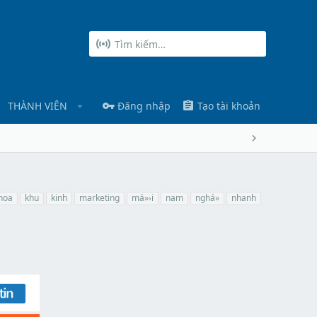
THÀNH VIÊN
Đăng nhập
Tạo tài khoản
hoa
khu
kinh
marketing
má»›i
nam
nghá»
nhanh