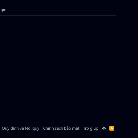
ogin
Quy định và Nội quy
Chính sách bảo mật
Trợ giúp
R
S
S