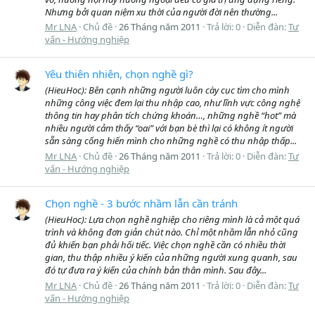
Nhưng bởi quan niệm xu thời của người đời nên thường...
Mr LNA
Chủ đề
26 Tháng năm 2011
Trả lời: 0
Diễn đàn:
Tư
vấn - Hướng nghiệp
Yêu thiên nhiên, chọn nghề gì?
(HieuHoc): Bên cạnh những người luôn cày cục tìm cho mình
những công việc đem lại thu nhập cao, như lĩnh vực công nghệ
thông tin hay phân tích chứng khoán…, những nghề “hot” mà
nhiều người cảm thấy “oai” với bạn bè thì lại có không ít người
sẵn sàng cống hiến mình cho những nghề có thu nhập thấp...
Mr LNA
Chủ đề
26 Tháng năm 2011
Trả lời: 0
Diễn đàn:
Tư
vấn - Hướng nghiệp
Chọn nghề - 3 bước nhầm lẫn cần tránh
(HieuHoc): Lựa chọn nghề nghiệp cho riêng mình là cả một quá
trình và không đơn giản chút nào. Chỉ một nhầm lẫn nhỏ cũng
đủ khiến bạn phải hối tiếc. Việc chọn nghề cần có nhiều thời
gian, thu thập nhiều ý kiến của những người xung quanh, sau
đó tự đưa ra ý kiến của chính bản thân mình. Sau đây...
Mr LNA
Chủ đề
26 Tháng năm 2011
Trả lời: 0
Diễn đàn:
Tư
vấn - Hướng nghiệp