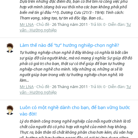
Dựa trên những đặc điểm đó, bạn có thể tìm ra công việc phù
hợp với mình (dạng bói vui thôi nha các bạn không phải phổ
biến mê tín gì đâu ^^!). Dương Cưu (21/3 - 19/4): Tính cách:
Tham vọng, sáng tạo, tự tin và độc lập. Bạn có...
Mr LNA
Chủ đề
26 Tháng năm 2011
Trả lời: 0
Diễn đàn:
Tư
vấn - Hướng nghiệp
Làm thế nào để “tự” hướng nghiệp-chọn nghề?
Tự hướng nghiệp-chọn nghề ở đây không có nghĩa là bất cần
sự giúp đỡ của người khác, mà nó mang ý nghĩa: Sự giúp đỡ đó
phải có giá trị cho bạn, thật sự có thể giúp để bạn tự hướng
nghiệp-chọn nghề cho mình. Vậy những ai, những ai sẽ là
người giúp bạn trong việc tự hướng nghiệp-chọn nghề. Và
làm...
Mr LNA
Chủ đề
26 Tháng năm 2011
Trả lời: 0
Diễn đàn:
Tư
vấn - Hướng nghiệp
Luôn có một nghề dành cho bạn, để bạn vững bước
vào đời!
Lý do thành công trong nghề nghiệp của mỗi người chính là tố
chất của người đó có phù hợp với nghề của mình hay không.
Thực ra, bản thân tố chất không phân chia hơn kém, dù văn hay
võ, hướng nội hay hướng ngoại đều có giá trị ứng dụng riêng.