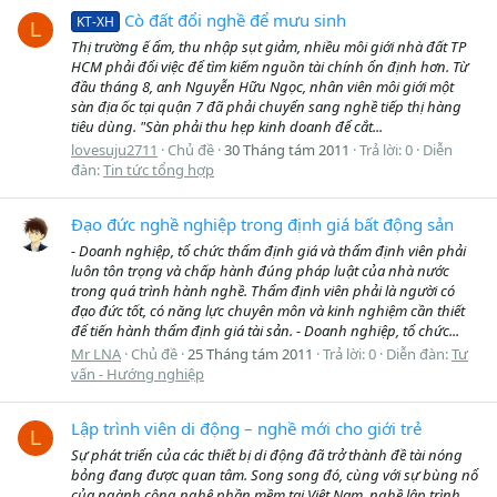
Cò đất đổi nghề để mưu sinh
KT-XH
L
Thị trường ế ẩm, thu nhập sụt giảm, nhiều môi giới nhà đất TP
HCM phải đổi việc để tìm kiếm nguồn tài chính ổn định hơn. Từ
đầu tháng 8, anh Nguyễn Hữu Ngọc, nhân viên môi giới một
sàn địa ốc tại quận 7 đã phải chuyển sang nghề tiếp thị hàng
tiêu dùng. "Sàn phải thu hẹp kinh doanh để cắt...
lovesuju2711
Chủ đề
30 Tháng tám 2011
Trả lời: 0
Diễn
đàn:
Tin tức tổng hợp
Đạo đức nghề nghiệp trong định giá bất động sản
- Doanh nghiệp, tổ chức thẩm định giá và thẩm định viên phải
luôn tôn trọng và chấp hành đúng pháp luật của nhà nước
trong quá trình hành nghề. Thẩm định viên phải là người có
đạo đức tốt, có năng lực chuyên môn và kinh nghiệm cần thiết
để tiến hành thẩm định giá tài sản. - Doanh nghiệp, tổ chức...
Mr LNA
Chủ đề
25 Tháng tám 2011
Trả lời: 0
Diễn đàn:
Tư
vấn - Hướng nghiệp
Lập trình viên di động – nghề mới cho giới trẻ
L
Sự phát triển của các thiết bị di động đã trở thành đề tài nóng
bỏng đang được quan tâm. Song song đó, cùng với sự bùng nổ
của ngành công nghệ phần mềm tại Việt Nam, nghề lập trình