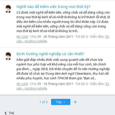
Nghề nào dễ kiếm việc trong mọi thời kỳ?
Có được một nghề dễ kiếm tiền, vững chắc và dễ dàng sống còn
trong mọi thời kỳ kinh tế và nhất là không bị trở thành lỗi thời, là
điều tìm kiếm của nhiều người trong lúc khó khăn này. Có được
một nghề dễ kiếm tiền, vững chắc và dễ dàng sống còn trong
mọi thời kỳ kinh tế và nhất là không bị trở...
Mr LNA
Chủ đề
26 Tháng năm 2011
Trả lời: 0
Diễn đàn:
Tư
vấn - Hướng nghiệp
Định hướng nghề nghiệp có cần thiết?
hằm giải đáp nhiều thắc mắc xung quanh vấn đề chọn lựa
ngành học phù hợp với khả năng của mỗi học sinh, tài chính
gia đình..., ngày 30/8, hội thảo chuyên đề Tư vấn Hướng nghiệp
đã được tổ chức tại Trung tâm Anh ngữ Cleverlearn, thu hút rất
nhiều phụ huynh, học sinh TPHCM tham gia "Bạn sẽ...
Mr LNA
Chủ đề
10 Tháng năm 2011
Trả lời: 0
Diễn đàn:
Tư
vấn - Hướng nghiệp
Last
1 of 2
Tiếp
Thẻ