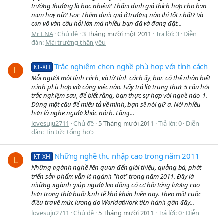
trường thường là bao nhiêu? Thẩm định giá thích hợp cho bạn
nam hay nữ? Học Thẩm định giá ở trường nào thì tốt nhất? Và
còn vô vàn câu hỏi lớn mà nhiều bạn đã và đang đặt...
Mr LNA
Chủ đề
3 Tháng mười một 2011
Trả lời: 3
Diễn
đàn:
Mái trường thân yêu
Trắc nghiệm chọn nghề phù hợp với tính cách
KT-XH
L
Mỗi người một tính cách, và từ tính cách ấy, bạn có thể nhận biết
mình phù hợp với công việc nào. Hãy trả lời trung thực 5 câu hỏi
trắc nghiệm sau, để biết rằng, bạn thực sự hợp với nghề nào. 1.
Dùng một câu để miêu tả về mình, bạn sẽ nói gì? a. Nói nhiều
hơn là nghe người khác nói b. Lắng...
lovesuju2711
Chủ đề
5 Tháng mười 2011
Trả lời: 0
Diễn
đàn:
Tin tức tổng hợp
Những nghề thu nhập cao trong năm 2011
KT-XH
L
Những ngành nghề liên quan đến giới thiệu, quảng bá, phát
triển sản phẩm vẫn là ngành "hot" trong năm 2011. Đây là
những ngành giúp người lao động có cơ hội tăng lương cao
hơn trong thời buổi kinh tế khó khăn hiện nay. Theo một cuộc
điều tra về mức lương do WorldatWork tiến hành gần đây...
lovesuju2711
Chủ đề
5 Tháng mười 2011
Trả lời: 0
Diễn