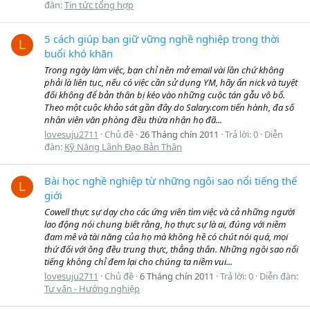
đàn:
Tin tức tổng hợp
5 cách giúp bạn giữ vững nghề nghiệp trong thời
L
buổi khó khăn
Trong ngày làm việc, bạn chỉ nên mở email vài lần chứ không
phải là liên tục, nếu có việc cần sử dụng YM, hãy ẩn nick và tuyệt
đối không để bản thân bị kéo vào những cuộc tán gẫu vô bổ.
Theo một cuộc khảo sát gần đây do Salary.com tiến hành, đa số
nhân viên văn phòng đều thừa nhận họ đã...
lovesuju2711
Chủ đề
26 Tháng chín 2011
Trả lời: 0
Diễn
đàn:
Kỹ Năng Lãnh Đạo Bản Thân
Bài học nghề nghiệp từ những ngôi sao nổi tiếng thế
L
giới
Cowell thực sự dạy cho các ứng viên tìm việc và cả những người
lao động nói chung biết rằng, họ thực sự là ai, đúng với niềm
đam mê và tài năng của họ mà không hề có chút nói quá, mọi
thứ đối với ông đều trung thực, thẳng thắn. Những ngôi sao nổi
tiếng không chỉ đem lại cho chúng ta niềm vui...
lovesuju2711
Chủ đề
6 Tháng chín 2011
Trả lời: 0
Diễn đàn:
Tư vấn - Hướng nghiệp