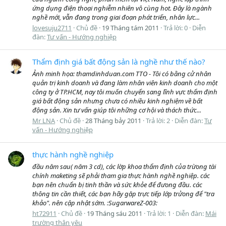
ứng dụng điện thoại nghiễm nhiên vô cùng hot. Đây là ngành
nghề mới, vẫn đang trong giai đoạn phát triển, nhân lực...
lovesuju2711
Chủ đề
19 Tháng tám 2011
Trả lời: 0
Diễn
đàn:
Tư vấn - Hướng nghiệp
Thẩm định giá bất động sản là nghề như thế nào?
Ảnh minh họa: thamdinhduan.com TTO - Tôi có bằng cử nhân
quản trị kinh doanh và đang làm nhân viên kinh doanh cho một
công ty ở TP.HCM, nay tôi muốn chuyển sang lĩnh vực thẩm định
giá bất động sản nhưng chưa có nhiều kinh nghiệm về bất
động sản. Xin tư vấn giúp tôi những cơ hội và thách thức...
Mr LNA
Chủ đề
28 Tháng bảy 2011
Trả lời: 2
Diễn đàn:
Tư
vấn - Hướng nghiệp
thực hành nghề nghiệp
đầu năm sau( năm 3 cd), các lờp khoa thẩm định của trừong tài
chính maketing sẽ phải tham gia thực hành nghề nghiệp. các
bạn nên chuẩn bị tinh thần và sức khỏe để đưong đầu. các
thông tin cần thiết, các bạn hãy gặp trực tiếp lớp trửong để "tra
khảo". nên cập nhật sớm. :SugarwareZ-003:
ht72911
Chủ đề
19 Tháng sáu 2011
Trả lời: 1
Diễn đàn:
Mái
trường thân yêu