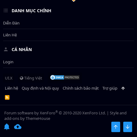
DANH MỤC CHÍNH
Diễn Đàn
Liên Hệ
CÁ NHÂN
Login
UI.X
Tiếng Việt
Liên hệ
Quy định và Nội quy
Chính sách bảo mật
Trợ giúp
R
S
S
®
Forum software by XenForo
© 2010-2020 XenForo Ltd.
|
Style and
add-ons by ThemeHouse
BÊN TRÊN
BOT