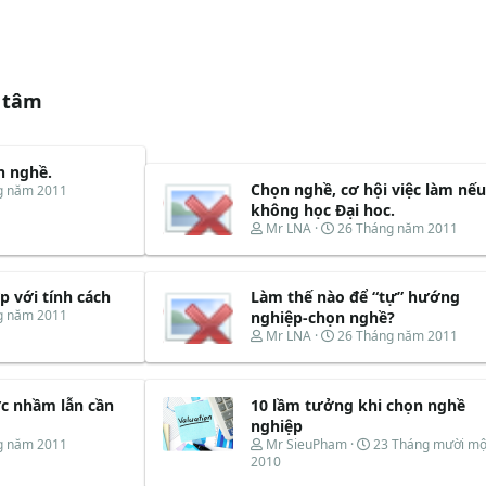
 tâm
n nghề.
Chọn nghề, cơ hội việc làm nếu
g năm 2011
không học Đại hoc.
T
N
Mr LNA
26 Tháng năm 2011
h
g
r
à
e
y
 với tính cách
Làm thế nào để “tự” hướng
a
b
d
ắ
g năm 2011
nghiệp-chọn nghề?
s
t
T
N
Mr LNA
26 Tháng năm 2011
t
đ
h
g
a
ầ
r
à
r
u
e
y
t
c nhầm lẫn cần
10 lầm tưởng khi chọn nghề
a
b
e
d
ắ
nghiệp
r
s
t
T
N
g năm 2011
Mr SieuPham
23 Tháng mười mộ
t
đ
h
g
2010
a
ầ
r
à