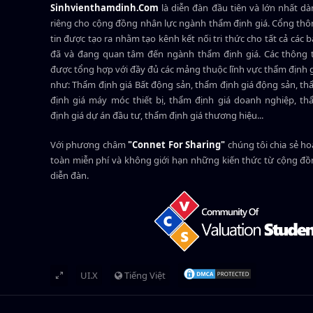
Sinhvienthamdinh.Com
là diễn đàn đầu tiên và lớn nhất d
riêng cho cộng đồng nhân lực ngành
thẩm định giá
. Cổng th
tin được tạo ra nhằm tạo kênh kết nối tri thức cho tất cả các 
đã và đang quan tâm đến ngành thẩm định giá. Các thông t
được tổng hợp với đầy đủ các mảng thuộc lĩnh vực thẩm định 
như: Thẩm định giá Bất động sản, thẩm định giá động sản, t
định giá máy móc thiết bị, thẩm định giá doanh nghiệp, t
định giá dự án đầu tư, thẩm định giá thương hiệu...
Với phương châm
"Connet For Sharing"
chúng tôi chia sẻ h
toàn miễn phí và không giới hạn những kiến thức từ cộng đ
diễn đàn.
UI.X
Tiếng Việt