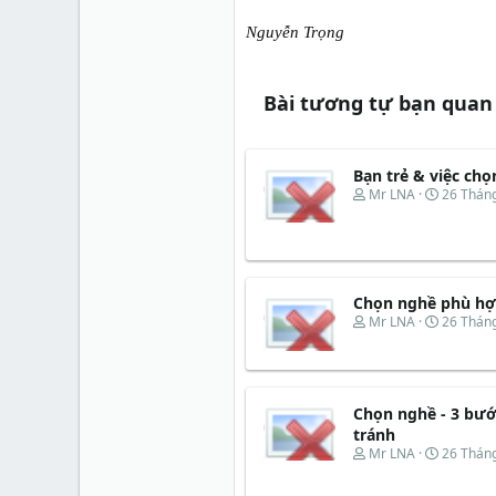
Nguyễn Trọng
Bài tương tự bạn quan
Bạn trẻ & việc chọ
T
N
Mr LNA
26 Thán
h
g
r
à
e
y
a
b
d
ắ
s
t
Chọn nghề phù hợp
t
đ
T
N
Mr LNA
26 Thán
a
ầ
h
g
r
u
r
à
t
e
y
e
a
b
r
d
ắ
Chọn nghề - 3 bướ
s
t
tránh
t
đ
T
N
Mr LNA
26 Thán
a
ầ
h
g
r
u
r
à