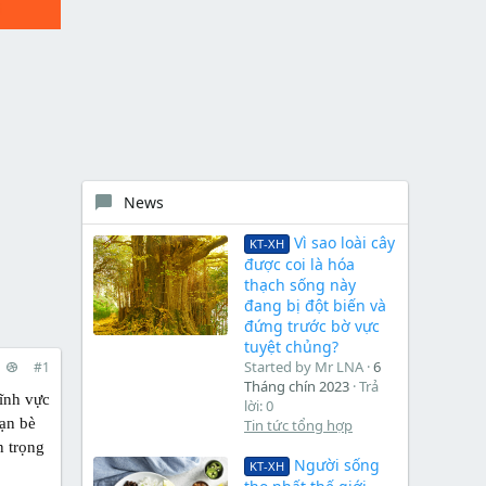
News
Vì sao loài cây
KT-XH
được coi là hóa
thạch sống này
đang bị đột biến và
đứng trước bờ vực
tuyệt chủng?
Started by Mr LNA
6
#1
Tháng chín 2023
Trả
ĩnh vực
lời: 0
ạn bè
Tin tức tổng hợp
n trọng
Người sống
KT-XH