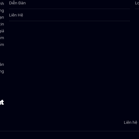
Diễn Đàn
L
ành
ông
Liên Hệ
bạn
in
giá
hẩm
hẩm
oàn
ồng
Liên hệ