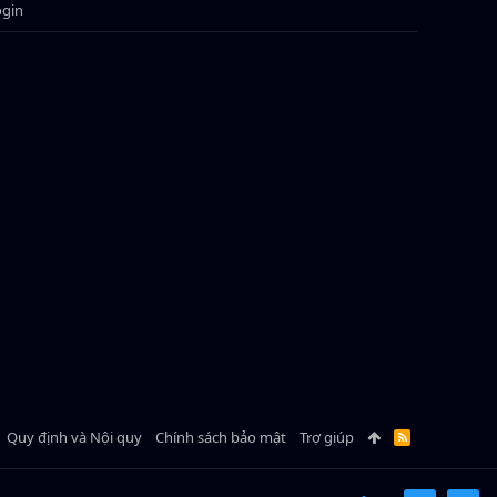
ogin
Quy định và Nội quy
Chính sách bảo mật
Trợ giúp
R
S
S