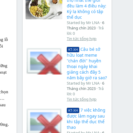
thọ nhất thế giới
đều làm 4 điều này:
Kỳ lạ không có tập
thể dục
Started by Mr LNA
6
Tháng chín 2023
Trả
lời: 0
Tin tức tổng hợp
ng lồ
ôi
Cậu bé sở
KT-XH
hữu loạt meme
"chán đời" huyền
hững
thoại ngày khai
giảng cách đây 5
hoạt
năm bây giờ ra sao?
Started by Mr LNA
6
Tháng chín 2023
Trả
 chọn
lời: 0
tô…
Tin tức tổng hợp
 sau
7 việc không
KT-XH
được làm ngay sau
khi tập thể dục thể
ường.
thao
Started by Mr LNA
6