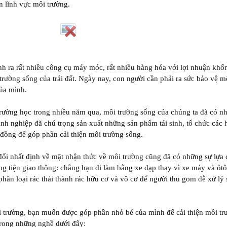
n lĩnh vực môi trường.
nh ra rất nhiều công cụ máy móc, rất nhiều hàng hóa với lợi nhuận khổ
rường sống của trái đất. Ngày nay, con người cần phải ra sức bảo vệ m
của mình.
trường học trong nhiều năm qua, môi trường sống của chúng ta đã có n
anh nghiệp đã chú trọng sản xuất những sản phẩm tái sinh, tổ chức các 
đồng để góp phần cải thiện môi trường sống.
ổi nhất định về mặt nhận thức về môi trường cũng đã có những sự lựa
ng tiện giao thông: chẳng hạn đi làm bằng xe đạp thay vì xe máy và ô
 phân loại rác thải thành rác hữu cơ và vô cơ để người thu gom dễ xử lý
i trường, bạn muốn được góp phần nhỏ bé của mình để cải thiện môi tr
trong những nghề dưới đây: