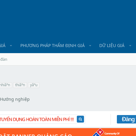
GIÁ
PHƯƠNG PHÁP THẨM ĐỊNH GIÁ
DỮ LIỆU GIÁ
 đàn
nhiãªn
thiãªn
yãªu
- Hướng nghiệp