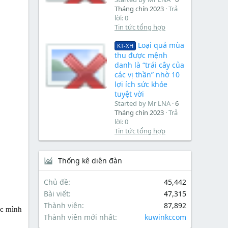
Tháng chín 2023
Trả
lời: 0
Tin tức tổng hợp
Loại quả mùa
KT-XH
thu được mệnh
danh là “trái cây của
các vị thần” nhờ 10
lợi ích sức khỏe
tuyệt vời
Started by Mr LNA
6
Tháng chín 2023
Trả
lời: 0
Tin tức tổng hợp
Thống kê diễn đàn
Chủ đề
45,442
Bài viết
47,315
Thành viên
87,892
ệc mình
Thành viên mới nhất
kuwinkccom