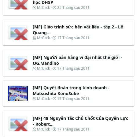
học DHSP
T
N
Mr.Click
25 Tháng sáu 2011
h
g
r
à
e
y
[MF] Giáo trình sức bền vật liệu - tập 2 - Lê
a
b
d
ắ
Quang...
s
t
T
N
Mr.Click
17 Tháng sáu 2011
t
đ
h
g
a
ầ
r
à
r
u
e
y
t
[MF] Người bán hàng vĩ đại nhất thế giới -
a
b
e
d
ắ
OG.Mandino
r
s
t
T
N
Mr.Click
17 Tháng sáu 2011
t
đ
h
g
a
ầ
r
à
r
u
e
y
t
[MF] Quyết đoán trong kinh doanh -
a
b
e
d
ắ
Matsushita KonoSuke
r
s
t
T
N
Mr.Click
17 Tháng sáu 2011
t
đ
h
g
a
ầ
r
à
r
u
e
y
t
[MF] 48 Nguyên Tắc Chủ Chốt Của Quyền Lực
a
b
e
d
ắ
- Robert...
r
s
t
T
N
Mr.Click
17 Tháng sáu 2011
t
đ
h
g