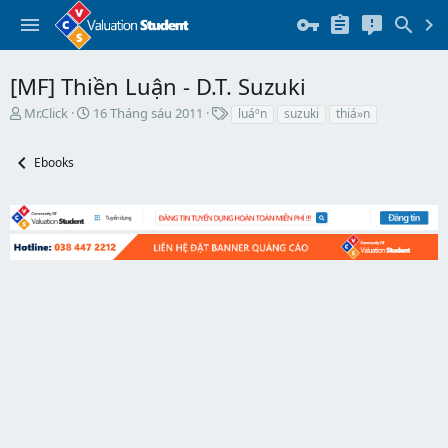
[MF] Thiền Luận - D.T. Suzuki
T
N
T
Mr.Click
16 Tháng sáu 2011
luáº­n
suzuki
thiá»n
h
g
h
r
à
ẻ
Ebooks
e
y
a
b
d
ắ
s
t
t
đ
a
ầ
r
u
t
e
r