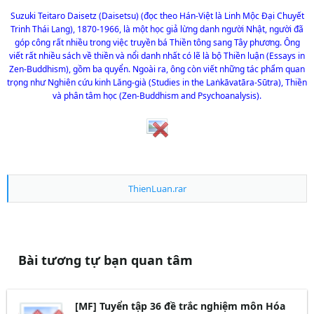
Suzuki Teitaro Daisetz (Daisetsu) (đọc theo Hán-Việt là Linh Mộc Đại Chuyết
Trinh Thái Lang), 1870-1966, là một học giả lừng danh người Nhật, người đã
góp công rất nhiều trong việc truyền bá Thiền tông sang Tây phương. Ông
viết rất nhiều sách về thiền và nổi danh nhất có lẽ là bộ Thiền luận (Essays in
Zen-Buddhism), gồm ba quyển. Ngoài ra, ông còn viết những tác phẩm quan
trọng như Nghiên cứu kinh Lăng-già (Studies in the Laṅkāvatāra-Sūtra), Thiền
và phân tâm học (Zen-Buddhism and Psychoanalysis).
ThienLuan.rar
Bài tương tự bạn quan tâm
[MF] Tuyển tập 36 đề trắc nghiệm môn Hóa