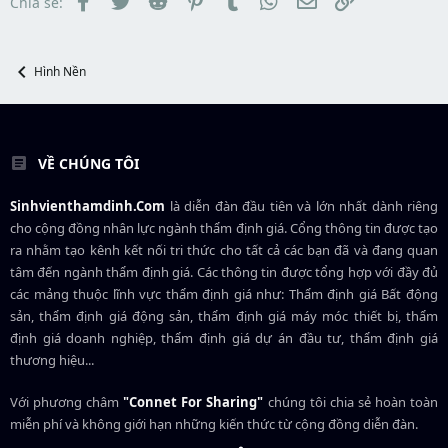
Chia sẻ:
a
ầ
r
u
t
e
Hình Nền
r
VỀ CHÚNG TÔI
Sinhvienthamdinh.Com
là diễn đàn đầu tiên và lớn nhất dành riêng
cho cộng đồng nhân lực ngành
thẩm định giá
. Cổng thông tin được tạo
ra nhằm tạo kênh kết nối tri thức cho tất cả các bạn đã và đang quan
tâm đến ngành thẩm định giá. Các thông tin được tổng hợp với đầy đủ
các mảng thuộc lĩnh vực thẩm định giá như: Thẩm định giá Bất động
sản, thẩm định giá động sản, thẩm định giá máy móc thiết bị, thẩm
định giá doanh nghiệp, thẩm định giá dự án đầu tư, thẩm định giá
thương hiệu...
Với phương châm
"Connet For Sharing"
chúng tôi chia sẻ hoàn toàn
miễn phí và không giới hạn những kiến thức từ cộng đồng diễn đàn.