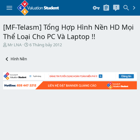
[MF-Telasm] Tổng Hợp Hình Nền HD Mọi
Thể Loại Cho PC Và Laptop !!
T
N
Mr LNA
6 Tháng bảy 2012
h
g
r
à
Hình Nền
e
y
a
b
d
ắ
s
t
t
đ
a
ầ
r
u
t
e
r