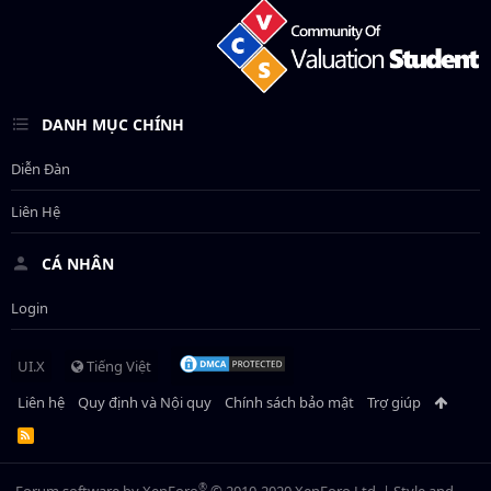
DANH MỤC CHÍNH
Diễn Đàn
Liên Hệ
CÁ NHÂN
Login
UI.X
Tiếng Việt
Liên hệ
Quy định và Nội quy
Chính sách bảo mật
Trợ giúp
R
S
S
®
Forum software by XenForo
© 2010-2020 XenForo Ltd.
|
Style and