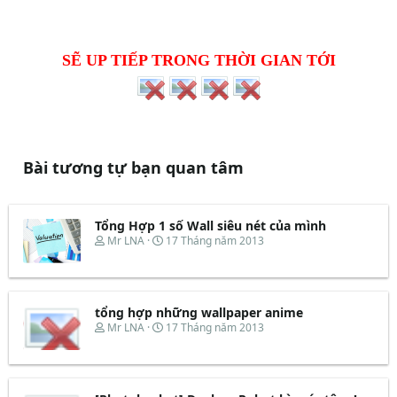
SẼ UP TIẾP TRONG THỜI GIAN TỚI
Bài tương tự bạn quan tâm
Tổng Hợp 1 số Wall siêu nét của mình
T
N
Mr LNA
17 Tháng năm 2013
h
g
r
à
e
y
a
b
d
ắ
tổng hợp những wallpaper anime
s
t
T
N
Mr LNA
17 Tháng năm 2013
t
đ
h
g
a
ầ
r
à
r
u
e
y
t
a
b
e