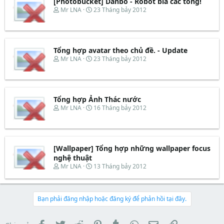
d
ắ
[Photobucket] Danbo - Robot bìa các tông!
r
s
t
T
N
Mr LNA
23 Tháng bảy 2012
t
đ
h
g
a
ầ
r
à
r
u
e
y
t
a
b
e
d
ắ
Tổng hợp avatar theo chủ đề. - Update
r
s
t
T
N
Mr LNA
23 Tháng bảy 2012
t
đ
h
g
a
ầ
r
à
r
u
e
y
t
a
b
e
d
ắ
Tổng hợp Ảnh Thác nước
r
s
t
T
N
Mr LNA
16 Tháng bảy 2012
t
đ
h
g
a
ầ
r
à
r
u
e
y
t
a
b
e
d
ắ
[Wallpaper] Tổng hợp những wallpaper focus
r
s
t
nghệ thuật
t
đ
T
N
Mr LNA
13 Tháng bảy 2012
a
ầ
h
g
r
u
r
à
t
e
y
e
a
b
Bạn phải đăng nhập hoặc đăng ký để phản hồi tại đây.
r
d
ắ
s
t
t
đ
Facebook
Twitter
Reddit
Pinterest
Tumblr
WhatsApp
Email
Link