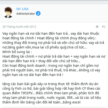
t
e
y
e
a
b
Mr LNA
r
d
ắ
Administrator
s
t
t
đ
a
ầ
r
u
29 Tháng mười một 2012
#2
t
Vay ngắn hạn và nợ dài hạn đến hạn trả , vay dài hạn thuộc
e
hoạt động tài chính ! Hoạt động tài chính (huy động vốn) :
r
những thay đổi trong nợ phải trả và vốn chủ sở hữu: vay và trả
nợ,tăng giảm vốn,mua lại cổ phiếu quỹ,chia cổ tức…
Mình bổ sung lại :
Hoạt động tài chính = nợ phải trả dài hạn + vay ngắn hạn và nợ
dài hạn đến hạn trả + thay đổi vốn chủ sở hữu…
Còn hoạt động kinh doanh : trong nợ ngắn hạn chỉ gồm nợ
phải trả người bán, nợ phải trả thuế, trả khác…không có vay
ngắn hạn và nợ dài hạn đến hạn trả !
tặng các bạn bài giải xảy ra trong thực tế: thẩm định dự án
công ty Fish co ltd, bài giải tổng hợp rất hay tính CF theo các
quan điểm TIP,EPV… điêù chỉnh theo lạm phát, phân tích độ
nhạy lạm phát trong nước, nước ngoài, IRR…và từ các số liệu
thẩm định lên bảng cân đối kế toán…bằng excel