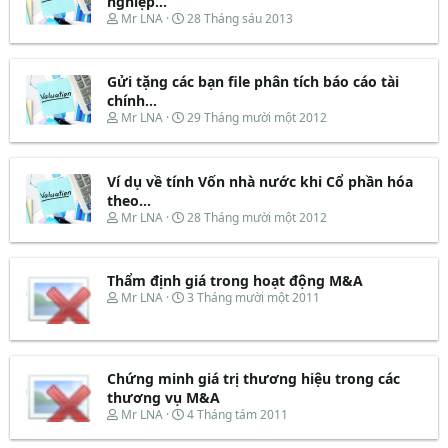
nghiệp...
T
N
Mr LNA
28 Tháng sáu 2013
h
g
r
à
e
y
Gửi tặng các bạn file phân tích báo cáo tài
a
b
d
ắ
chính...
s
t
T
N
Mr LNA
29 Tháng mười một 2012
t
đ
h
g
a
ầ
r
à
r
u
e
y
t
Ví dụ về tính Vốn nhà nước khi Cổ phần hóa
a
b
e
d
ắ
theo...
r
s
t
T
N
Mr LNA
28 Tháng mười một 2012
t
đ
h
g
a
ầ
r
à
r
u
e
y
t
Thẩm định giá trong hoạt động M&A
a
b
e
d
ắ
T
N
Mr LNA
3 Tháng mười một 2011
r
s
t
h
g
t
đ
r
à
a
ầ
e
y
r
u
a
b
t
d
ắ
Chứng minh giá trị thương hiệu trong các
e
s
t
thương vụ M&A
r
t
đ
T
N
Mr LNA
4 Tháng tám 2011
a
ầ
h
g
r
u
r
à