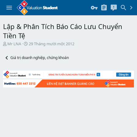
Lập & Phân Tích Báo Cáo Lưu Chuyển
Tiền Tệ
T
N
Mr LNA
29 Tháng mười một 2012
h
g
r
à
Giá trị doanh nghiệp, chứng khoán
e
y
a
b
d
ắ
s
t
t
đ
a
ầ
r
u
t
e
r