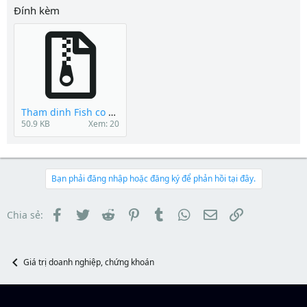
Đính kèm
Tham dinh Fish co Ltd(Tan Binh).rar
50.9 KB
Xem: 20
Bạn phải đăng nhập hoặc đăng ký để phản hồi tại đây.
Facebook
Twitter
Reddit
Pinterest
Tumblr
WhatsApp
Email
Link
Chia sẻ:
Giá trị doanh nghiệp, chứng khoán