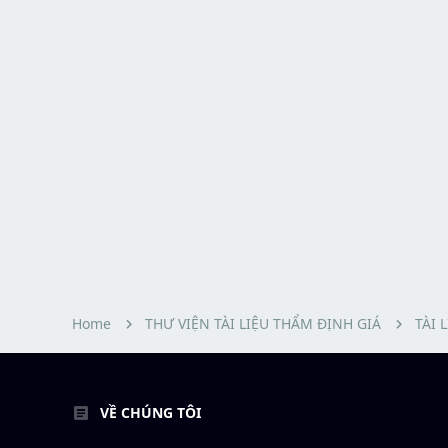
Home
THƯ VIỆN TÀI LIỆU THẨM ĐỊNH GIÁ
TÀI 
VỀ CHÚNG TÔI