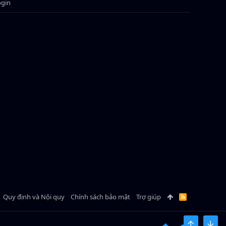
ogin
Quy định và Nội quy
Chính sách bảo mật
Trợ giúp
R
S
S