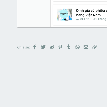
r
u
r
à
t
e
y
e
Định giá cổ phiếu 
a
b
r
d
ắ
hàng Việt Nam
s
t
T
N
Mr LNA
1 Tháng
t
đ
h
g
a
ầ
r
à
r
u
e
y
t
a
b
e
d
ắ
r
s
t
t
đ
Facebook
Twitter
Reddit
Pinterest
Tumblr
WhatsApp
Email
Link
Chia sẻ:
a
ầ
r
u
t
e
r