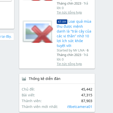
Tháng chín 2023
Trả
lời: 0
Tin tức tổng hợp
Loại quả mùa
KT-XH
thu được mệnh
danh là “trái cây của
các vị thần” nhờ 10
 tại đây.
lợi ích sức khỏe
tuyệt vời
Started by Mr LNA
6
Tháng chín 2023
Trả
lời: 0
Tin tức tổng hợp
Thống kê diễn đàn
Chủ đề
45,442
Bài viết
47,315
Thành viên
87,903
Thành viên mới nhất
i9betcamera01