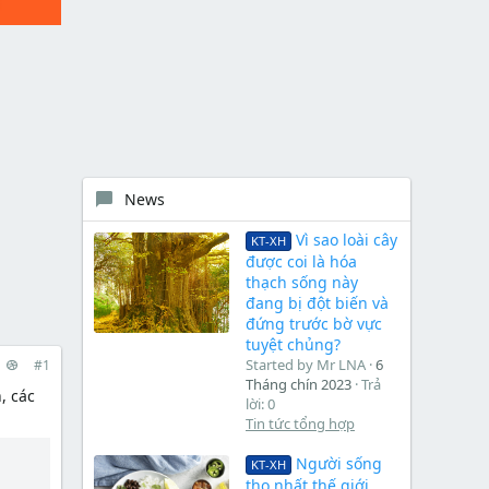
News
Vì sao loài cây
KT-XH
được coi là hóa
thạch sống này
đang bị đột biến và
đứng trước bờ vực
tuyệt chủng?
Started by Mr LNA
6
#1
Tháng chín 2023
Trả
, các
lời: 0
Tin tức tổng hợp
Người sống
KT-XH
thọ nhất thế giới