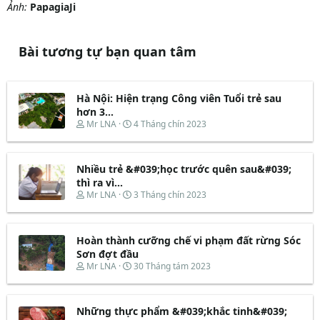
Ảnh:
PapagiaJi
Bài tương tự bạn quan tâm
Hà Nội: Hiện trạng Công viên Tuổi trẻ sau
hơn 3...
T
N
Mr LNA
4 Tháng chín 2023
h
g
r
à
e
y
Nhiều trẻ &#039;học trước quên sau&#039;
a
b
d
ắ
thì ra vì...
s
t
T
N
Mr LNA
3 Tháng chín 2023
t
đ
h
g
a
ầ
r
à
r
u
e
y
t
Hoàn thành cưỡng chế vi phạm đất rừng Sóc
a
b
e
d
ắ
Sơn đợt đầu
r
s
t
T
N
Mr LNA
30 Tháng tám 2023
t
đ
h
g
a
ầ
r
à
r
u
e
y
t
Những thực phẩm &#039;khắc tinh&#039;
a
b
e