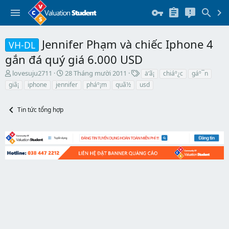
Jennifer Phạm và chiếc Iphone 4
VH-DL
gắn đá quý giá 6.000 USD
T
N
T
lovesuju2711
28 Tháng mười 2011
ä‘ã¡
chiáº¿c
gáº¯n
h
g
h
giã¡
iphone
jennifer
pháº¡m
quã½
usd
r
à
ẻ
e
y
a
b
Tin tức tổng hợp
d
ắ
s
t
t
đ
a
ầ
r
u
t
e
r