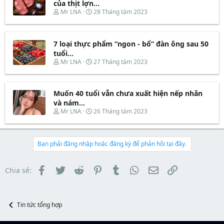
d
ắ
của thịt lợn...
r
s
t
T
N
Mr LNA
28 Tháng tám 2023
t
đ
h
g
a
ầ
r
à
r
u
e
y
t
7 loại thực phẩm “ngon - bổ” đàn ông sau 50
a
b
e
d
ắ
tuổi...
r
s
t
T
N
Mr LNA
27 Tháng tám 2023
t
đ
h
g
a
ầ
r
à
r
u
e
y
t
Muốn 40 tuổi vẫn chưa xuất hiện nếp nhăn
a
b
e
d
ắ
và nám...
r
s
t
T
N
Mr LNA
26 Tháng tám 2023
t
đ
h
g
a
ầ
r
à
r
u
e
y
t
a
b
Bạn phải đăng nhập hoặc đăng ký để phản hồi tại đây.
e
d
ắ
r
s
t
t
đ
Facebook
Twitter
Reddit
Pinterest
Tumblr
WhatsApp
Email
Link
Chia sẻ:
a
ầ
r
u
t
e
Tin tức tổng hợp
r