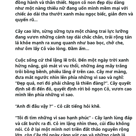
đồng hành và thân thiết. Ngọn cỏ non đẹp dịu dàng
như một nàng thiếu nữ đang uốn mình mềm mại với
chiếc áo dài tha thướt xanh màu ngọc biếc, giản đơn và
quyến rũ…
Cây cao lớn, sừng sững tựa một chàng trai lực lưỡng
đang vươn những cánh tay dài chắc chắn, trải rộng tán
lá khỏe mạnh ra xung quanh như bao bọc, chở che,
như ôm lấy Cỏ vào lòng. Đầm ấm…
Cuộc sống cứ thế lặng lẽ trôi. Đến một ngày trời xanh
hửng nắng, gió mát vi vu thổi, những áng mây trắng
trôi bồng bềnh, phiêu lãng ở trên cao. Cây mơ màng,
đưa mắt ngước nhìn lên phía những vì sao và nghĩ:
“Đẹp quá, nơi đó phải chăng là thiên đàng?”. Cây quyết
định sẽ đi đến đó, quyết định rời bỏ ngọn Cỏ, vươn cao
mình lên phía những vì sao.
“Anh đi đâu vậy ?” - Cỏ cất tiếng hỏi khẽ.
“Tôi đi tìm những vì sao hạnh phúc” - Cây lạnh lùng đáp
và cất bước ra đi. Cỏ im lặng nhìn theo, cúi đầu không
nói. Cỏ ở lại một mình nơi triền đất thảo nguyên rộng
lớn, còn Cây thì ngày càng vút cao và những cành lá