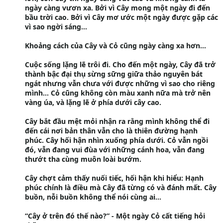
ngày càng vươn xa. Bởi vì Cây mong một ngày đi đến
bầu trời cao. Bởi vì Cây mơ ước một ngày được gặp các
vì sao ngời sáng…
Khoảng cách của Cây và Cỏ cũng ngày càng xa hơn…
Cuộc sống lặng lẽ trôi đi. Cho đến một ngày, Cây đã trở
thành bậc đại thụ sừng sững giữa thảo nguyên bát
ngát nhưng vẫn chưa với được những vì sao cho riêng
mình… Cỏ cũng không còn màu xanh nữa mà trở nên
vàng úa, và lặng lẽ ở phía dưới cây cao.
Cây bắt đầu mệt mỏi nhận ra rằng mình không thể đi
đến cái nơi bản thân vẫn cho là thiên đường hạnh
phúc. Cây hối hận nhìn xuống phía dưới. Cỏ vẫn ngồi
đó, vẫn đang vui đùa với những cánh hoa, vẫn đang
thướt tha cùng muôn loài bướm.
Cây chợt cảm thấy nuối tiếc, hối hận khi hiểu: Hạnh
phúc chính là điều mà Cây đã từng có và đánh mất. Cây
buồn, nỗi buồn không thể nói cùng ai…
“Cây ở trên đó thế nào?” - Một ngày Cỏ cất tiếng hỏi