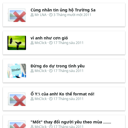
Cùng nhắn tin ủng hộ Trường Sa
T
N
Mr LNA
3 Tháng mười một 2011
h
g
r
à
e
y
a
b
d
ắ
vì anh như cơn gió
s
t
T
N
Mr.Click
17 Tháng sáu 2011
t
đ
h
g
a
ầ
r
à
r
u
e
y
t
a
b
e
d
ắ
Đừng do dự trong tình yêu
r
s
t
T
N
Mr.Click
17 Tháng sáu 2011
t
đ
h
g
a
ầ
r
à
r
u
e
y
t
a
b
e
d
ắ
Ổ Y:\ của anh! Ko thể format nó!
r
s
t
T
N
Mr.Click
17 Tháng sáu 2011
t
đ
h
g
a
ầ
r
à
r
u
e
y
t
a
b
e
d
ắ
"Mốt" thay đổi người yêu theo mùa .......
r
s
t
T
N
Mr.Click
17 Tháng sáu 2011