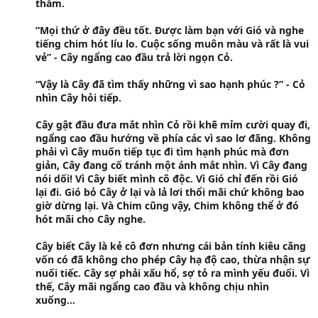
thăm.
“Mọi thứ ở đây đều tốt. Được làm bạn với Gió và nghe
tiếng chim hót líu lo. Cuộc sống muôn màu và rất là vui
vẻ” - Cây ngẩng cao đầu trả lời ngọn Cỏ.
“Vậy là Cây đã tìm thấy những vì sao hạnh phúc ?” - Cỏ
nhìn Cây hỏi tiếp.
Cây gật đầu đưa mắt nhìn Cỏ rồi khẽ mỉm cười quay đi,
ngẩng cao đầu hướng về phía các vì sao lơ đãng. Không
phải vì Cây muốn tiếp tục đi tìm hạnh phúc mà đơn
giản, Cây đang cố tránh một ánh mắt nhìn. Vì Cây đang
nói dối! Vì Cây biết mình cô độc. Vì Gió chỉ đến rồi Gió
lại đi. Gió bỏ Cây ở lại và lả lơi thổi mãi chứ không bao
giờ dừng lại. Và Chim cũng vậy, Chim không thể ở đó
hót mãi cho Cây nghe.
Cây biết Cây là kẻ cô đơn nhưng cái bản tính kiêu căng
vốn có đã không cho phép Cây hạ độ cao, thừa nhận sự
nuối tiếc. Cây sợ phải xấu hổ, sợ tỏ ra mình yếu đuối. Vì
thế, Cây mãi ngẩng cao đầu và không chịu nhìn
xuống…