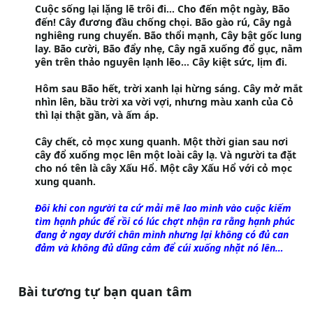
Cuộc sống lại lặng lẽ trôi đi… Cho đến một ngày, Bão
đến! Cây đương đầu chống chọi. Bão gào rú, Cây ngả
nghiêng rung chuyển. Bão thổi mạnh, Cây bật gốc lung
lay. Bão cười, Bão đẩy nhẹ, Cây ngã xuống đổ gục, nằm
yên trên thảo nguyên lạnh lẽo… Cây kiệt sức, lịm đi.
Hôm sau Bão hết, trời xanh lại hừng sáng. Cây mở mắt
nhìn lên, bầu trời xa vời vợi, nhưng màu xanh của Cỏ
thì lại thật gần, và ấm áp.
Cây chết, cỏ mọc xung quanh. Một thời gian sau nơi
cây đổ xuống mọc lên một loài cây lạ. Và người ta đặt
cho nó tên là cây Xấu Hổ. Một cây Xấu Hổ với cỏ mọc
xung quanh.
Đôi khi con người ta cứ mải mê lao mình vào cuộc kiếm
tìm hạnh phúc để rồi có lúc chợt nhận ra rằng hạnh phúc
đang ở ngay dưới chân mình nhưng lại không có đủ can
đảm và không đủ dũng cảm để cúi xuống nhặt nó lên…
Bài tương tự bạn quan tâm