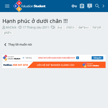
Hạnh phúc ở dưới chân !!!
T
N
T
Mr.Click
17 Tháng sáu 2011
á»ÿ
chã¢n
dæ°á»›i
háº¡nh
h
g
h
phãºc
r
à
ẻ
e
y
a
b
Thay lời muốn nói
d
ắ
s
t
t
đ
a
ầ
r
u
t
e
r