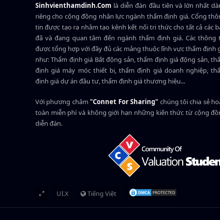
Sinhvienthamdinh.Com
là diễn đàn đầu tiên và lớn nhất d
riêng cho cộng đồng nhân lực ngành
thẩm định giá
. Cổng th
tin được tạo ra nhằm tạo kênh kết nối tri thức cho tất cả các 
đã và đang quan tâm đến ngành thẩm định giá. Các thông t
được tổng hợp với đầy đủ các mảng thuộc lĩnh vực thẩm định 
như: Thẩm định giá Bất động sản, thẩm định giá động sản, t
định giá máy móc thiết bị, thẩm định giá doanh nghiệp, t
định giá dự án đầu tư, thẩm định giá thương hiệu...
Với phương châm
"Connet For Sharing"
chúng tôi chia sẻ h
toàn miễn phí và không giới hạn những kiến thức từ cộng đ
diễn đàn.
UI.X
Tiếng Việt