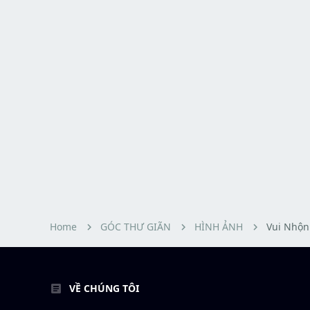
Home
GÓC THƯ GIÃN
HÌNH ẢNH
Vui Nhộn
VỀ CHÚNG TÔI