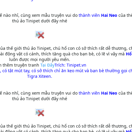
hế nào nhỉ, cùng xem mẫu truyện vui do
thành viên
Hai Neo
của th
thú ảo Tinipet dưới đây nhé
ủa thế giới thú ảo Tinipet, chú hổ con có sở thích rất dễ thương, 
loài động vật có cánh, thích tặng quà cho bạn bè, có lẽ vì vậy mà
Hổ
luôn được mọi người yêu mến.
 thêm truyện tranh
Tại Đây
Trích: Tinipet.vn
 có tật mút tay, có sở thích chỉ ăn kẹo mút và bạn bè thường gọi c
Tigra Xiteen.
hế nào nhỉ, cùng xem mẫu truyện vui do
thành viên
Hai Neo
của th
thú ảo Tinipet dưới đây nhé
ủa thế giới thú ảo Tinipet, chú hổ con có sở thích rất dễ thương, 
loài động vật có cánh, thích tặng quà cho bạn bè, có lẽ vì vậy mà
Hổ