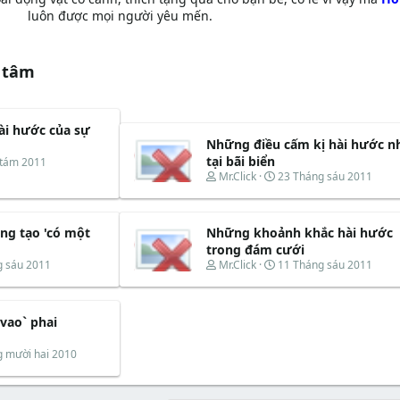
luôn được mọi người yêu mến.​
 tâm
ài hước của sự
Những điều cấm kị hài hước n
tại bãi biển
 tám 2011
T
N
Mr.Click
23 Tháng sáu 2011
h
g
r
à
e
y
ng tạo 'có một
Những khoảnh khắc hài hước
a
b
d
ắ
trong đám cưới
s
t
T
N
g sáu 2011
Mr.Click
11 Tháng sáu 2011
t
đ
h
g
a
ầ
r
à
r
u
e
y
t
vao` phai
a
b
e
d
ắ
r
s
t
g mười hai 2010
t
đ
a
ầ
r
u