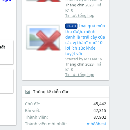
Tháng chín 2023
Trả
lời: 0
Tin tức tổng hợp
Loại quả mùa
KT-XH
thu được mệnh
danh là “trái cây của
các vị thần” nhờ 10
hất
lợi ích sức khỏe
tuyệt vời
Started by Mr LNA
6
Tháng chín 2023
Trả
lời: 0
Tin tức tổng hợp
Thống kê diễn đàn
Chủ đề
45,442
Bài viết
47,315
Thành viên
87,902
Thành viên mới nhất
mb88best