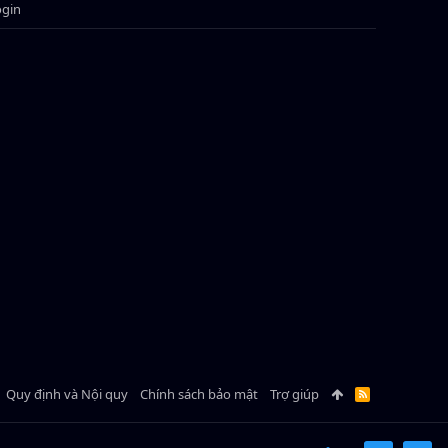
ogin
Quy định và Nội quy
Chính sách bảo mật
Trợ giúp
R
S
S