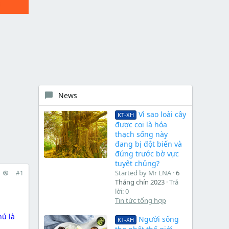
News
Vì sao loài cây
KT-XH
được coi là hóa
thạch sống này
đang bị đột biến và
đứng trước bờ vực
tuyệt chủng?
Started by Mr LNA
6
#1
Tháng chín 2023
Trả
lời: 0
Tin tức tổng hợp
hú là
Người sống
KT-XH