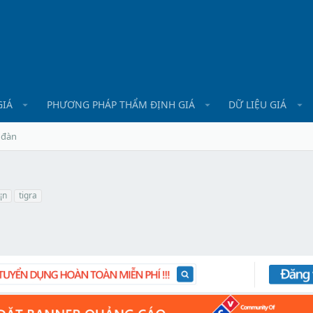
GIÁ
PHƯƠNG PHÁP THẨM ĐỊNH GIÁ
DỮ LIỆU GIÁ
 đàn
¡n
tigra