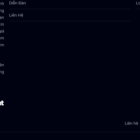
Diễn Đàn
L
ành
ông
Liên Hệ
bạn
in
giá
hẩm
hẩm
oàn
ồng
Liên hệ