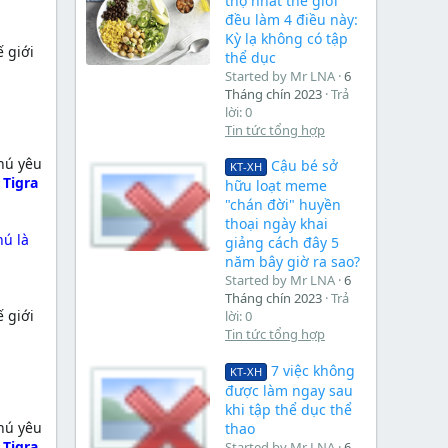
thọ nhất thế giới
đều làm 4 điều này:
Kỳ lạ không có tập
ế giới
thể dục
Started by Mr LNA
6
Tháng chín 2023
Trả
lời: 0
Tin tức tổng hợp
chú yêu
Cậu bé sở
KT-XH
 Tigra
hữu loạt meme
"chán đời" huyền
thoại ngày khai
hú là
giảng cách đây 5
năm bây giờ ra sao?
Started by Mr LNA
6
Tháng chín 2023
Trả
ế giới
lời: 0
Tin tức tổng hợp
7 việc không
KT-XH
được làm ngay sau
khi tập thể dục thể
chú yêu
thao
 Tigra
Started by Mr LNA
6