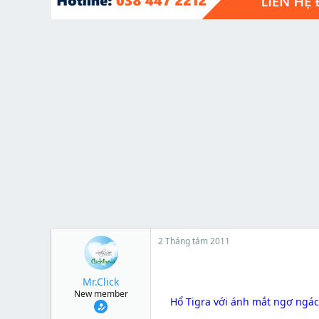
t
e
r
2 Tháng tám 2011
Mr.Click
New member
Hổ Tigra với ánh mắt ngơ ngác,