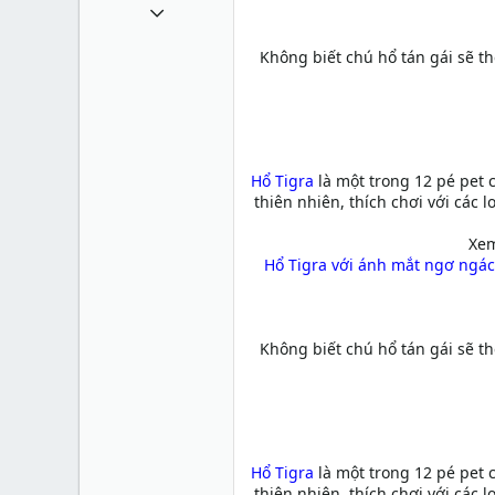
11 Tháng sáu 2011
993
Không biết chú hổ tán gái sẽ t
0
0
36
sites.google.com
Hổ Tigra
là một trong 12 pé pet c
thiên nhiên, thích chơi với các 
Xem
Hổ Tigra với ánh mắt ngơ ngác,
Không biết chú hổ tán gái sẽ t
Hổ Tigra
là một trong 12 pé pet c
thiên nhiên, thích chơi với các 