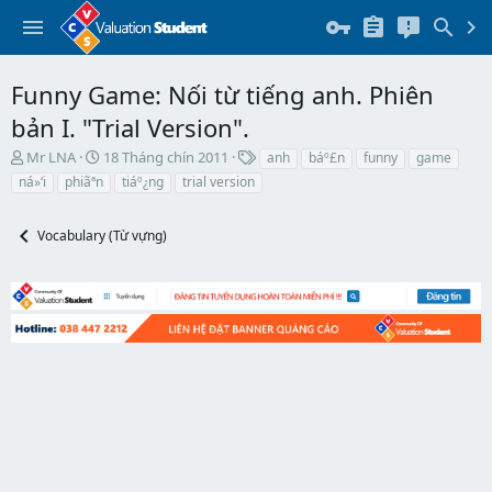
Funny Game: Nối từ tiếng anh. Phiên
bản I. "Trial Version".
T
N
T
Mr LNA
18 Tháng chín 2011
anh
báº£n
funny
game
h
g
h
ná»‘i
phiãªn
tiáº¿ng
trial version
r
à
ẻ
e
y
a
b
Vocabulary (Từ vựng)
d
ắ
s
t
t
đ
a
ầ
r
u
t
e
r