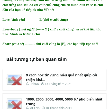
Chúng ta cũng vào đây chơi nối từ tiếng anh nhé. Mình sẽ đưa ra 1
chữ tiếng anh sâu đó cái chữ cuối cùng của từ mình đưa ra sẽ là chữ
đầu của bạn kế tiếp ok nha VD nè:
Love [tình yêu]----------- E (chữ e cuối cùng)
Everybody [mọi người]------ Y ( chữ y cuối cùng) và cứ thế tiếp túc
nhé. Mình ra trước 1 chữ.
Share (chia sẻ) -------- chữ cuối cùng là [E], các bạn tiếp tục nhé!
Bài tương tự bạn quan tâm
9 cách học từ vựng hiệu quả nhất giúp cải
thiện khả...
T
N
LinhDK
15 Tháng năm 2021
h
g
r
à
e
y
1000, 2000, 3000, 4000, 5000 từ phổ biến nhất
a
b
d
ắ
trong...
s
t
T
N
Mr LNA
18 Tháng chín 2011