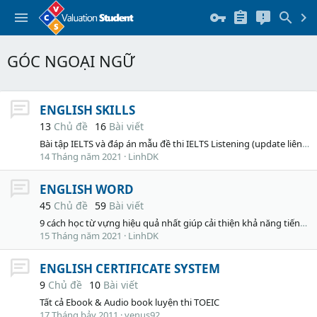
GÓC NGOẠI NGỮ
ENGLISH SKILLS
13
Chủ đề
16
Bài viết
Bài tập IELTS và đáp án mẫu đề thi IELTS Listening (update liên tục 2021)
14 Tháng năm 2021
LinhDK
ENGLISH WORD
45
Chủ đề
59
Bài viết
9 cách học từ vựng hiệu quả nhất giúp cải thiện khả năng tiếng Anh
15 Tháng năm 2021
LinhDK
ENGLISH CERTIFICATE SYSTEM
9
Chủ đề
10
Bài viết
Tất cả Ebook & Audio book luyện thi TOEIC
17 Tháng bảy 2011
venus92