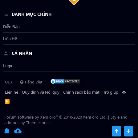
DANH MỤC CHÍNH
Diễn Đàn
Liên Hệ
CÁ NHÂN
Login
UI.X
Tiếng Việt
Liên hệ
Quy định và Nội quy
Chính sách bảo mật
Trợ giúp
R
S
S
®
Forum software by XenForo
© 2010-2020 XenForo Ltd.
|
Style and
add-ons by ThemeHouse
BÊN TRÊN
BOT